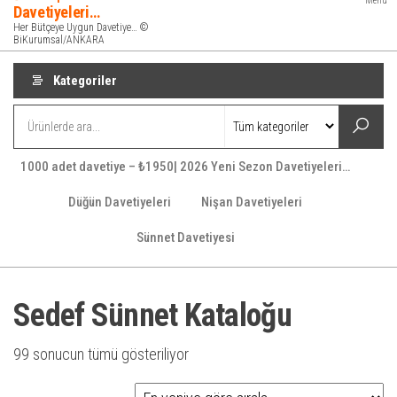
Menü
Davetiyeleri…
Her Bütçeye Uygun Davetiye… ©
BiKurumsal/ANKARA
Kategoriler
1000 adet davetiye – ₺1950| 2026 Yeni Sezon Davetiyeleri…
Düğün Davetiyeleri
Nişan Davetiyeleri
Sünnet Davetiyesi
Sedef Sünnet Kataloğu
En
99 sonucun tümü gösteriliyor
yeniye