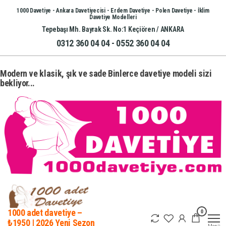
İçeriğe
1000 Davetiye - Ankara Davetiyecisi - Erdem Davetiye - Polen Davetiye - İklim
Davetiye Modelleri
atla
Tepebaşı Mh. Bayrak Sk. No:1 Keçiören / ANKARA
0312 360 04 04 - 0552 360 04 04
Modern ve klasik, şık ve sade Binlerce davetiye modeli sizi
bekliyor...
0
1000 adet davetiye –
₺1950 | 2026 Yeni Sezon