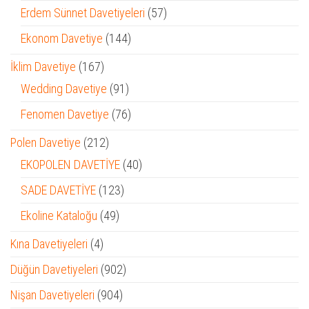
ürün
57
Erdem Sünnet Davetiyeleri
57
ürün
144
Ekonom Davetiye
144
ürün
167
İklim Davetiye
167
ürün
91
Wedding Davetiye
91
ürün
76
Fenomen Davetiye
76
ürün
212
Polen Davetiye
212
ürün
40
EKOPOLEN DAVETİYE
40
ürün
123
SADE DAVETİYE
123
ürün
49
Ekoline Kataloğu
49
ürün
4
Kına Davetiyeleri
4
ürün
902
Düğün Davetiyeleri
902
ürün
904
Nişan Davetiyeleri
904