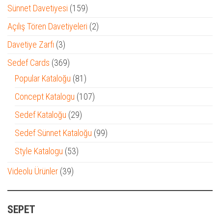
ürün
159
Sünnet Davetiyesi
159
ürün
2
Açılış Tören Davetiyeleri
2
ürün
3
Davetiye Zarfı
3
ürün
369
Sedef Cards
369
ürün
81
Popular Kataloğu
81
ürün
107
Concept Katalogu
107
ürün
29
Sedef Kataloğu
29
ürün
99
Sedef Sünnet Kataloğu
99
ürün
53
Style Katalogu
53
ürün
39
Videolu Ürünler
39
ürün
SEPET