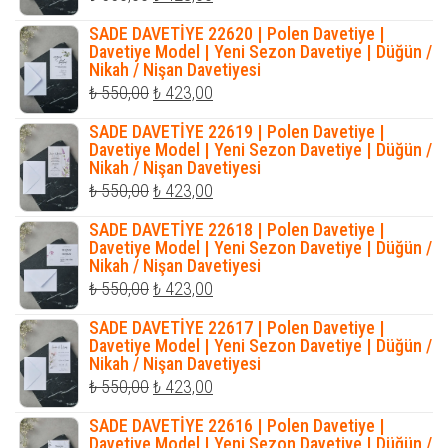
fiyat:
andaki
SADE DAVETİYE 22620 | Polen Davetiye |
₺ 550,00.
fiyat:
Davetiye Model | Yeni Sezon Davetiye | Düğün /
Nikah / Nişan Davetiyesi
₺ 423,00.
Orijinal
Şu
₺
550,00
₺
423,00
fiyat:
andaki
SADE DAVETİYE 22619 | Polen Davetiye |
₺ 550,00.
fiyat:
Davetiye Model | Yeni Sezon Davetiye | Düğün /
Nikah / Nişan Davetiyesi
₺ 423,00.
Orijinal
Şu
₺
550,00
₺
423,00
fiyat:
andaki
SADE DAVETİYE 22618 | Polen Davetiye |
₺ 550,00.
fiyat:
Davetiye Model | Yeni Sezon Davetiye | Düğün /
Nikah / Nişan Davetiyesi
₺ 423,00.
Orijinal
Şu
₺
550,00
₺
423,00
fiyat:
andaki
SADE DAVETİYE 22617 | Polen Davetiye |
₺ 550,00.
fiyat:
Davetiye Model | Yeni Sezon Davetiye | Düğün /
Nikah / Nişan Davetiyesi
₺ 423,00.
Orijinal
Şu
₺
550,00
₺
423,00
fiyat:
andaki
SADE DAVETİYE 22616 | Polen Davetiye |
₺ 550,00.
fiyat:
Davetiye Model | Yeni Sezon Davetiye | Düğün /