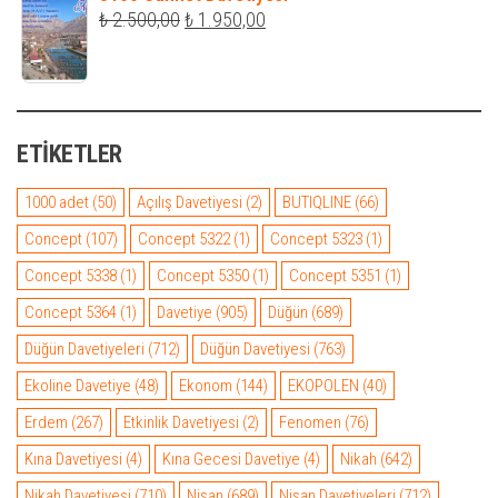
₺ 600,00.
fiyat:
Orijinal
Şu
₺
2.500,00
₺
1.950,00
₺ 500,00.
fiyat:
andaki
₺ 2.500,00.
fiyat:
₺ 1.950,00.
ETIKETLER
1000 adet
(50)
Açılış Davetiyesi
(2)
BUTIQLINE
(66)
Concept
(107)
Concept 5322
(1)
Concept 5323
(1)
Concept 5338
(1)
Concept 5350
(1)
Concept 5351
(1)
Concept 5364
(1)
Davetiye
(905)
Düğün
(689)
Düğün Davetiyeleri
(712)
Düğün Davetiyesi
(763)
Ekoline Davetiye
(48)
Ekonom
(144)
EKOPOLEN
(40)
Erdem
(267)
Etkinlik Davetiyesi
(2)
Fenomen
(76)
Kına Davetiyesi
(4)
Kına Gecesi Davetiye
(4)
Nikah
(642)
Nikah Davetiyesi
(710)
Nişan
(689)
Nişan Davetiyeleri
(712)