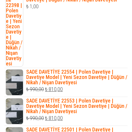
₺
1,00
SADE DAVETİYE 22554 | Polen Davetiye |
Davetiye Model | Yeni Sezon Davetiye | Düğün /
Nikah / Nişan Davetiyesi
Orijinal
Şu
₺
990,00
₺
810,00
fiyat:
andaki
SADE DAVETİYE 22553 | Polen Davetiye |
₺ 990,00.
fiyat:
Davetiye Model | Yeni Sezon Davetiye | Düğün /
Nikah / Nişan Davetiyesi
₺ 810,00.
Orijinal
Şu
₺
990,00
₺
810,00
fiyat:
andaki
SADE DAVETİYE 22501 | Polen Davetiye |