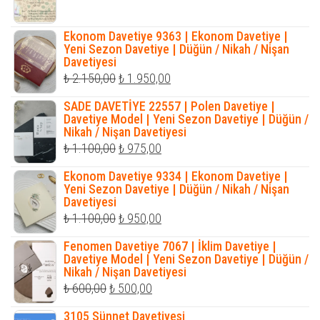
fiyat:
andaki
₺ 2.500,00.
fiyat:
Ekonom Davetiye 9363 | Ekonom Davetiye |
₺ 1.950,00.
Yeni Sezon Davetiye | Düğün / Nikah / Nişan
Davetiyesi
Orijinal
Şu
₺
2.150,00
₺
1.950,00
fiyat:
andaki
SADE DAVETİYE 22557 | Polen Davetiye |
₺ 2.150,00.
fiyat:
Davetiye Model | Yeni Sezon Davetiye | Düğün /
Nikah / Nişan Davetiyesi
₺ 1.950,00.
Orijinal
Şu
₺
1.100,00
₺
975,00
fiyat:
andaki
Ekonom Davetiye 9334 | Ekonom Davetiye |
₺ 1.100,00.
fiyat:
Yeni Sezon Davetiye | Düğün / Nikah / Nişan
Davetiyesi
₺ 975,00.
Orijinal
Şu
₺
1.100,00
₺
950,00
fiyat:
andaki
Fenomen Davetiye 7067 | İklim Davetiye |
₺ 1.100,00.
fiyat:
Davetiye Model | Yeni Sezon Davetiye | Düğün /
Nikah / Nişan Davetiyesi
₺ 950,00.
Orijinal
Şu
₺
600,00
₺
500,00
fiyat:
andaki
3105 Sünnet Davetiyesi