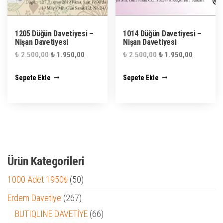
1205 Düğün Davetiyesi –
1014 Düğün Davetiyesi –
Nişan Davetiyesi
Nişan Davetiyesi
Orijinal
Şu
Orijinal
Şu
₺
2.500,00
₺
1.950,00
₺
2.500,00
₺
1.950,00
fiyat:
andaki
fiyat:
andaki
Sepete Ekle
Sepete Ekle
₺ 2.500,00.
fiyat:
₺ 2.500,00.
fiyat:
₺ 1.950,00.
₺ 1.950,0
Ürün Kategorileri
50
1000 Adet 1950₺
50
ürün
267
Erdem Davetiye
267
ürün
66
BUTIQLINE DAVETİYE
66