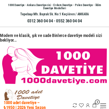
İçeriğe
1000 Davetiye - Ankara Davetiyecisi - Erdem Davetiye - Polen Davetiye - İklim
Davetiye Modelleri
atla
Tepebaşı Mh. Bayrak Sk. No:1 Keçiören / ANKARA
0312 360 04 04 - 0552 360 04 04
Modern ve klasik, şık ve sade Binlerce davetiye modeli sizi
bekliyor...
0
1000 adet davetiye –
₺1950 | 2026 Yeni Sezon