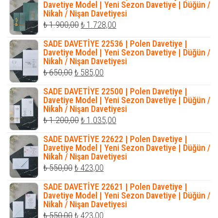
₺ 990,00.
fiyat:
Davetiye Model | Yeni Sezon Davetiye | Düğün /
Nikah / Nişan Davetiyesi
₺ 810,00.
Orijinal
Şu
₺
1.900,00
₺
1.728,00
fiyat:
andaki
SADE DAVETİYE 22536 | Polen Davetiye |
₺ 1.900,00.
fiyat:
Davetiye Model | Yeni Sezon Davetiye | Düğün /
Nikah / Nişan Davetiyesi
₺ 1.728,00.
Orijinal
Şu
₺
650,00
₺
585,00
fiyat:
andaki
SADE DAVETİYE 22500 | Polen Davetiye |
₺ 650,00.
fiyat:
Davetiye Model | Yeni Sezon Davetiye | Düğün /
Nikah / Nişan Davetiyesi
₺ 585,00.
Orijinal
Şu
₺
1.200,00
₺
1.035,00
fiyat:
andaki
SADE DAVETİYE 22622 | Polen Davetiye |
₺ 1.200,00.
fiyat:
Davetiye Model | Yeni Sezon Davetiye | Düğün /
Nikah / Nişan Davetiyesi
₺ 1.035,00.
Orijinal
Şu
₺
550,00
₺
423,00
fiyat:
andaki
SADE DAVETİYE 22621 | Polen Davetiye |
₺ 550,00.
fiyat:
Davetiye Model | Yeni Sezon Davetiye | Düğün /
Nikah / Nişan Davetiyesi
₺ 423,00.
Orijinal
Şu
₺
550,00
₺
423,00