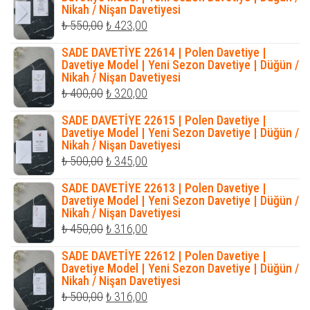
Nikah / Nişan Davetiyesi
₺ 423,00.
Orijinal
Şu
₺
550,00
₺
423,00
fiyat:
andaki
SADE DAVETİYE 22614 | Polen Davetiye |
₺ 550,00.
fiyat:
Davetiye Model | Yeni Sezon Davetiye | Düğün /
Nikah / Nişan Davetiyesi
₺ 423,00.
Orijinal
Şu
₺
400,00
₺
320,00
fiyat:
andaki
SADE DAVETİYE 22615 | Polen Davetiye |
₺ 400,00.
fiyat:
Davetiye Model | Yeni Sezon Davetiye | Düğün /
Nikah / Nişan Davetiyesi
₺ 320,00.
Orijinal
Şu
₺
500,00
₺
345,00
fiyat:
andaki
SADE DAVETİYE 22613 | Polen Davetiye |
₺ 500,00.
fiyat:
Davetiye Model | Yeni Sezon Davetiye | Düğün /
Nikah / Nişan Davetiyesi
₺ 345,00.
Orijinal
Şu
₺
450,00
₺
316,00
fiyat:
andaki
SADE DAVETİYE 22612 | Polen Davetiye |
₺ 450,00.
fiyat:
Davetiye Model | Yeni Sezon Davetiye | Düğün /
Nikah / Nişan Davetiyesi
₺ 316,00.
Orijinal
Şu
₺
500,00
₺
316,00