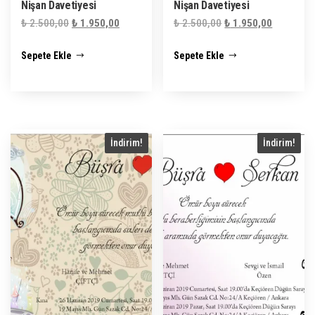
Nişan Davetiyesi
Nişan Davetiyesi
Orijinal
Şu
Orijinal
Şu
₺
2.500,00
₺
1.950,00
₺
2.500,00
₺
1.950,00
fiyat:
andaki
fiyat:
andaki
Sepete Ekle
Sepete Ekle
₺ 2.500,00.
fiyat:
₺ 2.500,00.
fiyat:
₺ 1.950,00.
₺ 1.950,0
İndirim!
İndirim!