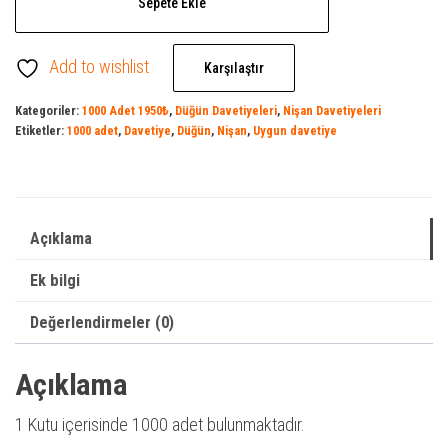
Sepete Ekle
Düğün
Davetiyesi
Add to wishlist
-
Karşılaştır
Nişan
Kategoriler:
1000 Adet 1950₺
,
Düğün Davetiyeleri
,
Nişan Davetiyeleri
Davetiyesi
Etiketler:
1000 adet
,
Davetiye
,
Düğün
,
Nişan
,
Uygun davetiye
adet
Açıklama
Ek bilgi
Değerlendirmeler (0)
Açıklama
1 Kutu içerisinde 1000 adet bulunmaktadır.