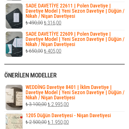
fiyat:
andaki
SADE DAVETİYE 22611 | Polen Davetiye |
₺ 500,00.
fiyat:
Davetiye Model | Yeni Sezon Davetiye | Düğün /
Nikah / Nişan Davetiyesi
₺ 316,00.
Orijinal
Şu
₺
490,00
₺
316,00
fiyat:
andaki
SADE DAVETİYE 22609 | Polen Davetiye |
₺ 490,00.
fiyat:
Davetiye Model | Yeni Sezon Davetiye | Düğün /
Nikah / Nişan Davetiyesi
₺ 316,00.
Orijinal
Şu
₺
650,00
₺
405,00
fiyat:
andaki
₺ 650,00.
fiyat:
ÖNERILEN MODELLER
₺ 405,00.
WEDDİNG Davetiye 8401 | İklim Davetiye |
Davetiye Model | Yeni Sezon Davetiye | Düğün /
Nikah / Nişan Davetiyesi
Orijinal
Şu
₺
3.100,00
₺
2.995,00
fiyat:
andaki
1205 Düğün Davetiyesi - Nişan Davetiyesi
₺ 3.100,00.
fiyat:
Orijinal
Şu
₺
2.500,00
₺
1.950,00
₺ 2.995,00.