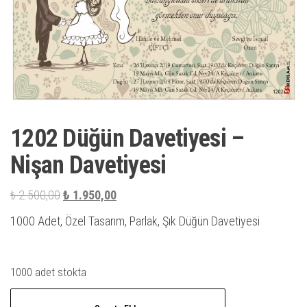
1202 Düğün Davetiyesi –
Nişan Davetiyesi
Orijinal
Şu
₺
2.500,00
₺
1.950,00
fiyat:
andaki
1000 Adet, Özel Tasarım, Parlak, Şık Düğün Davetiyesi
₺ 2.500,00.
fiyat:
₺ 1.950,00.
1000 adet stokta
1202