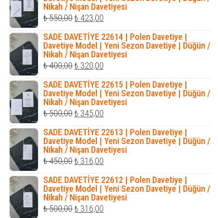
Nikah / Nişan Davetiyesi
₺ 423,00.
Orijinal
Şu
₺
550,00
₺
423,00
fiyat:
andaki
SADE DAVETİYE 22614 | Polen Davetiye |
₺ 550,00.
fiyat:
Davetiye Model | Yeni Sezon Davetiye | Düğün /
Nikah / Nişan Davetiyesi
₺ 423,00.
Orijinal
Şu
₺
400,00
₺
320,00
fiyat:
andaki
SADE DAVETİYE 22615 | Polen Davetiye |
₺ 400,00.
fiyat:
Davetiye Model | Yeni Sezon Davetiye | Düğün /
Nikah / Nişan Davetiyesi
₺ 320,00.
Orijinal
Şu
₺
500,00
₺
345,00
fiyat:
andaki
SADE DAVETİYE 22613 | Polen Davetiye |
₺ 500,00.
fiyat:
Davetiye Model | Yeni Sezon Davetiye | Düğün /
Nikah / Nişan Davetiyesi
₺ 345,00.
Orijinal
Şu
₺
450,00
₺
316,00
fiyat:
andaki
SADE DAVETİYE 22612 | Polen Davetiye |
₺ 450,00.
fiyat:
Davetiye Model | Yeni Sezon Davetiye | Düğün /
Nikah / Nişan Davetiyesi
₺ 316,00.
Orijinal
Şu
₺
500,00
₺
316,00