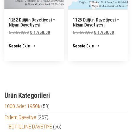
1252 Düğün Davetiyesi –
1125 Düğün Davetiyesi –
Nişan Davetiyesi
Nişan Davetiyesi
Orijinal
Şu
Orijinal
Şu
₺
2.500,00
₺
1.950,00
₺
2.500,00
₺
1.950,00
fiyat:
andaki
fiyat:
andaki
Sepete Ekle
Sepete Ekle
₺ 2.500,00.
fiyat:
₺ 2.500,00.
fiyat:
₺ 1.950,00.
₺ 1.950,0
Ürün Kategorileri
50
1000 Adet 1950₺
50
ürün
267
Erdem Davetiye
267
ürün
66
BUTIQLINE DAVETİYE
66