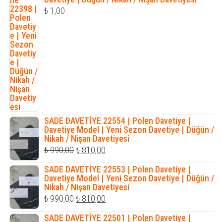
₺
1,00
SADE DAVETİYE 22554 | Polen Davetiye |
Davetiye Model | Yeni Sezon Davetiye | Düğün /
Nikah / Nişan Davetiyesi
Orijinal
Şu
₺
990,00
₺
810,00
fiyat:
andaki
SADE DAVETİYE 22553 | Polen Davetiye |
₺ 990,00.
fiyat:
Davetiye Model | Yeni Sezon Davetiye | Düğün /
Nikah / Nişan Davetiyesi
₺ 810,00.
Orijinal
Şu
₺
990,00
₺
810,00
fiyat:
andaki
SADE DAVETİYE 22501 | Polen Davetiye |