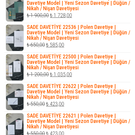
₺ 990,00.
fiyat:
Davetiye Model | Yeni Sezon Davetiye | Düğün /
Nikah / Nişan Davetiyesi
₺ 810,00.
Orijinal
Şu
₺
1.900,00
₺
1.728,00
fiyat:
andaki
SADE DAVETİYE 22536 | Polen Davetiye |
₺ 1.900,00.
fiyat:
Davetiye Model | Yeni Sezon Davetiye | Düğün /
Nikah / Nişan Davetiyesi
₺ 1.728,00.
Orijinal
Şu
₺
650,00
₺
585,00
fiyat:
andaki
SADE DAVETİYE 22500 | Polen Davetiye |
₺ 650,00.
fiyat:
Davetiye Model | Yeni Sezon Davetiye | Düğün /
Nikah / Nişan Davetiyesi
₺ 585,00.
Orijinal
Şu
₺
1.200,00
₺
1.035,00
fiyat:
andaki
SADE DAVETİYE 22622 | Polen Davetiye |
₺ 1.200,00.
fiyat:
Davetiye Model | Yeni Sezon Davetiye | Düğün /
Nikah / Nişan Davetiyesi
₺ 1.035,00.
Orijinal
Şu
₺
550,00
₺
423,00
fiyat:
andaki
SADE DAVETİYE 22621 | Polen Davetiye |
₺ 550,00.
fiyat:
Davetiye Model | Yeni Sezon Davetiye | Düğün /
Nikah / Nişan Davetiyesi
₺ 423,00.
Orijinal
Şu
₺
550,00
₺
423,00