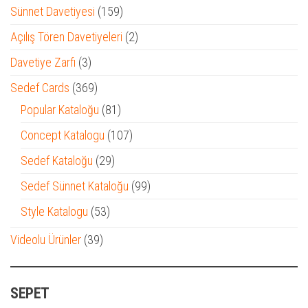
ürün
159
Sünnet Davetiyesi
159
ürün
2
Açılış Tören Davetiyeleri
2
ürün
3
Davetiye Zarfı
3
ürün
369
Sedef Cards
369
ürün
81
Popular Kataloğu
81
ürün
107
Concept Katalogu
107
ürün
29
Sedef Kataloğu
29
ürün
99
Sedef Sünnet Kataloğu
99
ürün
53
Style Katalogu
53
ürün
39
Videolu Ürünler
39
ürün
SEPET