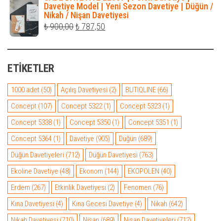
₺ 599,00.
fiyat:
Davetiye Model | Yeni Sezon Davetiye | Düğün /
Nikah / Nişan Davetiyesi
₺ 495,00.
Orijinal
Şu
₺
900,00
₺
787,50
fiyat:
andaki
₺ 900,00.
fiyat:
ETIKETLER
₺ 787,50.
1000 adet
(50)
Açılış Davetiyesi
(2)
BUTIQLINE
(66)
Concept
(107)
Concept 5322
(1)
Concept 5323
(1)
Concept 5338
(1)
Concept 5350
(1)
Concept 5351
(1)
Concept 5364
(1)
Davetiye
(905)
Düğün
(689)
Düğün Davetiyeleri
(712)
Düğün Davetiyesi
(763)
Ekoline Davetiye
(48)
Ekonom
(144)
EKOPOLEN
(40)
Erdem
(267)
Etkinlik Davetiyesi
(2)
Fenomen
(76)
Kına Davetiyesi
(4)
Kına Gecesi Davetiye
(4)
Nikah
(642)
Nikah Davetiyesi
(710)
Nişan
(689)
Nişan Davetiyeleri
(712)