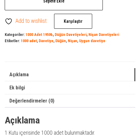
Sepete Ekle
Düğün
Davetiyesi
Add to wishlist
-
Karşılaştır
Nişan
Kategoriler:
1000 Adet 1950₺
,
Düğün Davetiyeleri
,
Nişan Davetiyeleri
Davetiyesi
Etiketler:
1000 adet
,
Davetiye
,
Düğün
,
Nişan
,
Uygun davetiye
adet
Açıklama
Ek bilgi
Değerlendirmeler (0)
Açıklama
1 Kutu içerisinde 1000 adet bulunmaktadır.