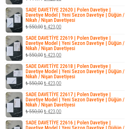
fiyat:
andaki
SADE DAVETİYE 22620 | Polen Davetiye |
₺ 550,00.
fiyat:
Davetiye Model | Yeni Sezon Davetiye | Düğün /
Nikah / Nişan Davetiyesi
₺ 423,00.
Orijinal
Şu
₺
550,00
₺
423,00
fiyat:
andaki
SADE DAVETİYE 22619 | Polen Davetiye |
₺ 550,00.
fiyat:
Davetiye Model | Yeni Sezon Davetiye | Düğün /
Nikah / Nişan Davetiyesi
₺ 423,00.
Orijinal
Şu
₺
550,00
₺
423,00
fiyat:
andaki
SADE DAVETİYE 22618 | Polen Davetiye |
₺ 550,00.
fiyat:
Davetiye Model | Yeni Sezon Davetiye | Düğün /
Nikah / Nişan Davetiyesi
₺ 423,00.
Orijinal
Şu
₺
550,00
₺
423,00
fiyat:
andaki
SADE DAVETİYE 22617 | Polen Davetiye |
₺ 550,00.
fiyat:
Davetiye Model | Yeni Sezon Davetiye | Düğün /
Nikah / Nişan Davetiyesi
₺ 423,00.
Orijinal
Şu
₺
550,00
₺
423,00
fiyat:
andaki
SADE DAVETİYE 22616 | Polen Davetiye |
₺ 550,00.
fiyat:
Davetiye Model | Yeni Sezon Davetiye | Düğün /