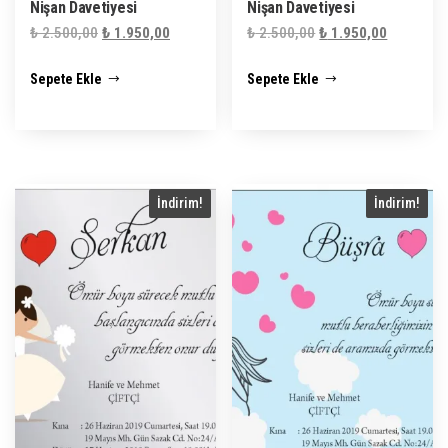
Nişan Davetiyesi
Nişan Davetiyesi
Orijinal
Şu
Orijinal
Şu
₺
2.500,00
₺
1.950,00
₺
2.500,00
₺
1.950,00
fiyat:
andaki
fiyat:
andaki
Sepete Ekle
Sepete Ekle
₺ 2.500,00.
fiyat:
₺ 2.500,00.
fiyat:
₺ 1.950,00.
₺ 1.950,0
İndirim!
İndirim!