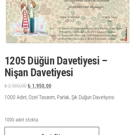
1205 Düğün Davetiyesi –
Nişan Davetiyesi
Orijinal
Şu
₺
2.500,00
₺
1.950,00
fiyat:
andaki
1000 Adet, Özel Tasarım, Parlak, Şık Düğün Davetiyesi
₺ 2.500,00.
fiyat:
₺ 1.950,00.
1000 adet stokta
1205