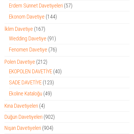
ürün
57
Erdem Sünnet Davetiyeleri
57
ürün
144
Ekonom Davetiye
144
ürün
167
İklim Davetiye
167
ürün
91
Wedding Davetiye
91
ürün
76
Fenomen Davetiye
76
ürün
212
Polen Davetiye
212
ürün
40
EKOPOLEN DAVETİYE
40
ürün
123
SADE DAVETİYE
123
ürün
49
Ekoline Kataloğu
49
ürün
4
Kına Davetiyeleri
4
ürün
902
Düğün Davetiyeleri
902
ürün
904
Nişan Davetiyeleri
904