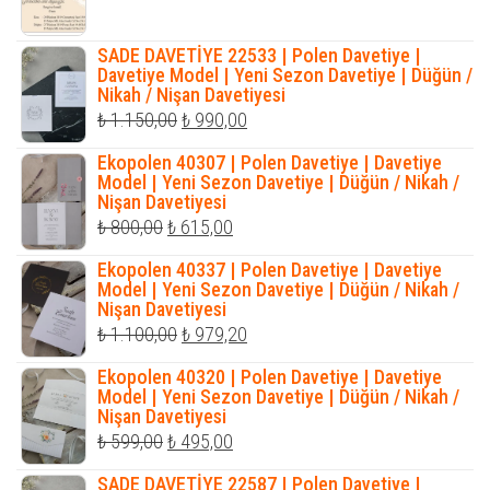
fiyat:
andaki
₺ 2.500,00.
fiyat:
SADE DAVETİYE 22533 | Polen Davetiye |
₺ 1.950,00.
Davetiye Model | Yeni Sezon Davetiye | Düğün /
Nikah / Nişan Davetiyesi
Orijinal
Şu
₺
1.150,00
₺
990,00
fiyat:
andaki
Ekopolen 40307 | Polen Davetiye | Davetiye
₺ 1.150,00.
fiyat:
Model | Yeni Sezon Davetiye | Düğün / Nikah /
Nişan Davetiyesi
₺ 990,00.
Orijinal
Şu
₺
800,00
₺
615,00
fiyat:
andaki
Ekopolen 40337 | Polen Davetiye | Davetiye
₺ 800,00.
fiyat:
Model | Yeni Sezon Davetiye | Düğün / Nikah /
Nişan Davetiyesi
₺ 615,00.
Orijinal
Şu
₺
1.100,00
₺
979,20
fiyat:
andaki
Ekopolen 40320 | Polen Davetiye | Davetiye
₺ 1.100,00.
fiyat:
Model | Yeni Sezon Davetiye | Düğün / Nikah /
Nişan Davetiyesi
₺ 979,20.
Orijinal
Şu
₺
599,00
₺
495,00
fiyat:
andaki
SADE DAVETİYE 22587 | Polen Davetiye |