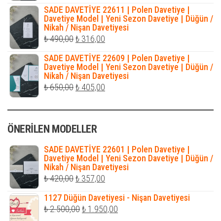
fiyat:
andaki
SADE DAVETİYE 22611 | Polen Davetiye |
₺ 500,00.
fiyat:
Davetiye Model | Yeni Sezon Davetiye | Düğün /
Nikah / Nişan Davetiyesi
₺ 316,00.
Orijinal
Şu
₺
490,00
₺
316,00
fiyat:
andaki
SADE DAVETİYE 22609 | Polen Davetiye |
₺ 490,00.
fiyat:
Davetiye Model | Yeni Sezon Davetiye | Düğün /
Nikah / Nişan Davetiyesi
₺ 316,00.
Orijinal
Şu
₺
650,00
₺
405,00
fiyat:
andaki
₺ 650,00.
fiyat:
ÖNERILEN MODELLER
₺ 405,00.
SADE DAVETİYE 22601 | Polen Davetiye |
Davetiye Model | Yeni Sezon Davetiye | Düğün /
Nikah / Nişan Davetiyesi
Orijinal
Şu
₺
420,00
₺
357,00
fiyat:
andaki
1127 Düğün Davetiyesi - Nişan Davetiyesi
₺ 420,00.
fiyat:
Orijinal
Şu
₺
2.500,00
₺
1.950,00
₺ 357,00.