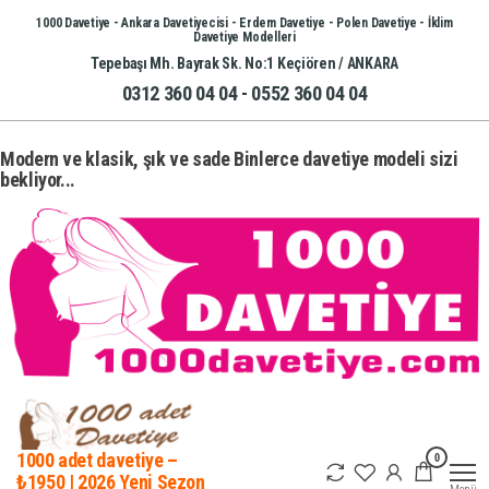
İçeriğe
1000 Davetiye - Ankara Davetiyecisi - Erdem Davetiye - Polen Davetiye - İklim
Davetiye Modelleri
atla
Tepebaşı Mh. Bayrak Sk. No:1 Keçiören / ANKARA
0312 360 04 04 - 0552 360 04 04
Modern ve klasik, şık ve sade Binlerce davetiye modeli sizi
bekliyor...
0
1000 adet davetiye –
₺1950 | 2026 Yeni Sezon