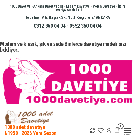
İçeriğe
1000 Davetiye - Ankara Davetiyecisi - Erdem Davetiye - Polen Davetiye - İklim
Davetiye Modelleri
atla
Tepebaşı Mh. Bayrak Sk. No:1 Keçiören / ANKARA
0312 360 04 04 - 0552 360 04 04
Modern ve klasik, şık ve sade Binlerce davetiye modeli sizi
bekliyor...
0
1000 adet davetiye –
₺1950 | 2026 Yeni Sezon