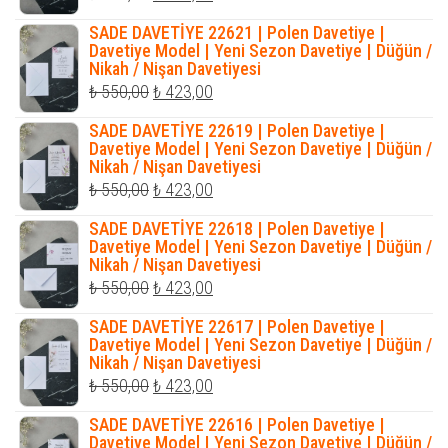
fiyat:
andaki
SADE DAVETİYE 22621 | Polen Davetiye |
₺ 550,00.
fiyat:
Davetiye Model | Yeni Sezon Davetiye | Düğün /
Nikah / Nişan Davetiyesi
₺ 423,00.
Orijinal
Şu
₺
550,00
₺
423,00
fiyat:
andaki
SADE DAVETİYE 22619 | Polen Davetiye |
₺ 550,00.
fiyat:
Davetiye Model | Yeni Sezon Davetiye | Düğün /
Nikah / Nişan Davetiyesi
₺ 423,00.
Orijinal
Şu
₺
550,00
₺
423,00
fiyat:
andaki
SADE DAVETİYE 22618 | Polen Davetiye |
₺ 550,00.
fiyat:
Davetiye Model | Yeni Sezon Davetiye | Düğün /
Nikah / Nişan Davetiyesi
₺ 423,00.
Orijinal
Şu
₺
550,00
₺
423,00
fiyat:
andaki
SADE DAVETİYE 22617 | Polen Davetiye |
₺ 550,00.
fiyat:
Davetiye Model | Yeni Sezon Davetiye | Düğün /
Nikah / Nişan Davetiyesi
₺ 423,00.
Orijinal
Şu
₺
550,00
₺
423,00
fiyat:
andaki
SADE DAVETİYE 22616 | Polen Davetiye |
₺ 550,00.
fiyat:
Davetiye Model | Yeni Sezon Davetiye | Düğün /