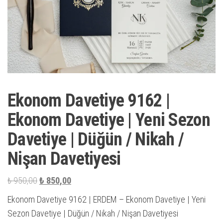
Ekonom Davetiye 9162 |
Ekonom Davetiye | Yeni Sezon
Davetiye | Düğün / Nikah /
Nişan Davetiyesi
Orijinal
Şu
₺
950,00
₺
850,00
fiyat:
andaki
Ekonom Davetiye 9162 | ERDEM – Ekonom Davetiye | Yeni
₺ 950,00.
fiyat:
Sezon Davetiye | Düğün / Nikah / Nişan Davetiyesi
₺ 850,00.