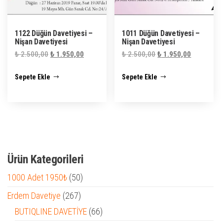
1122 Düğün Davetiyesi –
1011 Düğün Davetiyesi –
Nişan Davetiyesi
Nişan Davetiyesi
Orijinal
Şu
Orijinal
Şu
₺
2.500,00
₺
1.950,00
₺
2.500,00
₺
1.950,00
fiyat:
andaki
fiyat:
andaki
Sepete Ekle
Sepete Ekle
₺ 2.500,00.
fiyat:
₺ 2.500,00.
fiyat:
₺ 1.950,00.
₺ 1.950,0
Ürün Kategorileri
50
1000 Adet 1950₺
50
ürün
267
Erdem Davetiye
267
ürün
66
BUTIQLINE DAVETİYE
66