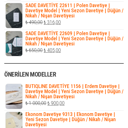
fiyat:
andaki
SADE DAVETİYE 22611 | Polen Davetiye |
₺ 500,00.
fiyat:
Davetiye Model | Yeni Sezon Davetiye | Düğün /
Nikah / Nişan Davetiyesi
₺ 316,00.
Orijinal
Şu
₺
490,00
₺
316,00
fiyat:
andaki
SADE DAVETİYE 22609 | Polen Davetiye |
₺ 490,00.
fiyat:
Davetiye Model | Yeni Sezon Davetiye | Düğün /
Nikah / Nişan Davetiyesi
₺ 316,00.
Orijinal
Şu
₺
650,00
₺
405,00
fiyat:
andaki
₺ 650,00.
fiyat:
ÖNERILEN MODELLER
₺ 405,00.
BUTIQLINE DAVETİYE 1156 | Erdem Davetiye |
Davetiye Model | Yeni Sezon Davetiye | Düğün /
Nikah / Nişan Davetiyesi
Orijinal
Şu
₺
1.000,00
₺
900,00
fiyat:
andaki
Ekonom Davetiye 9313 | Ekonom Davetiye |
₺ 1.000,00.
fiyat:
Yeni Sezon Davetiye | Düğün / Nikah / Nişan
Davetiyesi
₺ 900,00.