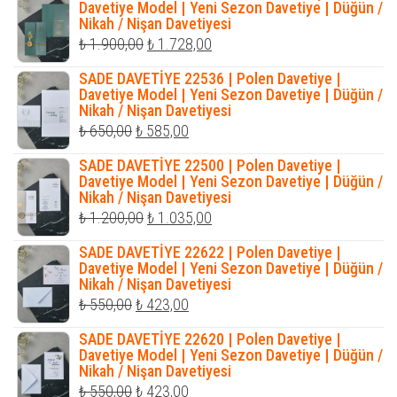
₺ 990,00.
fiyat:
Davetiye Model | Yeni Sezon Davetiye | Düğün /
Nikah / Nişan Davetiyesi
₺ 810,00.
Orijinal
Şu
₺
1.900,00
₺
1.728,00
fiyat:
andaki
SADE DAVETİYE 22536 | Polen Davetiye |
₺ 1.900,00.
fiyat:
Davetiye Model | Yeni Sezon Davetiye | Düğün /
Nikah / Nişan Davetiyesi
₺ 1.728,00.
Orijinal
Şu
₺
650,00
₺
585,00
fiyat:
andaki
SADE DAVETİYE 22500 | Polen Davetiye |
₺ 650,00.
fiyat:
Davetiye Model | Yeni Sezon Davetiye | Düğün /
Nikah / Nişan Davetiyesi
₺ 585,00.
Orijinal
Şu
₺
1.200,00
₺
1.035,00
fiyat:
andaki
SADE DAVETİYE 22622 | Polen Davetiye |
₺ 1.200,00.
fiyat:
Davetiye Model | Yeni Sezon Davetiye | Düğün /
Nikah / Nişan Davetiyesi
₺ 1.035,00.
Orijinal
Şu
₺
550,00
₺
423,00
fiyat:
andaki
SADE DAVETİYE 22620 | Polen Davetiye |
₺ 550,00.
fiyat:
Davetiye Model | Yeni Sezon Davetiye | Düğün /
Nikah / Nişan Davetiyesi
₺ 423,00.
Orijinal
Şu
₺
550,00
₺
423,00