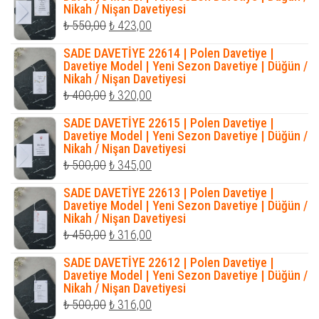
Nikah / Nişan Davetiyesi
₺ 423,00.
Orijinal
Şu
₺
550,00
₺
423,00
fiyat:
andaki
SADE DAVETİYE 22614 | Polen Davetiye |
₺ 550,00.
fiyat:
Davetiye Model | Yeni Sezon Davetiye | Düğün /
Nikah / Nişan Davetiyesi
₺ 423,00.
Orijinal
Şu
₺
400,00
₺
320,00
fiyat:
andaki
SADE DAVETİYE 22615 | Polen Davetiye |
₺ 400,00.
fiyat:
Davetiye Model | Yeni Sezon Davetiye | Düğün /
Nikah / Nişan Davetiyesi
₺ 320,00.
Orijinal
Şu
₺
500,00
₺
345,00
fiyat:
andaki
SADE DAVETİYE 22613 | Polen Davetiye |
₺ 500,00.
fiyat:
Davetiye Model | Yeni Sezon Davetiye | Düğün /
Nikah / Nişan Davetiyesi
₺ 345,00.
Orijinal
Şu
₺
450,00
₺
316,00
fiyat:
andaki
SADE DAVETİYE 22612 | Polen Davetiye |
₺ 450,00.
fiyat:
Davetiye Model | Yeni Sezon Davetiye | Düğün /
Nikah / Nişan Davetiyesi
₺ 316,00.
Orijinal
Şu
₺
500,00
₺
316,00