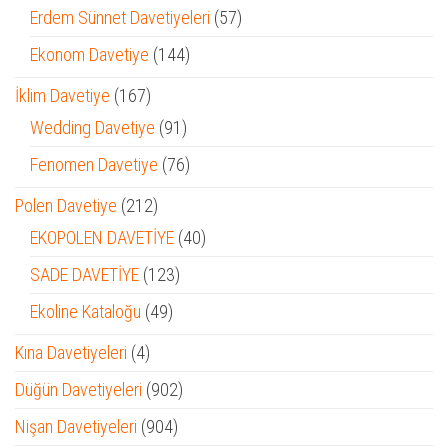
ürün
57
Erdem Sünnet Davetiyeleri
57
ürün
144
Ekonom Davetiye
144
ürün
167
İklim Davetiye
167
ürün
91
Wedding Davetiye
91
ürün
76
Fenomen Davetiye
76
ürün
212
Polen Davetiye
212
ürün
40
EKOPOLEN DAVETİYE
40
ürün
123
SADE DAVETİYE
123
ürün
49
Ekoline Kataloğu
49
ürün
4
Kına Davetiyeleri
4
ürün
902
Düğün Davetiyeleri
902
ürün
904
Nişan Davetiyeleri
904