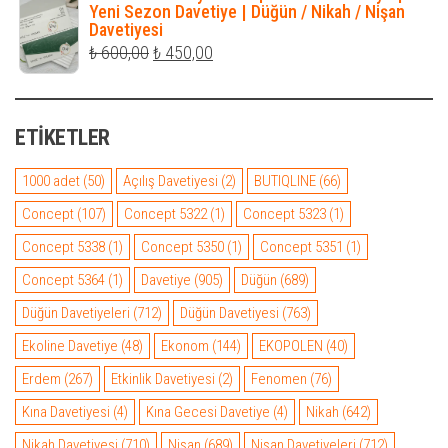
₺ 990,00.
fiyat:
Yeni Sezon Davetiye | Düğün / Nikah / Nişan
Davetiyesi
₺ 850,00.
Orijinal
Şu
₺
600,00
₺
450,00
fiyat:
andaki
₺ 600,00.
fiyat:
ETIKETLER
₺ 450,00.
1000 adet
(50)
Açılış Davetiyesi
(2)
BUTIQLINE
(66)
Concept
(107)
Concept 5322
(1)
Concept 5323
(1)
Concept 5338
(1)
Concept 5350
(1)
Concept 5351
(1)
Concept 5364
(1)
Davetiye
(905)
Düğün
(689)
Düğün Davetiyeleri
(712)
Düğün Davetiyesi
(763)
Ekoline Davetiye
(48)
Ekonom
(144)
EKOPOLEN
(40)
Erdem
(267)
Etkinlik Davetiyesi
(2)
Fenomen
(76)
Kına Davetiyesi
(4)
Kına Gecesi Davetiye
(4)
Nikah
(642)
Nikah Davetiyesi
(710)
Nişan
(689)
Nişan Davetiyeleri
(712)