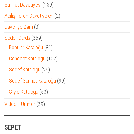
ürün
159
Sünnet Davetiyesi
159
ürün
2
Açılış Tören Davetiyeleri
2
ürün
3
Davetiye Zarfı
3
ürün
369
Sedef Cards
369
ürün
81
Popular Kataloğu
81
ürün
107
Concept Katalogu
107
ürün
29
Sedef Kataloğu
29
ürün
99
Sedef Sünnet Kataloğu
99
ürün
53
Style Katalogu
53
ürün
39
Videolu Ürünler
39
ürün
SEPET