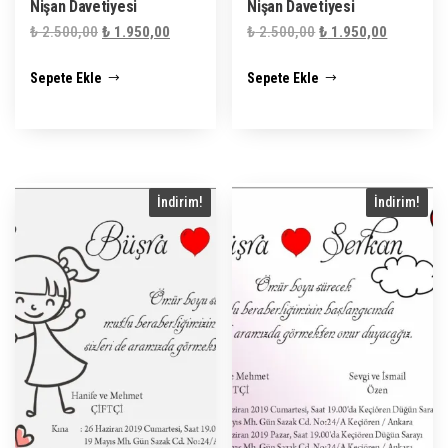
Nişan Davetiyesi
Nişan Davetiyesi
Orijinal
Şu
Orijinal
Şu
₺
2.500,00
₺
1.950,00
₺
2.500,00
₺
1.950,00
fiyat:
andaki
fiyat:
andaki
Sepete Ekle
Sepete Ekle
₺ 2.500,00.
fiyat:
₺ 2.500,00.
fiyat:
₺ 1.950,00.
₺ 1.950,0
İndirim!
İndirim!