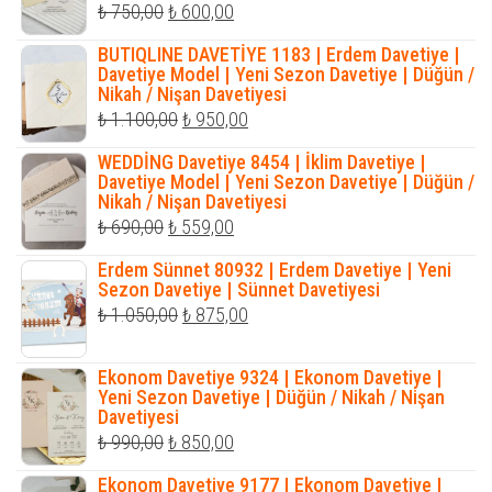
Orijinal
Şu
₺
750,00
₺
600,00
fiyat:
andaki
BUTIQLINE DAVETİYE 1183 | Erdem Davetiye |
₺ 750,00.
fiyat:
Davetiye Model | Yeni Sezon Davetiye | Düğün /
Nikah / Nişan Davetiyesi
₺ 600,00.
Orijinal
Şu
₺
1.100,00
₺
950,00
fiyat:
andaki
WEDDİNG Davetiye 8454 | İklim Davetiye |
₺ 1.100,00.
fiyat:
Davetiye Model | Yeni Sezon Davetiye | Düğün /
Nikah / Nişan Davetiyesi
₺ 950,00.
Orijinal
Şu
₺
690,00
₺
559,00
fiyat:
andaki
Erdem Sünnet 80932 | Erdem Davetiye | Yeni
₺ 690,00.
fiyat:
Sezon Davetiye | Sünnet Davetiyesi
Orijinal
Şu
₺
1.050,00
₺
875,00
₺ 559,00.
fiyat:
andaki
₺ 1.050,00.
fiyat:
Ekonom Davetiye 9324 | Ekonom Davetiye |
Yeni Sezon Davetiye | Düğün / Nikah / Nişan
₺ 875,00.
Davetiyesi
Orijinal
Şu
₺
990,00
₺
850,00
fiyat:
andaki
Ekonom Davetiye 9177 | Ekonom Davetiye |