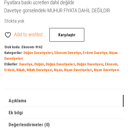
Fiyatlara baskı ücretleri dahil değildir.
Davetiye görselindeki MÜHÜR FİYATA DAHİL DEĞİLDİR.
Stokta yok
Add to wishlist
Karşılaştır
Stok kodu:
Ekonom-9162
Kategoriler:
Düğün Davetiyeleri
,
Ekonom Davetiye
,
Erdem Davetiye
,
Nişan
Davetiyeleri
Etiketler:
Davetiye
,
Düğün
,
Düğün Davetiyeleri
,
Düğün Davetiyesi
,
Ekonom
,
Erdem
,
Nikah
,
Nikah Davetiyesi
,
Nişan
,
Nişan Davetiyeleri
,
Nişan Davetiyesi
Açıklama
Ek bilgi
Değerlendirmeler (0)