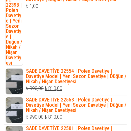
₺
1,00
SADE DAVETİYE 22554 | Polen Davetiye |
Davetiye Model | Yeni Sezon Davetiye | Düğün /
Nikah / Nişan Davetiyesi
Orijinal
Şu
₺
990,00
₺
810,00
fiyat:
andaki
SADE DAVETİYE 22553 | Polen Davetiye |
₺ 990,00.
fiyat:
Davetiye Model | Yeni Sezon Davetiye | Düğün /
Nikah / Nişan Davetiyesi
₺ 810,00.
Orijinal
Şu
₺
990,00
₺
810,00
fiyat:
andaki
SADE DAVETİYE 22501 | Polen Davetiye |