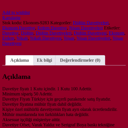
Add to wishlist
Karşılaştır
Stok kodu:
Ekonom-9283
Kategoriler:
Düğün Davetiyeleri
,
Ekonom Davetiye
,
Erdem Davetiye
,
Nişan Davetiyeleri
Etiketler:
Davetiye
,
Düğün
,
Düğün Davetiyeleri
,
Düğün Davetiyesi
,
Ekonom
,
Erdem
,
Nikah
,
Nikah Davetiyesi
,
Nişan
,
Nişan Davetiyeleri
,
Nişan
Davetiyesi
Açıklama
Ek bilgi
Değerlendirmeler (0)
Açıklama
Davetiye fiyatı 1 Kutu içindir. 1 Kutu 100 Adettir.
Minimum sipariş 50 Adettir.
Davetiye Fiyatı Türkiye için geçerli parakende satış fiyatıdır.
Davetiye fiyatına mühür fiyatı dahil değildir.
Kişiye özel mühürlü davetiyenin fiyatı ayrı olarak ücretlendirilir.
Mühür mumlarında ton farklılıkları hata değildir.
Aksesuar işçiliği müşteriye aittir.
Davetiye Ofset, Varak Yaldız ve Serigraf Boya baskı tekniğine