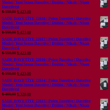
Model | Yeni Sezon Davetiye | Düğün / Nikah / Nişan
₺ 423,00.
Davetiyesi
Orijinal
Şu
₺
550,00
₺
423,00
fiyat:
andaki
SADE DAVETİYE 22618 | Polen Davetiye | Davetiye
fiyat:
₺ 550,00.
Model | Yeni Sezon Davetiye | Düğün / Nikah / Nişan
₺ 423,00.
Davetiyesi
Orijinal
Şu
₺
550,00
₺
423,00
fiyat:
andaki
SADE DAVETİYE 22617 | Polen Davetiye | Davetiye
fiyat:
₺ 550,00.
Model | Yeni Sezon Davetiye | Düğün / Nikah / Nişan
₺ 423,00.
Davetiyesi
Orijinal
Şu
₺
550,00
₺
423,00
fiyat:
andaki
SADE DAVETİYE 22616 | Polen Davetiye | Davetiye
fiyat:
₺ 550,00.
Model | Yeni Sezon Davetiye | Düğün / Nikah / Nişan
₺ 423,00.
Davetiyesi
Orijinal
Şu
₺
550,00
₺
423,00
fiyat:
andaki
SADE DAVETİYE 22614 | Polen Davetiye | Davetiye
fiyat:
₺ 550,00.
Model | Yeni Sezon Davetiye | Düğün / Nikah / Nişan
₺ 423,00.
Davetiyesi
Orijinal
Şu
₺
400,00
₺
320,00
fiyat:
andaki
SADE DAVETİYE 22615 | Polen Davetiye | Davetiye
fiyat:
₺ 400,00.
Model | Yeni Sezon Davetiye | Düğün / Nikah / Nişan
₺ 320,00.
Davetiyesi