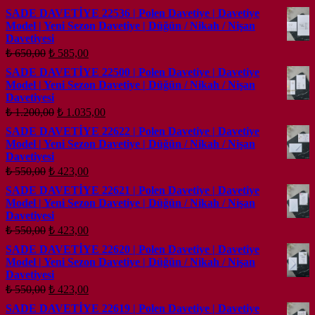
fiyat:
andaki
SADE DAVETİYE 22536 | Polen Davetiye | Davetiye
fiyat:
₺ 1.900,00.
Model | Yeni Sezon Davetiye | Düğün / Nikah / Nişan
₺ 1.728,00.
Davetiyesi
Orijinal
Şu
₺
650,00
₺
585,00
fiyat:
andaki
SADE DAVETİYE 22500 | Polen Davetiye | Davetiye
fiyat:
₺ 650,00.
Model | Yeni Sezon Davetiye | Düğün / Nikah / Nişan
₺ 585,00.
Davetiyesi
Orijinal
Şu
₺
1.200,00
₺
1.035,00
fiyat:
andaki
SADE DAVETİYE 22622 | Polen Davetiye | Davetiye
fiyat:
₺ 1.200,00.
Model | Yeni Sezon Davetiye | Düğün / Nikah / Nişan
₺ 1.035,00.
Davetiyesi
Orijinal
Şu
₺
550,00
₺
423,00
fiyat:
andaki
SADE DAVETİYE 22621 | Polen Davetiye | Davetiye
fiyat:
₺ 550,00.
Model | Yeni Sezon Davetiye | Düğün / Nikah / Nişan
₺ 423,00.
Davetiyesi
Orijinal
Şu
₺
550,00
₺
423,00
fiyat:
andaki
SADE DAVETİYE 22620 | Polen Davetiye | Davetiye
fiyat:
₺ 550,00.
Model | Yeni Sezon Davetiye | Düğün / Nikah / Nişan
₺ 423,00.
Davetiyesi
Orijinal
Şu
₺
550,00
₺
423,00
fiyat:
andaki
SADE DAVETİYE 22619 | Polen Davetiye | Davetiye
fiyat:
₺ 550,00.