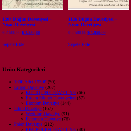
1204 Düğün Davetiyesi –
1126 Düğün Davetiyesi –
Nişan Davetiyesi
Nişan Davetiyesi
Orijinal
Şu
Orijinal
Şu
₺
2.500,00
₺
1.950,00
₺
2.500,00
₺
1.950,00
fiyat:
andaki
fiyat:
andaki
fiyat:
fiyat:
₺ 2.500,00.
₺ 2.500,00.
Sepete Ekle
Sepete Ekle
₺ 1.950,00.
₺ 1.950,00.
Ürün Kategorileri
50
1000 Adet 1950₺
50
ürün
267
Erdem Davetiye
267
ürün
66
BUTIQLINE DAVETİYE
66
57
ürün
Erdem Sünnet Davetiyeleri
57
144
ürün
Ekonom Davetiye
144
167
ürün
İklim Davetiye
167
ürün
91
Wedding Davetiye
91
ürün
76
Fenomen Davetiye
76
212
ürün
Polen Davetiye
212
ürün
40
EKOPOLEN DAVETİYE
40