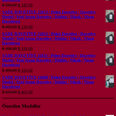
Orijinal
Şu
₺
500,00
₺
345,00
fiyat:
andaki
SADE DAVETİYE 22613 | Polen Davetiye | Davetiye
fiyat:
₺ 500,00.
Model | Yeni Sezon Davetiye | Düğün / Nikah / Nişan
₺ 345,00.
Davetiyesi
Orijinal
Şu
₺
450,00
₺
316,00
fiyat:
andaki
SADE DAVETİYE 22612 | Polen Davetiye | Davetiye
fiyat:
₺ 450,00.
Model | Yeni Sezon Davetiye | Düğün / Nikah / Nişan
₺ 316,00.
Davetiyesi
Orijinal
Şu
₺
500,00
₺
316,00
fiyat:
andaki
SADE DAVETİYE 22611 | Polen Davetiye | Davetiye
fiyat:
₺ 500,00.
Model | Yeni Sezon Davetiye | Düğün / Nikah / Nişan
₺ 316,00.
Davetiyesi
Orijinal
Şu
₺
490,00
₺
316,00
fiyat:
andaki
SADE DAVETİYE 22609 | Polen Davetiye | Davetiye
fiyat:
₺ 490,00.
Model | Yeni Sezon Davetiye | Düğün / Nikah / Nişan
₺ 316,00.
Davetiyesi
Orijinal
Şu
₺
650,00
₺
405,00
fiyat:
andaki
fiyat:
₺ 650,00.
Önerilen Modeller
₺ 405,00.