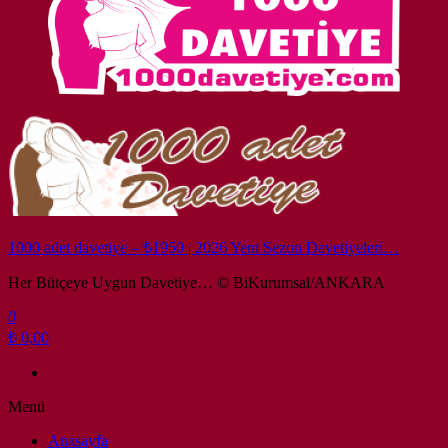
1000 adet davetiye – ₺1950 | 2026 Yeni Sezon Davetiyeleri…
Her Bütçeye Uygun Davetiye… © BiKurumsal/ANKARA
0
₺ 0,00
Menü
Anasayfa