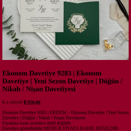
Ekonom Davetiye 9283 | Ekonom
Davetiye | Yeni Sezon Davetiye | Düğün /
Nikah / Nişan Davetiyesi
Orijinal
Şu
₺
1.100,00
₺
950,00
fiyat:
andaki
fiyat:
Ekonom Davetiye 9283 | ERDEM – Ekonom Davetiye | Yeni Sezon
₺ 1.100,00.
Davetiye | Düğün / Nikah / Nişan Davetiyesi
₺ 950,00.
Fiyatlara baskı ücretleri dahil değildir.
Davetiye görselindeki MÜHÜR FİYATA DAHİL DEĞİLDİR.