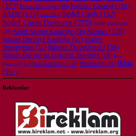
(163)
Popular Kataloğu
(81)
Polen Davetiye
(48)
SADE
(123)
Sedef Cards
(152)
Sedef 3726
(2)
Sedef Cards Davetiye
(275)
Sedef Kataloğu
Sünnet
(159)
Sedef Sünnet Kataloğu
(58)
(28)
Sünnet Davetiye Kataloğu
(57)
Sünnet
Sünnet Davetiyesi
(156)
Davetiyeleri
(57)
Sünnet Davetiyesi Etiketler: Davetiye
(58)
Tören
İklim
Wedding
(91)
Uygun davetiye
(50)
Davetiyesi
(2)
(167)
Reklamlar