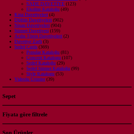
123
ürün
SADE DAVETİYE
123
49
ürün
Ekoline Kataloğu
49
4
ürün
Kına Davetiyeleri
4
ürün
902
Düğün Davetiyeleri
902
904
ürün
Nişan Davetiyeleri
904
159
ürün
Sünnet Davetiyesi
159
ürün
2
Açılış Tören Davetiyeleri
2
3
ürün
Davetiye Zarfı
3
ürün
369
Sedef Cards
369
ürün
81
Popular Kataloğu
81
ürün
107
Concept Katalogu
107
29
ürün
Sedef Kataloğu
29
ürün
99
Sedef Sünnet Kataloğu
99
53
ürün
Style Katalogu
53
39
ürün
Videolu Ürünler
39
ürün
Sepet
Fiyata göre filtrele
Son Ürünler