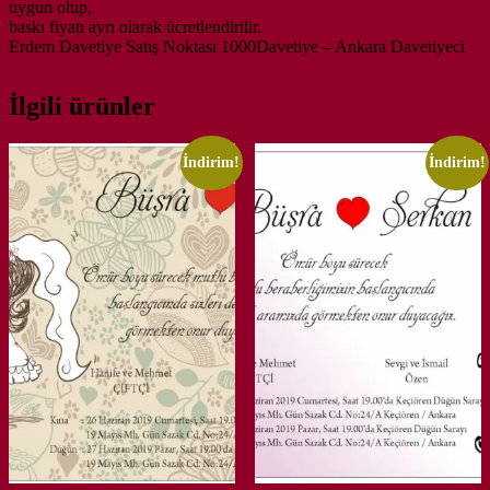
uygun olup,
baskı fiyatı ayrı olarak ücretlendirilir.
Erdem Davetiye Satış Noktası 1000Davetiye – Ankara Davetiyeci
İlgili ürünler
İndirim!
İndirim!