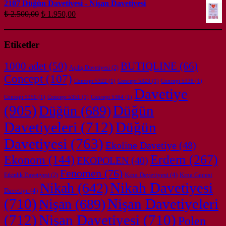
2107 Düğün Davetiyesi - Nişan Davetiyesi
fiyat:
₺ 700,00.
Orijinal
Şu
₺
2.500,00
₺
1.950,00
₺ 585,00.
fiyat:
andaki
fiyat:
₺ 2.500,00.
₺ 1.950,00.
Etiketler
BUTIQLINE
(66)
1000 adet
(50)
Açılış Davetiyesi
(2)
Concept
(107)
Concept 5322
(1)
Concept 5323
(1)
Concept 5338
(1)
Davetiye
Concept 5350
(1)
Concept 5351
(1)
Concept 5364
(1)
(905)
Düğün
(689)
Düğün
Düğün
Davetiyeleri
(712)
Davetiyesi
(763)
Ekoline Davetiye
(48)
Erdem
(267)
Ekonom
(144)
EKOPOLEN
(40)
Fenomen
(76)
Kına Davetiyesi
(4)
Kına Gecesi
Etkinlik Davetiyesi
(2)
Nikah
(642)
Nikah Davetiyesi
Davetiye
(4)
(710)
Nişan
(689)
Nişan Davetiyeleri
(712)
Nişan Davetiyesi
(710)
Polen