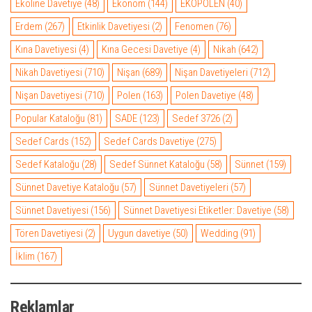
Ekoline Davetiye
(48)
Ekonom
(144)
EKOPOLEN
(40)
Erdem
(267)
Etkinlik Davetiyesi
(2)
Fenomen
(76)
Kına Davetiyesi
(4)
Kına Gecesi Davetiye
(4)
Nikah
(642)
Nikah Davetiyesi
(710)
Nişan
(689)
Nişan Davetiyeleri
(712)
Nişan Davetiyesi
(710)
Polen
(163)
Polen Davetiye
(48)
Popular Kataloğu
(81)
SADE
(123)
Sedef 3726
(2)
Sedef Cards
(152)
Sedef Cards Davetiye
(275)
Sedef Kataloğu
(28)
Sedef Sünnet Kataloğu
(58)
Sünnet
(159)
Sünnet Davetiye Kataloğu
(57)
Sünnet Davetiyeleri
(57)
Sünnet Davetiyesi
(156)
Sünnet Davetiyesi Etiketler: Davetiye
(58)
Tören Davetiyesi
(2)
Uygun davetiye
(50)
Wedding
(91)
İklim
(167)
Reklamlar