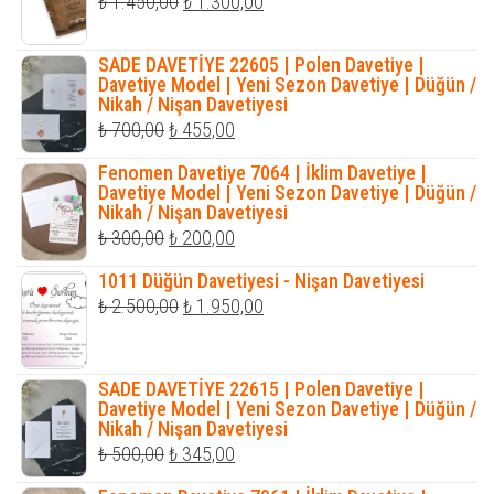
Orijinal
Şu
₺
1.450,00
₺
1.300,00
fiyat:
andaki
₺ 1.450,00.
fiyat:
SADE DAVETİYE 22605 | Polen Davetiye |
Davetiye Model | Yeni Sezon Davetiye | Düğün /
₺ 1.300,00.
Nikah / Nişan Davetiyesi
Orijinal
Şu
₺
700,00
₺
455,00
fiyat:
andaki
Fenomen Davetiye 7064 | İklim Davetiye |
₺ 700,00.
fiyat:
Davetiye Model | Yeni Sezon Davetiye | Düğün /
Nikah / Nişan Davetiyesi
₺ 455,00.
Orijinal
Şu
₺
300,00
₺
200,00
fiyat:
andaki
1011 Düğün Davetiyesi - Nişan Davetiyesi
₺ 300,00.
fiyat:
Orijinal
Şu
₺
2.500,00
₺
1.950,00
₺ 200,00.
fiyat:
andaki
₺ 2.500,00.
fiyat:
SADE DAVETİYE 22615 | Polen Davetiye |
₺ 1.950,00.
Davetiye Model | Yeni Sezon Davetiye | Düğün /
Nikah / Nişan Davetiyesi
Orijinal
Şu
₺
500,00
₺
345,00
fiyat:
andaki