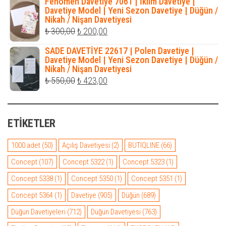
Fenomen Davetiye 7061 | İklim Davetiye |
₺ 500,00.
fiyat:
Davetiye Model | Yeni Sezon Davetiye | Düğün /
Nikah / Nişan Davetiyesi
₺ 345,00.
Orijinal
Şu
₺
300,00
₺
200,00
fiyat:
andaki
SADE DAVETİYE 22617 | Polen Davetiye |
₺ 300,00.
fiyat:
Davetiye Model | Yeni Sezon Davetiye | Düğün /
Nikah / Nişan Davetiyesi
₺ 200,00.
Orijinal
Şu
₺
550,00
₺
423,00
fiyat:
andaki
₺ 550,00.
fiyat:
ETIKETLER
₺ 423,00.
1000 adet
(50)
Açılış Davetiyesi
(2)
BUTIQLINE
(66)
Concept
(107)
Concept 5322
(1)
Concept 5323
(1)
Concept 5338
(1)
Concept 5350
(1)
Concept 5351
(1)
Concept 5364
(1)
Davetiye
(905)
Düğün
(689)
Düğün Davetiyeleri
(712)
Düğün Davetiyesi
(763)