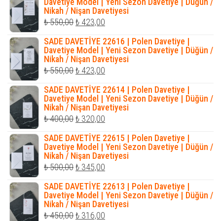
₺ 550,00.
fiyat:
Davetiye Model | Yeni Sezon Davetiye | Düğün /
Nikah / Nişan Davetiyesi
₺ 423,00.
Orijinal
Şu
₺
550,00
₺
423,00
fiyat:
andaki
SADE DAVETİYE 22616 | Polen Davetiye |
₺ 550,00.
fiyat:
Davetiye Model | Yeni Sezon Davetiye | Düğün /
Nikah / Nişan Davetiyesi
₺ 423,00.
Orijinal
Şu
₺
550,00
₺
423,00
fiyat:
andaki
SADE DAVETİYE 22614 | Polen Davetiye |
₺ 550,00.
fiyat:
Davetiye Model | Yeni Sezon Davetiye | Düğün /
Nikah / Nişan Davetiyesi
₺ 423,00.
Orijinal
Şu
₺
400,00
₺
320,00
fiyat:
andaki
SADE DAVETİYE 22615 | Polen Davetiye |
₺ 400,00.
fiyat:
Davetiye Model | Yeni Sezon Davetiye | Düğün /
Nikah / Nişan Davetiyesi
₺ 320,00.
Orijinal
Şu
₺
500,00
₺
345,00
fiyat:
andaki
SADE DAVETİYE 22613 | Polen Davetiye |
₺ 500,00.
fiyat:
Davetiye Model | Yeni Sezon Davetiye | Düğün /
Nikah / Nişan Davetiyesi
₺ 345,00.
Orijinal
Şu
₺
450,00
₺
316,00