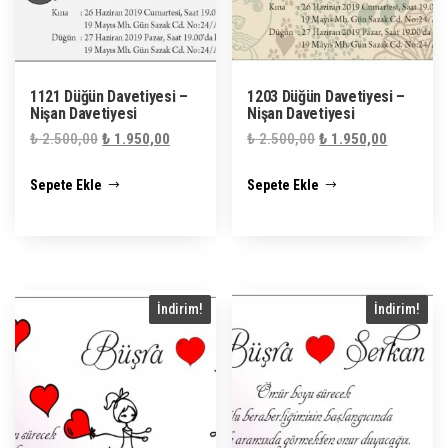
1121 Düğün Davetiyesi –
1203 Düğün Davetiyesi –
Nişan Davetiyesi
Nişan Davetiyesi
Orijinal
Şu
Orijinal
Şu
₺
2.500,00
₺
1.950,00
₺
2.500,00
₺
1.950,00
fiyat:
andaki
fiyat:
andaki
Sepete Ekle
Sepete Ekle
₺ 2.500,00.
fiyat:
₺ 2.500,00.
fiyat:
₺ 1.950,00.
₺ 1.950,0
İndirim!
İndirim!