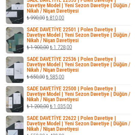
₺ 990,00.
fiyat:
Davetiye Model | Yeni Sezon Davetiye | Düğün /
Nikah / Nişan Davetiyesi
₺ 810,00.
Orijinal
Şu
₺
990,00
₺
810,00
fiyat:
andaki
SADE DAVETİYE 22501 | Polen Davetiye |
₺ 990,00.
fiyat:
Davetiye Model | Yeni Sezon Davetiye | Düğün /
Nikah / Nişan Davetiyesi
₺ 810,00.
Orijinal
Şu
₺
1.900,00
₺
1.728,00
fiyat:
andaki
SADE DAVETİYE 22536 | Polen Davetiye |
₺ 1.900,00.
fiyat:
Davetiye Model | Yeni Sezon Davetiye | Düğün /
Nikah / Nişan Davetiyesi
₺ 1.728,00.
Orijinal
Şu
₺
650,00
₺
585,00
fiyat:
andaki
SADE DAVETİYE 22500 | Polen Davetiye |
₺ 650,00.
fiyat:
Davetiye Model | Yeni Sezon Davetiye | Düğün /
Nikah / Nişan Davetiyesi
₺ 585,00.
Orijinal
Şu
₺
1.200,00
₺
1.035,00
fiyat:
andaki
SADE DAVETİYE 22622 | Polen Davetiye |
₺ 1.200,00.
fiyat:
Davetiye Model | Yeni Sezon Davetiye | Düğün /
Nikah / Nişan Davetiyesi
₺ 1.035,00.