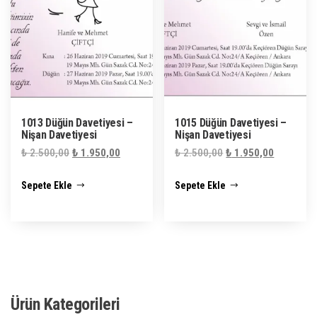
1013 Düğün Davetiyesi –
1015 Düğün Davetiyesi –
Nişan Davetiyesi
Nişan Davetiyesi
Orijinal
Şu
Orijinal
Şu
₺
2.500,00
₺
1.950,00
₺
2.500,00
₺
1.950,00
fiyat:
andaki
fiyat:
andaki
Sepete Ekle
Sepete Ekle
₺ 2.500,00.
fiyat:
₺ 2.500,00.
fiyat:
₺ 1.950,00.
₺ 1.950,0
Ürün Kategorileri