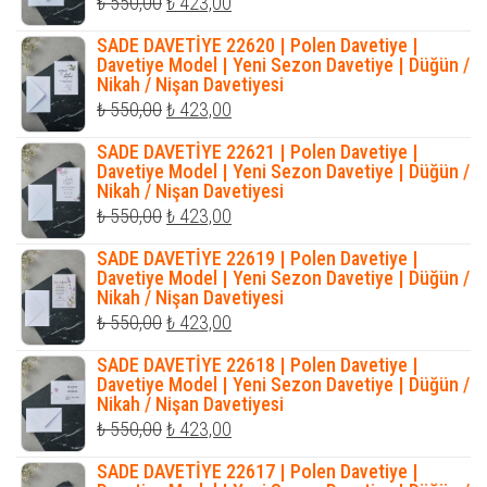
Orijinal
Şu
₺
550,00
₺
423,00
fiyat:
andaki
SADE DAVETİYE 22620 | Polen Davetiye |
₺ 550,00.
fiyat:
Davetiye Model | Yeni Sezon Davetiye | Düğün /
Nikah / Nişan Davetiyesi
₺ 423,00.
Orijinal
Şu
₺
550,00
₺
423,00
fiyat:
andaki
SADE DAVETİYE 22621 | Polen Davetiye |
₺ 550,00.
fiyat:
Davetiye Model | Yeni Sezon Davetiye | Düğün /
Nikah / Nişan Davetiyesi
₺ 423,00.
Orijinal
Şu
₺
550,00
₺
423,00
fiyat:
andaki
SADE DAVETİYE 22619 | Polen Davetiye |
₺ 550,00.
fiyat:
Davetiye Model | Yeni Sezon Davetiye | Düğün /
Nikah / Nişan Davetiyesi
₺ 423,00.
Orijinal
Şu
₺
550,00
₺
423,00
fiyat:
andaki
SADE DAVETİYE 22618 | Polen Davetiye |
₺ 550,00.
fiyat:
Davetiye Model | Yeni Sezon Davetiye | Düğün /
Nikah / Nişan Davetiyesi
₺ 423,00.
Orijinal
Şu
₺
550,00
₺
423,00
fiyat:
andaki
SADE DAVETİYE 22617 | Polen Davetiye |