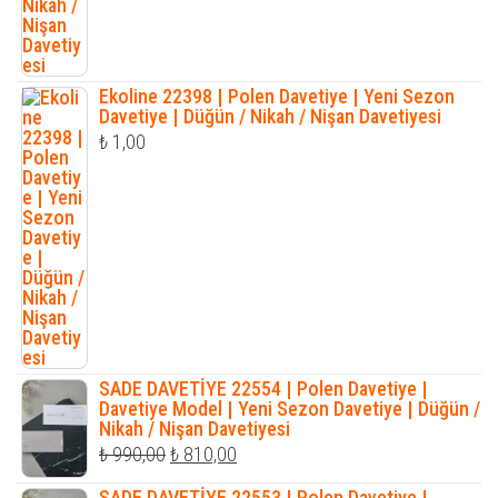
Ekoline 22398 | Polen Davetiye | Yeni Sezon
Davetiye | Düğün / Nikah / Nişan Davetiyesi
₺
1,00
SADE DAVETİYE 22554 | Polen Davetiye |
Davetiye Model | Yeni Sezon Davetiye | Düğün /
Nikah / Nişan Davetiyesi
Orijinal
Şu
₺
990,00
₺
810,00
fiyat:
andaki
SADE DAVETİYE 22553 | Polen Davetiye |