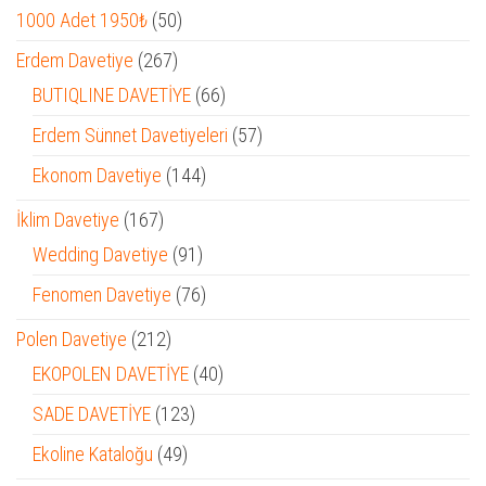
50
1000 Adet 1950₺
50
ürün
267
Erdem Davetiye
267
ürün
66
BUTIQLINE DAVETİYE
66
ürün
57
Erdem Sünnet Davetiyeleri
57
ürün
144
Ekonom Davetiye
144
ürün
167
İklim Davetiye
167
ürün
91
Wedding Davetiye
91
ürün
76
Fenomen Davetiye
76
ürün
212
Polen Davetiye
212
ürün
40
EKOPOLEN DAVETİYE
40
ürün
123
SADE DAVETİYE
123
ürün
49
Ekoline Kataloğu
49
ürün