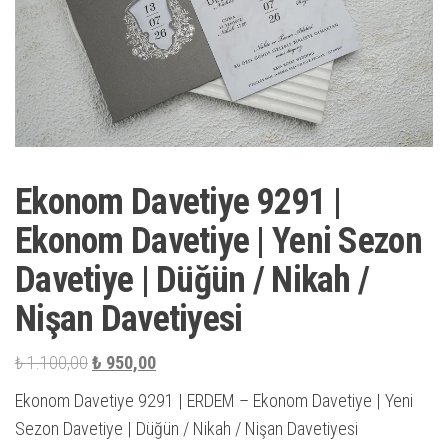
Ekonom Davetiye 9291 |
Ekonom Davetiye | Yeni Sezon
Davetiye | Düğün / Nikah /
Nişan Davetiyesi
Orijinal
Şu
₺
1.100,00
₺
950,00
fiyat:
andaki
Ekonom Davetiye 9291 | ERDEM – Ekonom Davetiye | Yeni
₺ 1.100,00.
fiyat:
Sezon Davetiye | Düğün / Nikah / Nişan Davetiyesi
₺ 950,00.