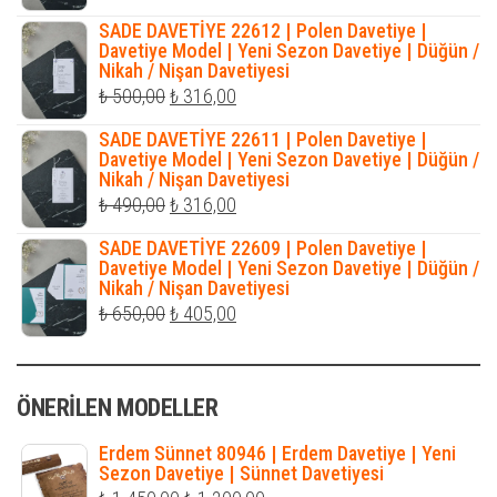
fiyat:
andaki
SADE DAVETİYE 22612 | Polen Davetiye |
₺ 450,00.
fiyat:
Davetiye Model | Yeni Sezon Davetiye | Düğün /
Nikah / Nişan Davetiyesi
₺ 316,00.
Orijinal
Şu
₺
500,00
₺
316,00
fiyat:
andaki
SADE DAVETİYE 22611 | Polen Davetiye |
₺ 500,00.
fiyat:
Davetiye Model | Yeni Sezon Davetiye | Düğün /
Nikah / Nişan Davetiyesi
₺ 316,00.
Orijinal
Şu
₺
490,00
₺
316,00
fiyat:
andaki
SADE DAVETİYE 22609 | Polen Davetiye |
₺ 490,00.
fiyat:
Davetiye Model | Yeni Sezon Davetiye | Düğün /
Nikah / Nişan Davetiyesi
₺ 316,00.
Orijinal
Şu
₺
650,00
₺
405,00
fiyat:
andaki
₺ 650,00.
fiyat:
ÖNERILEN MODELLER
₺ 405,00.
Erdem Sünnet 80946 | Erdem Davetiye | Yeni
Sezon Davetiye | Sünnet Davetiyesi