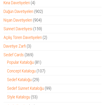
4
Kına Davetiyeleri
4
ürün
902
Düğün Davetiyeleri
902
ürün
904
Nişan Davetiyeleri
904
ürün
159
Sünnet Davetiyesi
159
ürün
2
Açılış Tören Davetiyeleri
2
ürün
3
Davetiye Zarfı
3
ürün
369
Sedef Cards
369
ürün
81
Popular Kataloğu
81
ürün
107
Concept Katalogu
107
ürün
29
Sedef Kataloğu
29
ürün
99
Sedef Sünnet Kataloğu
99
ürün
53
Style Katalogu
53
ürün