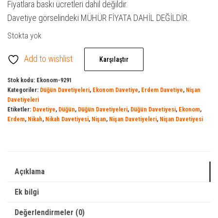
Fiyatlara baskı ücretleri dahil değildir.
Davetiye görselindeki MÜHÜR FİYATA DAHİL DEĞİLDİR.
Stokta yok
Add to wishlist
Karşılaştır
Stok kodu:
Ekonom-9291
Kategoriler:
Düğün Davetiyeleri
,
Ekonom Davetiye
,
Erdem Davetiye
,
Nişan
Davetiyeleri
Etiketler:
Davetiye
,
Düğün
,
Düğün Davetiyeleri
,
Düğün Davetiyesi
,
Ekonom
,
Erdem
,
Nikah
,
Nikah Davetiyesi
,
Nişan
,
Nişan Davetiyeleri
,
Nişan Davetiyesi
Açıklama
Ek bilgi
Değerlendirmeler (0)