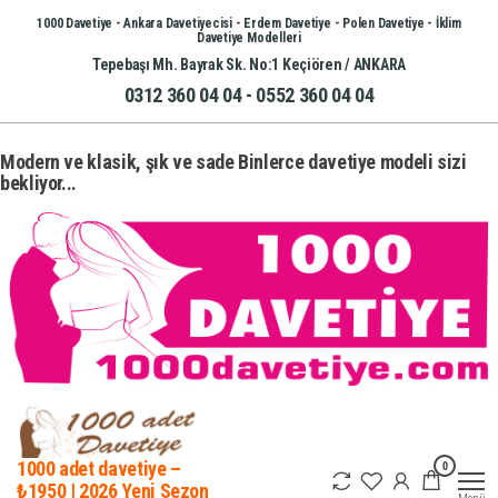
İçeriğe
1000 Davetiye - Ankara Davetiyecisi - Erdem Davetiye - Polen Davetiye - İklim
Davetiye Modelleri
atla
Tepebaşı Mh. Bayrak Sk. No:1 Keçiören / ANKARA
0312 360 04 04 - 0552 360 04 04
Modern ve klasik, şık ve sade Binlerce davetiye modeli sizi
bekliyor...
0
1000 adet davetiye –
₺1950 | 2026 Yeni Sezon