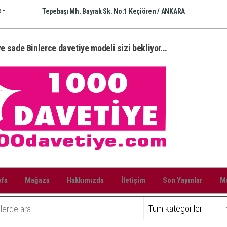
 -
Tepebaşı Mh. Bayrak Sk. No:1 Keçiören / ANKARA
e sade Binlerce davetiye modeli sizi bekliyor...
yfa
Mağaza
Hakkımızda
İletişim
Son Yayınlar
Ma