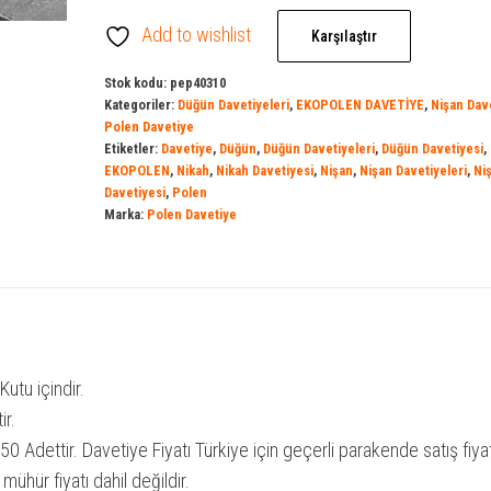
|
Add to wishlist
Polen
Karşılaştır
Davetiye
Stok kodu:
pep40310
|
Kategoriler:
Düğün Davetiyeleri
,
EKOPOLEN DAVETİYE
,
Nişan Dave
Davetiye
Polen Davetiye
Etiketler:
Davetiye
,
Düğün
,
Düğün Davetiyeleri
,
Düğün Davetiyesi
,
Model
EKOPOLEN
,
Nikah
,
Nikah Davetiyesi
,
Nişan
,
Nişan Davetiyeleri
,
Ni
|
Davetiyesi
,
Polen
Marka:
Polen Davetiye
Yeni
Sezon
Davetiye
|
Düğün
/
Kutu içindir.
Nikah
ir.
/
0 Adettir. Davetiye Fiyatı Türkiye için geçerli parakende satış fiyat
Nişan
mühür fiyatı dahil değildir.