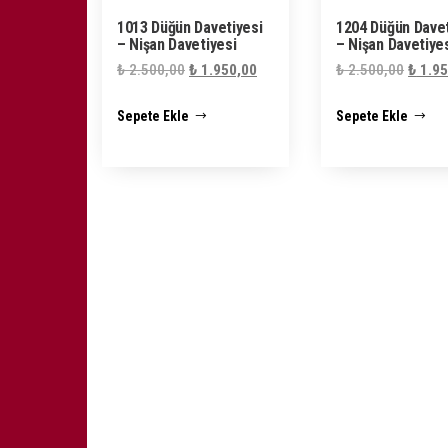
1013 Düğün Davetiyesi
1204 Düğün Davet
– Nişan Davetiyesi
– Nişan Davetiye
Orijinal
Şu
Orijin
₺
2.500,00
₺
1.950,00
₺
2.500,00
₺
1.95
fiyat:
andaki
fiyat:
Sepete Ekle
Sepete Ekle
₺ 2.500,00.
fiyat:
₺ 2.50
₺ 1.950,00.