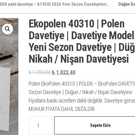
000 adet davetiye – ₺1950| 2026 Yeni Sezon Davetiyeleri…
Düğün Da
Ekopolen 40310 | Polen
Davetiye | Davetiye Model 
Yeni Sezon Davetiye | Düğ
Nikah / Nişan Davetiyesi
Orijinal
Şu
₺
1.250,00
₺
1.022,40
fiyat:
andaki
Polen EkoPolen 40310 | POLEN – EkoPolen DAVETİY
₺ 1.250,00.
fiyat:
Sezon Davetiye | Düğün / Nikah / Nişan Davetiyesi
₺ 1.022,40.
Fiyatlara baskı ücretleri dahil değildir. Davetiye görs
MÜHÜR FİYATA DAHİL DEĞİLDİR.
Ekopolen
Sepete Ekle
40310