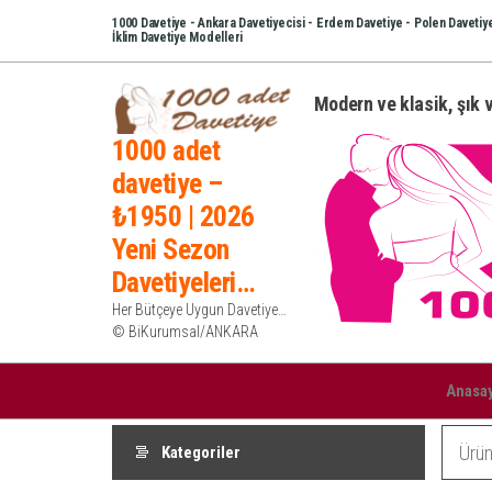
İçeriğe
1000 Davetiye - Ankara Davetiyecisi - Erdem Davetiye - Polen Davetiye
İklim Davetiye Modelleri
atla
Modern ve klasik, şık v
1000 adet
davetiye –
₺1950 | 2026
Yeni Sezon
Davetiyeleri…
Her Bütçeye Uygun Davetiye…
© BiKurumsal/ANKARA
Anasa
Kategoriler