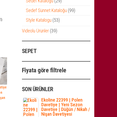
29
Sedef Kataloğu
29
ürün
99
Sedef Sünnet Kataloğu
99
ürün
tı
53
Style Katalogu
53
ürün
39
Videolu Ürünler
39
ürün
SEPET
Fiyata göre filtrele
etiye
SON ÜRÜNLER
on
işan
Ekoline 22399 | Polen
Davetiye | Yeni Sezon
Davetiye | Düğün / Nikah /
Nişan Davetiyesi