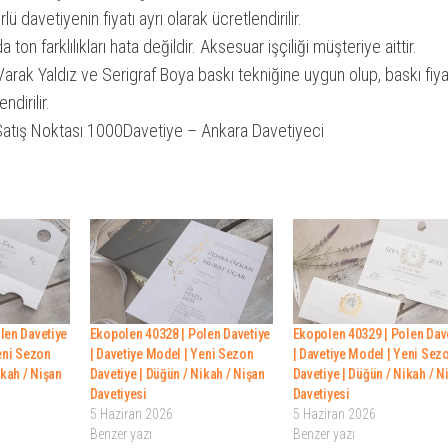
Davetiyesi
ü davetiyenin fiyatı ayrı olarak ücretlendirilir.
adet
on farklılıkları hata değildir. Aksesuar işçiliği müşteriye aittir.
arak Yaldız ve Serigraf Boya baskı tekniğine uygun olup, baskı fiya
ndirilir.
Satış Noktası 1000Davetiye – Ankara Davetiyeci
len Davetiye
Ekopolen 40328 | Polen Davetiye
Ekopolen 40329 | Polen Dav
eni Sezon
| Davetiye Model | Yeni Sezon
| Davetiye Model | Yeni Sez
ikah / Nişan
Davetiye | Düğün / Nikah / Nişan
Davetiye | Düğün / Nikah / N
Davetiyesi
Davetiyesi
5 Haziran 2026
5 Haziran 2026
Benzer yazı
Benzer yazı