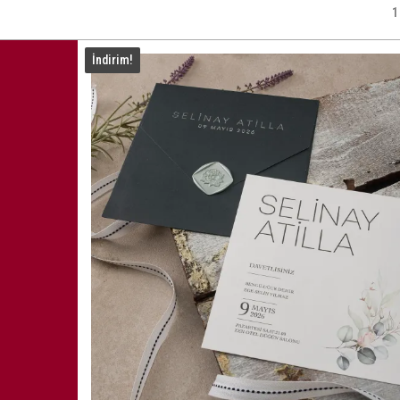
1
İndirim!