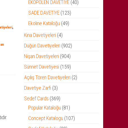
ürün
40
EKOPOLEN DAVETİYE
40
ürün
123
SADE DAVETİYE
123
ürün
49
Ekoline Kataloğu
49
tiyeleri
,
ürün
4
Kına Davetiyeleri
4
ürün
şan
902
Düğün Davetiyeleri
902
ürün
904
Nişan Davetiyeleri
904
ürün
159
Sünnet Davetiyesi
159
ürün
2
Açılış Tören Davetiyeleri
2
ürün
3
Davetiye Zarfı
3
ürün
369
Sedef Cards
369
ürün
81
Popular Kataloğu
81
ürün
ıdır.
107
Concept Katalogu
107
ürün