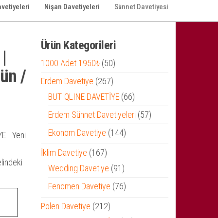
vetiyeleri
Nişan Davetiyeleri
Sünnet Davetiyesi
Ürün Kategorileri
|
50
1000 Adet 1950₺
50
ün /
ürün
267
Erdem Davetiye
267
ürün
66
BUTIQLINE DAVETİYE
66
ürün
57
Erdem Sünnet Davetiyeleri
57
ürün
144
Ekonom Davetiye
144
E | Yeni
ürün
167
İklim Davetiye
167
elindeki
ürün
91
Wedding Davetiye
91
ürün
76
Fenomen Davetiye
76
ürün
212
Polen Davetiye
212