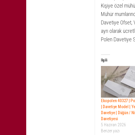
Kişiye özel mühürl
Mühür mumlarında t
Davetiye Ofset, V
ayrı olarak ücretle
Polen Davetiye 
İlgili
Ekopolen 40327 | Po
| Davetiye Model | Y
Davetiye | Düğün / N
Davetiyesi
5 Haziran 2026
Benzer yazı