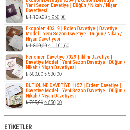
₺ 1.400,00.
fiyat:
Yeni Sezon Davetiye | Düğün / Nikah / Nişan
Davetiyesi
₺ 1.250,00.
Orijinal
Şu
₺
1.100,00
₺
950,00
fiyat:
andaki
Ekopolen 40319 | Polen Davetiye | Davetiye
₺ 1.100,00.
fiyat:
Model | Yeni Sezon Davetiye | Düğün / Nikah /
Nişan Davetiyesi
₺ 950,00.
Orijinal
Şu
₺
1.300,00
₺
1.101,60
fiyat:
andaki
Fenomen Davetiye 7029 | İklim Davetiye |
₺ 1.300,00.
fiyat:
Davetiye Model | Yeni Sezon Davetiye | Düğün /
Nikah / Nişan Davetiyesi
₺ 1.101,60.
Orijinal
Şu
₺
600,00
₺
500,00
fiyat:
andaki
BUTIQLINE DAVETİYE 1157 | Erdem Davetiye |
₺ 600,00.
fiyat:
Davetiye Model | Yeni Sezon Davetiye | Düğün /
Nikah / Nişan Davetiyesi
₺ 500,00.
Orijinal
Şu
₺
725,00
₺
650,00
fiyat:
andaki
₺ 725,00.
fiyat:
ETIKETLER
₺ 650,00.