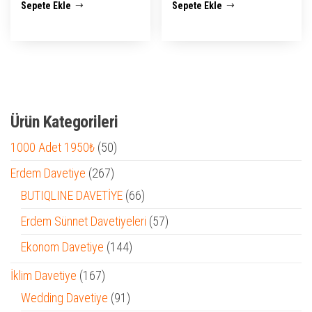
Sepete Ekle
Sepete Ekle
₺ 2.500,00.
fiyat:
₺ 2.500,00.
fiyat:
₺ 1.950,00.
₺ 1.950,0
Ürün Kategorileri
50
1000 Adet 1950₺
50
ürün
267
Erdem Davetiye
267
ürün
66
BUTIQLINE DAVETİYE
66
ürün
57
Erdem Sünnet Davetiyeleri
57
ürün
144
Ekonom Davetiye
144
ürün
167
İklim Davetiye
167
ürün
91
Wedding Davetiye
91