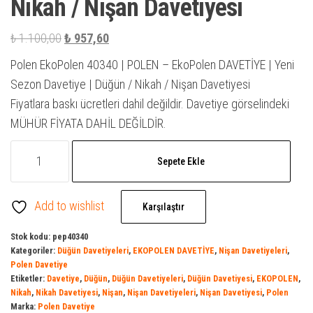
Nikah / Nişan Davetiyesi
Orijinal
Şu
₺
1.100,00
₺
957,60
fiyat:
andaki
Polen EkoPolen 40340 | POLEN – EkoPolen DAVETİYE | Yeni
₺ 1.100,00.
fiyat:
Sezon Davetiye | Düğün / Nikah / Nişan Davetiyesi
₺ 957,60.
Fiyatlara baskı ücretleri dahil değildir. Davetiye görselindeki
MÜHÜR FİYATA DAHİL DEĞİLDİR.
Ekopolen
Sepete Ekle
40340
|
Add to wishlist
Polen
Karşılaştır
Davetiye
Stok kodu:
pep40340
|
Kategoriler:
Düğün Davetiyeleri
,
EKOPOLEN DAVETİYE
,
Nişan Davetiyeleri
,
Davetiye
Polen Davetiye
Etiketler:
Davetiye
,
Düğün
,
Düğün Davetiyeleri
,
Düğün Davetiyesi
,
EKOPOLEN
,
Model
Nikah
,
Nikah Davetiyesi
,
Nişan
,
Nişan Davetiyeleri
,
Nişan Davetiyesi
,
Polen
|
Marka:
Polen Davetiye