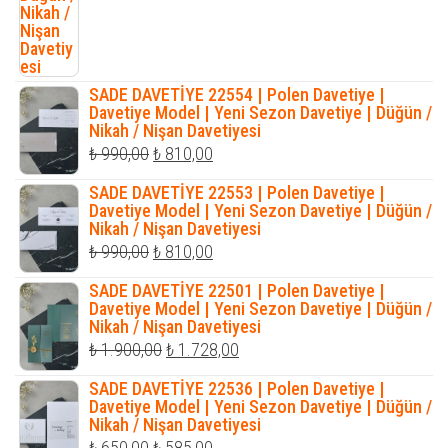
SADE DAVETİYE 22554 | Polen Davetiye |
Davetiye Model | Yeni Sezon Davetiye | Düğün /
Nikah / Nişan Davetiyesi
Orijinal
Şu
₺
990,00
₺
810,00
fiyat:
andaki
SADE DAVETİYE 22553 | Polen Davetiye |
₺ 990,00.
fiyat:
Davetiye Model | Yeni Sezon Davetiye | Düğün /
Nikah / Nişan Davetiyesi
₺ 810,00.
Orijinal
Şu
₺
990,00
₺
810,00
fiyat:
andaki
SADE DAVETİYE 22501 | Polen Davetiye |
₺ 990,00.
fiyat:
Davetiye Model | Yeni Sezon Davetiye | Düğün /
Nikah / Nişan Davetiyesi
₺ 810,00.
Orijinal
Şu
₺
1.900,00
₺
1.728,00
fiyat:
andaki
SADE DAVETİYE 22536 | Polen Davetiye |
₺ 1.900,00.
fiyat:
Davetiye Model | Yeni Sezon Davetiye | Düğün /
Nikah / Nişan Davetiyesi
₺ 1.728,00.
Orijinal
Şu
₺
650,00
₺
585,00