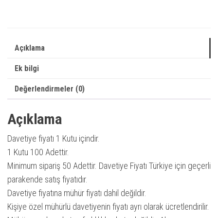
Yeni
Sezon
Davetiye
Açıklama
|
Düğün
Ek bilgi
/
Değerlendirmeler (0)
Nikah
/
Açıklama
Nişan
Davetiyesi
Davetiye fiyatı 1 Kutu içindir.
adet
1 Kutu 100 Adettir.
Minimum sipariş 50 Adettir. Davetiye Fiyatı Türkiye için geçerli
parakende satış fiyatıdır.
Davetiye fiyatına mühür fiyatı dahil değildir.
Kişiye özel mühürlü davetiyenin fiyatı ayrı olarak ücretlendirilir.