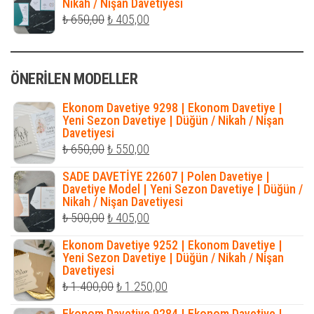
Nikah / Nişan Davetiyesi
₺ 316,00.
Orijinal
Şu
₺
650,00
₺
405,00
fiyat:
andaki
₺ 650,00.
fiyat:
ÖNERILEN MODELLER
₺ 405,00.
Ekonom Davetiye 9298 | Ekonom Davetiye |
Yeni Sezon Davetiye | Düğün / Nikah / Nişan
Davetiyesi
Orijinal
Şu
₺
650,00
₺
550,00
fiyat:
andaki
SADE DAVETİYE 22607 | Polen Davetiye |
₺ 650,00.
fiyat:
Davetiye Model | Yeni Sezon Davetiye | Düğün /
Nikah / Nişan Davetiyesi
₺ 550,00.
Orijinal
Şu
₺
500,00
₺
405,00
fiyat:
andaki
Ekonom Davetiye 9252 | Ekonom Davetiye |
₺ 500,00.
fiyat:
Yeni Sezon Davetiye | Düğün / Nikah / Nişan
Davetiyesi
₺ 405,00.
Orijinal
Şu
₺
1.400,00
₺
1.250,00
fiyat:
andaki
Ekonom Davetiye 9284 | Ekonom Davetiye |