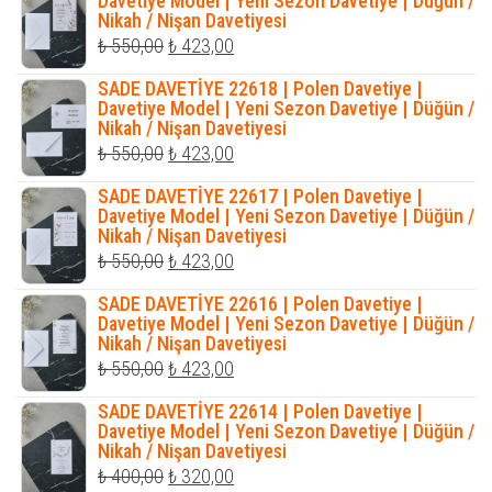
Davetiye Model | Yeni Sezon Davetiye | Düğün /
Nikah / Nişan Davetiyesi
₺ 423,00.
Orijinal
Şu
₺
550,00
₺
423,00
fiyat:
andaki
SADE DAVETİYE 22618 | Polen Davetiye |
₺ 550,00.
fiyat:
Davetiye Model | Yeni Sezon Davetiye | Düğün /
Nikah / Nişan Davetiyesi
₺ 423,00.
Orijinal
Şu
₺
550,00
₺
423,00
fiyat:
andaki
SADE DAVETİYE 22617 | Polen Davetiye |
₺ 550,00.
fiyat:
Davetiye Model | Yeni Sezon Davetiye | Düğün /
Nikah / Nişan Davetiyesi
₺ 423,00.
Orijinal
Şu
₺
550,00
₺
423,00
fiyat:
andaki
SADE DAVETİYE 22616 | Polen Davetiye |
₺ 550,00.
fiyat:
Davetiye Model | Yeni Sezon Davetiye | Düğün /
Nikah / Nişan Davetiyesi
₺ 423,00.
Orijinal
Şu
₺
550,00
₺
423,00
fiyat:
andaki
SADE DAVETİYE 22614 | Polen Davetiye |
₺ 550,00.
fiyat:
Davetiye Model | Yeni Sezon Davetiye | Düğün /
Nikah / Nişan Davetiyesi
₺ 423,00.
Orijinal
Şu
₺
400,00
₺
320,00