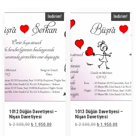
İndirim!
İndirim!
1012 Düğün Davetiyesi –
1013 Düğün Davetiyesi –
Nişan Davetiyesi
Nişan Davetiyesi
Orijinal
Şu
Orijinal
Şu
₺
2.500,00
₺
1.950,00
₺
2.500,00
₺
1.950,00
fiyat:
andaki
fiyat:
andaki