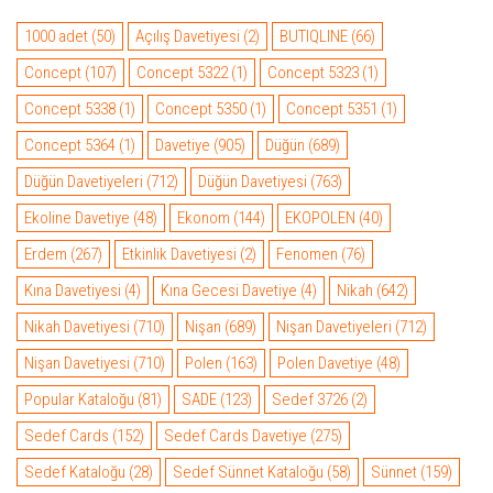
1000 adet
(50)
Açılış Davetiyesi
(2)
BUTIQLINE
(66)
Concept
(107)
Concept 5322
(1)
Concept 5323
(1)
Concept 5338
(1)
Concept 5350
(1)
Concept 5351
(1)
Concept 5364
(1)
Davetiye
(905)
Düğün
(689)
Düğün Davetiyeleri
(712)
Düğün Davetiyesi
(763)
Ekoline Davetiye
(48)
Ekonom
(144)
EKOPOLEN
(40)
Erdem
(267)
Etkinlik Davetiyesi
(2)
Fenomen
(76)
Kına Davetiyesi
(4)
Kına Gecesi Davetiye
(4)
Nikah
(642)
Nikah Davetiyesi
(710)
Nişan
(689)
Nişan Davetiyeleri
(712)
Nişan Davetiyesi
(710)
Polen
(163)
Polen Davetiye
(48)
Popular Kataloğu
(81)
SADE
(123)
Sedef 3726
(2)
Sedef Cards
(152)
Sedef Cards Davetiye
(275)
Sedef Kataloğu
(28)
Sedef Sünnet Kataloğu
(58)
Sünnet
(159)