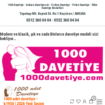
İçeriğe
1000 Davetiye - Ankara Davetiyecisi - Erdem Davetiye - Polen Davetiye - İklim
Davetiye Modelleri
atla
Tepebaşı Mh. Bayrak Sk. No:1 Keçiören / ANKARA
0312 360 04 04 - 0552 360 04 04
Modern ve klasik, şık ve sade Binlerce davetiye modeli sizi
bekliyor...
0
1000 adet davetiye –
₺1950 | 2026 Yeni Sezon