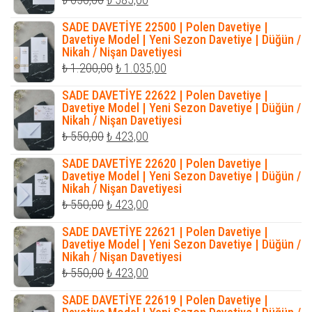
fiyat:
andaki
SADE DAVETİYE 22500 | Polen Davetiye |
₺ 650,00.
fiyat:
Davetiye Model | Yeni Sezon Davetiye | Düğün /
Nikah / Nişan Davetiyesi
₺ 585,00.
Orijinal
Şu
₺
1.200,00
₺
1.035,00
fiyat:
andaki
SADE DAVETİYE 22622 | Polen Davetiye |
₺ 1.200,00.
fiyat:
Davetiye Model | Yeni Sezon Davetiye | Düğün /
Nikah / Nişan Davetiyesi
₺ 1.035,00.
Orijinal
Şu
₺
550,00
₺
423,00
fiyat:
andaki
SADE DAVETİYE 22620 | Polen Davetiye |
₺ 550,00.
fiyat:
Davetiye Model | Yeni Sezon Davetiye | Düğün /
Nikah / Nişan Davetiyesi
₺ 423,00.
Orijinal
Şu
₺
550,00
₺
423,00
fiyat:
andaki
SADE DAVETİYE 22621 | Polen Davetiye |
₺ 550,00.
fiyat:
Davetiye Model | Yeni Sezon Davetiye | Düğün /
Nikah / Nişan Davetiyesi
₺ 423,00.
Orijinal
Şu
₺
550,00
₺
423,00
fiyat:
andaki
SADE DAVETİYE 22619 | Polen Davetiye |
₺ 550,00.
fiyat: