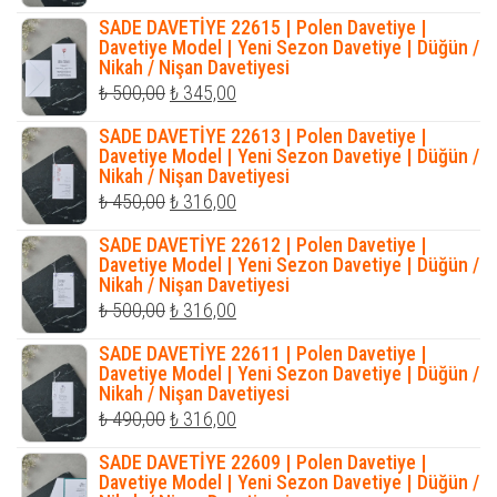
fiyat:
andaki
SADE DAVETİYE 22615 | Polen Davetiye |
₺ 400,00.
fiyat:
Davetiye Model | Yeni Sezon Davetiye | Düğün /
Nikah / Nişan Davetiyesi
₺ 320,00.
Orijinal
Şu
₺
500,00
₺
345,00
fiyat:
andaki
SADE DAVETİYE 22613 | Polen Davetiye |
₺ 500,00.
fiyat:
Davetiye Model | Yeni Sezon Davetiye | Düğün /
Nikah / Nişan Davetiyesi
₺ 345,00.
Orijinal
Şu
₺
450,00
₺
316,00
fiyat:
andaki
SADE DAVETİYE 22612 | Polen Davetiye |
₺ 450,00.
fiyat:
Davetiye Model | Yeni Sezon Davetiye | Düğün /
Nikah / Nişan Davetiyesi
₺ 316,00.
Orijinal
Şu
₺
500,00
₺
316,00
fiyat:
andaki
SADE DAVETİYE 22611 | Polen Davetiye |
₺ 500,00.
fiyat:
Davetiye Model | Yeni Sezon Davetiye | Düğün /
Nikah / Nişan Davetiyesi
₺ 316,00.
Orijinal
Şu
₺
490,00
₺
316,00
fiyat:
andaki
SADE DAVETİYE 22609 | Polen Davetiye |
₺ 490,00.
fiyat:
Davetiye Model | Yeni Sezon Davetiye | Düğün /