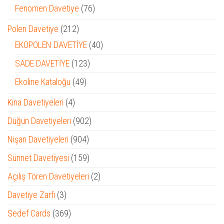
ürün
76
Fenomen Davetiye
76
ürün
212
Polen Davetiye
212
ürün
40
EKOPOLEN DAVETİYE
40
ürün
123
SADE DAVETİYE
123
ürün
49
Ekoline Kataloğu
49
ürün
4
Kına Davetiyeleri
4
ürün
902
Düğün Davetiyeleri
902
ürün
904
Nişan Davetiyeleri
904
ürün
159
Sünnet Davetiyesi
159
ürün
2
Açılış Tören Davetiyeleri
2
ürün
3
Davetiye Zarfı
3
ürün
369
Sedef Cards
369