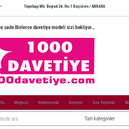
 -
Tepebaşı Mh. Bayrak Sk. No:1 Keçiören / ANKARA
e sade Binlerce davetiye modeli sizi bekliyor...
yfa
Mağaza
Hakkımızda
İletişim
Son Yayınlar
Ma