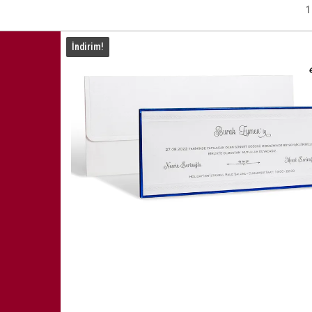
1
İndirim!