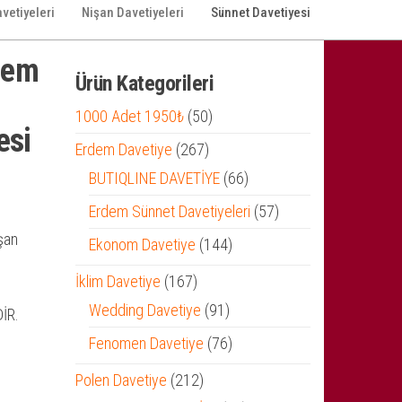
vetiyeleri
Nişan Davetiyeleri
Sünnet Davetiyesi
dem
Ürün Kategorileri
50
1000 Adet 1950₺
50
esi
ürün
267
Erdem Davetiye
267
ürün
66
BUTIQLINE DAVETİYE
66
ürün
57
Erdem Sünnet Davetiyeleri
57
ürün
şan
144
Ekonom Davetiye
144
ürün
167
İklim Davetiye
167
ürün
91
Wedding Davetiye
91
İR.
ürün
76
Fenomen Davetiye
76
ürün
212
Polen Davetiye
212