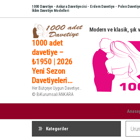
İçeriğe
1000 Davetiye - Ankara Davetiyecisi - Erdem Davetiye - Polen Davetiye
İklim Davetiye Modelleri
atla
Modern ve klasik, şık v
1000 adet
davetiye –
₺1950 | 2026
Yeni Sezon
Davetiyeleri…
Her Bütçeye Uygun Davetiye…
© BiKurumsal/ANKARA
Anasa
Kategoriler