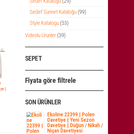
29
Sedef Kataloğu
29
ürün
99
Sedef Sünnet Kataloğu
99
ürün
53
Style Katalogu
53
ürün
39
Videolu Ürünler
39
ürün
SEPET
Fiyata göre filtrele
m
ye |
SON ÜRÜNLER
Ekoline 22399 | Polen
Davetiye | Yeni Sezon
Davetiye | Düğün / Nikah /
Nişan Davetiyesi