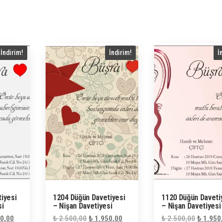
İndirim!
İndirim!
İ
iyesi
1204 Düğün Davetiyesi
1120 Düğün Daveti
si
– Nişan Davetiyesi
– Nişan Davetiyesi
al
Şu
Orijinal
Şu
Orijinal
0,00
₺
2.500,00
₺
1.950,00
₺
2.500,00
₺
1.950