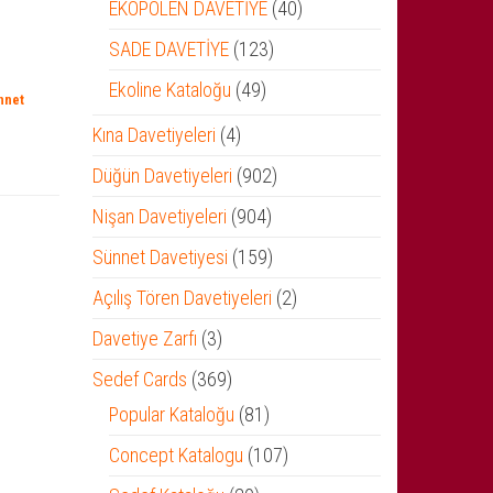
ürün
40
EKOPOLEN DAVETİYE
40
ürün
123
SADE DAVETİYE
123
ürün
49
Ekoline Kataloğu
49
nnet
ürün
4
Kına Davetiyeleri
4
ürün
902
Düğün Davetiyeleri
902
ürün
904
Nişan Davetiyeleri
904
ürün
159
Sünnet Davetiyesi
159
ürün
2
Açılış Tören Davetiyeleri
2
ürün
3
Davetiye Zarfı
3
ürün
369
Sedef Cards
369
ürün
81
Popular Kataloğu
81
ürün
107
Concept Katalogu
107
ürün