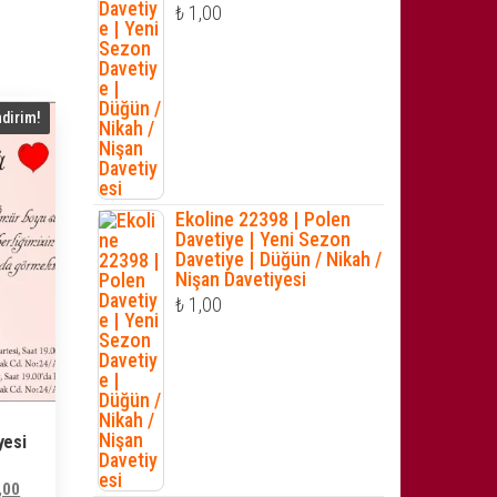
₺
1,00
ndirim!
Ekoline 22398 | Polen
Davetiye | Yeni Sezon
Davetiye | Düğün / Nikah /
Nişan Davetiyesi
₺
1,00
yesi
Şu
,00