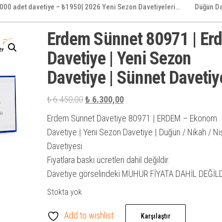
000 adet davetiye – ₺1950| 2026 Yeni Sezon Davetiyeleri…
Düğün Da
Erdem Sünnet 80971 | Er
Davetiye | Yeni Sezon
Davetiye | Sünnet Davetiy
Orijinal
Şu
₺
6.450,00
₺
6.300,00
fiyat:
andaki
Erdem Sünnet Davetiye 80971 | ERDEM – Ekonom
₺ 6.450,00.
fiyat:
Davetiye | Yeni Sezon Davetiye | Düğün / Nikah / Ni
₺ 6.300,00.
Davetiyesi
Fiyatlara baskı ücretleri dahil değildir.
Davetiye görselindeki MÜHÜR FİYATA DAHİL DEĞİLD
Stokta yok
Add to wishlist
Karşılaştır