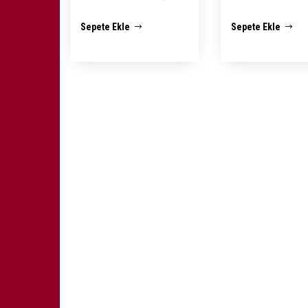
fiyat:
andaki
fiyat:
Sepete Ekle
Sepete Ekle
₺ 2.500,00.
fiyat:
₺ 2.50
₺ 1.950,00.