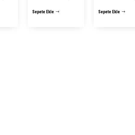
andaki
fiyat:
andaki
fiyat:
Sepete Ekle
Sepete Ekle
0,00.
fiyat:
₺ 2.500,00.
fiyat:
₺ 2.500
₺ 1.950,00.
₺ 1.950,00.