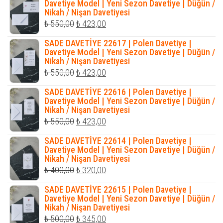
₺ 550,00.
fiyat:
Davetiye Model | Yeni Sezon Davetiye | Düğün /
Nikah / Nişan Davetiyesi
₺ 423,00.
Orijinal
Şu
₺
550,00
₺
423,00
fiyat:
andaki
SADE DAVETİYE 22617 | Polen Davetiye |
₺ 550,00.
fiyat:
Davetiye Model | Yeni Sezon Davetiye | Düğün /
Nikah / Nişan Davetiyesi
₺ 423,00.
Orijinal
Şu
₺
550,00
₺
423,00
fiyat:
andaki
SADE DAVETİYE 22616 | Polen Davetiye |
₺ 550,00.
fiyat:
Davetiye Model | Yeni Sezon Davetiye | Düğün /
Nikah / Nişan Davetiyesi
₺ 423,00.
Orijinal
Şu
₺
550,00
₺
423,00
fiyat:
andaki
SADE DAVETİYE 22614 | Polen Davetiye |
₺ 550,00.
fiyat:
Davetiye Model | Yeni Sezon Davetiye | Düğün /
Nikah / Nişan Davetiyesi
₺ 423,00.
Orijinal
Şu
₺
400,00
₺
320,00
fiyat:
andaki
SADE DAVETİYE 22615 | Polen Davetiye |
₺ 400,00.
fiyat:
Davetiye Model | Yeni Sezon Davetiye | Düğün /
Nikah / Nişan Davetiyesi
₺ 320,00.
Orijinal
Şu
₺
500,00
₺
345,00