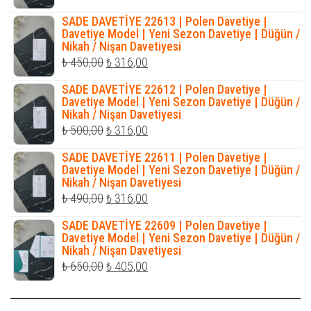
fiyat:
andaki
SADE DAVETİYE 22613 | Polen Davetiye |
₺ 500,00.
fiyat:
Davetiye Model | Yeni Sezon Davetiye | Düğün /
Nikah / Nişan Davetiyesi
₺ 345,00.
Orijinal
Şu
₺
450,00
₺
316,00
fiyat:
andaki
SADE DAVETİYE 22612 | Polen Davetiye |
₺ 450,00.
fiyat:
Davetiye Model | Yeni Sezon Davetiye | Düğün /
Nikah / Nişan Davetiyesi
₺ 316,00.
Orijinal
Şu
₺
500,00
₺
316,00
fiyat:
andaki
SADE DAVETİYE 22611 | Polen Davetiye |
₺ 500,00.
fiyat:
Davetiye Model | Yeni Sezon Davetiye | Düğün /
Nikah / Nişan Davetiyesi
₺ 316,00.
Orijinal
Şu
₺
490,00
₺
316,00
fiyat:
andaki
SADE DAVETİYE 22609 | Polen Davetiye |
₺ 490,00.
fiyat:
Davetiye Model | Yeni Sezon Davetiye | Düğün /
Nikah / Nişan Davetiyesi
₺ 316,00.
Orijinal
Şu
₺
650,00
₺
405,00
fiyat:
andaki
₺ 650,00.
fiyat: