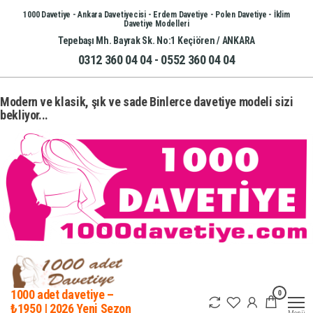
İçeriğe
1000 Davetiye - Ankara Davetiyecisi - Erdem Davetiye - Polen Davetiye - İklim
Davetiye Modelleri
atla
Tepebaşı Mh. Bayrak Sk. No:1 Keçiören / ANKARA
0312 360 04 04 - 0552 360 04 04
Modern ve klasik, şık ve sade Binlerce davetiye modeli sizi
bekliyor...
0
1000 adet davetiye –
₺1950 | 2026 Yeni Sezon