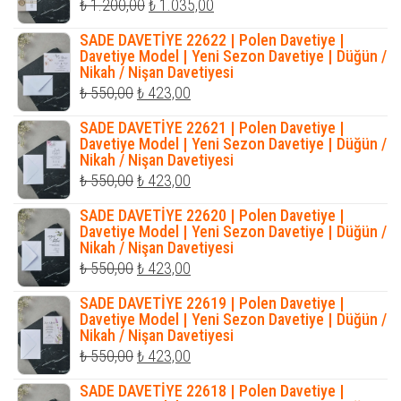
Orijinal
Şu
₺
1.200,00
₺
1.035,00
fiyat:
andaki
SADE DAVETİYE 22622 | Polen Davetiye |
₺ 1.200,00.
fiyat:
Davetiye Model | Yeni Sezon Davetiye | Düğün /
Nikah / Nişan Davetiyesi
₺ 1.035,00.
Orijinal
Şu
₺
550,00
₺
423,00
fiyat:
andaki
SADE DAVETİYE 22621 | Polen Davetiye |
₺ 550,00.
fiyat:
Davetiye Model | Yeni Sezon Davetiye | Düğün /
Nikah / Nişan Davetiyesi
₺ 423,00.
Orijinal
Şu
₺
550,00
₺
423,00
fiyat:
andaki
SADE DAVETİYE 22620 | Polen Davetiye |
₺ 550,00.
fiyat:
Davetiye Model | Yeni Sezon Davetiye | Düğün /
Nikah / Nişan Davetiyesi
₺ 423,00.
Orijinal
Şu
₺
550,00
₺
423,00
fiyat:
andaki
SADE DAVETİYE 22619 | Polen Davetiye |
₺ 550,00.
fiyat:
Davetiye Model | Yeni Sezon Davetiye | Düğün /
Nikah / Nişan Davetiyesi
₺ 423,00.
Orijinal
Şu
₺
550,00
₺
423,00
fiyat:
andaki
SADE DAVETİYE 22618 | Polen Davetiye |