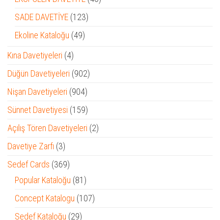
ürün
123
SADE DAVETİYE
123
ürün
49
Ekoline Kataloğu
49
ürün
4
Kına Davetiyeleri
4
ürün
902
Düğün Davetiyeleri
902
ürün
904
Nişan Davetiyeleri
904
ürün
159
Sünnet Davetiyesi
159
ürün
2
Açılış Tören Davetiyeleri
2
ürün
3
Davetiye Zarfı
3
ürün
369
Sedef Cards
369
ürün
81
Popular Kataloğu
81
ürün
107
Concept Katalogu
107
ürün
29
Sedef Kataloğu
29