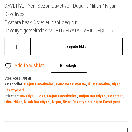
₺ 500,00.
fiyat:
DAVETİYE | Yeni Sezon Davetiye | Düğün / Nikah / Nişan
₺ 342,00.
Davetiyesi
Fiyatlara baskı ücretleri dahil değildir.
Davetiye görselindeki MÜHÜR FİYATA DAHİL DEĞİLDİR.
Fenomen
Sepete Ekle
Davetiye
7017
Add to wishlist
|
Karşılaştır
İklim
Stok kodu:
7017if
Davetiye
Kategoriler:
Düğün Davetiyeleri
,
Fenomen Davetiye
,
İklim Davetiye
,
Nişan
|
Davetiyeleri
Etiketler:
Davetiye
,
Düğün
,
Düğün Davetiyeleri
,
Düğün Davetiyesi
,
Fenomen
,
Davetiye
İklim
,
Nikah
,
Nikah Davetiyesi
,
Nişan
,
Nişan Davetiyeleri
,
Nişan Davetiyesi
Model
|
Yeni