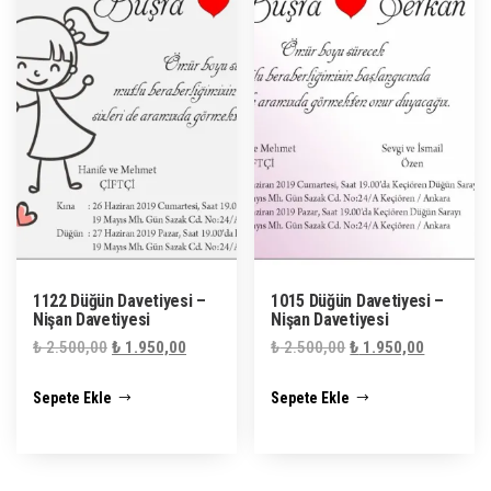
1122 Düğün Davetiyesi –
1015 Düğün Davetiyesi –
Nişan Davetiyesi
Nişan Davetiyesi
Orijinal
Şu
Orijinal
Şu
₺
2.500,00
₺
1.950,00
₺
2.500,00
₺
1.950,00
fiyat:
andaki
fiyat:
andaki
Sepete Ekle
Sepete Ekle
₺ 2.500,00.
fiyat:
₺ 2.500,00.
fiyat:
₺ 1.950,00.
₺ 1.950,0