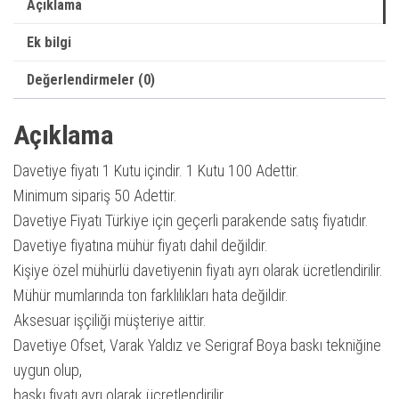
Sezon
Açıklama
Davetiye
Ek bilgi
|
Düğün
Değerlendirmeler (0)
/
Nikah
Açıklama
/
Davetiye fiyatı 1 Kutu içindir. 1 Kutu 100 Adettir.
Nişan
Minimum sipariş 50 Adettir.
Davetiyesi
Davetiye Fiyatı Türkiye için geçerli parakende satış fiyatıdır.
adet
Davetiye fiyatına mühür fiyatı dahil değildir.
Kişiye özel mühürlü davetiyenin fiyatı ayrı olarak ücretlendirilir.
Mühür mumlarında ton farklılıkları hata değildir.
Aksesuar işçiliği müşteriye aittir.
Davetiye Ofset, Varak Yaldız ve Serigraf Boya baskı tekniğine
uygun olup,
baskı fiyatı ayrı olarak ücretlendirilir.