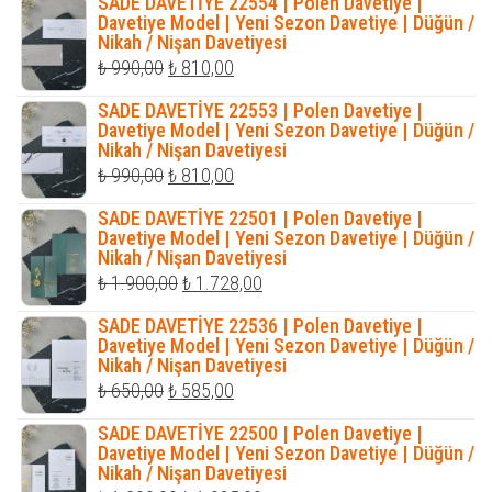
SADE DAVETİYE 22554 | Polen Davetiye |
Davetiye Model | Yeni Sezon Davetiye | Düğün /
Nikah / Nişan Davetiyesi
Orijinal
Şu
₺
990,00
₺
810,00
fiyat:
andaki
SADE DAVETİYE 22553 | Polen Davetiye |
₺ 990,00.
fiyat:
Davetiye Model | Yeni Sezon Davetiye | Düğün /
Nikah / Nişan Davetiyesi
₺ 810,00.
Orijinal
Şu
₺
990,00
₺
810,00
fiyat:
andaki
SADE DAVETİYE 22501 | Polen Davetiye |
₺ 990,00.
fiyat:
Davetiye Model | Yeni Sezon Davetiye | Düğün /
Nikah / Nişan Davetiyesi
₺ 810,00.
Orijinal
Şu
₺
1.900,00
₺
1.728,00
fiyat:
andaki
SADE DAVETİYE 22536 | Polen Davetiye |
₺ 1.900,00.
fiyat:
Davetiye Model | Yeni Sezon Davetiye | Düğün /
Nikah / Nişan Davetiyesi
₺ 1.728,00.
Orijinal
Şu
₺
650,00
₺
585,00
fiyat:
andaki
SADE DAVETİYE 22500 | Polen Davetiye |
₺ 650,00.
fiyat:
Davetiye Model | Yeni Sezon Davetiye | Düğün /
Nikah / Nişan Davetiyesi
₺ 585,00.