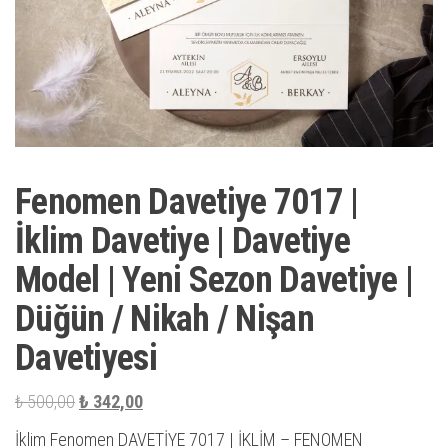
Fenomen Davetiye 7017 |
İklim Davetiye | Davetiye
Model | Yeni Sezon Davetiye |
Düğün / Nikah / Nişan
Davetiyesi
Orijinal
Şu
₺
500,00
₺
342,00
fiyat:
andaki
İklim Fenomen DAVETİYE 7017 | İKLİM – FENOMEN