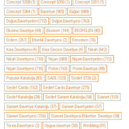
Concept 5338
(1)
Concept 5350
(1)
Concept 5351
(1)
Concept 5364
(1)
Davetiye
(905)
Düğün
(689)
Düğün Davetiyeleri
(712)
Düğün Davetiyesi
(763)
Ekoline Davetiye
(48)
Ekonom
(144)
EKOPOLEN
(40)
Erdem
(267)
Etkinlik Davetiyesi
(2)
Fenomen
(76)
Kına Davetiyesi
(4)
Kına Gecesi Davetiye
(4)
Nikah
(642)
Nikah Davetiyesi
(710)
Nişan
(689)
Nişan Davetiyeleri
(712)
Nişan Davetiyesi
(710)
Polen
(163)
Polen Davetiye
(48)
Popular Kataloğu
(81)
SADE
(123)
Sedef 3726
(2)
Sedef Cards
(152)
Sedef Cards Davetiye
(275)
Sedef Kataloğu
(28)
Sedef Sünnet Kataloğu
(58)
Sünnet
(159)
Sünnet Davetiye Kataloğu
(57)
Sünnet Davetiyeleri
(57)
Sünnet Davetiyesi
(156)
Sünnet Davetiyesi Etiketler: Davetiye
(58)
Tören Davetiyesi
(2)
Uygun davetiye
(50)
Wedding
(91)