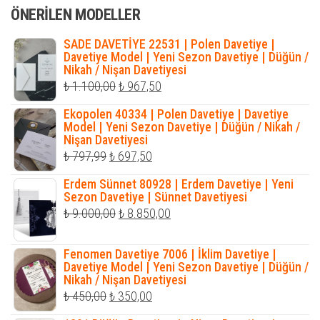
ÖNERILEN MODELLER
₺ 405,00.
SADE DAVETİYE 22531 | Polen Davetiye |
Davetiye Model | Yeni Sezon Davetiye | Düğün /
Nikah / Nişan Davetiyesi
Orijinal
Şu
₺
1.100,00
₺
967,50
fiyat:
andaki
Ekopolen 40334 | Polen Davetiye | Davetiye
₺ 1.100,00.
fiyat:
Model | Yeni Sezon Davetiye | Düğün / Nikah /
Nişan Davetiyesi
₺ 967,50.
Orijinal
Şu
₺
797,99
₺
697,50
fiyat:
andaki
Erdem Sünnet 80928 | Erdem Davetiye | Yeni
₺ 797,99.
fiyat:
Sezon Davetiye | Sünnet Davetiyesi
Orijinal
Şu
₺
9.000,00
₺
8.850,00
₺ 697,50.
fiyat:
andaki
₺ 9.000,00.
fiyat:
Fenomen Davetiye 7006 | İklim Davetiye |
Davetiye Model | Yeni Sezon Davetiye | Düğün /
₺ 8.850,00.
Nikah / Nişan Davetiyesi
Orijinal
Şu
₺
450,00
₺
350,00
fiyat:
andaki