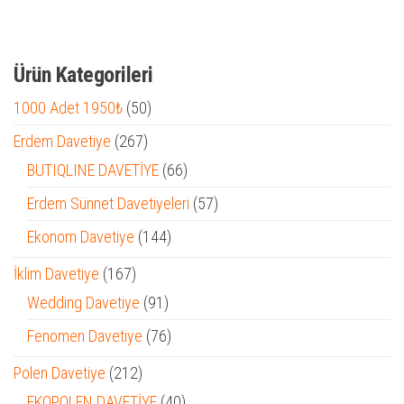
Ürün Kategorileri
50
1000 Adet 1950₺
50
ürün
267
Erdem Davetiye
267
ürün
66
BUTIQLINE DAVETİYE
66
ürün
57
Erdem Sünnet Davetiyeleri
57
ürün
144
Ekonom Davetiye
144
ürün
167
İklim Davetiye
167
ürün
91
Wedding Davetiye
91
ürün
76
Fenomen Davetiye
76
ürün
212
Polen Davetiye
212
ürün
40
EKOPOLEN DAVETİYE
40