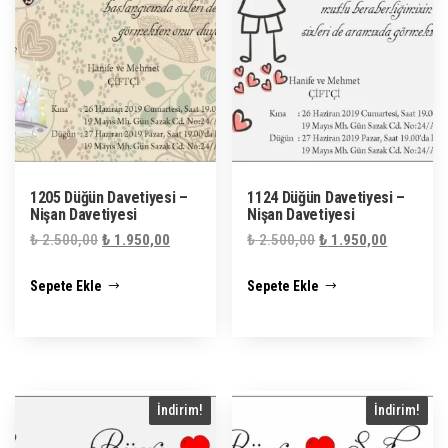
1205 Düğün Davetiyesi –
1124 Düğün Davetiyesi –
Nişan Davetiyesi
Nişan Davetiyesi
Orijinal
Şu
Orijinal
Şu
₺
2.500,00
₺
1.950,00
₺
2.500,00
₺
1.950,00
fiyat:
andaki
fiyat:
andaki
Sepete Ekle
Sepete Ekle
₺ 2.500,00.
fiyat:
₺ 2.500,00.
fiyat:
₺ 1.950,00.
₺ 1.950,0
İndirim!
İndirim!