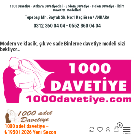
İçeriğe
1000 Davetiye - Ankara Davetiyecisi - Erdem Davetiye - Polen Davetiye - İklim
Davetiye Modelleri
atla
Tepebaşı Mh. Bayrak Sk. No:1 Keçiören / ANKARA
0312 360 04 04 - 0552 360 04 04
Modern ve klasik, şık ve sade Binlerce davetiye modeli sizi
bekliyor...
0
1000 adet davetiye –
₺1950 | 2026 Yeni Sezon