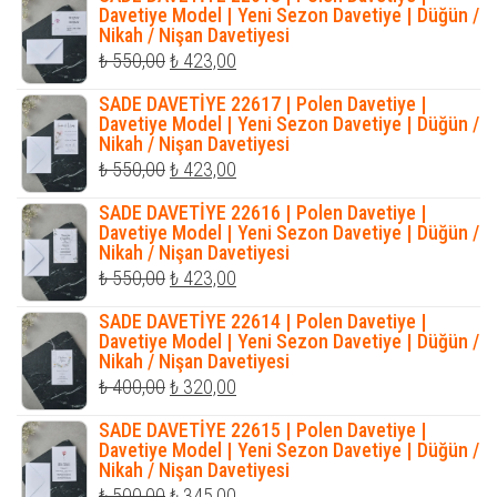
₺ 550,00.
fiyat:
Davetiye Model | Yeni Sezon Davetiye | Düğün /
Nikah / Nişan Davetiyesi
₺ 423,00.
Orijinal
Şu
₺
550,00
₺
423,00
fiyat:
andaki
SADE DAVETİYE 22617 | Polen Davetiye |
₺ 550,00.
fiyat:
Davetiye Model | Yeni Sezon Davetiye | Düğün /
Nikah / Nişan Davetiyesi
₺ 423,00.
Orijinal
Şu
₺
550,00
₺
423,00
fiyat:
andaki
SADE DAVETİYE 22616 | Polen Davetiye |
₺ 550,00.
fiyat:
Davetiye Model | Yeni Sezon Davetiye | Düğün /
Nikah / Nişan Davetiyesi
₺ 423,00.
Orijinal
Şu
₺
550,00
₺
423,00
fiyat:
andaki
SADE DAVETİYE 22614 | Polen Davetiye |
₺ 550,00.
fiyat:
Davetiye Model | Yeni Sezon Davetiye | Düğün /
Nikah / Nişan Davetiyesi
₺ 423,00.
Orijinal
Şu
₺
400,00
₺
320,00
fiyat:
andaki
SADE DAVETİYE 22615 | Polen Davetiye |
₺ 400,00.
fiyat:
Davetiye Model | Yeni Sezon Davetiye | Düğün /
Nikah / Nişan Davetiyesi
₺ 320,00.
Orijinal
Şu
₺
500,00
₺
345,00