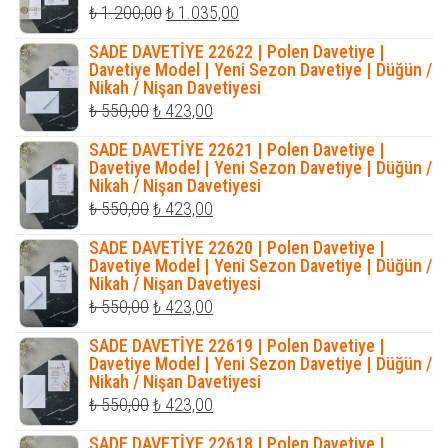
Orijinal
Şu
₺
1.200,00
₺
1.035,00
fiyat:
andaki
SADE DAVETİYE 22622 | Polen Davetiye |
₺ 1.200,00.
fiyat:
Davetiye Model | Yeni Sezon Davetiye | Düğün /
Nikah / Nişan Davetiyesi
₺ 1.035,00.
Orijinal
Şu
₺
550,00
₺
423,00
fiyat:
andaki
SADE DAVETİYE 22621 | Polen Davetiye |
₺ 550,00.
fiyat:
Davetiye Model | Yeni Sezon Davetiye | Düğün /
Nikah / Nişan Davetiyesi
₺ 423,00.
Orijinal
Şu
₺
550,00
₺
423,00
fiyat:
andaki
SADE DAVETİYE 22620 | Polen Davetiye |
₺ 550,00.
fiyat:
Davetiye Model | Yeni Sezon Davetiye | Düğün /
Nikah / Nişan Davetiyesi
₺ 423,00.
Orijinal
Şu
₺
550,00
₺
423,00
fiyat:
andaki
SADE DAVETİYE 22619 | Polen Davetiye |
₺ 550,00.
fiyat:
Davetiye Model | Yeni Sezon Davetiye | Düğün /
Nikah / Nişan Davetiyesi
₺ 423,00.
Orijinal
Şu
₺
550,00
₺
423,00
fiyat:
andaki
SADE DAVETİYE 22618 | Polen Davetiye |