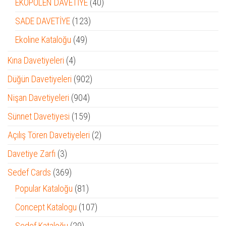
40
EKOPOLEN DAVETİYE
40
ürün
123
SADE DAVETİYE
123
ürün
49
Ekoline Kataloğu
49
ürün
4
Kına Davetiyeleri
4
ürün
902
Düğün Davetiyeleri
902
ürün
904
Nişan Davetiyeleri
904
ürün
159
Sünnet Davetiyesi
159
ürün
2
Açılış Tören Davetiyeleri
2
ürün
3
Davetiye Zarfı
3
ürün
369
Sedef Cards
369
ürün
81
Popular Kataloğu
81
ürün
107
Concept Katalogu
107
ürün
29
Sedef Kataloğu
29