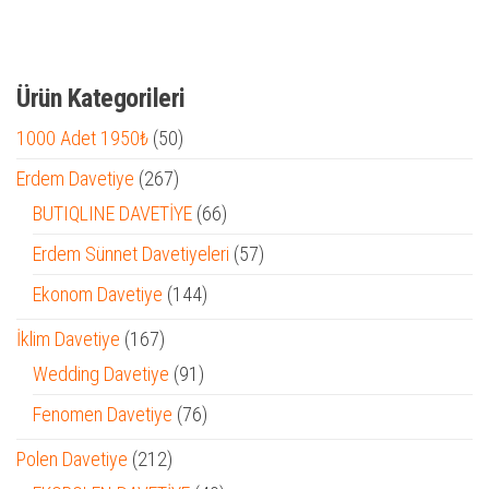
Ürün Kategorileri
50
1000 Adet 1950₺
50
ürün
267
Erdem Davetiye
267
ürün
66
BUTIQLINE DAVETİYE
66
ürün
57
Erdem Sünnet Davetiyeleri
57
ürün
144
Ekonom Davetiye
144
ürün
167
İklim Davetiye
167
ürün
91
Wedding Davetiye
91
ürün
76
Fenomen Davetiye
76
ürün
212
Polen Davetiye
212
ürün