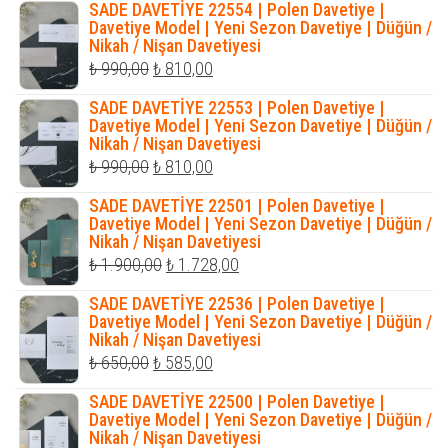
SADE DAVETİYE 22554 | Polen Davetiye |
Davetiye Model | Yeni Sezon Davetiye | Düğün /
Nikah / Nişan Davetiyesi
Orijinal
Şu
₺
990,00
₺
810,00
fiyat:
andaki
SADE DAVETİYE 22553 | Polen Davetiye |
₺ 990,00.
fiyat:
Davetiye Model | Yeni Sezon Davetiye | Düğün /
Nikah / Nişan Davetiyesi
₺ 810,00.
Orijinal
Şu
₺
990,00
₺
810,00
fiyat:
andaki
SADE DAVETİYE 22501 | Polen Davetiye |
₺ 990,00.
fiyat:
Davetiye Model | Yeni Sezon Davetiye | Düğün /
Nikah / Nişan Davetiyesi
₺ 810,00.
Orijinal
Şu
₺
1.900,00
₺
1.728,00
fiyat:
andaki
SADE DAVETİYE 22536 | Polen Davetiye |
₺ 1.900,00.
fiyat:
Davetiye Model | Yeni Sezon Davetiye | Düğün /
Nikah / Nişan Davetiyesi
₺ 1.728,00.
Orijinal
Şu
₺
650,00
₺
585,00
fiyat:
andaki
SADE DAVETİYE 22500 | Polen Davetiye |
₺ 650,00.
fiyat:
Davetiye Model | Yeni Sezon Davetiye | Düğün /
Nikah / Nişan Davetiyesi
₺ 585,00.