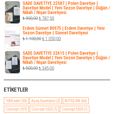
fiyat:
andaki
SADE DAVETİYE 22587 | Polen Davetiye |
₺ 550,00.
fiyat:
Davetiye Model | Yeni Sezon Davetiye | Düğün /
Nikah / Nişan Davetiyesi
₺ 423,00.
Orijinal
Şu
₺
900,00
₺
787,50
fiyat:
andaki
Erdem Sünnet 80975 | Erdem Davetiye | Yeni
₺ 900,00.
fiyat:
Sezon Davetiye | Sünnet Davetiyesi
Orijinal
Şu
₺
1.100,00
₺
1.050,00
₺ 787,50.
fiyat:
andaki
₺ 1.100,00.
fiyat:
SADE DAVETİYE 22615 | Polen Davetiye |
Davetiye Model | Yeni Sezon Davetiye | Düğün /
₺ 1.050,00.
Nikah / Nişan Davetiyesi
Orijinal
Şu
₺
500,00
₺
345,00
fiyat:
andaki
₺ 500,00.
fiyat:
ETIKETLER
₺ 345,00.
1000 adet
(50)
Açılış Davetiyesi
(2)
BUTIQLINE
(66)
Concept
(107)
Concept 5322
(1)
Concept 5323
(1)