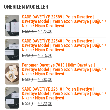
ÖNERILEN MODELLER
₺ 405,00.
SADE DAVETİYE 22589 | Polen Davetiye |
Davetiye Model | Yeni Sezon Davetiye | Düğün /
Nikah / Nişan Davetiyesi
Orijinal
Şu
₺
550,00
₺
422,00
fiyat:
andaki
SADE DAVETİYE 22548 | Polen Davetiye |
₺ 550,00.
fiyat:
Davetiye Model | Yeni Sezon Davetiye | Düğün /
Nikah / Nişan Davetiyesi
₺ 422,00.
Orijinal
Şu
₺
750,00
₺
616,20
fiyat:
andaki
Fenomen Davetiye 7013 | İklim Davetiye |
₺ 750,00.
fiyat:
Davetiye Model | Yeni Sezon Davetiye | Düğün /
Nikah / Nişan Davetiyesi
₺ 616,20.
Orijinal
Şu
₺
600,00
₺
500,00
fiyat:
andaki
SADE DAVETİYE 22618 | Polen Davetiye |
₺ 600,00.
fiyat:
Davetiye Model | Yeni Sezon Davetiye | Düğün /
Nikah / Nişan Davetiyesi
₺ 500,00.
Orijinal
Şu
₺
550,00
₺
423,00