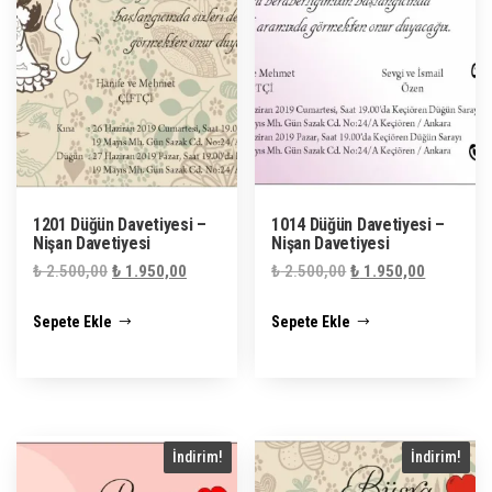
1201 Düğün Davetiyesi –
1014 Düğün Davetiyesi –
Nişan Davetiyesi
Nişan Davetiyesi
Orijinal
Şu
Orijinal
Şu
₺
2.500,00
₺
1.950,00
₺
2.500,00
₺
1.950,00
fiyat:
andaki
fiyat:
andaki
Sepete Ekle
Sepete Ekle
₺ 2.500,00.
fiyat:
₺ 2.500,00.
fiyat:
₺ 1.950,00.
₺ 1.950,0
İndirim!
İndirim!