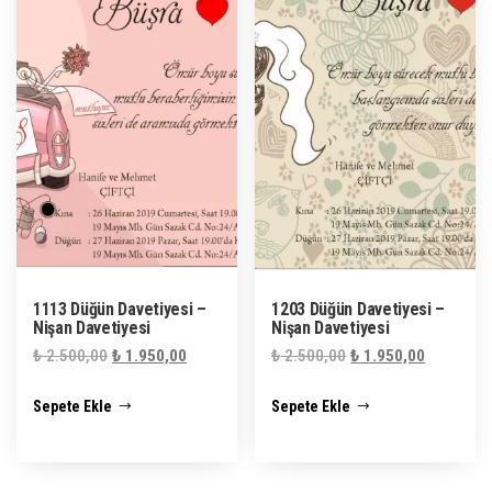
1113 Düğün Davetiyesi –
1203 Düğün Davetiyesi –
Nişan Davetiyesi
Nişan Davetiyesi
Orijinal
Şu
Orijinal
Şu
₺
2.500,00
₺
1.950,00
₺
2.500,00
₺
1.950,00
fiyat:
andaki
fiyat:
andaki
Sepete Ekle
Sepete Ekle
₺ 2.500,00.
fiyat:
₺ 2.500,00.
fiyat:
₺ 1.950,00.
₺ 1.950,0