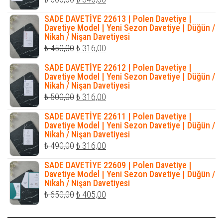
fiyat:
andaki
SADE DAVETİYE 22613 | Polen Davetiye |
₺ 500,00.
fiyat:
Davetiye Model | Yeni Sezon Davetiye | Düğün /
Nikah / Nişan Davetiyesi
₺ 345,00.
Orijinal
Şu
₺
450,00
₺
316,00
fiyat:
andaki
SADE DAVETİYE 22612 | Polen Davetiye |
₺ 450,00.
fiyat:
Davetiye Model | Yeni Sezon Davetiye | Düğün /
Nikah / Nişan Davetiyesi
₺ 316,00.
Orijinal
Şu
₺
500,00
₺
316,00
fiyat:
andaki
SADE DAVETİYE 22611 | Polen Davetiye |
₺ 500,00.
fiyat:
Davetiye Model | Yeni Sezon Davetiye | Düğün /
Nikah / Nişan Davetiyesi
₺ 316,00.
Orijinal
Şu
₺
490,00
₺
316,00
fiyat:
andaki
SADE DAVETİYE 22609 | Polen Davetiye |
₺ 490,00.
fiyat:
Davetiye Model | Yeni Sezon Davetiye | Düğün /
Nikah / Nişan Davetiyesi
₺ 316,00.
Orijinal
Şu
₺
650,00
₺
405,00
fiyat:
andaki
₺ 650,00.
fiyat: