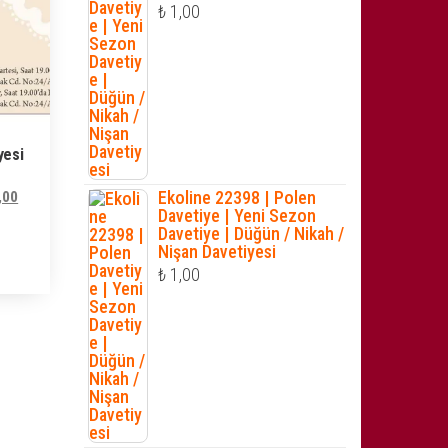
₺
1,00
yesi
Şu
Ekoline 22398 | Polen
,00
Davetiye | Yeni Sezon
andaki
Davetiye | Düğün / Nikah /
,00.
fiyat:
Nişan Davetiyesi
₺ 1.950,00.
₺
1,00