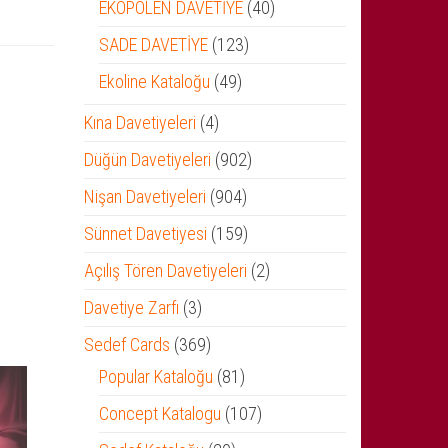
ürün
40
EKOPOLEN DAVETİYE
40
ürün
123
SADE DAVETİYE
123
ürün
49
Ekoline Kataloğu
49
ürün
4
Kına Davetiyeleri
4
ürün
902
Düğün Davetiyeleri
902
ürün
904
Nişan Davetiyeleri
904
ürün
159
Sünnet Davetiyesi
159
ürün
2
Açılış Tören Davetiyeleri
2
ürün
3
Davetiye Zarfı
3
ürün
369
Sedef Cards
369
ürün
81
Popular Kataloğu
81
ürün
107
Concept Katalogu
107
ürün