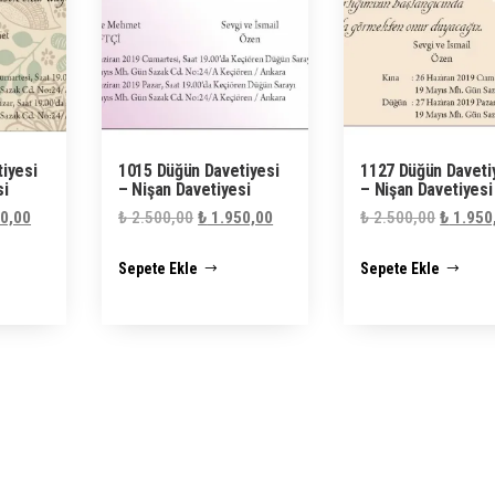
iyesi
1015 Düğün Davetiyesi
1127 Düğün Daveti
si
– Nişan Davetiyesi
– Nişan Davetiyesi
al
Şu
Orijinal
Şu
Orijinal
0,00
₺
2.500,00
₺
1.950,00
₺
2.500,00
₺
1.950
andaki
fiyat:
andaki
fiyat:
Sepete Ekle
Sepete Ekle
0,00.
fiyat:
₺ 2.500,00.
fiyat:
₺ 2.500
₺ 1.950,00.
₺ 1.950,00.