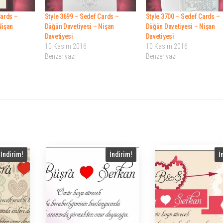
Cards –
Style 3699 – Sedef Cards –
Style 3700 – Sedef Cards –
Nişan
Düğün Davetiyesi – Nişan
Düğün Davetiyesi – Nişan
Davetiyesi
Davetiyesi
10 Kasım 2016
10 Kasım 2016
Benzer yazı
Benzer yazı
İndirim!
İndirim!
İ