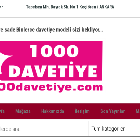
 -
Tepebaşı Mh. Bayrak Sk. No:1 Keçiören / ANKARA
e sade Binlerce davetiye modeli sizi bekliyor...
yfa
Mağaza
Hakkımızda
İletişim
Son Yayınlar
Ma