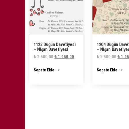
1123 Düğün Davetiyesi
1204 Düğün Davet
– Nişan Davetiyesi
– Nişan Davetiye
Orijinal
Şu
Orijin
₺
2.500,00
₺
1.950,00
₺
2.500,00
₺
1.95
fiyat:
andaki
fiyat:
Sepete Ekle
Sepete Ekle
₺ 2.500,00.
fiyat:
₺ 2.50
₺ 1.950,00.