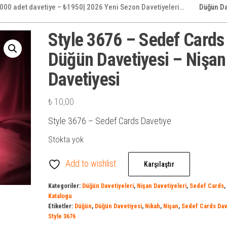
000 adet davetiye – ₺1950| 2026 Yeni Sezon Davetiyeleri…
Düğün Da
Style 3676 – Sedef Cards
Düğün Davetiyesi – Nişan
Davetiyesi
₺
10,00
Style 3676 – Sedef Cards Davetiye
Stokta yok
Add to wishlist
Karşılaştır
Kategoriler:
Düğün Davetiyeleri
,
Nişan Davetiyeleri
,
Sedef Cards
,
Katalogu
Etiketler:
Düğün
,
Düğün Davetiyesi
,
Nikah
,
Nişan
,
Sedef Cards Dav
Style 3676