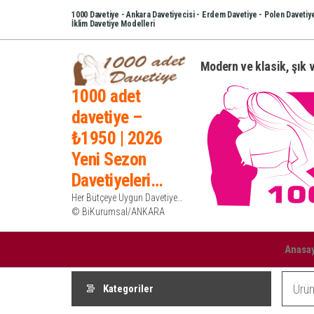
İçeriğe
1000 Davetiye - Ankara Davetiyecisi - Erdem Davetiye - Polen Davetiye
İklim Davetiye Modelleri
atla
Modern ve klasik, şık v
1000 adet
davetiye –
₺1950 | 2026
Yeni Sezon
Davetiyeleri…
Her Bütçeye Uygun Davetiye…
© BiKurumsal/ANKARA
Anasa
Kategoriler