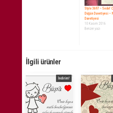
Style 3697 – Sedef 
Düğün Davetiyesi – 
Davetiyesi
10 Kasım 2016
Benzer yazı
İlgili ürünler
İndirim!