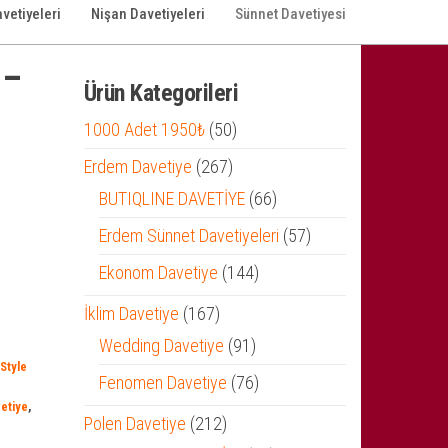
vetiyeleri
Nişan Davetiyeleri
Sünnet Davetiyesi
 –
Ürün Kategorileri
50
1000 Adet 1950₺
50
ürün
267
Erdem Davetiye
267
ürün
66
BUTIQLINE DAVETİYE
66
ürün
57
Erdem Sünnet Davetiyeleri
57
ürün
144
Ekonom Davetiye
144
ürün
167
İklim Davetiye
167
ürün
91
Wedding Davetiye
91
Style
ürün
76
Fenomen Davetiye
76
etiye
,
ürün
212
Polen Davetiye
212