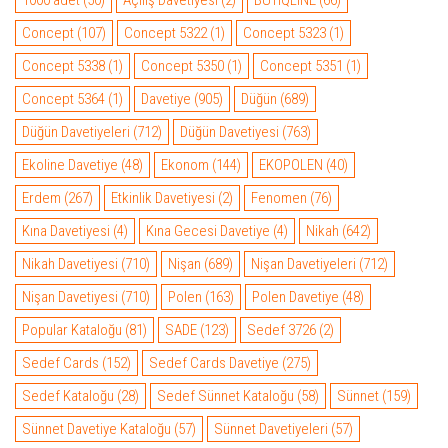
Concept
(107)
Concept 5322
(1)
Concept 5323
(1)
Concept 5338
(1)
Concept 5350
(1)
Concept 5351
(1)
Concept 5364
(1)
Davetiye
(905)
Düğün
(689)
Düğün Davetiyeleri
(712)
Düğün Davetiyesi
(763)
Ekoline Davetiye
(48)
Ekonom
(144)
EKOPOLEN
(40)
Erdem
(267)
Etkinlik Davetiyesi
(2)
Fenomen
(76)
Kına Davetiyesi
(4)
Kına Gecesi Davetiye
(4)
Nikah
(642)
Nikah Davetiyesi
(710)
Nişan
(689)
Nişan Davetiyeleri
(712)
Nişan Davetiyesi
(710)
Polen
(163)
Polen Davetiye
(48)
Popular Kataloğu
(81)
SADE
(123)
Sedef 3726
(2)
Sedef Cards
(152)
Sedef Cards Davetiye
(275)
Sedef Kataloğu
(28)
Sedef Sünnet Kataloğu
(58)
Sünnet
(159)
Sünnet Davetiye Kataloğu
(57)
Sünnet Davetiyeleri
(57)