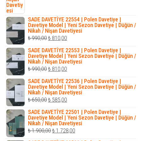
SADE DAVETİYE 22554 | Polen Davetiye |
Davetiye Model | Yeni Sezon Davetiye | Düğün /
Nikah / Nişan Davetiyesi
Orijinal
Şu
₺
990,00
₺
810,00
fiyat:
andaki
SADE DAVETİYE 22553 | Polen Davetiye |
₺ 990,00.
fiyat:
Davetiye Model | Yeni Sezon Davetiye | Düğün /
Nikah / Nişan Davetiyesi
₺ 810,00.
Orijinal
Şu
₺
990,00
₺
810,00
fiyat:
andaki
SADE DAVETİYE 22536 | Polen Davetiye |
₺ 990,00.
fiyat:
Davetiye Model | Yeni Sezon Davetiye | Düğün /
Nikah / Nişan Davetiyesi
₺ 810,00.
Orijinal
Şu
₺
650,00
₺
585,00
fiyat:
andaki
SADE DAVETİYE 22501 | Polen Davetiye |
₺ 650,00.
fiyat:
Davetiye Model | Yeni Sezon Davetiye | Düğün /
Nikah / Nişan Davetiyesi
₺ 585,00.
Orijinal
Şu
₺
1.900,00
₺
1.728,00
fiyat:
andaki