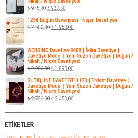
Nikah / Nişan Davetiyesi
Orijinal
Şu
₺
975,00
₺
937,50
fiyat:
andaki
1254 Düğün Davetiyesi - Nişan Davetiyesi
₺ 975,00.
fiyat:
Orijinal
Şu
₺
2.500,00
₺
1.950,00
₺ 937,50.
fiyat:
andaki
₺ 2.500,00.
fiyat:
WEDDİNG Davetiye 8409 | İklim Davetiye |
₺ 1.950,00.
Davetiye Model | Yeni Sezon Davetiye | Düğün /
Nikah / Nişan Davetiyesi
Orijinal
Şu
₺
2.200,00
₺
1.890,00
fiyat:
andaki
BUTIQLINE DAVETİYE 1173 | Erdem Davetiye |
₺ 2.200,00.
fiyat:
Davetiye Model | Yeni Sezon Davetiye | Düğün /
Nikah / Nişan Davetiyesi
₺ 1.890,00.
Orijinal
Şu
₺
2.750,00
₺
2.450,00
fiyat:
andaki
₺ 2.750,00.
fiyat:
ETIKETLER
₺ 2.450,00.
1000 adet
(50)
Açılış Davetiyesi
(2)
BUTIQLINE
(66)