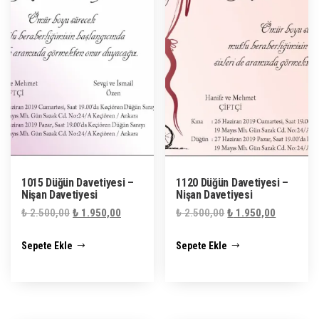
1015 Düğün Davetiyesi –
1120 Düğün Davetiyesi –
Nişan Davetiyesi
Nişan Davetiyesi
Orijinal
Şu
Orijinal
Şu
₺
2.500,00
₺
1.950,00
₺
2.500,00
₺
1.950,00
fiyat:
andaki
fiyat:
andaki
Sepete Ekle
Sepete Ekle
₺ 2.500,00.
fiyat:
₺ 2.500,00.
fiyat:
₺ 1.950,00.
₺ 1.950,0