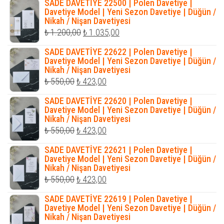
SADE DAVETİYE 22500 | Polen Davetiye |
₺ 1.900,00.
fiyat:
Davetiye Model | Yeni Sezon Davetiye | Düğün /
Nikah / Nişan Davetiyesi
₺ 1.728,00.
Orijinal
Şu
₺
1.200,00
₺
1.035,00
fiyat:
andaki
SADE DAVETİYE 22622 | Polen Davetiye |
₺ 1.200,00.
fiyat:
Davetiye Model | Yeni Sezon Davetiye | Düğün /
Nikah / Nişan Davetiyesi
₺ 1.035,00.
Orijinal
Şu
₺
550,00
₺
423,00
fiyat:
andaki
SADE DAVETİYE 22620 | Polen Davetiye |
₺ 550,00.
fiyat:
Davetiye Model | Yeni Sezon Davetiye | Düğün /
Nikah / Nişan Davetiyesi
₺ 423,00.
Orijinal
Şu
₺
550,00
₺
423,00
fiyat:
andaki
SADE DAVETİYE 22621 | Polen Davetiye |
₺ 550,00.
fiyat:
Davetiye Model | Yeni Sezon Davetiye | Düğün /
Nikah / Nişan Davetiyesi
₺ 423,00.
Orijinal
Şu
₺
550,00
₺
423,00
fiyat:
andaki
SADE DAVETİYE 22619 | Polen Davetiye |
₺ 550,00.
fiyat:
Davetiye Model | Yeni Sezon Davetiye | Düğün /
Nikah / Nişan Davetiyesi
₺ 423,00.