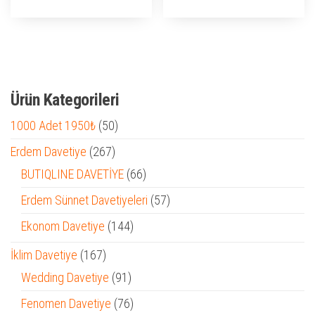
Ürün Kategorileri
50
1000 Adet 1950₺
50
ürün
267
Erdem Davetiye
267
ürün
66
BUTIQLINE DAVETİYE
66
ürün
57
Erdem Sünnet Davetiyeleri
57
ürün
144
Ekonom Davetiye
144
ürün
167
İklim Davetiye
167
ürün
91
Wedding Davetiye
91
ürün
76
Fenomen Davetiye
76