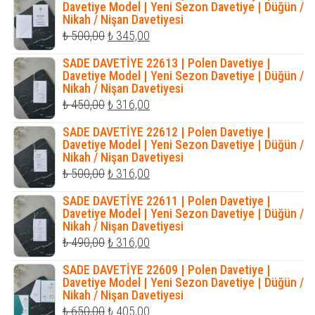
₺ 400,00.
fiyat:
Davetiye Model | Yeni Sezon Davetiye | Düğün /
Nikah / Nişan Davetiyesi
₺ 320,00.
Orijinal
Şu
₺
500,00
₺
345,00
fiyat:
andaki
SADE DAVETİYE 22613 | Polen Davetiye |
₺ 500,00.
fiyat:
Davetiye Model | Yeni Sezon Davetiye | Düğün /
Nikah / Nişan Davetiyesi
₺ 345,00.
Orijinal
Şu
₺
450,00
₺
316,00
fiyat:
andaki
SADE DAVETİYE 22612 | Polen Davetiye |
₺ 450,00.
fiyat:
Davetiye Model | Yeni Sezon Davetiye | Düğün /
Nikah / Nişan Davetiyesi
₺ 316,00.
Orijinal
Şu
₺
500,00
₺
316,00
fiyat:
andaki
SADE DAVETİYE 22611 | Polen Davetiye |
₺ 500,00.
fiyat:
Davetiye Model | Yeni Sezon Davetiye | Düğün /
Nikah / Nişan Davetiyesi
₺ 316,00.
Orijinal
Şu
₺
490,00
₺
316,00
fiyat:
andaki
SADE DAVETİYE 22609 | Polen Davetiye |
₺ 490,00.
fiyat:
Davetiye Model | Yeni Sezon Davetiye | Düğün /
Nikah / Nişan Davetiyesi
₺ 316,00.
Orijinal
Şu
₺
650,00
₺
405,00