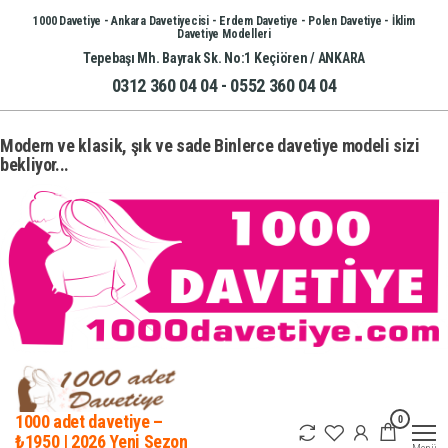
İçeriğe
1000 Davetiye - Ankara Davetiyecisi - Erdem Davetiye - Polen Davetiye - İklim
Davetiye Modelleri
atla
Tepebaşı Mh. Bayrak Sk. No:1 Keçiören / ANKARA
0312 360 04 04 - 0552 360 04 04
Modern ve klasik, şık ve sade Binlerce davetiye modeli sizi
bekliyor...
0
1000 adet davetiye –
₺1950 | 2026 Yeni Sezon