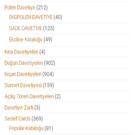
ürün
212
Polen Davetiye
212
ürün
40
EKOPOLEN DAVETİYE
40
ürün
123
SADE DAVETİYE
123
ürün
49
Ekoline Kataloğu
49
ürün
4
Kına Davetiyeleri
4
ürün
902
Düğün Davetiyeleri
902
ürün
904
Nişan Davetiyeleri
904
ürün
159
Sünnet Davetiyesi
159
ürün
2
Açılış Tören Davetiyeleri
2
ürün
3
Davetiye Zarfı
3
ürün
369
Sedef Cards
369
ürün
81
Popular Kataloğu
81