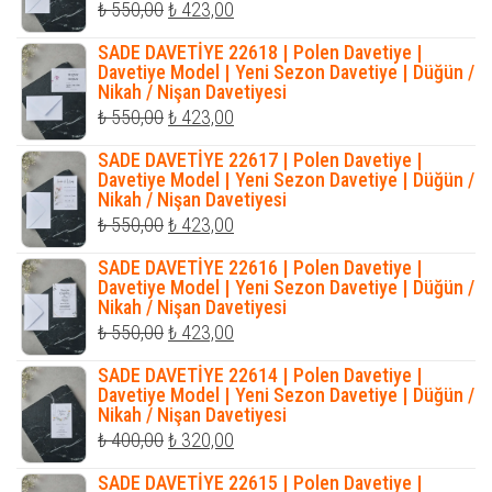
Orijinal
Şu
₺
550,00
₺
423,00
fiyat:
andaki
SADE DAVETİYE 22618 | Polen Davetiye |
₺ 550,00.
fiyat:
Davetiye Model | Yeni Sezon Davetiye | Düğün /
Nikah / Nişan Davetiyesi
₺ 423,00.
Orijinal
Şu
₺
550,00
₺
423,00
fiyat:
andaki
SADE DAVETİYE 22617 | Polen Davetiye |
₺ 550,00.
fiyat:
Davetiye Model | Yeni Sezon Davetiye | Düğün /
Nikah / Nişan Davetiyesi
₺ 423,00.
Orijinal
Şu
₺
550,00
₺
423,00
fiyat:
andaki
SADE DAVETİYE 22616 | Polen Davetiye |
₺ 550,00.
fiyat:
Davetiye Model | Yeni Sezon Davetiye | Düğün /
Nikah / Nişan Davetiyesi
₺ 423,00.
Orijinal
Şu
₺
550,00
₺
423,00
fiyat:
andaki
SADE DAVETİYE 22614 | Polen Davetiye |
₺ 550,00.
fiyat:
Davetiye Model | Yeni Sezon Davetiye | Düğün /
Nikah / Nişan Davetiyesi
₺ 423,00.
Orijinal
Şu
₺
400,00
₺
320,00
fiyat:
andaki
SADE DAVETİYE 22615 | Polen Davetiye |