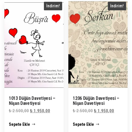
İndirim!
İndirim!
1013 Düğün Davetiyesi –
1206 Düğün Davetiyesi –
Nişan Davetiyesi
Nişan Davetiyesi
Orijinal
Şu
Orijinal
Şu
₺
2.500,00
₺
1.950,00
₺
2.500,00
₺
1.950,00
fiyat:
andaki
fiyat:
andaki
Sepete Ekle
Sepete Ekle
₺ 2.500,00.
fiyat:
₺ 2.500,00.
fiyat:
₺ 1.950,00.
₺ 1.950,0