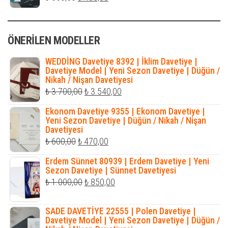
fiyat:
andaki
₺ 650,00.
fiyat:
ÖNERILEN MODELLER
₺ 405,00.
WEDDİNG Davetiye 8392 | İklim Davetiye |
Davetiye Model | Yeni Sezon Davetiye | Düğün /
Nikah / Nişan Davetiyesi
Orijinal
Şu
₺
3.700,00
₺
3.540,00
fiyat:
andaki
Ekonom Davetiye 9355 | Ekonom Davetiye |
₺ 3.700,00.
fiyat:
Yeni Sezon Davetiye | Düğün / Nikah / Nişan
Davetiyesi
₺ 3.540,00.
Orijinal
Şu
₺
600,00
₺
470,00
fiyat:
andaki
Erdem Sünnet 80939 | Erdem Davetiye | Yeni
₺ 600,00.
fiyat:
Sezon Davetiye | Sünnet Davetiyesi
Orijinal
Şu
₺
1.000,00
₺
850,00
₺ 470,00.
fiyat:
andaki
₺ 1.000,00.
fiyat:
SADE DAVETİYE 22555 | Polen Davetiye |
Davetiye Model | Yeni Sezon Davetiye | Düğün /
₺ 850,00.