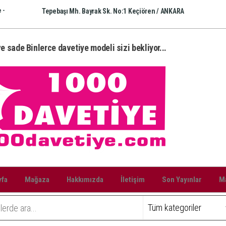
 -
Tepebaşı Mh. Bayrak Sk. No:1 Keçiören / ANKARA
e sade Binlerce davetiye modeli sizi bekliyor...
yfa
Mağaza
Hakkımızda
İletişim
Son Yayınlar
Ma