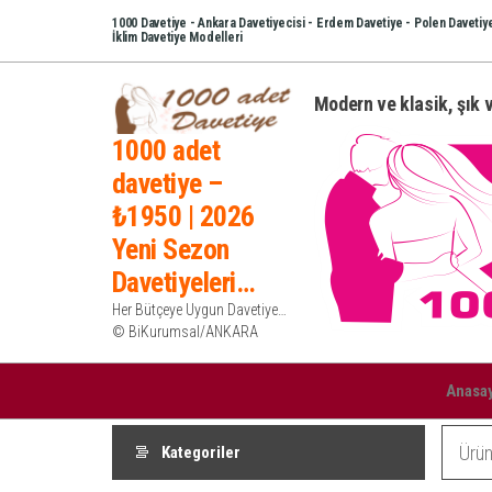
İçeriğe
1000 Davetiye - Ankara Davetiyecisi - Erdem Davetiye - Polen Davetiye
İklim Davetiye Modelleri
atla
Modern ve klasik, şık v
1000 adet
davetiye –
₺1950 | 2026
Yeni Sezon
Davetiyeleri…
Her Bütçeye Uygun Davetiye…
© BiKurumsal/ANKARA
Anasa
Kategoriler