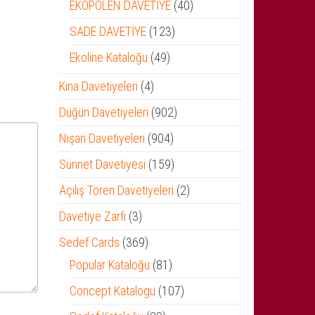
ürün
40
EKOPOLEN DAVETİYE
40
ürün
123
SADE DAVETİYE
123
ürün
49
Ekoline Kataloğu
49
ürün
4
Kına Davetiyeleri
4
ürün
902
Düğün Davetiyeleri
902
ürün
904
Nişan Davetiyeleri
904
ürün
159
Sünnet Davetiyesi
159
ürün
2
Açılış Tören Davetiyeleri
2
ürün
3
Davetiye Zarfı
3
ürün
369
Sedef Cards
369
ürün
81
Popular Kataloğu
81
ürün
107
Concept Katalogu
107
ürün