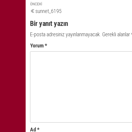
Yazı
Önceki
ÖNCEKI
sunnet_6195
yazı
gezinmesi
Bir yanıt yazın
E-posta adresiniz yayınlanmayacak.
Gerekli alanlar
Yorum
*
Ad
*