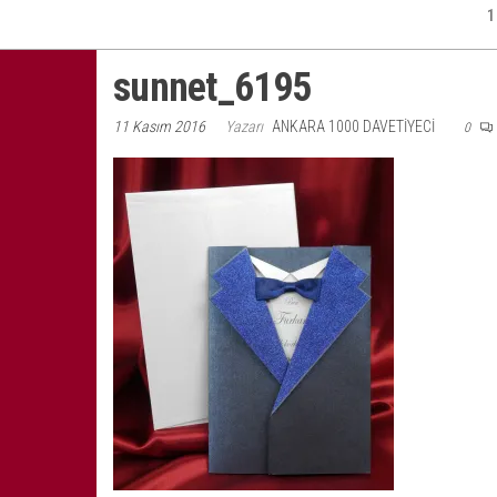
1
sunnet_6195
11 Kasım 2016
Yazarı
ANKARA 1000 DAVETIYECI
0