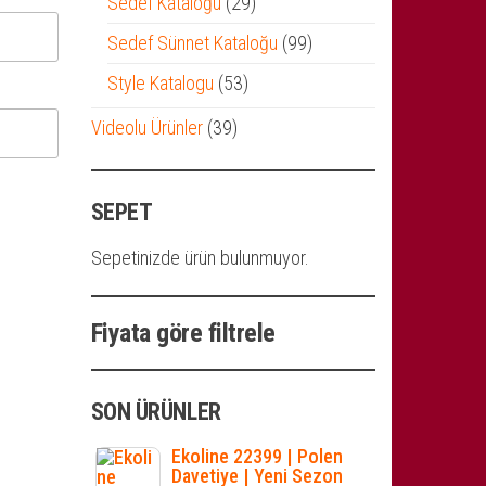
29
Sedef Kataloğu
29
ürün
99
Sedef Sünnet Kataloğu
99
ürün
53
Style Katalogu
53
ürün
39
Videolu Ürünler
39
ürün
SEPET
Sepetinizde ürün bulunmuyor.
Fiyata göre filtrele
SON ÜRÜNLER
Ekoline 22399 | Polen
Davetiye | Yeni Sezon