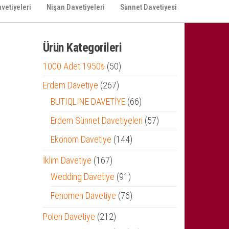
vetiyeleri
Nişan Davetiyeleri
Sünnet Davetiyesi
Ürün Kategorileri
50
1000 Adet 1950₺
50
ürün
267
Erdem Davetiye
267
ürün
66
BUTIQLINE DAVETİYE
66
ürün
57
Erdem Sünnet Davetiyeleri
57
ürün
144
Ekonom Davetiye
144
ürün
167
İklim Davetiye
167
ürün
91
Wedding Davetiye
91
ürün
76
Fenomen Davetiye
76
ürün
212
Polen Davetiye
212