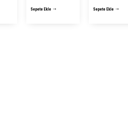
andaki
fiyat:
andaki
fiyat:
Sepete Ekle
Sepete Ekle
0,00.
fiyat:
₺ 2.500,00.
fiyat:
₺ 2.500
₺ 1.950,00.
₺ 1.950,00.