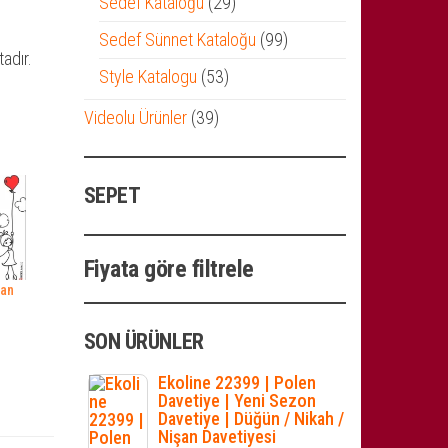
29
Sedef Kataloğu
29
ürün
99
Sedef Sünnet Kataloğu
99
adır.
ürün
53
Style Katalogu
53
ürün
39
Videolu Ürünler
39
ürün
SEPET
Fiyata göre filtrele
şan
SON ÜRÜNLER
Ekoline 22399 | Polen
Davetiye | Yeni Sezon
Davetiye | Düğün / Nikah /
Nişan Davetiyesi