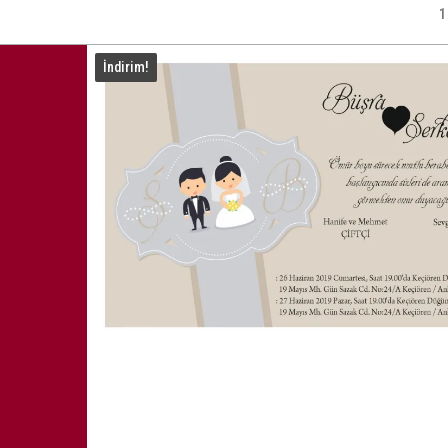
1
İndirim!