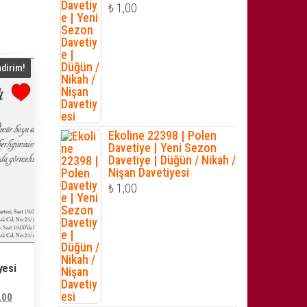
₺
1,00
ndirim!
Ekoline 22398 | Polen
Davetiye | Yeni Sezon
Davetiye | Düğün / Nikah /
Nişan Davetiyesi
₺
1,00
yesi
Şu
,00