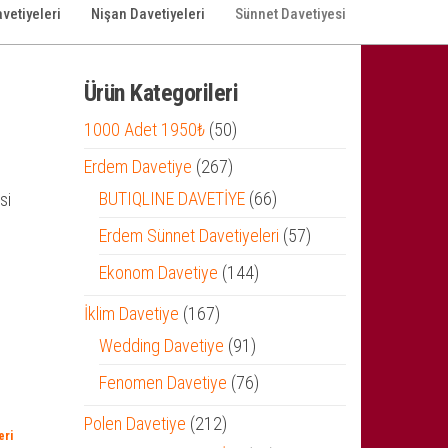
vetiyeleri
Nişan Davetiyeleri
Sünnet Davetiyesi
Ürün Kategorileri
50
1000 Adet 1950₺
50
ürün
267
Erdem Davetiye
267
ürün
66
BUTIQLINE DAVETİYE
66
si
ürün
57
Erdem Sünnet Davetiyeleri
57
ürün
144
Ekonom Davetiye
144
ürün
167
İklim Davetiye
167
ürün
91
Wedding Davetiye
91
ürün
76
Fenomen Davetiye
76
ürün
212
Polen Davetiye
212
eri