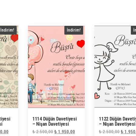
İndirim!
İndirim!
İ
iyesi
1114 Düğün Davetiyesi
1122 Düğün Daveti
si
– Nişan Davetiyesi
– Nişan Davetiyesi
al
Şu
Orijinal
Şu
Orijinal
0,00
₺
2.500,00
₺
1.950,00
₺
2.500,00
₺
1.950