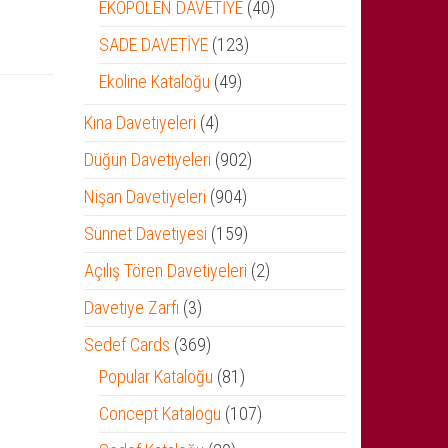
ürün
40
EKOPOLEN DAVETİYE
40
ürün
123
SADE DAVETİYE
123
ürün
49
Ekoline Kataloğu
49
ürün
4
Kına Davetiyeleri
4
ürün
902
Düğün Davetiyeleri
902
ürün
904
Nişan Davetiyeleri
904
ürün
159
Sünnet Davetiyesi
159
ürün
2
Açılış Tören Davetiyeleri
2
ürün
3
Davetiye Zarfı
3
ürün
369
Sedef Cards
369
ürün
81
Popular Kataloğu
81
ürün
107
Concept Katalogu
107
ürün