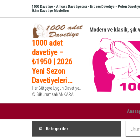
İçeriğe
1000 Davetiye - Ankara Davetiyecisi - Erdem Davetiye - Polen Davetiye
İklim Davetiye Modelleri
atla
Modern ve klasik, şık v
1000 adet
davetiye –
₺1950 | 2026
Yeni Sezon
Davetiyeleri…
Her Bütçeye Uygun Davetiye…
© BiKurumsal/ANKARA
Anasa
Kategoriler