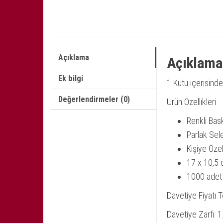
Açıklama
Açıklama
Ek bilgi
1 Kutu içerisind
Değerlendirmeler (0)
Ürün Özellikleri
Renkli Bas
Parlak Sel
Kişiye Öze
17 x 10,5 
1000 adet
Davetiye Fiyatı To
Davetiye Zarfı: 