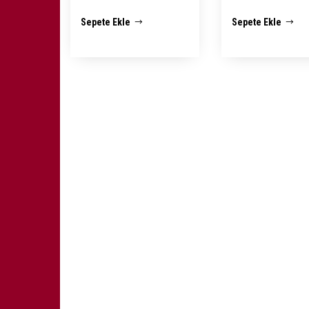
fiyat:
andaki
fiyat:
Sepete Ekle
Sepete Ekle
₺ 2.500,00.
fiyat:
₺ 2.50
₺ 1.950,00.