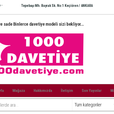
 -
Tepebaşı Mh. Bayrak Sk. No:1 Keçiören / ANKARA
e sade Binlerce davetiye modeli sizi bekliyor...
yfa
Mağaza
Hakkımızda
İletişim
Son Yayınlar
Ma