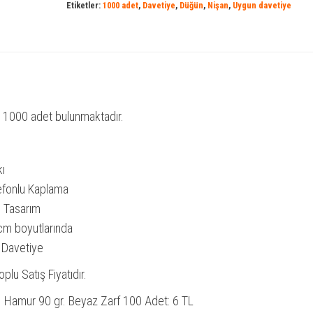
Davetiyesi
Etiketler:
1000 adet
,
Davetiye
,
Düğün
,
Nişan
,
Uygun davetiye
adet
e 1000 adet bulunmaktadır.
kı
efonlu Kaplama
l Tasarım
cm boyutlarında
 Davetiye
plu Satış Fiyatıdır.
1. Hamur 90 gr. Beyaz Zarf 100 Adet: 6 TL