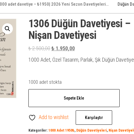
000 adet davetiye – ₺1950| 2026 Yeni Sezon Davetiyeleri…
Düğün Da
1306 Düğün Davetiyesi –
Nişan Davetiyesi
Orijinal
Şu
₺
2.500,00
₺
1.950,00
fiyat:
andaki
1000 Adet, Özel Tasarım, Parlak, Şık Düğün Davetiye
₺ 2.500,00.
fiyat:
₺ 1.950,00.
1000 adet stokta
1306
Sepete Ekle
Düğün
Davetiyesi
Add to wishlist
-
Karşılaştır
Nişan
Kategoriler:
1000 Adet 1950₺
,
Düğün Davetiyeleri
,
Nişan Davetiyel