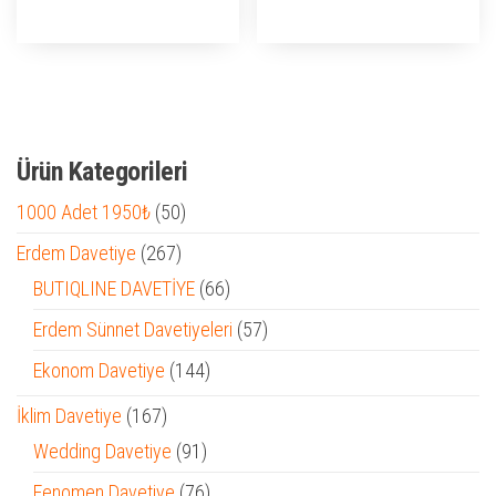
₺ 1.950,00.
₺ 1.950,0
Ürün Kategorileri
50
1000 Adet 1950₺
50
ürün
267
Erdem Davetiye
267
ürün
66
BUTIQLINE DAVETİYE
66
ürün
57
Erdem Sünnet Davetiyeleri
57
ürün
144
Ekonom Davetiye
144
ürün
167
İklim Davetiye
167
ürün
91
Wedding Davetiye
91
ürün
76
Fenomen Davetiye
76