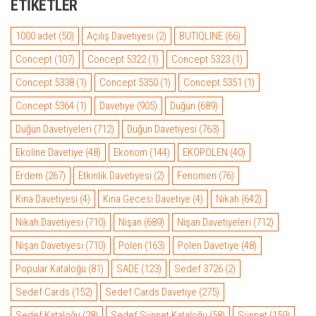
ETIKETLER
₺ 934,00.
1000 adet
(50)
Açılış Davetiyesi
(2)
BUTIQLINE
(66)
Concept
(107)
Concept 5322
(1)
Concept 5323
(1)
Concept 5338
(1)
Concept 5350
(1)
Concept 5351
(1)
Concept 5364
(1)
Davetiye
(905)
Düğün
(689)
Düğün Davetiyeleri
(712)
Düğün Davetiyesi
(763)
Ekoline Davetiye
(48)
Ekonom
(144)
EKOPOLEN
(40)
Erdem
(267)
Etkinlik Davetiyesi
(2)
Fenomen
(76)
Kına Davetiyesi
(4)
Kına Gecesi Davetiye
(4)
Nikah
(642)
Nikah Davetiyesi
(710)
Nişan
(689)
Nişan Davetiyeleri
(712)
Nişan Davetiyesi
(710)
Polen
(163)
Polen Davetiye
(48)
Popular Kataloğu
(81)
SADE
(123)
Sedef 3726
(2)
Sedef Cards
(152)
Sedef Cards Davetiye
(275)
Sedef Kataloğu
(28)
Sedef Sünnet Kataloğu
(58)
Sünnet
(159)