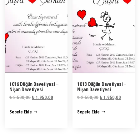
1016 Düğün Davetiyesi –
1013 Düğün Davetiyesi –
Nişan Davetiyesi
Nişan Davetiyesi
Orijinal
Şu
Orijinal
Şu
₺
2.500,00
₺
1.950,00
₺
2.500,00
₺
1.950,00
fiyat:
andaki
fiyat:
andaki
Sepete Ekle
Sepete Ekle
₺ 2.500,00.
fiyat:
₺ 2.500,00.
fiyat:
₺ 1.950,00.
₺ 1.950,0