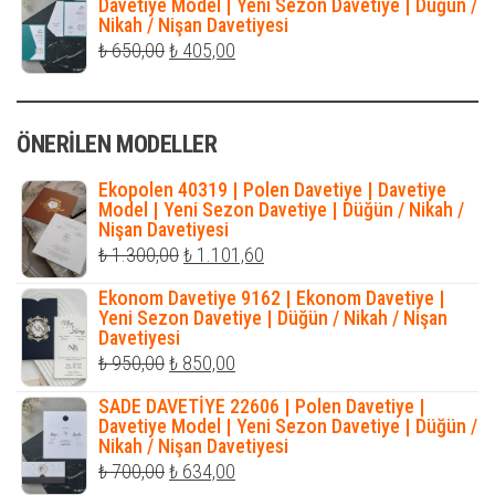
₺ 490,00.
fiyat:
Davetiye Model | Yeni Sezon Davetiye | Düğün /
Nikah / Nişan Davetiyesi
₺ 316,00.
Orijinal
Şu
₺
650,00
₺
405,00
fiyat:
andaki
₺ 650,00.
fiyat:
ÖNERILEN MODELLER
₺ 405,00.
Ekopolen 40319 | Polen Davetiye | Davetiye
Model | Yeni Sezon Davetiye | Düğün / Nikah /
Nişan Davetiyesi
Orijinal
Şu
₺
1.300,00
₺
1.101,60
fiyat:
andaki
Ekonom Davetiye 9162 | Ekonom Davetiye |
₺ 1.300,00.
fiyat:
Yeni Sezon Davetiye | Düğün / Nikah / Nişan
Davetiyesi
₺ 1.101,60.
Orijinal
Şu
₺
950,00
₺
850,00
fiyat:
andaki
SADE DAVETİYE 22606 | Polen Davetiye |
₺ 950,00.
fiyat:
Davetiye Model | Yeni Sezon Davetiye | Düğün /
Nikah / Nişan Davetiyesi
₺ 850,00.
Orijinal
Şu
₺
700,00
₺
634,00