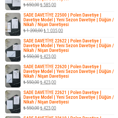
₺ 1.728,00.
Orijinal
Şu
₺
650,00
₺
585,00
fiyat:
andaki
SADE DAVETİYE 22500 | Polen Davetiye |
₺ 650,00.
fiyat:
Davetiye Model | Yeni Sezon Davetiye | Düğün /
Nikah / Nişan Davetiyesi
₺ 585,00.
Orijinal
Şu
₺
1.200,00
₺
1.035,00
fiyat:
andaki
SADE DAVETİYE 22622 | Polen Davetiye |
₺ 1.200,00.
fiyat:
Davetiye Model | Yeni Sezon Davetiye | Düğün /
Nikah / Nişan Davetiyesi
₺ 1.035,00.
Orijinal
Şu
₺
550,00
₺
423,00
fiyat:
andaki
SADE DAVETİYE 22620 | Polen Davetiye |
₺ 550,00.
fiyat:
Davetiye Model | Yeni Sezon Davetiye | Düğün /
Nikah / Nişan Davetiyesi
₺ 423,00.
Orijinal
Şu
₺
550,00
₺
423,00
fiyat:
andaki
SADE DAVETİYE 22621 | Polen Davetiye |
₺ 550,00.
fiyat:
Davetiye Model | Yeni Sezon Davetiye | Düğün /
Nikah / Nişan Davetiyesi
₺ 423,00.
Orijinal
Şu
₺
550,00
₺
423,00
fiyat:
andaki