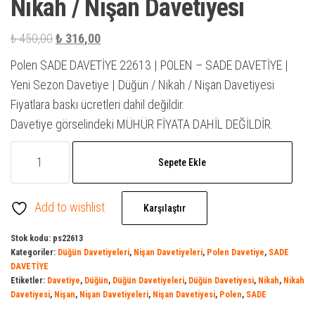
Nikah / Nişan Davetiyesi
Orijinal
Şu
₺
450,00
₺
316,00
fiyat:
andaki
Polen SADE DAVETİYE 22613 | POLEN – SADE DAVETİYE |
₺ 450,00.
fiyat:
Yeni Sezon Davetiye | Düğün / Nikah / Nişan Davetiyesi
₺ 316,00.
Fiyatlara baskı ücretleri dahil değildir.
Davetiye görselindeki MÜHÜR FİYATA DAHİL DEĞİLDİR.
SADE
Sepete Ekle
DAVETİYE
22613
Add to wishlist
|
Karşılaştır
Polen
Stok kodu:
ps22613
Davetiye
Kategoriler:
Düğün Davetiyeleri
,
Nişan Davetiyeleri
,
Polen Davetiye
,
SADE
|
DAVETİYE
Etiketler:
Davetiye
,
Düğün
,
Düğün Davetiyeleri
,
Düğün Davetiyesi
,
Nikah
,
Nikah
Davetiye
Davetiyesi
,
Nişan
,
Nişan Davetiyeleri
,
Nişan Davetiyesi
,
Polen
,
SADE
Model