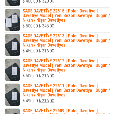
Orijinal
Şu
₺
400,00
₺
320,00
fiyat:
andaki
SADE DAVETİYE 22615 | Polen Davetiye |
₺ 400,00.
fiyat:
Davetiye Model | Yeni Sezon Davetiye | Düğün /
Nikah / Nişan Davetiyesi
₺ 320,00.
Orijinal
Şu
₺
500,00
₺
345,00
fiyat:
andaki
SADE DAVETİYE 22613 | Polen Davetiye |
₺ 500,00.
fiyat:
Davetiye Model | Yeni Sezon Davetiye | Düğün /
Nikah / Nişan Davetiyesi
₺ 345,00.
Orijinal
Şu
₺
450,00
₺
316,00
fiyat:
andaki
SADE DAVETİYE 22612 | Polen Davetiye |
₺ 450,00.
fiyat:
Davetiye Model | Yeni Sezon Davetiye | Düğün /
Nikah / Nişan Davetiyesi
₺ 316,00.
Orijinal
Şu
₺
500,00
₺
316,00
fiyat:
andaki
SADE DAVETİYE 22611 | Polen Davetiye |
₺ 500,00.
fiyat:
Davetiye Model | Yeni Sezon Davetiye | Düğün /
Nikah / Nişan Davetiyesi
₺ 316,00.
Orijinal
Şu
₺
490,00
₺
316,00
fiyat:
andaki
SADE DAVETİYE 22609 | Polen Davetiye |