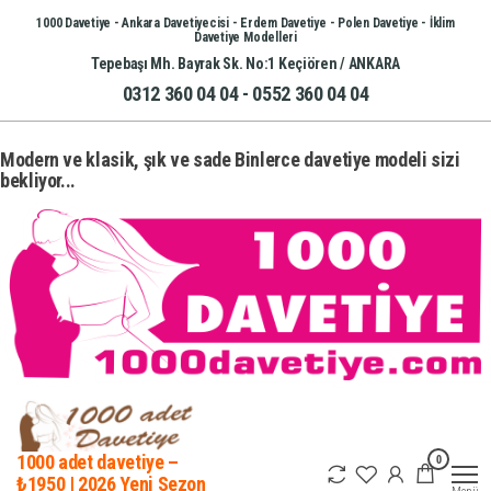
İçeriğe
1000 Davetiye - Ankara Davetiyecisi - Erdem Davetiye - Polen Davetiye - İklim
Davetiye Modelleri
atla
Tepebaşı Mh. Bayrak Sk. No:1 Keçiören / ANKARA
0312 360 04 04 - 0552 360 04 04
Modern ve klasik, şık ve sade Binlerce davetiye modeli sizi
bekliyor...
0
1000 adet davetiye –
₺1950 | 2026 Yeni Sezon