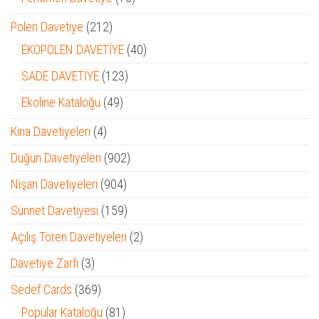
ürün
212
Polen Davetiye
212
ürün
40
EKOPOLEN DAVETİYE
40
ürün
123
SADE DAVETİYE
123
ürün
49
Ekoline Kataloğu
49
ürün
4
Kına Davetiyeleri
4
ürün
902
Düğün Davetiyeleri
902
ürün
904
Nişan Davetiyeleri
904
ürün
159
Sünnet Davetiyesi
159
ürün
2
Açılış Tören Davetiyeleri
2
ürün
3
Davetiye Zarfı
3
ürün
369
Sedef Cards
369
ürün
81
Popular Kataloğu
81