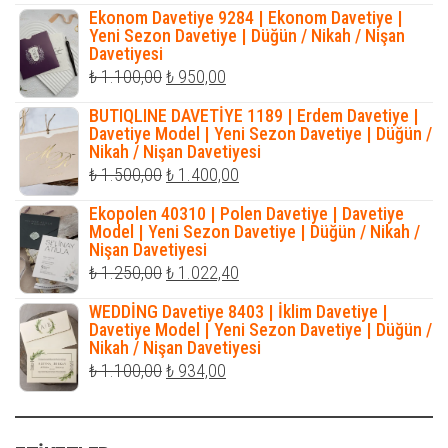
fiyat:
andaki
Ekonom Davetiye 9284 | Ekonom Davetiye |
₺ 700,00.
fiyat:
Yeni Sezon Davetiye | Düğün / Nikah / Nişan
Davetiyesi
₺ 634,00.
Orijinal
Şu
₺
1.100,00
₺
950,00
fiyat:
andaki
BUTIQLINE DAVETİYE 1189 | Erdem Davetiye |
₺ 1.100,00.
fiyat:
Davetiye Model | Yeni Sezon Davetiye | Düğün /
Nikah / Nişan Davetiyesi
₺ 950,00.
Orijinal
Şu
₺
1.500,00
₺
1.400,00
fiyat:
andaki
Ekopolen 40310 | Polen Davetiye | Davetiye
₺ 1.500,00.
fiyat:
Model | Yeni Sezon Davetiye | Düğün / Nikah /
Nişan Davetiyesi
₺ 1.400,00.
Orijinal
Şu
₺
1.250,00
₺
1.022,40
fiyat:
andaki
WEDDİNG Davetiye 8403 | İklim Davetiye |
₺ 1.250,00.
fiyat:
Davetiye Model | Yeni Sezon Davetiye | Düğün /
Nikah / Nişan Davetiyesi
₺ 1.022,40.
Orijinal
Şu
₺
1.100,00
₺
934,00
fiyat:
andaki
₺ 1.100,00.
fiyat: