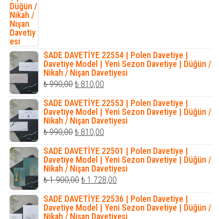
SADE DAVETİYE 22554 | Polen Davetiye |
Davetiye Model | Yeni Sezon Davetiye | Düğün /
Nikah / Nişan Davetiyesi
Orijinal
Şu
₺
990,00
₺
810,00
fiyat:
andaki
SADE DAVETİYE 22553 | Polen Davetiye |
₺ 990,00.
fiyat:
Davetiye Model | Yeni Sezon Davetiye | Düğün /
Nikah / Nişan Davetiyesi
₺ 810,00.
Orijinal
Şu
₺
990,00
₺
810,00
fiyat:
andaki
SADE DAVETİYE 22501 | Polen Davetiye |
₺ 990,00.
fiyat:
Davetiye Model | Yeni Sezon Davetiye | Düğün /
Nikah / Nişan Davetiyesi
₺ 810,00.
Orijinal
Şu
₺
1.900,00
₺
1.728,00
fiyat:
andaki
SADE DAVETİYE 22536 | Polen Davetiye |
₺ 1.900,00.
fiyat:
Davetiye Model | Yeni Sezon Davetiye | Düğün /
Nikah / Nişan Davetiyesi