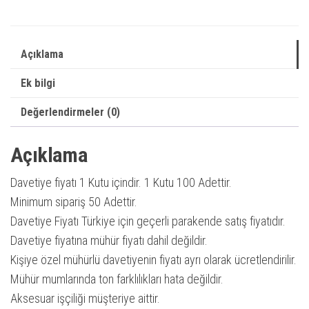
|
Yeni
Sezon
Açıklama
Davetiye
Ek bilgi
|
Düğün
Değerlendirmeler (0)
/
Nikah
Açıklama
/
Davetiye fiyatı 1 Kutu içindir. 1 Kutu 100 Adettir.
Nişan
Minimum sipariş 50 Adettir.
Davetiyesi
Davetiye Fiyatı Türkiye için geçerli parakende satış fiyatıdır.
adet
Davetiye fiyatına mühür fiyatı dahil değildir.
Kişiye özel mühürlü davetiyenin fiyatı ayrı olarak ücretlendirilir.
Mühür mumlarında ton farklılıkları hata değildir.
Aksesuar işçiliği müşteriye aittir.