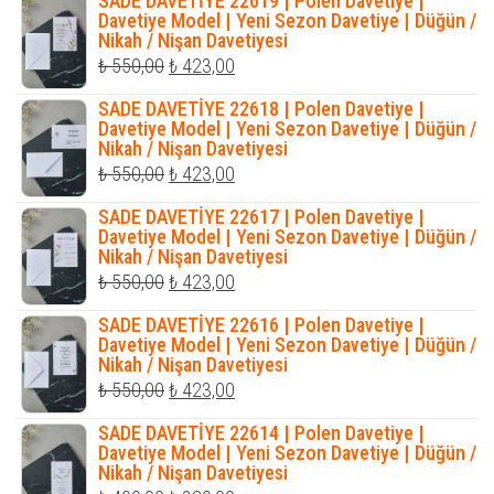
SADE DAVETİYE 22619 | Polen Davetiye |
₺ 550,00.
fiyat:
Davetiye Model | Yeni Sezon Davetiye | Düğün /
Nikah / Nişan Davetiyesi
₺ 423,00.
Orijinal
Şu
₺
550,00
₺
423,00
fiyat:
andaki
SADE DAVETİYE 22618 | Polen Davetiye |
₺ 550,00.
fiyat:
Davetiye Model | Yeni Sezon Davetiye | Düğün /
Nikah / Nişan Davetiyesi
₺ 423,00.
Orijinal
Şu
₺
550,00
₺
423,00
fiyat:
andaki
SADE DAVETİYE 22617 | Polen Davetiye |
₺ 550,00.
fiyat:
Davetiye Model | Yeni Sezon Davetiye | Düğün /
Nikah / Nişan Davetiyesi
₺ 423,00.
Orijinal
Şu
₺
550,00
₺
423,00
fiyat:
andaki
SADE DAVETİYE 22616 | Polen Davetiye |
₺ 550,00.
fiyat:
Davetiye Model | Yeni Sezon Davetiye | Düğün /
Nikah / Nişan Davetiyesi
₺ 423,00.
Orijinal
Şu
₺
550,00
₺
423,00
fiyat:
andaki
SADE DAVETİYE 22614 | Polen Davetiye |
₺ 550,00.
fiyat:
Davetiye Model | Yeni Sezon Davetiye | Düğün /
Nikah / Nişan Davetiyesi
₺ 423,00.