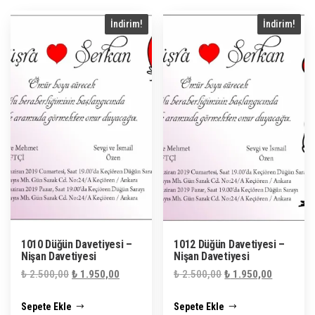
İndirim!
İndirim!
1010 Düğün Davetiyesi –
1012 Düğün Davetiyesi –
Nişan Davetiyesi
Nişan Davetiyesi
Orijinal
Şu
Orijinal
Şu
₺
2.500,00
₺
1.950,00
₺
2.500,00
₺
1.950,00
fiyat:
andaki
fiyat:
andaki
Sepete Ekle
Sepete Ekle
₺ 2.500,00.
fiyat:
₺ 2.500,00.
fiyat: