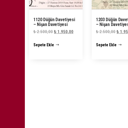
1120 Düğün Davetiyesi
1203 Düğün Davet
– Nişan Davetiyesi
– Nişan Davetiye
Orijinal
Şu
Orijin
₺
2.500,00
₺
1.950,00
₺
2.500,00
₺
1.95
fiyat:
andaki
fiyat:
Sepete Ekle
Sepete Ekle
₺ 2.500,00.
fiyat:
₺ 2.50
₺ 1.950,00.