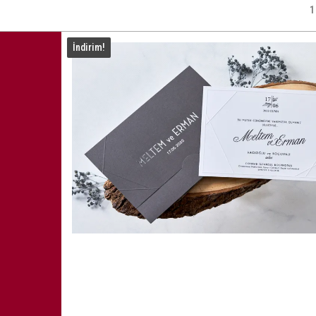
1
İndirim!