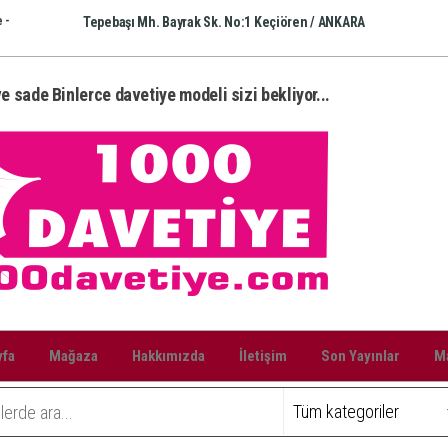
 -
Tepebaşı Mh. Bayrak Sk. No:1 Keçiören / ANKARA
e sade Binlerce davetiye modeli sizi bekliyor...
yfa
Mağaza
Hakkımızda
İletişim
Son Yayınlar
Ma