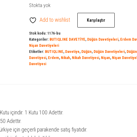
Stokta yok
Add to wishlist
Karşılaştır
Stok kodu:
1176-bu
Kategoriler:
BUTIQLINE DAVETİYE
,
Düğün Davetiyeleri
,
Erdem Dav
Nişan Davetiyeleri
Etiketler:
BUTIQLINE
,
Davetiye
,
Düğün
,
Düğün Davetiyeleri
,
Düğün
Davetiyesi
,
Erdem
,
Nikah
,
Nikah Davetiyesi
,
Nişan
,
Nişan Davetiyel
Davetiyesi
 Kutu içindir. 1 Kutu 100 Adettir.
50 Adettir.
ürkiye için geçerli parakende satış fiyatıdır.