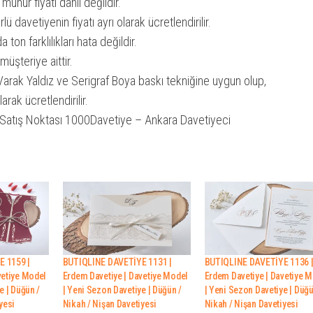
mühür fiyatı dahil değildir.
ü davetiyenin fiyatı ayrı olarak ücretlendirilir.
ton farklılıkları hata değildir.
müşteriye aittir.
Varak Yaldız ve Serigraf Boya baskı tekniğine uygun olup,
larak ücretlendirilir.
Satış Noktası 1000Davetiye – Ankara Davetiyeci
 1159 |
BUTIQLINE DAVETİYE 1131 |
BUTIQLINE DAVETİYE 1136 
vetiye Model
Erdem Davetiye | Davetiye Model
Erdem Davetiye | Davetiye 
e | Düğün /
| Yeni Sezon Davetiye | Düğün /
| Yeni Sezon Davetiye | Düğü
yesi
Nikah / Nişan Davetiyesi
Nikah / Nişan Davetiyesi