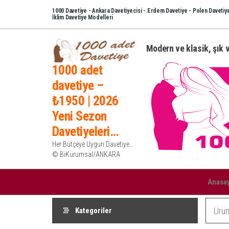
İçeriğe
1000 Davetiye - Ankara Davetiyecisi - Erdem Davetiye - Polen Davetiye
İklim Davetiye Modelleri
atla
Modern ve klasik, şık v
1000 adet
davetiye –
₺1950 | 2026
Yeni Sezon
Davetiyeleri…
Her Bütçeye Uygun Davetiye…
© BiKurumsal/ANKARA
Anasa
Kategoriler