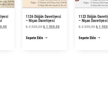
iyesi
1126 Düğün Davetiyesi
1123 Düğün Daveti
si
– Nişan Davetiyesi
– Nişan Davetiyesi
al
Şu
Orijinal
Şu
Orijinal
0,00
₺
2.500,00
₺
1.950,00
₺
2.500,00
₺
1.950
andaki
fiyat:
andaki
fiyat:
Sepete Ekle
Sepete Ekle
0,00.
fiyat:
₺ 2.500,00.
fiyat:
₺ 2.500
₺ 1.950,00.
₺ 1.950,00.