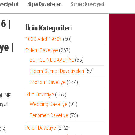
vetiyeleri
Nişan Davetiyeleri
Sünnet Davetiyesi
6 |
Ürün Kategorileri
e
50
1000 Adet 1950₺
50
ye |
ürün
267
Erdem Davetiye
267
ürün
66
BUTIQLINE DAVETİYE
66
ürün
57
Erdem Sünnet Davetiyeleri
57
ürün
144
Ekonom Davetiye
144
ürün
167
İklim Davetiye
167
QLINE
ürün
işan
91
Wedding Davetiye
91
ürün
76
Fenomen Davetiye
76
ürün
212
Polen Davetiye
212
İR.