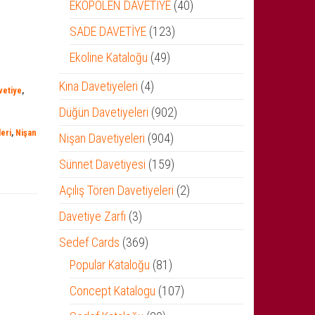
ürün
40
EKOPOLEN DAVETİYE
40
ürün
123
SADE DAVETİYE
123
ürün
49
Ekoline Kataloğu
49
ürün
4
Kına Davetiyeleri
4
etiye
,
ürün
902
Düğün Davetiyeleri
902
ürün
eri
,
Nişan
904
Nişan Davetiyeleri
904
ürün
159
Sünnet Davetiyesi
159
ürün
2
Açılış Tören Davetiyeleri
2
ürün
3
Davetiye Zarfı
3
ürün
369
Sedef Cards
369
ürün
81
Popular Kataloğu
81
ürün
107
Concept Katalogu
107
ürün