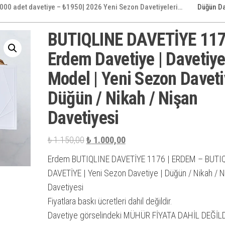
000 adet davetiye – ₺1950| 2026 Yeni Sezon Davetiyeleri…
Düğün Da
BUTIQLINE DAVETİYE 117
Erdem Davetiye | Davetiy
Model | Yeni Sezon Daveti
Düğün / Nikah / Nişan
Davetiyesi
Orijinal
Şu
₺
1.150,00
₺
1.000,00
fiyat:
andaki
Erdem BUTIQLINE DAVETİYE 1176 | ERDEM – BUTI
₺ 1.150,00.
fiyat:
DAVETİYE | Yeni Sezon Davetiye | Düğün / Nikah / N
₺ 1.000,00.
Davetiyesi
Fiyatlara baskı ücretleri dahil değildir.
Davetiye görselindeki MÜHÜR FİYATA DAHİL DEĞİLD