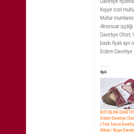
Davetiye fiyatına 
Kişiye özel mühürl
Mühür mumlarında 
Aksesuar işçiliği 
Davetiye Ofset, 
baskı fiyatı ayrı o
Erdem Davetiye 
İlgili
BUTIQLINE DAVETİYE
Erdem Davetiye | Da
| Yeni Sezon Davetiy
Nikah / Nişan Daveti