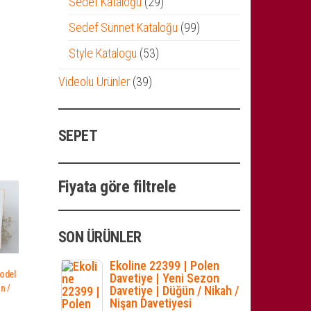
29
Sedef Kataloğu
29
ürün
99
Sedef Sünnet Kataloğu
99
ürün
53
Style Katalogu
53
ürün
39
Videolu Ürünler
39
ürün
SEPET
Fiyata göre filtrele
SON ÜRÜNLER
|
Ekoline 22399 | Polen
Model
Davetiye | Yeni Sezon
n /
Davetiye | Düğün / Nikah /
Nişan Davetiyesi