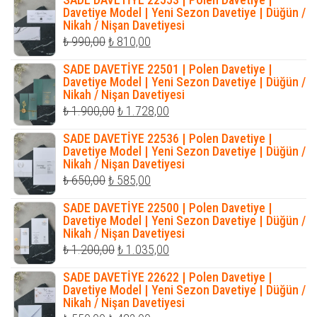
₺ 990,00.
fiyat:
Davetiye Model | Yeni Sezon Davetiye | Düğün /
Nikah / Nişan Davetiyesi
₺ 810,00.
Orijinal
Şu
₺
990,00
₺
810,00
fiyat:
andaki
SADE DAVETİYE 22501 | Polen Davetiye |
₺ 990,00.
fiyat:
Davetiye Model | Yeni Sezon Davetiye | Düğün /
Nikah / Nişan Davetiyesi
₺ 810,00.
Orijinal
Şu
₺
1.900,00
₺
1.728,00
fiyat:
andaki
SADE DAVETİYE 22536 | Polen Davetiye |
₺ 1.900,00.
fiyat:
Davetiye Model | Yeni Sezon Davetiye | Düğün /
Nikah / Nişan Davetiyesi
₺ 1.728,00.
Orijinal
Şu
₺
650,00
₺
585,00
fiyat:
andaki
SADE DAVETİYE 22500 | Polen Davetiye |
₺ 650,00.
fiyat:
Davetiye Model | Yeni Sezon Davetiye | Düğün /
Nikah / Nişan Davetiyesi
₺ 585,00.
Orijinal
Şu
₺
1.200,00
₺
1.035,00
fiyat:
andaki
SADE DAVETİYE 22622 | Polen Davetiye |
₺ 1.200,00.
fiyat:
Davetiye Model | Yeni Sezon Davetiye | Düğün /
Nikah / Nişan Davetiyesi
₺ 1.035,00.