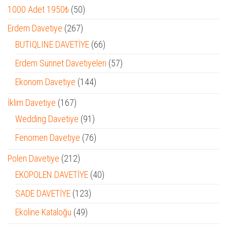
50
1000 Adet 1950₺
50
ürün
267
Erdem Davetiye
267
ürün
66
BUTIQLINE DAVETİYE
66
ürün
57
Erdem Sünnet Davetiyeleri
57
ürün
144
Ekonom Davetiye
144
ürün
167
İklim Davetiye
167
ürün
91
Wedding Davetiye
91
ürün
76
Fenomen Davetiye
76
ürün
212
Polen Davetiye
212
ürün
40
EKOPOLEN DAVETİYE
40
ürün
123
SADE DAVETİYE
123
ürün
49
Ekoline Kataloğu
49
ürün