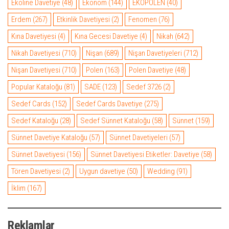
Ekoline Davetiye
(48)
Ekonom
(144)
EKOPOLEN
(40)
Erdem
(267)
Etkinlik Davetiyesi
(2)
Fenomen
(76)
Kına Davetiyesi
(4)
Kına Gecesi Davetiye
(4)
Nikah
(642)
Nikah Davetiyesi
(710)
Nişan
(689)
Nişan Davetiyeleri
(712)
Nişan Davetiyesi
(710)
Polen
(163)
Polen Davetiye
(48)
Popular Kataloğu
(81)
SADE
(123)
Sedef 3726
(2)
Sedef Cards
(152)
Sedef Cards Davetiye
(275)
Sedef Kataloğu
(28)
Sedef Sünnet Kataloğu
(58)
Sünnet
(159)
Sünnet Davetiye Kataloğu
(57)
Sünnet Davetiyeleri
(57)
Sünnet Davetiyesi
(156)
Sünnet Davetiyesi Etiketler: Davetiye
(58)
Tören Davetiyesi
(2)
Uygun davetiye
(50)
Wedding
(91)
İklim
(167)
Reklamlar