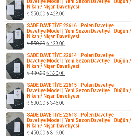
₺ 550,00.
fiyat:
Davetiye Model | Yeni Sezon Davetiye | Düğün /
Nikah / Nişan Davetiyesi
₺ 423,00.
Orijinal
Şu
₺
550,00
₺
423,00
fiyat:
andaki
SADE DAVETİYE 22616 | Polen Davetiye |
₺ 550,00.
fiyat:
Davetiye Model | Yeni Sezon Davetiye | Düğün /
Nikah / Nişan Davetiyesi
₺ 423,00.
Orijinal
Şu
₺
550,00
₺
423,00
fiyat:
andaki
SADE DAVETİYE 22614 | Polen Davetiye |
₺ 550,00.
fiyat:
Davetiye Model | Yeni Sezon Davetiye | Düğün /
Nikah / Nişan Davetiyesi
₺ 423,00.
Orijinal
Şu
₺
400,00
₺
320,00
fiyat:
andaki
SADE DAVETİYE 22615 | Polen Davetiye |
₺ 400,00.
fiyat:
Davetiye Model | Yeni Sezon Davetiye | Düğün /
Nikah / Nişan Davetiyesi
₺ 320,00.
Orijinal
Şu
₺
500,00
₺
345,00
fiyat:
andaki
SADE DAVETİYE 22613 | Polen Davetiye |
₺ 500,00.
fiyat:
Davetiye Model | Yeni Sezon Davetiye | Düğün /
Nikah / Nişan Davetiyesi
₺ 345,00.
Orijinal
Şu
₺
450,00
₺
316,00