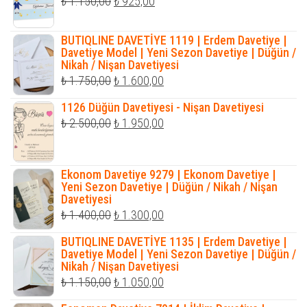
Orijinal
Şu
₺
1.150,00
₺
925,00
fiyat:
andaki
₺ 1.150,00.
fiyat:
BUTIQLINE DAVETİYE 1119 | Erdem Davetiye |
Davetiye Model | Yeni Sezon Davetiye | Düğün /
₺ 925,00.
Nikah / Nişan Davetiyesi
Orijinal
Şu
₺
1.750,00
₺
1.600,00
fiyat:
andaki
1126 Düğün Davetiyesi - Nişan Davetiyesi
₺ 1.750,00.
fiyat:
Orijinal
Şu
₺
2.500,00
₺
1.950,00
₺ 1.600,00.
fiyat:
andaki
₺ 2.500,00.
fiyat:
Ekonom Davetiye 9279 | Ekonom Davetiye |
₺ 1.950,00.
Yeni Sezon Davetiye | Düğün / Nikah / Nişan
Davetiyesi
Orijinal
Şu
₺
1.400,00
₺
1.300,00
fiyat:
andaki
BUTIQLINE DAVETİYE 1135 | Erdem Davetiye |
₺ 1.400,00.
fiyat:
Davetiye Model | Yeni Sezon Davetiye | Düğün /
Nikah / Nişan Davetiyesi
₺ 1.300,00.
Orijinal
Şu
₺
1.150,00
₺
1.050,00
fiyat:
andaki