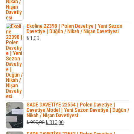
Ekoline 22398 | Polen Davetiye | Yeni Sezon
Davetiye | Düğün / Nikah / Nişan Davetiyesi
₺
1,00
SADE DAVETİYE 22554 | Polen Davetiye |
Davetiye Model | Yeni Sezon Davetiye | Düğün /
Nikah / Nişan Davetiyesi
Orijinal
Şu
₺
990,00
₺
810,00
fiyat:
andaki
SADE DAVETİYE 22553 | Polen Davetiye |