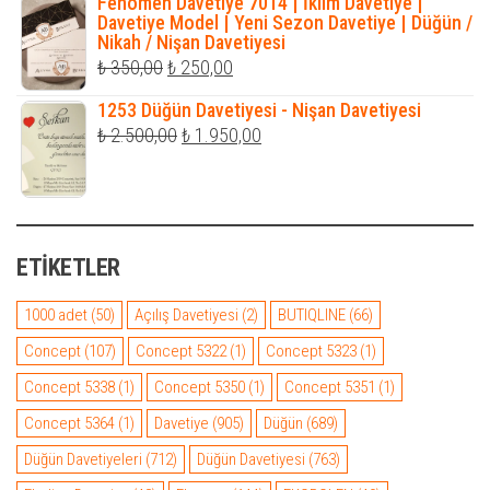
Fenomen Davetiye 7014 | İklim Davetiye |
₺ 1.150,00.
fiyat:
Davetiye Model | Yeni Sezon Davetiye | Düğün /
Nikah / Nişan Davetiyesi
₺ 1.050,00.
Orijinal
Şu
₺
350,00
₺
250,00
fiyat:
andaki
1253 Düğün Davetiyesi - Nişan Davetiyesi
₺ 350,00.
fiyat:
Orijinal
Şu
₺
2.500,00
₺
1.950,00
₺ 250,00.
fiyat:
andaki
₺ 2.500,00.
fiyat:
₺ 1.950,00.
ETIKETLER
1000 adet
(50)
Açılış Davetiyesi
(2)
BUTIQLINE
(66)
Concept
(107)
Concept 5322
(1)
Concept 5323
(1)
Concept 5338
(1)
Concept 5350
(1)
Concept 5351
(1)
Concept 5364
(1)
Davetiye
(905)
Düğün
(689)
Düğün Davetiyeleri
(712)
Düğün Davetiyesi
(763)