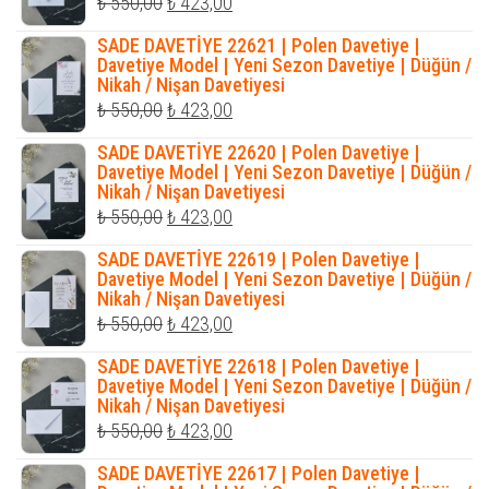
Orijinal
Şu
₺
550,00
₺
423,00
fiyat:
andaki
SADE DAVETİYE 22621 | Polen Davetiye |
₺ 550,00.
fiyat:
Davetiye Model | Yeni Sezon Davetiye | Düğün /
Nikah / Nişan Davetiyesi
₺ 423,00.
Orijinal
Şu
₺
550,00
₺
423,00
fiyat:
andaki
SADE DAVETİYE 22620 | Polen Davetiye |
₺ 550,00.
fiyat:
Davetiye Model | Yeni Sezon Davetiye | Düğün /
Nikah / Nişan Davetiyesi
₺ 423,00.
Orijinal
Şu
₺
550,00
₺
423,00
fiyat:
andaki
SADE DAVETİYE 22619 | Polen Davetiye |
₺ 550,00.
fiyat:
Davetiye Model | Yeni Sezon Davetiye | Düğün /
Nikah / Nişan Davetiyesi
₺ 423,00.
Orijinal
Şu
₺
550,00
₺
423,00
fiyat:
andaki
SADE DAVETİYE 22618 | Polen Davetiye |
₺ 550,00.
fiyat:
Davetiye Model | Yeni Sezon Davetiye | Düğün /
Nikah / Nişan Davetiyesi
₺ 423,00.
Orijinal
Şu
₺
550,00
₺
423,00
fiyat:
andaki
SADE DAVETİYE 22617 | Polen Davetiye |