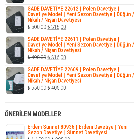
fiyat:
andaki
SADE DAVETİYE 22612 | Polen Davetiye |
₺ 450,00.
fiyat:
Davetiye Model | Yeni Sezon Davetiye | Düğün /
Nikah / Nişan Davetiyesi
₺ 316,00.
Orijinal
Şu
₺
500,00
₺
316,00
fiyat:
andaki
SADE DAVETİYE 22611 | Polen Davetiye |
₺ 500,00.
fiyat:
Davetiye Model | Yeni Sezon Davetiye | Düğün /
Nikah / Nişan Davetiyesi
₺ 316,00.
Orijinal
Şu
₺
490,00
₺
316,00
fiyat:
andaki
SADE DAVETİYE 22609 | Polen Davetiye |
₺ 490,00.
fiyat:
Davetiye Model | Yeni Sezon Davetiye | Düğün /
Nikah / Nişan Davetiyesi
₺ 316,00.
Orijinal
Şu
₺
650,00
₺
405,00
fiyat:
andaki
₺ 650,00.
fiyat:
ÖNERILEN MODELLER
₺ 405,00.
Erdem Sünnet 80936 | Erdem Davetiye | Yeni
Sezon Davetiye | Sünnet Davetiyesi