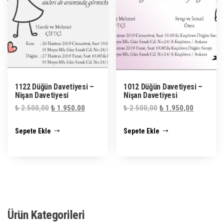
1122 Düğün Davetiyesi –
1012 Düğün Davetiyesi –
Nişan Davetiyesi
Nişan Davetiyesi
Orijinal
Şu
Orijinal
Şu
₺
2.500,00
₺
1.950,00
₺
2.500,00
₺
1.950,00
fiyat:
andaki
fiyat:
andaki
Sepete Ekle
Sepete Ekle
₺ 2.500,00.
fiyat:
₺ 2.500,00.
fiyat:
₺ 1.950,00.
₺ 1.950,0
Ürün Kategorileri