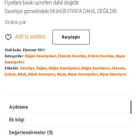
Fiyatlara baskı ücretleri dahil değildir.
Davetiye görselindeki MÜHÜR FİYATA DAHİL DEĞİLDİR.
Stokta yok
Add to wishlist
Karşılaştır
Stok kodu:
Ekonom-9311
Kategoriler:
Düğün Davetiyeleri
,
Ekonom Davetiye
,
Erdem Davetiye
,
Nişan
Davetiyeleri
Etiketler:
Davetiye
,
Düğün
,
Düğün Davetiyeleri
,
Düğün Davetiyesi
,
Ekonom
,
Erdem
,
Nikah
,
Nikah Davetiyesi
,
Nişan
,
Nişan Davetiyeleri
,
Nişan Davetiyesi
Açıklama
Ek bilgi
Değerlendirmeler (0)