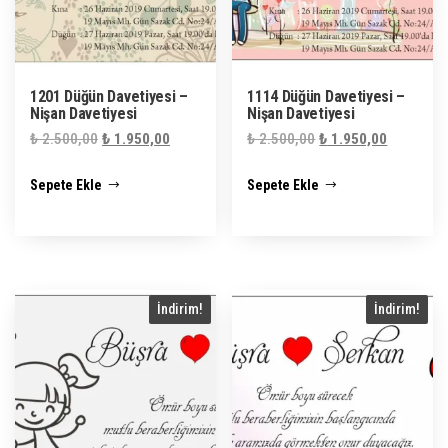
1201 Düğün Davetiyesi –
1114 Düğün Davetiyesi –
Nişan Davetiyesi
Nişan Davetiyesi
Orijinal
Şu
Orijinal
Şu
₺
2.500,00
₺
1.950,00
₺
2.500,00
₺
1.950,00
fiyat:
andaki
fiyat:
andaki
Sepete Ekle
Sepete Ekle
₺ 2.500,00.
fiyat:
₺ 2.500,00.
fiyat:
₺ 1.950,00.
₺ 1.950,0
İndirim!
İndirim!