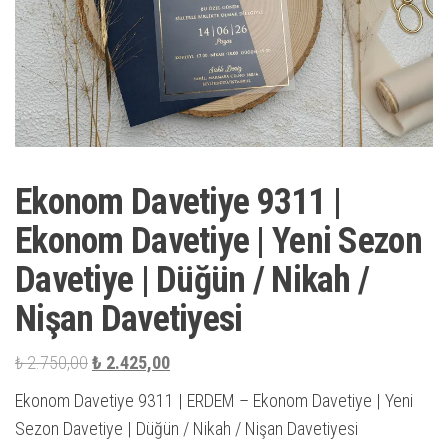
Ekonom Davetiye 9311 |
Ekonom Davetiye | Yeni Sezon
Davetiye | Düğün / Nikah /
Nişan Davetiyesi
Orijinal
Şu
₺
2.750,00
₺
2.425,00
fiyat:
andaki
Ekonom Davetiye 9311 | ERDEM – Ekonom Davetiye | Yeni
₺ 2.750,00.
fiyat:
Sezon Davetiye | Düğün / Nikah / Nişan Davetiyesi
₺ 2.425,00.