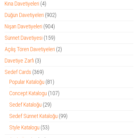
4
Kına Davetiyeleri
4
ürün
902
Düğün Davetiyeleri
902
ürün
904
Nişan Davetiyeleri
904
ürün
159
Sünnet Davetiyesi
159
ürün
2
Açılış Tören Davetiyeleri
2
ürün
3
Davetiye Zarfı
3
ürün
369
Sedef Cards
369
ürün
81
Popular Kataloğu
81
ürün
107
Concept Katalogu
107
ürün
29
Sedef Kataloğu
29
ürün
99
Sedef Sünnet Kataloğu
99
ürün
53
Style Katalogu
53
ürün