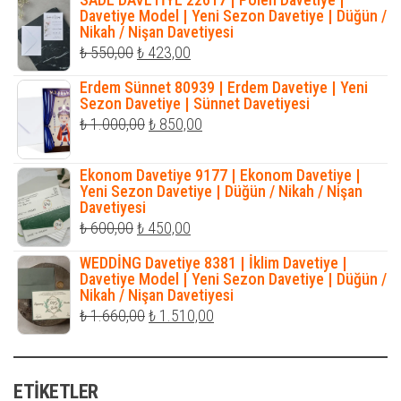
₺ 800,00.
fiyat:
Davetiye Model | Yeni Sezon Davetiye | Düğün /
Nikah / Nişan Davetiyesi
₺ 765,00.
Orijinal
Şu
₺
550,00
₺
423,00
fiyat:
andaki
Erdem Sünnet 80939 | Erdem Davetiye | Yeni
₺ 550,00.
fiyat:
Sezon Davetiye | Sünnet Davetiyesi
Orijinal
Şu
₺
1.000,00
₺
850,00
₺ 423,00.
fiyat:
andaki
₺ 1.000,00.
fiyat:
Ekonom Davetiye 9177 | Ekonom Davetiye |
Yeni Sezon Davetiye | Düğün / Nikah / Nişan
₺ 850,00.
Davetiyesi
Orijinal
Şu
₺
600,00
₺
450,00
fiyat:
andaki
WEDDİNG Davetiye 8381 | İklim Davetiye |
₺ 600,00.
fiyat:
Davetiye Model | Yeni Sezon Davetiye | Düğün /
Nikah / Nişan Davetiyesi
₺ 450,00.
Orijinal
Şu
₺
1.660,00
₺
1.510,00
fiyat:
andaki
₺ 1.660,00.
fiyat:
ETIKETLER
₺ 1.510,00.