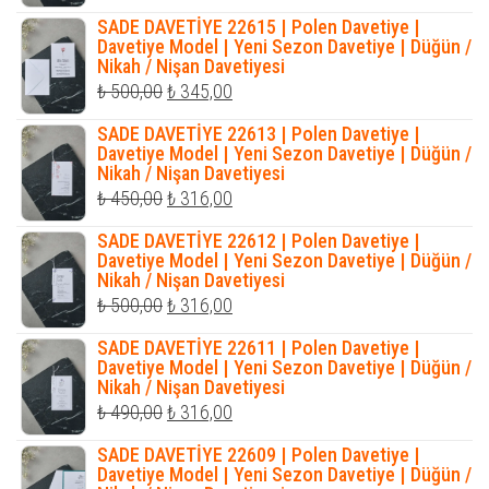
fiyat:
andaki
SADE DAVETİYE 22615 | Polen Davetiye |
₺ 400,00.
fiyat:
Davetiye Model | Yeni Sezon Davetiye | Düğün /
Nikah / Nişan Davetiyesi
₺ 320,00.
Orijinal
Şu
₺
500,00
₺
345,00
fiyat:
andaki
SADE DAVETİYE 22613 | Polen Davetiye |
₺ 500,00.
fiyat:
Davetiye Model | Yeni Sezon Davetiye | Düğün /
Nikah / Nişan Davetiyesi
₺ 345,00.
Orijinal
Şu
₺
450,00
₺
316,00
fiyat:
andaki
SADE DAVETİYE 22612 | Polen Davetiye |
₺ 450,00.
fiyat:
Davetiye Model | Yeni Sezon Davetiye | Düğün /
Nikah / Nişan Davetiyesi
₺ 316,00.
Orijinal
Şu
₺
500,00
₺
316,00
fiyat:
andaki
SADE DAVETİYE 22611 | Polen Davetiye |
₺ 500,00.
fiyat:
Davetiye Model | Yeni Sezon Davetiye | Düğün /
Nikah / Nişan Davetiyesi
₺ 316,00.
Orijinal
Şu
₺
490,00
₺
316,00
fiyat:
andaki
SADE DAVETİYE 22609 | Polen Davetiye |
₺ 490,00.
fiyat:
Davetiye Model | Yeni Sezon Davetiye | Düğün /