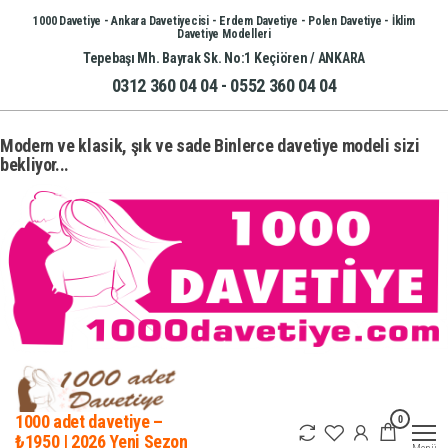
İçeriğe
1000 Davetiye - Ankara Davetiyecisi - Erdem Davetiye - Polen Davetiye - İklim
Davetiye Modelleri
atla
Tepebaşı Mh. Bayrak Sk. No:1 Keçiören / ANKARA
0312 360 04 04 - 0552 360 04 04
Modern ve klasik, şık ve sade Binlerce davetiye modeli sizi
bekliyor...
0
1000 adet davetiye –
₺1950 | 2026 Yeni Sezon