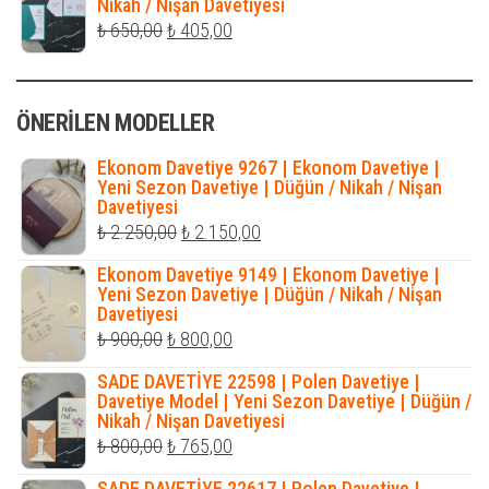
Nikah / Nişan Davetiyesi
₺ 316,00.
Orijinal
Şu
₺
650,00
₺
405,00
fiyat:
andaki
₺ 650,00.
fiyat:
ÖNERILEN MODELLER
₺ 405,00.
Ekonom Davetiye 9267 | Ekonom Davetiye |
Yeni Sezon Davetiye | Düğün / Nikah / Nişan
Davetiyesi
Orijinal
Şu
₺
2.250,00
₺
2.150,00
fiyat:
andaki
Ekonom Davetiye 9149 | Ekonom Davetiye |
₺ 2.250,00.
fiyat:
Yeni Sezon Davetiye | Düğün / Nikah / Nişan
Davetiyesi
₺ 2.150,00.
Orijinal
Şu
₺
900,00
₺
800,00
fiyat:
andaki
SADE DAVETİYE 22598 | Polen Davetiye |
₺ 900,00.
fiyat:
Davetiye Model | Yeni Sezon Davetiye | Düğün /
Nikah / Nişan Davetiyesi
₺ 800,00.
Orijinal
Şu
₺
800,00
₺
765,00
fiyat:
andaki
SADE DAVETİYE 22617 | Polen Davetiye |