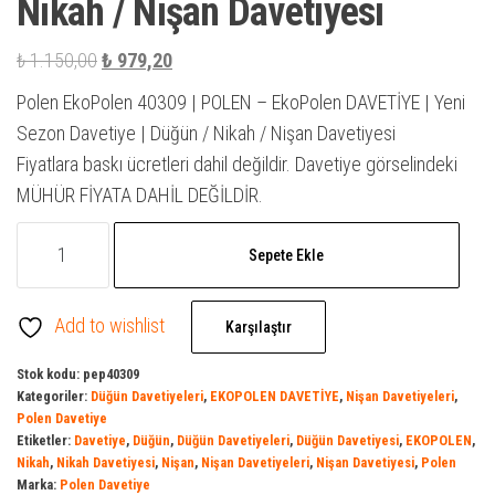
Nikah / Nişan Davetiyesi
Orijinal
Şu
₺
1.150,00
₺
979,20
fiyat:
andaki
Polen EkoPolen 40309 | POLEN – EkoPolen DAVETİYE | Yeni
₺ 1.150,00.
fiyat:
Sezon Davetiye | Düğün / Nikah / Nişan Davetiyesi
₺ 979,20.
Fiyatlara baskı ücretleri dahil değildir. Davetiye görselindeki
MÜHÜR FİYATA DAHİL DEĞİLDİR.
Ekopolen
Sepete Ekle
40309
|
Add to wishlist
Polen
Karşılaştır
Davetiye
Stok kodu:
pep40309
|
Kategoriler:
Düğün Davetiyeleri
,
EKOPOLEN DAVETİYE
,
Nişan Davetiyeleri
,
Davetiye
Polen Davetiye
Etiketler:
Davetiye
,
Düğün
,
Düğün Davetiyeleri
,
Düğün Davetiyesi
,
EKOPOLEN
,
Model
Nikah
,
Nikah Davetiyesi
,
Nişan
,
Nişan Davetiyeleri
,
Nişan Davetiyesi
,
Polen
|
Marka:
Polen Davetiye