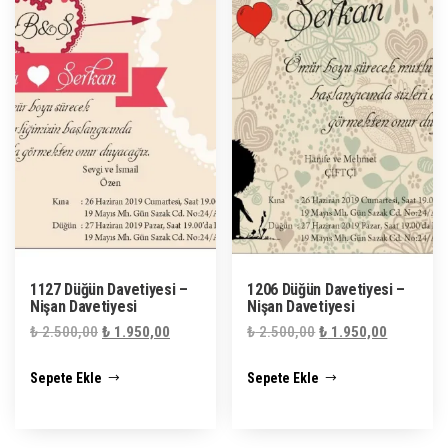
1127 Düğün Davetiyesi –
1206 Düğün Davetiyesi –
Nişan Davetiyesi
Nişan Davetiyesi
Orijinal
Şu
Orijinal
Şu
₺
2.500,00
₺
1.950,00
₺
2.500,00
₺
1.950,00
fiyat:
andaki
fiyat:
andaki
Sepete Ekle
Sepete Ekle
₺ 2.500,00.
fiyat:
₺ 2.500,00.
fiyat:
₺ 1.950,00.
₺ 1.950,0