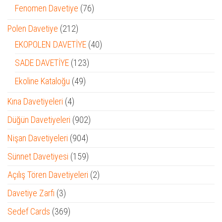
ürün
76
Fenomen Davetiye
76
ürün
212
Polen Davetiye
212
ürün
40
EKOPOLEN DAVETİYE
40
ürün
123
SADE DAVETİYE
123
ürün
49
Ekoline Kataloğu
49
ürün
4
Kına Davetiyeleri
4
ürün
902
Düğün Davetiyeleri
902
ürün
904
Nişan Davetiyeleri
904
ürün
159
Sünnet Davetiyesi
159
ürün
2
Açılış Tören Davetiyeleri
2
ürün
3
Davetiye Zarfı
3
ürün
369
Sedef Cards
369