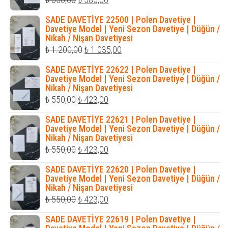
fiyat:
andaki
SADE DAVETİYE 22500 | Polen Davetiye |
₺ 650,00.
fiyat:
Davetiye Model | Yeni Sezon Davetiye | Düğün /
Nikah / Nişan Davetiyesi
₺ 585,00.
Orijinal
Şu
₺
1.200,00
₺
1.035,00
fiyat:
andaki
SADE DAVETİYE 22622 | Polen Davetiye |
₺ 1.200,00.
fiyat:
Davetiye Model | Yeni Sezon Davetiye | Düğün /
Nikah / Nişan Davetiyesi
₺ 1.035,00.
Orijinal
Şu
₺
550,00
₺
423,00
fiyat:
andaki
SADE DAVETİYE 22621 | Polen Davetiye |
₺ 550,00.
fiyat:
Davetiye Model | Yeni Sezon Davetiye | Düğün /
Nikah / Nişan Davetiyesi
₺ 423,00.
Orijinal
Şu
₺
550,00
₺
423,00
fiyat:
andaki
SADE DAVETİYE 22620 | Polen Davetiye |
₺ 550,00.
fiyat:
Davetiye Model | Yeni Sezon Davetiye | Düğün /
Nikah / Nişan Davetiyesi
₺ 423,00.
Orijinal
Şu
₺
550,00
₺
423,00
fiyat:
andaki
SADE DAVETİYE 22619 | Polen Davetiye |
₺ 550,00.
fiyat: