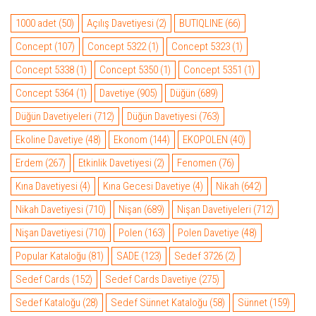
1000 adet
(50)
Açılış Davetiyesi
(2)
BUTIQLINE
(66)
Concept
(107)
Concept 5322
(1)
Concept 5323
(1)
Concept 5338
(1)
Concept 5350
(1)
Concept 5351
(1)
Concept 5364
(1)
Davetiye
(905)
Düğün
(689)
Düğün Davetiyeleri
(712)
Düğün Davetiyesi
(763)
Ekoline Davetiye
(48)
Ekonom
(144)
EKOPOLEN
(40)
Erdem
(267)
Etkinlik Davetiyesi
(2)
Fenomen
(76)
Kına Davetiyesi
(4)
Kına Gecesi Davetiye
(4)
Nikah
(642)
Nikah Davetiyesi
(710)
Nişan
(689)
Nişan Davetiyeleri
(712)
Nişan Davetiyesi
(710)
Polen
(163)
Polen Davetiye
(48)
Popular Kataloğu
(81)
SADE
(123)
Sedef 3726
(2)
Sedef Cards
(152)
Sedef Cards Davetiye
(275)
Sedef Kataloğu
(28)
Sedef Sünnet Kataloğu
(58)
Sünnet
(159)