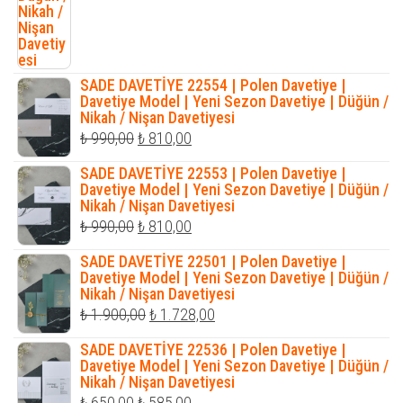
SADE DAVETİYE 22554 | Polen Davetiye |
Davetiye Model | Yeni Sezon Davetiye | Düğün /
Nikah / Nişan Davetiyesi
Orijinal
Şu
₺
990,00
₺
810,00
fiyat:
andaki
SADE DAVETİYE 22553 | Polen Davetiye |
₺ 990,00.
fiyat:
Davetiye Model | Yeni Sezon Davetiye | Düğün /
Nikah / Nişan Davetiyesi
₺ 810,00.
Orijinal
Şu
₺
990,00
₺
810,00
fiyat:
andaki
SADE DAVETİYE 22501 | Polen Davetiye |
₺ 990,00.
fiyat:
Davetiye Model | Yeni Sezon Davetiye | Düğün /
Nikah / Nişan Davetiyesi
₺ 810,00.
Orijinal
Şu
₺
1.900,00
₺
1.728,00
fiyat:
andaki
SADE DAVETİYE 22536 | Polen Davetiye |
₺ 1.900,00.
fiyat:
Davetiye Model | Yeni Sezon Davetiye | Düğün /
Nikah / Nişan Davetiyesi
₺ 1.728,00.
Orijinal
Şu
₺
650,00
₺
585,00