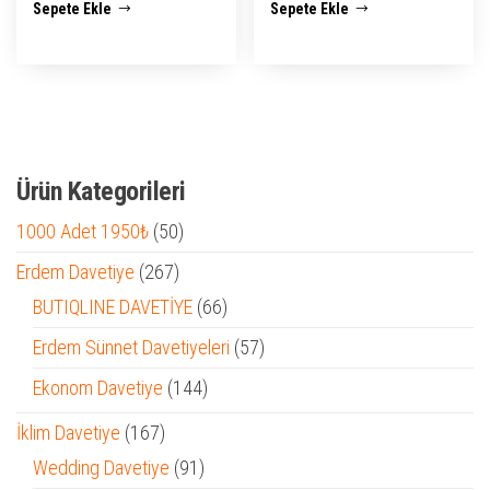
Sepete Ekle
Sepete Ekle
₺ 2.500,00.
fiyat:
₺ 2.500,00.
fiyat:
₺ 1.950,00.
₺ 1.950,0
Ürün Kategorileri
50
1000 Adet 1950₺
50
ürün
267
Erdem Davetiye
267
ürün
66
BUTIQLINE DAVETİYE
66
ürün
57
Erdem Sünnet Davetiyeleri
57
ürün
144
Ekonom Davetiye
144
ürün
167
İklim Davetiye
167
ürün
91
Wedding Davetiye
91