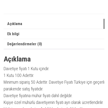
Yeni
Sezon
Davetiye
Açıklama
|
Düğün
Ek bilgi
/
Değerlendirmeler (0)
Nikah
/
Açıklama
Nişan
Davetiyesi
Davetiye fiyatı 1 Kutu içindir.
adet
1 Kutu 100 Adettir.
Minimum sipariş 50 Adettir. Davetiye Fiyatı Türkiye için geçerli
parakende satış fiyatıdır.
Davetiye fiyatına mühür fiyatı dahil değildir.
Kişiye özel mühürlü davetiyenin fiyatı ayrı olarak ücretlendirilir.