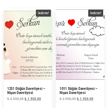
İndirim!
İndirim!
1251 Düğün Davetiyesi –
1011 Düğün Davetiyesi –
Nişan Davetiyesi
Nişan Davetiyesi
Orijinal
Şu
Orijinal
Şu
₺
2.500,00
₺
1.950,00
₺
2.500,00
₺
1.950,00
fiyat:
andaki
fiyat:
andaki