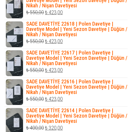
Davetiye Model | Yeni Sezon Davetiye | Düğün /
Nikah / Nişan Davetiyesi
₺ 423,00.
Orijinal
Şu
₺
550,00
₺
423,00
fiyat:
andaki
SADE DAVETİYE 22618 | Polen Davetiye |
₺ 550,00.
fiyat:
Davetiye Model | Yeni Sezon Davetiye | Düğün /
Nikah / Nişan Davetiyesi
₺ 423,00.
Orijinal
Şu
₺
550,00
₺
423,00
fiyat:
andaki
SADE DAVETİYE 22617 | Polen Davetiye |
₺ 550,00.
fiyat:
Davetiye Model | Yeni Sezon Davetiye | Düğün /
Nikah / Nişan Davetiyesi
₺ 423,00.
Orijinal
Şu
₺
550,00
₺
423,00
fiyat:
andaki
SADE DAVETİYE 22616 | Polen Davetiye |
₺ 550,00.
fiyat:
Davetiye Model | Yeni Sezon Davetiye | Düğün /
Nikah / Nişan Davetiyesi
₺ 423,00.
Orijinal
Şu
₺
550,00
₺
423,00
fiyat:
andaki
SADE DAVETİYE 22614 | Polen Davetiye |
₺ 550,00.
fiyat:
Davetiye Model | Yeni Sezon Davetiye | Düğün /
Nikah / Nişan Davetiyesi
₺ 423,00.
Orijinal
Şu
₺
400,00
₺
320,00