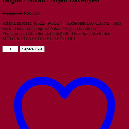
Orijinal
Şu
₺
1.100,00
₺
967,50
fiyat:
andaki
fiyat:
Polen EkoPolen 40322 | POLEN – EkoPolen DAVETİYE | Yeni
₺ 1.100,00.
Sezon Davetiye | Düğün / Nikah / Nişan Davetiyesi
₺ 967,50.
Fiyatlara baskı ücretleri dahil değildir. Davetiye görselindeki
MÜHÜR FİYATA DAHİL DEĞİLDİR.
Ekopolen
Sepete Ekle
40322
|
Polen
Davetiye
|
Davetiye
Model
|
Yeni
Sezon
Davetiye
|
Düğün
/
Nikah