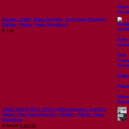
Ekoline 22398 | Polen Davetiye | Yeni Sezon Davetiye |
Düğün / Nikah / Nişan Davetiyesi
₺
1,00
SADE DAVETİYE 22554 | Polen Davetiye | Davetiye
Model | Yeni Sezon Davetiye | Düğün / Nikah / Nişan
Davetiyesi
Orijinal
Şu
₺
990,00
₺
810,00