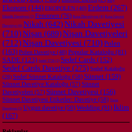
Erdem
(267)
Ekonom
(144)
EKOPOLEN
(40)
Fenomen
(76)
Kına Davetiyesi
(4)
Kına Gecesi
Etkinlik Davetiyesi
(2)
Nikah
(642)
Nikah Davetiyesi
Davetiye
(4)
(710)
Nişan
(689)
Nişan Davetiyeleri
(712)
Nişan Davetiyesi
(710)
Polen
(163)
Popular Kataloğu
(81)
Polen Davetiye
(48)
SADE
(123)
Sedef Cards
(152)
Sedef 3726
(2)
Sedef Cards Davetiye
(275)
Sedef Kataloğu
Sünnet
(159)
Sedef Sünnet Kataloğu
(58)
(28)
Sünnet Davetiye Kataloğu
(57)
Sünnet
Sünnet Davetiyesi
(156)
Davetiyeleri
(57)
Sünnet Davetiyesi Etiketler: Davetiye
(58)
Tören
İklim
Wedding
(91)
Uygun davetiye
(50)
Davetiyesi
(2)
(167)
Reklamlar