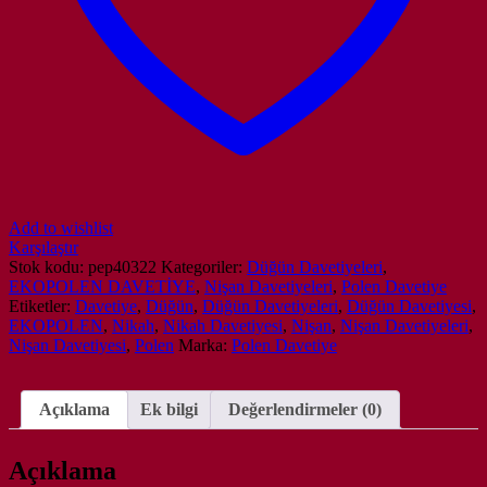
/
Nişan
Davetiyesi
adet
Add to wishlist
Karşılaştır
Stok kodu:
pep40322
Kategoriler:
Düğün Davetiyeleri
,
EKOPOLEN DAVETİYE
,
Nişan Davetiyeleri
,
Polen Davetiye
Etiketler:
Davetiye
,
Düğün
,
Düğün Davetiyeleri
,
Düğün Davetiyesi
,
EKOPOLEN
,
Nikah
,
Nikah Davetiyesi
,
Nişan
,
Nişan Davetiyeleri
,
Nişan Davetiyesi
,
Polen
Marka:
Polen Davetiye
Açıklama
Ek bilgi
Değerlendirmeler (0)
Açıklama