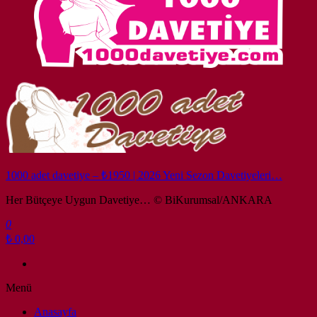
1000 adet davetiye – ₺1950 | 2026 Yeni Sezon Davetiyeleri…
Her Bütçeye Uygun Davetiye… © BiKurumsal/ANKARA
0
₺ 0,00
Menü
Anasayfa