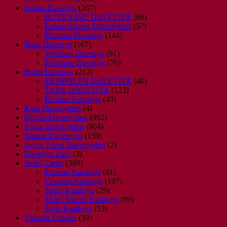
ürün
267
Erdem Davetiye
267
ürün
66
BUTIQLINE DAVETİYE
66
57
ürün
Erdem Sünnet Davetiyeleri
57
144
ürün
Ekonom Davetiye
144
167
ürün
İklim Davetiye
167
ürün
91
Wedding Davetiye
91
ürün
76
Fenomen Davetiye
76
212
ürün
Polen Davetiye
212
ürün
40
EKOPOLEN DAVETİYE
40
123
ürün
SADE DAVETİYE
123
49
ürün
Ekoline Kataloğu
49
4
ürün
Kına Davetiyeleri
4
ürün
902
Düğün Davetiyeleri
902
904
ürün
Nişan Davetiyeleri
904
159
ürün
Sünnet Davetiyesi
159
ürün
2
Açılış Tören Davetiyeleri
2
3
ürün
Davetiye Zarfı
3
ürün
369
Sedef Cards
369
ürün
81
Popular Kataloğu
81
ürün
107
Concept Katalogu
107
29
ürün
Sedef Kataloğu
29
ürün
99
Sedef Sünnet Kataloğu
99
53
ürün
Style Katalogu
53
39
ürün
Videolu Ürünler
39
ürün