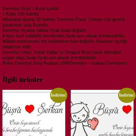
Davetiye fiyatı 1 Kutu içindir.
1 Kutu 100 Adettir.
Minimum sipariş 50 Adettir. Davetiye Fiyatı Türkiye için geçerli
parakende satış fiyatıdır.
Davetiye fiyatına mühür fiyatı dahil değildir.
Kişiye özel mühürlü davetiyenin fiyatı ayrı olarak ücretlendirilir.
Mühür mumlarında ton farklılıkları hata değildir. Aksesuar işçiliği
müşteriye aittir.
Davetiye Ofset, Varak Yaldız ve Serigraf Boya baskı tekniğine
uygun olup, baskı fiyatı ayrı olarak ücretlendirilir.
Polen Davetiye Satış Noktası 1000Davetiye – Ankara Davetiyeci
İlgili ürünler
İndirim!
İndirim!