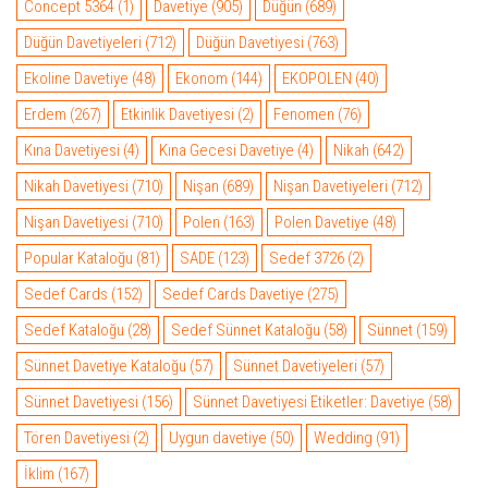
Concept 5364
(1)
Davetiye
(905)
Düğün
(689)
Düğün Davetiyeleri
(712)
Düğün Davetiyesi
(763)
Ekoline Davetiye
(48)
Ekonom
(144)
EKOPOLEN
(40)
Erdem
(267)
Etkinlik Davetiyesi
(2)
Fenomen
(76)
Kına Davetiyesi
(4)
Kına Gecesi Davetiye
(4)
Nikah
(642)
Nikah Davetiyesi
(710)
Nişan
(689)
Nişan Davetiyeleri
(712)
Nişan Davetiyesi
(710)
Polen
(163)
Polen Davetiye
(48)
Popular Kataloğu
(81)
SADE
(123)
Sedef 3726
(2)
Sedef Cards
(152)
Sedef Cards Davetiye
(275)
Sedef Kataloğu
(28)
Sedef Sünnet Kataloğu
(58)
Sünnet
(159)
Sünnet Davetiye Kataloğu
(57)
Sünnet Davetiyeleri
(57)
Sünnet Davetiyesi
(156)
Sünnet Davetiyesi Etiketler: Davetiye
(58)
Tören Davetiyesi
(2)
Uygun davetiye
(50)
Wedding
(91)
İklim
(167)