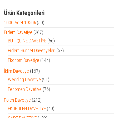
Ürün Kategorileri
50
1000 Adet 1950₺
50
ürün
267
Erdem Davetiye
267
ürün
66
BUTIQLINE DAVETİYE
66
ürün
57
Erdem Sünnet Davetiyeleri
57
ürün
144
Ekonom Davetiye
144
ürün
167
İklim Davetiye
167
ürün
91
Wedding Davetiye
91
ürün
76
Fenomen Davetiye
76
ürün
212
Polen Davetiye
212
ürün
40
EKOPOLEN DAVETİYE
40
ürün
123