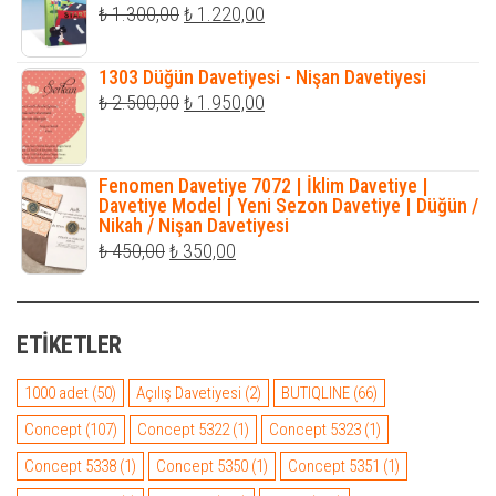
Orijinal
Şu
₺
1.300,00
₺
1.220,00
₺ 469,00.
fiyat:
andaki
₺ 1.300,00.
fiyat:
1303 Düğün Davetiyesi - Nişan Davetiyesi
Orijinal
Şu
₺
2.500,00
₺
1.950,00
₺ 1.220,00.
fiyat:
andaki
₺ 2.500,00.
fiyat:
Fenomen Davetiye 7072 | İklim Davetiye |
₺ 1.950,00.
Davetiye Model | Yeni Sezon Davetiye | Düğün /
Nikah / Nişan Davetiyesi
Orijinal
Şu
₺
450,00
₺
350,00
fiyat:
andaki
₺ 450,00.
fiyat:
ETIKETLER
₺ 350,00.
1000 adet
(50)
Açılış Davetiyesi
(2)
BUTIQLINE
(66)
Concept
(107)
Concept 5322
(1)
Concept 5323
(1)
Concept 5338
(1)
Concept 5350
(1)
Concept 5351
(1)