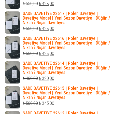
Orijinal
Şu
₺
550,00
₺
423,00
fiyat:
andaki
SADE DAVETİYE 22617 | Polen Davetiye |
₺ 550,00.
fiyat:
Davetiye Model | Yeni Sezon Davetiye | Düğün /
Nikah / Nişan Davetiyesi
₺ 423,00.
Orijinal
Şu
₺
550,00
₺
423,00
fiyat:
andaki
SADE DAVETİYE 22616 | Polen Davetiye |
₺ 550,00.
fiyat:
Davetiye Model | Yeni Sezon Davetiye | Düğün /
Nikah / Nişan Davetiyesi
₺ 423,00.
Orijinal
Şu
₺
550,00
₺
423,00
fiyat:
andaki
SADE DAVETİYE 22614 | Polen Davetiye |
₺ 550,00.
fiyat:
Davetiye Model | Yeni Sezon Davetiye | Düğün /
Nikah / Nişan Davetiyesi
₺ 423,00.
Orijinal
Şu
₺
400,00
₺
320,00
fiyat:
andaki
SADE DAVETİYE 22615 | Polen Davetiye |
₺ 400,00.
fiyat:
Davetiye Model | Yeni Sezon Davetiye | Düğün /
Nikah / Nişan Davetiyesi
₺ 320,00.
Orijinal
Şu
₺
500,00
₺
345,00
fiyat:
andaki
SADE DAVETİYE 22613 | Polen Davetiye |