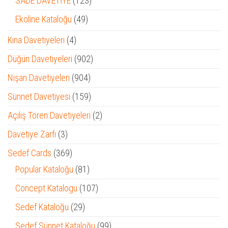
SADE DAVETİYE
123
ürün
49
Ekoline Kataloğu
49
ürün
4
Kına Davetiyeleri
4
ürün
902
Düğün Davetiyeleri
902
ürün
904
Nişan Davetiyeleri
904
ürün
159
Sünnet Davetiyesi
159
ürün
2
Açılış Tören Davetiyeleri
2
ürün
3
Davetiye Zarfı
3
ürün
369
Sedef Cards
369
ürün
81
Popular Kataloğu
81
ürün
107
Concept Katalogu
107
ürün
29
Sedef Kataloğu
29
ürün
99
Sedef Sünnet Kataloğu
99