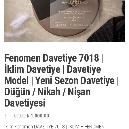
Fenomen Davetiye 7018 |
İklim Davetiye | Davetiye
Model | Yeni Sezon Davetiye |
Düğün / Nikah / Nişan
Davetiyesi
Orijinal
Şu
₺
1.100,00
₺
1.000,00
fiyat:
andaki
İklim Fenomen DAVETİYE 7018 | İKLİM – FENOMEN