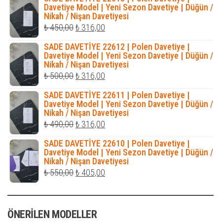
₺ 500,00.
fiyat:
Davetiye Model | Yeni Sezon Davetiye | Düğün /
Nikah / Nişan Davetiyesi
₺ 345,00.
Orijinal
Şu
₺
450,00
₺
316,00
fiyat:
andaki
SADE DAVETİYE 22612 | Polen Davetiye |
₺ 450,00.
fiyat:
Davetiye Model | Yeni Sezon Davetiye | Düğün /
Nikah / Nişan Davetiyesi
₺ 316,00.
Orijinal
Şu
₺
500,00
₺
316,00
fiyat:
andaki
SADE DAVETİYE 22611 | Polen Davetiye |
₺ 500,00.
fiyat:
Davetiye Model | Yeni Sezon Davetiye | Düğün /
Nikah / Nişan Davetiyesi
₺ 316,00.
Orijinal
Şu
₺
490,00
₺
316,00
fiyat:
andaki
SADE DAVETİYE 22610 | Polen Davetiye |
₺ 490,00.
fiyat:
Davetiye Model | Yeni Sezon Davetiye | Düğün /
Nikah / Nişan Davetiyesi
₺ 316,00.
Orijinal
Şu
₺
550,00
₺
405,00
fiyat:
andaki
₺ 550,00.
fiyat:
ÖNERILEN MODELLER
₺ 405,00.