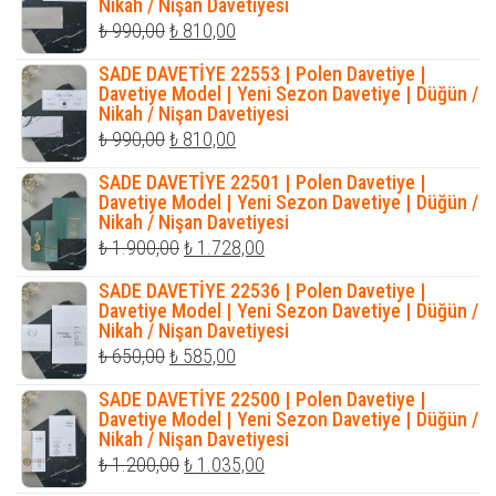
Nikah / Nişan Davetiyesi
Orijinal
Şu
₺
990,00
₺
810,00
fiyat:
andaki
SADE DAVETİYE 22553 | Polen Davetiye |
₺ 990,00.
fiyat:
Davetiye Model | Yeni Sezon Davetiye | Düğün /
Nikah / Nişan Davetiyesi
₺ 810,00.
Orijinal
Şu
₺
990,00
₺
810,00
fiyat:
andaki
SADE DAVETİYE 22501 | Polen Davetiye |
₺ 990,00.
fiyat:
Davetiye Model | Yeni Sezon Davetiye | Düğün /
Nikah / Nişan Davetiyesi
₺ 810,00.
Orijinal
Şu
₺
1.900,00
₺
1.728,00
fiyat:
andaki
SADE DAVETİYE 22536 | Polen Davetiye |
₺ 1.900,00.
fiyat:
Davetiye Model | Yeni Sezon Davetiye | Düğün /
Nikah / Nişan Davetiyesi
₺ 1.728,00.
Orijinal
Şu
₺
650,00
₺
585,00
fiyat:
andaki
SADE DAVETİYE 22500 | Polen Davetiye |
₺ 650,00.
fiyat:
Davetiye Model | Yeni Sezon Davetiye | Düğün /
Nikah / Nişan Davetiyesi
₺ 585,00.
Orijinal
Şu
₺
1.200,00
₺
1.035,00
fiyat:
andaki