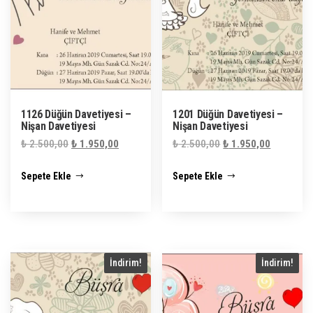
1126 Düğün Davetiyesi –
1201 Düğün Davetiyesi –
Nişan Davetiyesi
Nişan Davetiyesi
Orijinal
Şu
Orijinal
Şu
₺
2.500,00
₺
1.950,00
₺
2.500,00
₺
1.950,00
fiyat:
andaki
fiyat:
andaki
Sepete Ekle
Sepete Ekle
₺ 2.500,00.
fiyat:
₺ 2.500,00.
fiyat:
₺ 1.950,00.
₺ 1.950,0
İndirim!
İndirim!