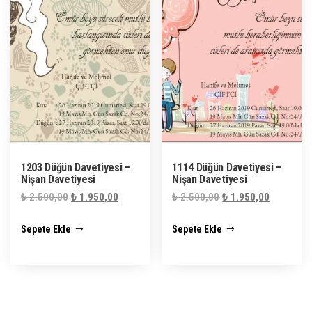
1203 Düğün Davetiyesi –
1114 Düğün Davetiyesi –
Nişan Davetiyesi
Nişan Davetiyesi
Orijinal
Şu
Orijinal
Şu
₺
2.500,00
₺
1.950,00
₺
2.500,00
₺
1.950,00
fiyat:
andaki
fiyat:
andaki
Sepete Ekle
Sepete Ekle
₺ 2.500,00.
fiyat:
₺ 2.500,00.
fiyat:
₺ 1.950,00.
₺ 1.950,0