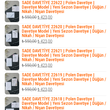
SADE DAVETİYE 22622 | Polen Davetiye |
₺ 1.200,00.
fiyat:
Davetiye Model | Yeni Sezon Davetiye | Düğün /
Nikah / Nişan Davetiyesi
₺ 1.035,00.
Orijinal
Şu
₺
550,00
₺
423,00
fiyat:
andaki
SADE DAVETİYE 22620 | Polen Davetiye |
₺ 550,00.
fiyat:
Davetiye Model | Yeni Sezon Davetiye | Düğün /
Nikah / Nişan Davetiyesi
₺ 423,00.
Orijinal
Şu
₺
550,00
₺
423,00
fiyat:
andaki
SADE DAVETİYE 22621 | Polen Davetiye |
₺ 550,00.
fiyat:
Davetiye Model | Yeni Sezon Davetiye | Düğün /
Nikah / Nişan Davetiyesi
₺ 423,00.
Orijinal
Şu
₺
550,00
₺
423,00
fiyat:
andaki
SADE DAVETİYE 22619 | Polen Davetiye |
₺ 550,00.
fiyat:
Davetiye Model | Yeni Sezon Davetiye | Düğün /
Nikah / Nişan Davetiyesi
₺ 423,00.
Orijinal
Şu
₺
550,00
₺
423,00
fiyat:
andaki
SADE DAVETİYE 22618 | Polen Davetiye |
₺ 550,00.
fiyat:
Davetiye Model | Yeni Sezon Davetiye | Düğün /
Nikah / Nişan Davetiyesi
₺ 423,00.