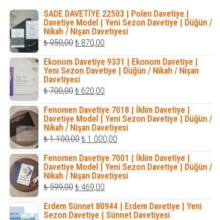
SADE DAVETİYE 22503 | Polen Davetiye |
Davetiye Model | Yeni Sezon Davetiye | Düğün /
Nikah / Nişan Davetiyesi
Orijinal
Şu
₺
950,00
₺
870,00
fiyat:
andaki
Ekonom Davetiye 9331 | Ekonom Davetiye |
₺ 950,00.
fiyat:
Yeni Sezon Davetiye | Düğün / Nikah / Nişan
Davetiyesi
₺ 870,00.
Orijinal
Şu
₺
700,00
₺
620,00
fiyat:
andaki
Fenomen Davetiye 7018 | İklim Davetiye |
₺ 700,00.
fiyat:
Davetiye Model | Yeni Sezon Davetiye | Düğün /
Nikah / Nişan Davetiyesi
₺ 620,00.
Orijinal
Şu
₺
1.100,00
₺
1.000,00
fiyat:
andaki
Fenomen Davetiye 7001 | İklim Davetiye |
₺ 1.100,00.
fiyat:
Davetiye Model | Yeni Sezon Davetiye | Düğün /
Nikah / Nişan Davetiyesi
₺ 1.000,00.
Orijinal
Şu
₺
599,00
₺
469,00
fiyat:
andaki
Erdem Sünnet 80944 | Erdem Davetiye | Yeni
₺ 599,00.
fiyat:
Sezon Davetiye | Sünnet Davetiyesi