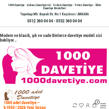
İçeriğe
1000 Davetiye - Ankara Davetiyecisi - Erdem Davetiye - Polen Davetiye - İklim
Davetiye Modelleri
atla
Tepebaşı Mh. Bayrak Sk. No:1 Keçiören / ANKARA
0312 360 04 04 - 0552 360 04 04
Modern ve klasik, şık ve sade Binlerce davetiye modeli sizi
bekliyor...
0
1000 adet davetiye –
₺1950 | 2026 Yeni Sezon