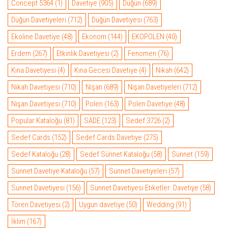
Concept 5364
(1)
Davetiye
(905)
Düğün
(689)
Düğün Davetiyeleri
(712)
Düğün Davetiyesi
(763)
Ekoline Davetiye
(48)
Ekonom
(144)
EKOPOLEN
(40)
Erdem
(267)
Etkinlik Davetiyesi
(2)
Fenomen
(76)
Kına Davetiyesi
(4)
Kına Gecesi Davetiye
(4)
Nikah
(642)
Nikah Davetiyesi
(710)
Nişan
(689)
Nişan Davetiyeleri
(712)
Nişan Davetiyesi
(710)
Polen
(163)
Polen Davetiye
(48)
Popular Kataloğu
(81)
SADE
(123)
Sedef 3726
(2)
Sedef Cards
(152)
Sedef Cards Davetiye
(275)
Sedef Kataloğu
(28)
Sedef Sünnet Kataloğu
(58)
Sünnet
(159)
Sünnet Davetiye Kataloğu
(57)
Sünnet Davetiyeleri
(57)
Sünnet Davetiyesi
(156)
Sünnet Davetiyesi Etiketler: Davetiye
(58)
Tören Davetiyesi
(2)
Uygun davetiye
(50)
Wedding
(91)
İklim
(167)