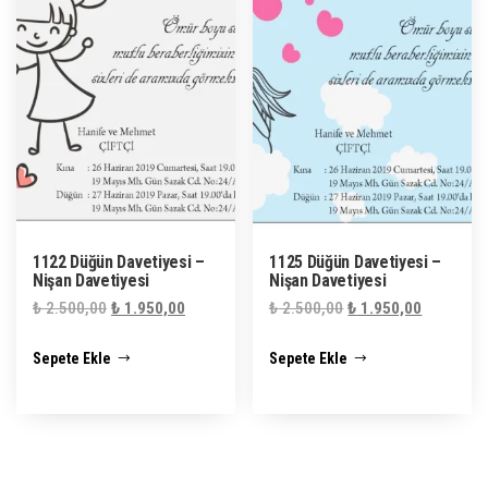
1122 Düğün Davetiyesi –
1125 Düğün Davetiyesi –
Nişan Davetiyesi
Nişan Davetiyesi
Orijinal
Şu
Orijinal
Şu
₺
2.500,00
₺
1.950,00
₺
2.500,00
₺
1.950,00
fiyat:
andaki
fiyat:
andaki
Sepete Ekle
Sepete Ekle
₺ 2.500,00.
fiyat:
₺ 2.500,00.
fiyat:
₺ 1.950,00.
₺ 1.950,0