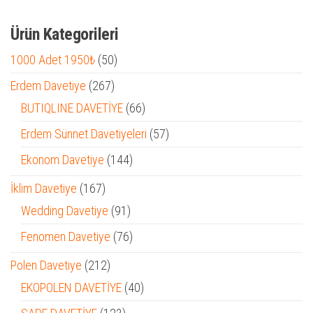
Ürün Kategorileri
50
1000 Adet 1950₺
50
ürün
267
Erdem Davetiye
267
ürün
66
BUTIQLINE DAVETİYE
66
ürün
57
Erdem Sünnet Davetiyeleri
57
ürün
144
Ekonom Davetiye
144
ürün
167
İklim Davetiye
167
ürün
91
Wedding Davetiye
91
ürün
76
Fenomen Davetiye
76
ürün
212
Polen Davetiye
212
ürün
40
EKOPOLEN DAVETİYE
40
ürün
123