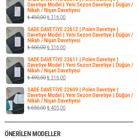
₺ 500,00.
fiyat:
Davetiye Model | Yeni Sezon Davetiye | Düğün /
Nikah / Nişan Davetiyesi
₺ 345,00.
Orijinal
Şu
₺
450,00
₺
316,00
fiyat:
andaki
SADE DAVETİYE 22612 | Polen Davetiye |
₺ 450,00.
fiyat:
Davetiye Model | Yeni Sezon Davetiye | Düğün /
Nikah / Nişan Davetiyesi
₺ 316,00.
Orijinal
Şu
₺
500,00
₺
316,00
fiyat:
andaki
SADE DAVETİYE 22611 | Polen Davetiye |
₺ 500,00.
fiyat:
Davetiye Model | Yeni Sezon Davetiye | Düğün /
Nikah / Nişan Davetiyesi
₺ 316,00.
Orijinal
Şu
₺
490,00
₺
316,00
fiyat:
andaki
SADE DAVETİYE 22609 | Polen Davetiye |
₺ 490,00.
fiyat:
Davetiye Model | Yeni Sezon Davetiye | Düğün /
Nikah / Nişan Davetiyesi
₺ 316,00.
Orijinal
Şu
₺
650,00
₺
405,00
fiyat:
andaki
₺ 650,00.
fiyat:
ÖNERILEN MODELLER
₺ 405,00.