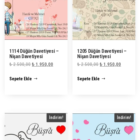
1114 Düğün Davetiyesi –
1205 Düğün Davetiyesi –
Nişan Davetiyesi
Nişan Davetiyesi
Orijinal
Şu
Orijinal
Şu
₺
2.500,00
₺
1.950,00
₺
2.500,00
₺
1.950,00
fiyat:
andaki
fiyat:
andaki
Sepete Ekle
Sepete Ekle
₺ 2.500,00.
fiyat:
₺ 2.500,00.
fiyat:
₺ 1.950,00.
₺ 1.950,0
İndirim!
İndirim!