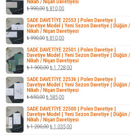
Nikah / Nişan Davetiyesi
Orijinal
Şu
₺
990,00
₺
810,00
fiyat:
andaki
SADE DAVETİYE 22553 | Polen Davetiye |
₺ 990,00.
fiyat:
Davetiye Model | Yeni Sezon Davetiye | Düğün /
Nikah / Nişan Davetiyesi
₺ 810,00.
Orijinal
Şu
₺
990,00
₺
810,00
fiyat:
andaki
SADE DAVETİYE 22501 | Polen Davetiye |
₺ 990,00.
fiyat:
Davetiye Model | Yeni Sezon Davetiye | Düğün /
Nikah / Nişan Davetiyesi
₺ 810,00.
Orijinal
Şu
₺
1.900,00
₺
1.728,00
fiyat:
andaki
SADE DAVETİYE 22536 | Polen Davetiye |
₺ 1.900,00.
fiyat:
Davetiye Model | Yeni Sezon Davetiye | Düğün /
Nikah / Nişan Davetiyesi
₺ 1.728,00.
Orijinal
Şu
₺
650,00
₺
585,00
fiyat:
andaki
SADE DAVETİYE 22500 | Polen Davetiye |
₺ 650,00.
fiyat:
Davetiye Model | Yeni Sezon Davetiye | Düğün /
Nikah / Nişan Davetiyesi
₺ 585,00.
Orijinal
Şu
₺
1.200,00
₺
1.035,00
fiyat:
andaki