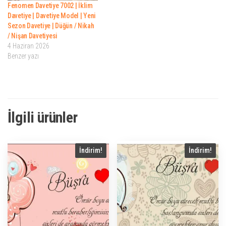
Fenomen Davetiye 7002 | İklim
Davetiye | Davetiye Model | Yeni
Sezon Davetiye | Düğün / Nikah
/ Nişan Davetiyesi
4 Haziran 2026
Benzer yazı
İlgili ürünler
İndirim!
İndirim!