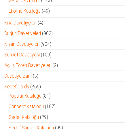
SADE DAVETİYE
123
ürün
49
Ekoline Kataloğu
49
ürün
4
Kına Davetiyeleri
4
ürün
902
Düğün Davetiyeleri
902
ürün
904
Nişan Davetiyeleri
904
ürün
159
Sünnet Davetiyesi
159
ürün
2
Açılış Tören Davetiyeleri
2
ürün
3
Davetiye Zarfı
3
ürün
369
Sedef Cards
369
ürün
81
Popular Kataloğu
81
ürün
107
Concept Katalogu
107
ürün
29
Sedef Kataloğu
29
ürün
99
Sedef Sünnet Kataloğu
99