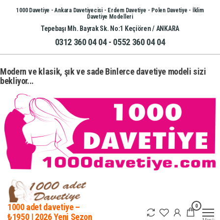
İçeriğe
1000 Davetiye - Ankara Davetiyecisi - Erdem Davetiye - Polen Davetiye - İklim
Davetiye Modelleri
atla
Tepebaşı Mh. Bayrak Sk. No:1 Keçiören / ANKARA
0312 360 04 04 - 0552 360 04 04
Modern ve klasik, şık ve sade Binlerce davetiye modeli sizi
bekliyor...
0
1000 adet davetiye –
₺1950 | 2026 Yeni Sezon