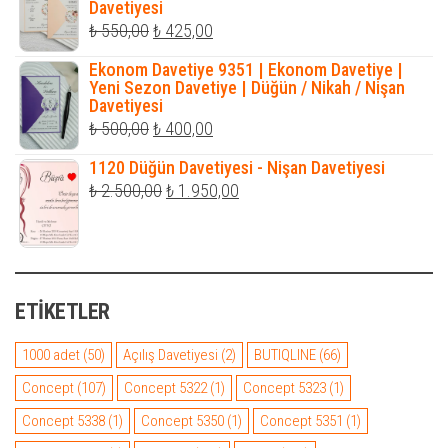
Davetiyesi
₺ 1.300,00.
Orijinal
Şu
₺
550,00
₺
425,00
fiyat:
andaki
Ekonom Davetiye 9351 | Ekonom Davetiye |
₺ 550,00.
fiyat:
Yeni Sezon Davetiye | Düğün / Nikah / Nişan
Davetiyesi
₺ 425,00.
Orijinal
Şu
₺
500,00
₺
400,00
fiyat:
andaki
1120 Düğün Davetiyesi - Nişan Davetiyesi
₺ 500,00.
fiyat:
Orijinal
Şu
₺
2.500,00
₺
1.950,00
₺ 400,00.
fiyat:
andaki
₺ 2.500,00.
fiyat:
₺ 1.950,00.
ETIKETLER
1000 adet
(50)
Açılış Davetiyesi
(2)
BUTIQLINE
(66)
Concept
(107)
Concept 5322
(1)
Concept 5323
(1)
Concept 5338
(1)
Concept 5350
(1)
Concept 5351
(1)