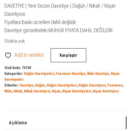
₺ 500,00.
fiyat:
DAVETİYE | Yeni Sezon Davetiye | Düğün / Nikah / Nişan
₺ 400,00.
Davetiyesi
Fiyatlara baskı ücretleri dahil değildir.
Davetiye görselindeki MÜHÜR FİYATA DAHİL DEĞİLDİR.
Stokta yok
Add to wishlist
Karşılaştır
Stok kodu:
7073if
Kategoriler:
Düğün Davetiyeleri
,
Fenomen Davetiye
,
İklim Davetiye
,
Nişan
Davetiyeleri
Etiketler:
Davetiye
,
Düğün
,
Düğün Davetiyeleri
,
Düğün Davetiyesi
,
Fenomen
,
İklim
,
Nikah
,
Nikah Davetiyesi
,
Nişan
,
Nişan Davetiyeleri
,
Nişan Davetiyesi
Açıklama