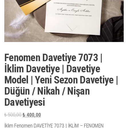
Fenomen Davetiye 7073 |
İklim Davetiye | Davetiye
Model | Yeni Sezon Davetiye |
Düğün / Nikah / Nişan
Davetiyesi
Orijinal
Şu
₺
500,00
₺
400,00
fiyat:
andaki
İklim Fenomen DAVETİYE 7073 | İKLİM – FENOMEN