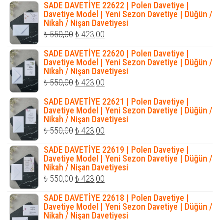
SADE DAVETİYE 22622 | Polen Davetiye |
₺ 1.200,00.
fiyat:
Davetiye Model | Yeni Sezon Davetiye | Düğün /
Nikah / Nişan Davetiyesi
₺ 1.035,00.
Orijinal
Şu
₺
550,00
₺
423,00
fiyat:
andaki
SADE DAVETİYE 22620 | Polen Davetiye |
₺ 550,00.
fiyat:
Davetiye Model | Yeni Sezon Davetiye | Düğün /
Nikah / Nişan Davetiyesi
₺ 423,00.
Orijinal
Şu
₺
550,00
₺
423,00
fiyat:
andaki
SADE DAVETİYE 22621 | Polen Davetiye |
₺ 550,00.
fiyat:
Davetiye Model | Yeni Sezon Davetiye | Düğün /
Nikah / Nişan Davetiyesi
₺ 423,00.
Orijinal
Şu
₺
550,00
₺
423,00
fiyat:
andaki
SADE DAVETİYE 22619 | Polen Davetiye |
₺ 550,00.
fiyat:
Davetiye Model | Yeni Sezon Davetiye | Düğün /
Nikah / Nişan Davetiyesi
₺ 423,00.
Orijinal
Şu
₺
550,00
₺
423,00
fiyat:
andaki
SADE DAVETİYE 22618 | Polen Davetiye |
₺ 550,00.
fiyat:
Davetiye Model | Yeni Sezon Davetiye | Düğün /
Nikah / Nişan Davetiyesi
₺ 423,00.