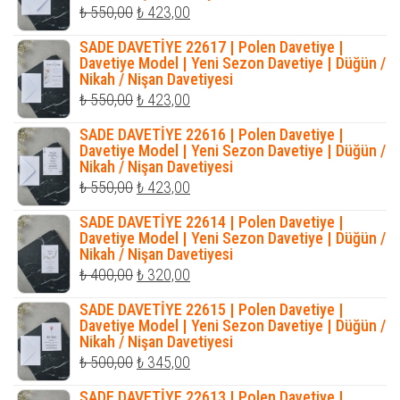
Orijinal
Şu
₺
550,00
₺
423,00
fiyat:
andaki
SADE DAVETİYE 22617 | Polen Davetiye |
₺ 550,00.
fiyat:
Davetiye Model | Yeni Sezon Davetiye | Düğün /
Nikah / Nişan Davetiyesi
₺ 423,00.
Orijinal
Şu
₺
550,00
₺
423,00
fiyat:
andaki
SADE DAVETİYE 22616 | Polen Davetiye |
₺ 550,00.
fiyat:
Davetiye Model | Yeni Sezon Davetiye | Düğün /
Nikah / Nişan Davetiyesi
₺ 423,00.
Orijinal
Şu
₺
550,00
₺
423,00
fiyat:
andaki
SADE DAVETİYE 22614 | Polen Davetiye |
₺ 550,00.
fiyat:
Davetiye Model | Yeni Sezon Davetiye | Düğün /
Nikah / Nişan Davetiyesi
₺ 423,00.
Orijinal
Şu
₺
400,00
₺
320,00
fiyat:
andaki
SADE DAVETİYE 22615 | Polen Davetiye |
₺ 400,00.
fiyat:
Davetiye Model | Yeni Sezon Davetiye | Düğün /
Nikah / Nişan Davetiyesi
₺ 320,00.
Orijinal
Şu
₺
500,00
₺
345,00
fiyat:
andaki
SADE DAVETİYE 22613 | Polen Davetiye |