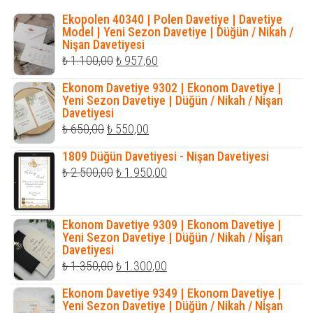
Ekopolen 40340 | Polen Davetiye | Davetiye
Model | Yeni Sezon Davetiye | Düğün / Nikah /
Nişan Davetiyesi
Orijinal
Şu
₺
1.100,00
₺
957,60
fiyat:
andaki
Ekonom Davetiye 9302 | Ekonom Davetiye |
₺ 1.100,00.
fiyat:
Yeni Sezon Davetiye | Düğün / Nikah / Nişan
Davetiyesi
₺ 957,60.
Orijinal
Şu
₺
650,00
₺
550,00
fiyat:
andaki
1809 Düğün Davetiyesi - Nişan Davetiyesi
₺ 650,00.
fiyat:
Orijinal
Şu
₺
2.500,00
₺
1.950,00
₺ 550,00.
fiyat:
andaki
₺ 2.500,00.
fiyat:
Ekonom Davetiye 9309 | Ekonom Davetiye |
₺ 1.950,00.
Yeni Sezon Davetiye | Düğün / Nikah / Nişan
Davetiyesi
Orijinal
Şu
₺
1.350,00
₺
1.300,00
fiyat:
andaki
Ekonom Davetiye 9349 | Ekonom Davetiye |
₺ 1.350,00.
fiyat:
Yeni Sezon Davetiye | Düğün / Nikah / Nişan