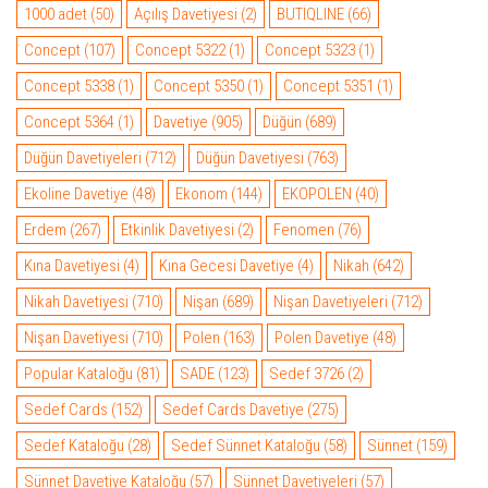
1000 adet
(50)
Açılış Davetiyesi
(2)
BUTIQLINE
(66)
Concept
(107)
Concept 5322
(1)
Concept 5323
(1)
Concept 5338
(1)
Concept 5350
(1)
Concept 5351
(1)
Concept 5364
(1)
Davetiye
(905)
Düğün
(689)
Düğün Davetiyeleri
(712)
Düğün Davetiyesi
(763)
Ekoline Davetiye
(48)
Ekonom
(144)
EKOPOLEN
(40)
Erdem
(267)
Etkinlik Davetiyesi
(2)
Fenomen
(76)
Kına Davetiyesi
(4)
Kına Gecesi Davetiye
(4)
Nikah
(642)
Nikah Davetiyesi
(710)
Nişan
(689)
Nişan Davetiyeleri
(712)
Nişan Davetiyesi
(710)
Polen
(163)
Polen Davetiye
(48)
Popular Kataloğu
(81)
SADE
(123)
Sedef 3726
(2)
Sedef Cards
(152)
Sedef Cards Davetiye
(275)
Sedef Kataloğu
(28)
Sedef Sünnet Kataloğu
(58)
Sünnet
(159)
Sünnet Davetiye Kataloğu
(57)
Sünnet Davetiyeleri
(57)