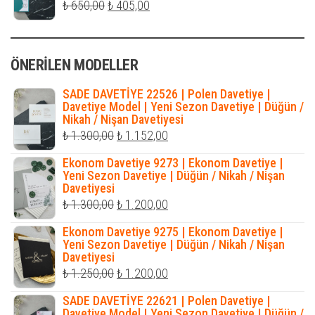
Orijinal
Şu
₺
650,00
₺
405,00
fiyat:
andaki
₺ 650,00.
fiyat:
ÖNERILEN MODELLER
₺ 405,00.
SADE DAVETİYE 22526 | Polen Davetiye |
Davetiye Model | Yeni Sezon Davetiye | Düğün /
Nikah / Nişan Davetiyesi
Orijinal
Şu
₺
1.300,00
₺
1.152,00
fiyat:
andaki
Ekonom Davetiye 9273 | Ekonom Davetiye |
₺ 1.300,00.
fiyat:
Yeni Sezon Davetiye | Düğün / Nikah / Nişan
Davetiyesi
₺ 1.152,00.
Orijinal
Şu
₺
1.300,00
₺
1.200,00
fiyat:
andaki
Ekonom Davetiye 9275 | Ekonom Davetiye |
₺ 1.300,00.
fiyat:
Yeni Sezon Davetiye | Düğün / Nikah / Nişan
Davetiyesi
₺ 1.200,00.
Orijinal
Şu
₺
1.250,00
₺
1.200,00
fiyat:
andaki
SADE DAVETİYE 22621 | Polen Davetiye |
₺ 1.250,00.
fiyat:
Davetiye Model | Yeni Sezon Davetiye | Düğün /