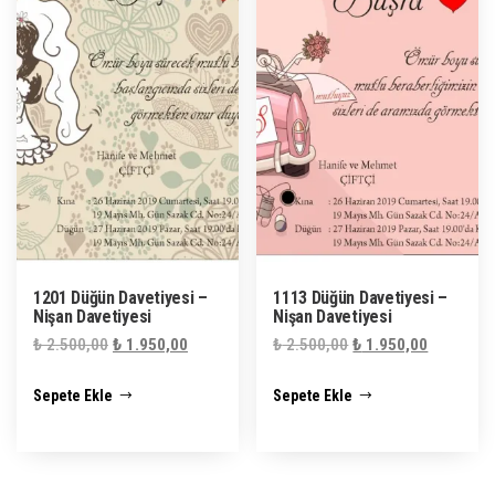
1201 Düğün Davetiyesi –
1113 Düğün Davetiyesi –
Nişan Davetiyesi
Nişan Davetiyesi
Orijinal
Şu
Orijinal
Şu
₺
2.500,00
₺
1.950,00
₺
2.500,00
₺
1.950,00
fiyat:
andaki
fiyat:
andaki
Sepete Ekle
Sepete Ekle
₺ 2.500,00.
fiyat:
₺ 2.500,00.
fiyat:
₺ 1.950,00.
₺ 1.950,0