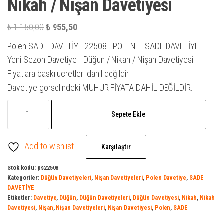
Nikah / Nişan Davetiyesi
Orijinal
Şu
₺
1.150,00
₺
955,50
fiyat:
andaki
Polen SADE DAVETİYE 22508 | POLEN – SADE DAVETİYE |
₺ 1.150,00.
fiyat:
Yeni Sezon Davetiye | Düğün / Nikah / Nişan Davetiyesi
₺ 955,50.
Fiyatlara baskı ücretleri dahil değildir.
Davetiye görselindeki MÜHÜR FİYATA DAHİL DEĞİLDİR.
SADE
Sepete Ekle
DAVETİYE
22508
Add to wishlist
|
Karşılaştır
Polen
Stok kodu:
ps22508
Davetiye
Kategoriler:
Düğün Davetiyeleri
,
Nişan Davetiyeleri
,
Polen Davetiye
,
SADE
|
DAVETİYE
Etiketler:
Davetiye
,
Düğün
,
Düğün Davetiyeleri
,
Düğün Davetiyesi
,
Nikah
,
Nikah
Davetiye
Davetiyesi
,
Nişan
,
Nişan Davetiyeleri
,
Nişan Davetiyesi
,
Polen
,
SADE
Model