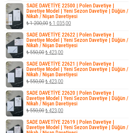
fiyat:
andaki
SADE DAVETİYE 22500 | Polen Davetiye |
₺ 650,00.
fiyat:
Davetiye Model | Yeni Sezon Davetiye | Düğün /
Nikah / Nişan Davetiyesi
₺ 585,00.
Orijinal
Şu
₺
1.200,00
₺
1.035,00
fiyat:
andaki
SADE DAVETİYE 22622 | Polen Davetiye |
₺ 1.200,00.
fiyat:
Davetiye Model | Yeni Sezon Davetiye | Düğün /
Nikah / Nişan Davetiyesi
₺ 1.035,00.
Orijinal
Şu
₺
550,00
₺
423,00
fiyat:
andaki
SADE DAVETİYE 22621 | Polen Davetiye |
₺ 550,00.
fiyat:
Davetiye Model | Yeni Sezon Davetiye | Düğün /
Nikah / Nişan Davetiyesi
₺ 423,00.
Orijinal
Şu
₺
550,00
₺
423,00
fiyat:
andaki
SADE DAVETİYE 22620 | Polen Davetiye |
₺ 550,00.
fiyat:
Davetiye Model | Yeni Sezon Davetiye | Düğün /
Nikah / Nişan Davetiyesi
₺ 423,00.
Orijinal
Şu
₺
550,00
₺
423,00
fiyat:
andaki
SADE DAVETİYE 22619 | Polen Davetiye |
₺ 550,00.
fiyat:
Davetiye Model | Yeni Sezon Davetiye | Düğün /
Nikah / Nişan Davetiyesi