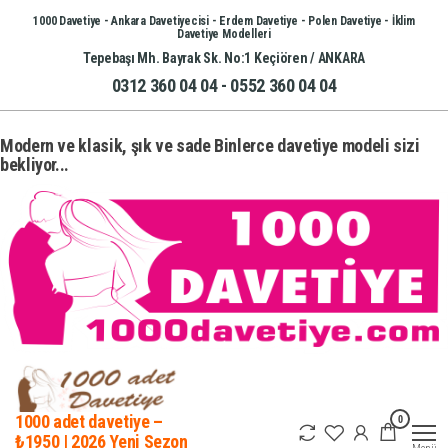
İçeriğe
1000 Davetiye - Ankara Davetiyecisi - Erdem Davetiye - Polen Davetiye - İklim
Davetiye Modelleri
atla
Tepebaşı Mh. Bayrak Sk. No:1 Keçiören / ANKARA
0312 360 04 04 - 0552 360 04 04
Modern ve klasik, şık ve sade Binlerce davetiye modeli sizi
bekliyor...
0
1000 adet davetiye –
₺1950 | 2026 Yeni Sezon