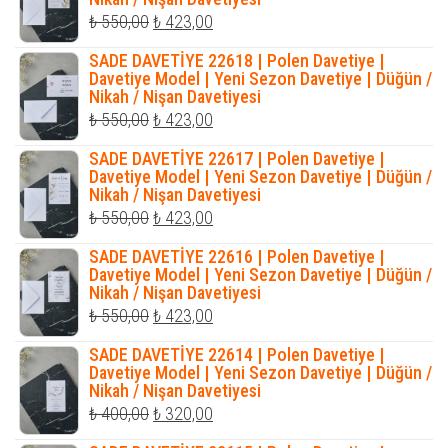
₺ 423,00.
Orijinal
Şu
₺
550,00
₺
423,00
fiyat:
andaki
SADE DAVETİYE 22618 | Polen Davetiye |
₺ 550,00.
fiyat:
Davetiye Model | Yeni Sezon Davetiye | Düğün /
Nikah / Nişan Davetiyesi
₺ 423,00.
Orijinal
Şu
₺
550,00
₺
423,00
fiyat:
andaki
SADE DAVETİYE 22617 | Polen Davetiye |
₺ 550,00.
fiyat:
Davetiye Model | Yeni Sezon Davetiye | Düğün /
Nikah / Nişan Davetiyesi
₺ 423,00.
Orijinal
Şu
₺
550,00
₺
423,00
fiyat:
andaki
SADE DAVETİYE 22616 | Polen Davetiye |
₺ 550,00.
fiyat:
Davetiye Model | Yeni Sezon Davetiye | Düğün /
Nikah / Nişan Davetiyesi
₺ 423,00.
Orijinal
Şu
₺
550,00
₺
423,00
fiyat:
andaki
SADE DAVETİYE 22614 | Polen Davetiye |
₺ 550,00.
fiyat:
Davetiye Model | Yeni Sezon Davetiye | Düğün /
Nikah / Nişan Davetiyesi
₺ 423,00.
Orijinal
Şu
₺
400,00
₺
320,00
fiyat:
andaki