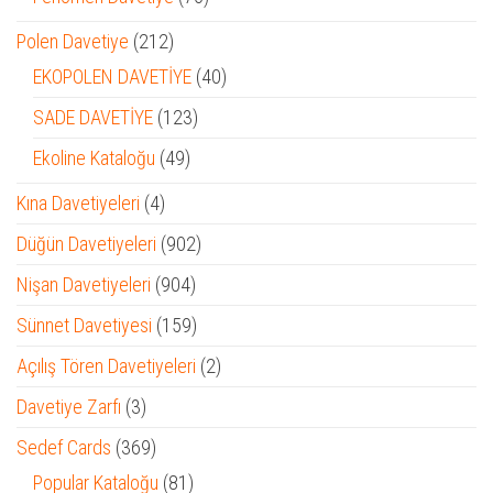
ürün
212
Polen Davetiye
212
ürün
40
EKOPOLEN DAVETİYE
40
ürün
123
SADE DAVETİYE
123
ürün
49
Ekoline Kataloğu
49
ürün
4
Kına Davetiyeleri
4
ürün
902
Düğün Davetiyeleri
902
ürün
904
Nişan Davetiyeleri
904
ürün
159
Sünnet Davetiyesi
159
ürün
2
Açılış Tören Davetiyeleri
2
ürün
3
Davetiye Zarfı
3
ürün
369
Sedef Cards
369
ürün
81
Popular Kataloğu
81