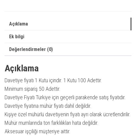
|
Yeni
Sezon
Açıklama
Davetiye
Ek bilgi
|
Düğün
Değerlendirmeler (0)
/
Nikah
Açıklama
/
Davetiye fiyatı 1 Kutu içindir. 1 Kutu 100 Adettir.
Nişan
Minimum sipariş 50 Adettir.
Davetiyesi
Davetiye Fiyatı Türkiye için geçerli parakende satış fiyatıdır.
adet
Davetiye fiyatına mühür fiyatı dahil değildir.
Kişiye özel mühürlü davetiyenin fiyatı ayrı olarak ücretlendirilir.
Mühür mumlarında ton farklılıkları hata değildir.
Aksesuar işçiliği müşteriye aittir.