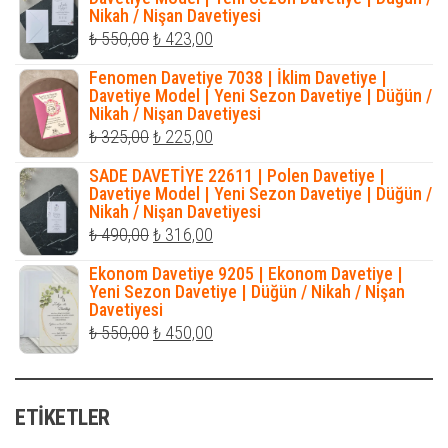
Nikah / Nişan Davetiyesi
₺ 1.200,00.
Orijinal
Şu
₺
550,00
₺
423,00
fiyat:
andaki
Fenomen Davetiye 7038 | İklim Davetiye |
₺ 550,00.
fiyat:
Davetiye Model | Yeni Sezon Davetiye | Düğün /
Nikah / Nişan Davetiyesi
₺ 423,00.
Orijinal
Şu
₺
325,00
₺
225,00
fiyat:
andaki
SADE DAVETİYE 22611 | Polen Davetiye |
₺ 325,00.
fiyat:
Davetiye Model | Yeni Sezon Davetiye | Düğün /
Nikah / Nişan Davetiyesi
₺ 225,00.
Orijinal
Şu
₺
490,00
₺
316,00
fiyat:
andaki
Ekonom Davetiye 9205 | Ekonom Davetiye |
₺ 490,00.
fiyat:
Yeni Sezon Davetiye | Düğün / Nikah / Nişan
Davetiyesi
₺ 316,00.
Orijinal
Şu
₺
550,00
₺
450,00
fiyat:
andaki
₺ 550,00.
fiyat:
ETIKETLER
₺ 450,00.