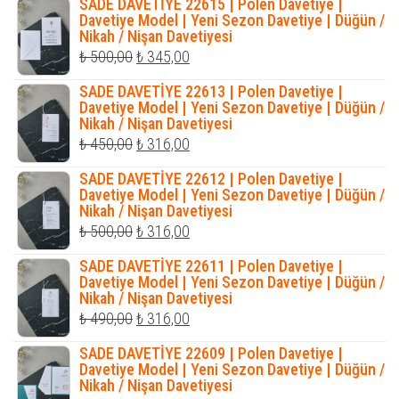
SADE DAVETİYE 22615 | Polen Davetiye |
₺ 400,00.
fiyat:
Davetiye Model | Yeni Sezon Davetiye | Düğün /
Nikah / Nişan Davetiyesi
₺ 320,00.
Orijinal
Şu
₺
500,00
₺
345,00
fiyat:
andaki
SADE DAVETİYE 22613 | Polen Davetiye |
₺ 500,00.
fiyat:
Davetiye Model | Yeni Sezon Davetiye | Düğün /
Nikah / Nişan Davetiyesi
₺ 345,00.
Orijinal
Şu
₺
450,00
₺
316,00
fiyat:
andaki
SADE DAVETİYE 22612 | Polen Davetiye |
₺ 450,00.
fiyat:
Davetiye Model | Yeni Sezon Davetiye | Düğün /
Nikah / Nişan Davetiyesi
₺ 316,00.
Orijinal
Şu
₺
500,00
₺
316,00
fiyat:
andaki
SADE DAVETİYE 22611 | Polen Davetiye |
₺ 500,00.
fiyat:
Davetiye Model | Yeni Sezon Davetiye | Düğün /
Nikah / Nişan Davetiyesi
₺ 316,00.
Orijinal
Şu
₺
490,00
₺
316,00
fiyat:
andaki
SADE DAVETİYE 22609 | Polen Davetiye |
₺ 490,00.
fiyat:
Davetiye Model | Yeni Sezon Davetiye | Düğün /
Nikah / Nişan Davetiyesi
₺ 316,00.