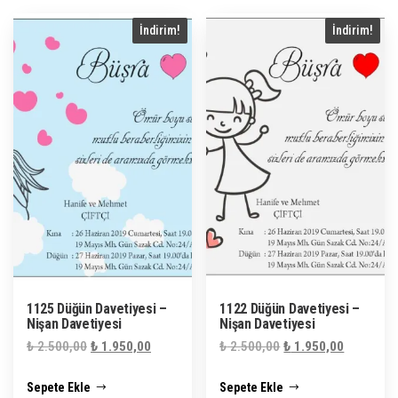
İndirim!
İndirim!
1125 Düğün Davetiyesi –
1122 Düğün Davetiyesi –
Nişan Davetiyesi
Nişan Davetiyesi
Orijinal
Şu
Orijinal
Şu
₺
2.500,00
₺
1.950,00
₺
2.500,00
₺
1.950,00
fiyat:
andaki
fiyat:
andaki
Sepete Ekle
Sepete Ekle
₺ 2.500,00.
fiyat:
₺ 2.500,00.
fiyat: