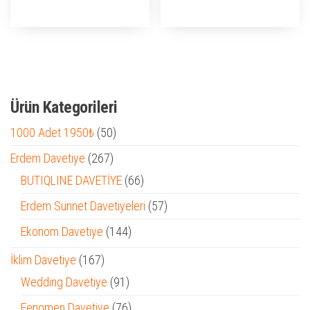
₺ 1.950,00.
₺ 1.950,0
Ürün Kategorileri
50
1000 Adet 1950₺
50
ürün
267
Erdem Davetiye
267
ürün
66
BUTIQLINE DAVETİYE
66
ürün
57
Erdem Sünnet Davetiyeleri
57
ürün
144
Ekonom Davetiye
144
ürün
167
İklim Davetiye
167
ürün
91
Wedding Davetiye
91
ürün
76
Fenomen Davetiye
76