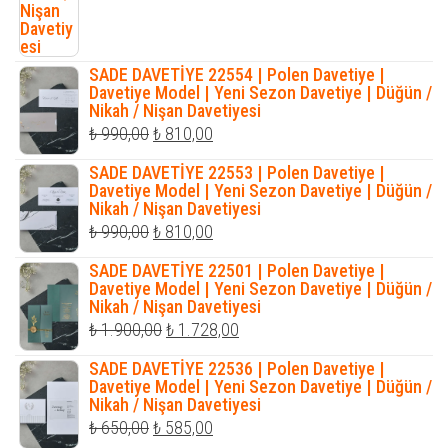
SADE DAVETİYE 22554 | Polen Davetiye |
Davetiye Model | Yeni Sezon Davetiye | Düğün /
Nikah / Nişan Davetiyesi
Orijinal
Şu
₺
990,00
₺
810,00
fiyat:
andaki
SADE DAVETİYE 22553 | Polen Davetiye |
₺ 990,00.
fiyat:
Davetiye Model | Yeni Sezon Davetiye | Düğün /
Nikah / Nişan Davetiyesi
₺ 810,00.
Orijinal
Şu
₺
990,00
₺
810,00
fiyat:
andaki
SADE DAVETİYE 22501 | Polen Davetiye |
₺ 990,00.
fiyat:
Davetiye Model | Yeni Sezon Davetiye | Düğün /
Nikah / Nişan Davetiyesi
₺ 810,00.
Orijinal
Şu
₺
1.900,00
₺
1.728,00
fiyat:
andaki
SADE DAVETİYE 22536 | Polen Davetiye |
₺ 1.900,00.
fiyat:
Davetiye Model | Yeni Sezon Davetiye | Düğün /
Nikah / Nişan Davetiyesi
₺ 1.728,00.
Orijinal
Şu
₺
650,00
₺
585,00