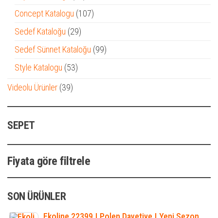
ürün
107
Concept Katalogu
107
ürün
29
Sedef Kataloğu
29
ürün
99
Sedef Sünnet Kataloğu
99
ürün
53
Style Katalogu
53
ürün
39
Videolu Ürünler
39
ürün
SEPET
Fiyata göre filtrele
SON ÜRÜNLER
Ekoline 22399 | Polen Davetiye | Yeni Sezon