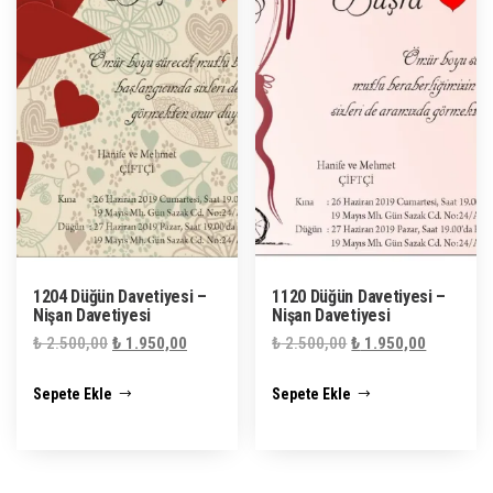
1204 Düğün Davetiyesi –
1120 Düğün Davetiyesi –
Nişan Davetiyesi
Nişan Davetiyesi
Orijinal
Şu
Orijinal
Şu
₺
2.500,00
₺
1.950,00
₺
2.500,00
₺
1.950,00
fiyat:
andaki
fiyat:
andaki
Sepete Ekle
Sepete Ekle
₺ 2.500,00.
fiyat:
₺ 2.500,00.
fiyat:
₺ 1.950,00.
₺ 1.950,0