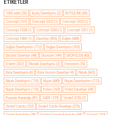
ETIKETLER
1000 adet
(50)
Açılış Davetiyesi
(2)
BUTIQLINE
(66)
Concept
(107)
Concept 5322
(1)
Concept 5323
(1)
Concept 5338
(1)
Concept 5350
(1)
Concept 5351
(1)
Concept 5364
(1)
Davetiye
(905)
Düğün
(689)
Düğün Davetiyeleri
(712)
Düğün Davetiyesi
(763)
Ekoline Davetiye
(48)
Ekonom
(144)
EKOPOLEN
(40)
Erdem
(267)
Etkinlik Davetiyesi
(2)
Fenomen
(76)
Kına Davetiyesi
(4)
Kına Gecesi Davetiye
(4)
Nikah
(642)
Nikah Davetiyesi
(710)
Nişan
(689)
Nişan Davetiyeleri
(712)
Nişan Davetiyesi
(710)
Polen
(163)
Polen Davetiye
(48)
Popular Kataloğu
(81)
SADE
(123)
Sedef 3726
(2)
Sedef Cards
(152)
Sedef Cards Davetiye
(275)
Sedef Kataloğu
(28)
Sedef Sünnet Kataloğu
(58)
Sünnet
(159)