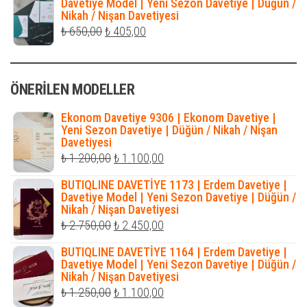
₺ 490,00.
fiyat:
Davetiye Model | Yeni Sezon Davetiye | Düğün /
Nikah / Nişan Davetiyesi
₺ 316,00.
Orijinal
Şu
₺
650,00
₺
405,00
fiyat:
andaki
₺ 650,00.
fiyat:
ÖNERILEN MODELLER
₺ 405,00.
Ekonom Davetiye 9306 | Ekonom Davetiye |
Yeni Sezon Davetiye | Düğün / Nikah / Nişan
Davetiyesi
Orijinal
Şu
₺
1.200,00
₺
1.100,00
fiyat:
andaki
BUTIQLINE DAVETİYE 1173 | Erdem Davetiye |
₺ 1.200,00.
fiyat:
Davetiye Model | Yeni Sezon Davetiye | Düğün /
Nikah / Nişan Davetiyesi
₺ 1.100,00.
Orijinal
Şu
₺
2.750,00
₺
2.450,00
fiyat:
andaki
BUTIQLINE DAVETİYE 1164 | Erdem Davetiye |
₺ 2.750,00.
fiyat:
Davetiye Model | Yeni Sezon Davetiye | Düğün /
Nikah / Nişan Davetiyesi
₺ 2.450,00.
Orijinal
Şu
₺
1.250,00
₺
1.100,00