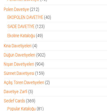
ürün
212
Polen Davetiye
212
ürün
40
EKOPOLEN DAVETİYE
40
ürün
123
SADE DAVETİYE
123
ürün
49
Ekoline Kataloğu
49
ürün
4
Kına Davetiyeleri
4
ürün
902
Düğün Davetiyeleri
902
ürün
904
Nişan Davetiyeleri
904
ürün
159
Sünnet Davetiyesi
159
ürün
2
Açılış Tören Davetiyeleri
2
ürün
3
Davetiye Zarfı
3
ürün
369
Sedef Cards
369
ürün
81
Popular Kataloğu
81