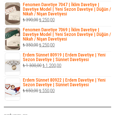
fiyat:
andaki
Fenomen Davetiye 7047 | İklim Davetiye |
₺ 1.250,00.
fiyat:
Davetiye Model | Yeni Sezon Davetiye | Düğün /
Nikah / Nişan Davetiyesi
₺ 1.100,00.
Orijinal
Şu
₺
390,00
₺
250,00
fiyat:
andaki
Fenomen Davetiye 7069 | İklim Davetiye |
₺ 390,00.
fiyat:
Davetiye Model | Yeni Sezon Davetiye | Düğün /
Nikah / Nişan Davetiyesi
₺ 250,00.
Orijinal
Şu
₺
350,00
₺
250,00
fiyat:
andaki
Erdem Sünnet 80919 | Erdem Davetiye | Yeni
₺ 350,00.
fiyat:
Sezon Davetiye | Sünnet Davetiyesi
Orijinal
Şu
₺
1.300,00
₺
1.200,00
₺ 250,00.
fiyat:
andaki
₺ 1.300,00.
fiyat:
Erdem Sünnet 80922 | Erdem Davetiye | Yeni
Sezon Davetiye | Sünnet Davetiyesi
₺ 1.200,00.
Orijinal
Şu
₺
650,00
₺
550,00
fiyat:
andaki
₺ 650,00.
fiyat:
₺ 550,00.