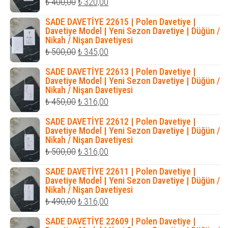
Orijinal
Şu
₺
400,00
₺
320,00
fiyat:
andaki
SADE DAVETİYE 22615 | Polen Davetiye |
₺ 400,00.
fiyat:
Davetiye Model | Yeni Sezon Davetiye | Düğün /
Nikah / Nişan Davetiyesi
₺ 320,00.
Orijinal
Şu
₺
500,00
₺
345,00
fiyat:
andaki
SADE DAVETİYE 22613 | Polen Davetiye |
₺ 500,00.
fiyat:
Davetiye Model | Yeni Sezon Davetiye | Düğün /
Nikah / Nişan Davetiyesi
₺ 345,00.
Orijinal
Şu
₺
450,00
₺
316,00
fiyat:
andaki
SADE DAVETİYE 22612 | Polen Davetiye |
₺ 450,00.
fiyat:
Davetiye Model | Yeni Sezon Davetiye | Düğün /
Nikah / Nişan Davetiyesi
₺ 316,00.
Orijinal
Şu
₺
500,00
₺
316,00
fiyat:
andaki
SADE DAVETİYE 22611 | Polen Davetiye |
₺ 500,00.
fiyat:
Davetiye Model | Yeni Sezon Davetiye | Düğün /
Nikah / Nişan Davetiyesi
₺ 316,00.
Orijinal
Şu
₺
490,00
₺
316,00
fiyat:
andaki
SADE DAVETİYE 22609 | Polen Davetiye |