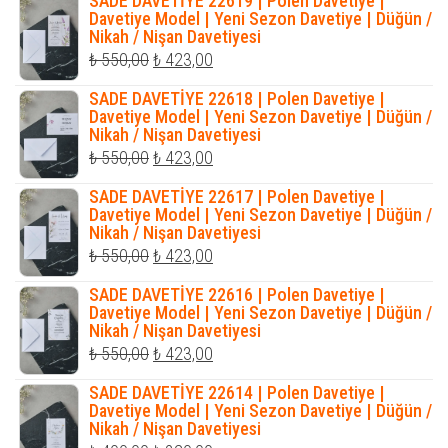
SADE DAVETİYE 22619 | Polen Davetiye |
₺ 550,00.
fiyat:
Davetiye Model | Yeni Sezon Davetiye | Düğün /
Nikah / Nişan Davetiyesi
₺ 423,00.
Orijinal
Şu
₺
550,00
₺
423,00
fiyat:
andaki
SADE DAVETİYE 22618 | Polen Davetiye |
₺ 550,00.
fiyat:
Davetiye Model | Yeni Sezon Davetiye | Düğün /
Nikah / Nişan Davetiyesi
₺ 423,00.
Orijinal
Şu
₺
550,00
₺
423,00
fiyat:
andaki
SADE DAVETİYE 22617 | Polen Davetiye |
₺ 550,00.
fiyat:
Davetiye Model | Yeni Sezon Davetiye | Düğün /
Nikah / Nişan Davetiyesi
₺ 423,00.
Orijinal
Şu
₺
550,00
₺
423,00
fiyat:
andaki
SADE DAVETİYE 22616 | Polen Davetiye |
₺ 550,00.
fiyat:
Davetiye Model | Yeni Sezon Davetiye | Düğün /
Nikah / Nişan Davetiyesi
₺ 423,00.
Orijinal
Şu
₺
550,00
₺
423,00
fiyat:
andaki
SADE DAVETİYE 22614 | Polen Davetiye |
₺ 550,00.
fiyat:
Davetiye Model | Yeni Sezon Davetiye | Düğün /
Nikah / Nişan Davetiyesi
₺ 423,00.