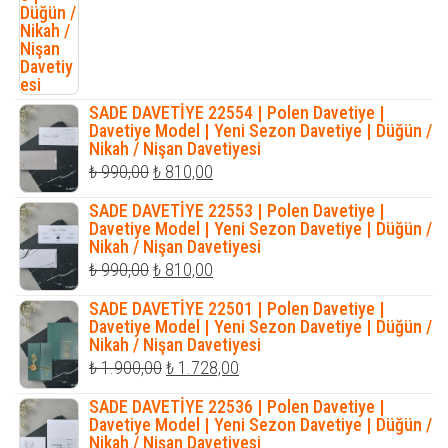
SADE DAVETİYE 22554 | Polen Davetiye |
Davetiye Model | Yeni Sezon Davetiye | Düğün /
Nikah / Nişan Davetiyesi
Orijinal
Şu
₺
990,00
₺
810,00
fiyat:
andaki
SADE DAVETİYE 22553 | Polen Davetiye |
₺ 990,00.
fiyat:
Davetiye Model | Yeni Sezon Davetiye | Düğün /
Nikah / Nişan Davetiyesi
₺ 810,00.
Orijinal
Şu
₺
990,00
₺
810,00
fiyat:
andaki
SADE DAVETİYE 22501 | Polen Davetiye |
₺ 990,00.
fiyat:
Davetiye Model | Yeni Sezon Davetiye | Düğün /
Nikah / Nişan Davetiyesi
₺ 810,00.
Orijinal
Şu
₺
1.900,00
₺
1.728,00
fiyat:
andaki
SADE DAVETİYE 22536 | Polen Davetiye |
₺ 1.900,00.
fiyat:
Davetiye Model | Yeni Sezon Davetiye | Düğün /
Nikah / Nişan Davetiyesi