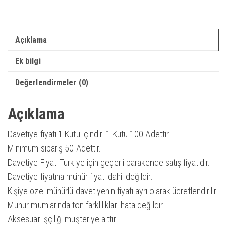
|
Yeni
Sezon
Açıklama
Davetiye
Ek bilgi
|
Düğün
Değerlendirmeler (0)
/
Nikah
Açıklama
/
Davetiye fiyatı 1 Kutu içindir. 1 Kutu 100 Adettir.
Nişan
Minimum sipariş 50 Adettir.
Davetiyesi
Davetiye Fiyatı Türkiye için geçerli parakende satış fiyatıdır.
adet
Davetiye fiyatına mühür fiyatı dahil değildir.
Kişiye özel mühürlü davetiyenin fiyatı ayrı olarak ücretlendirilir.
Mühür mumlarında ton farklılıkları hata değildir.
Aksesuar işçiliği müşteriye aittir.