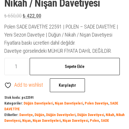
Nikah / Nişan Davetiyesi
Orijinal
Şu
₺
650,00
₺
422,00
fiyat:
andaki
Polen SADE DAVETİYE 22591 | POLEN – SADE DAVETİYE |
₺ 650,00.
fiyat:
Yeni Sezon Davetiye | Düğün / Nikah / Nişan Davetiyesi
₺ 422,00.
Fiyatlara baskı ücretleri dahil değildir.
Davetiye görselindeki MÜHÜR FİYATA DAHİL DEĞİLDİR.
SADE
Sepete Ekle
DAVETİYE
22591
Add to wishlist
|
Karşılaştır
Polen
Stok kodu:
ps22591
Davetiye
Kategoriler:
Düğün Davetiyeleri
,
Nişan Davetiyeleri
,
Polen Davetiye
,
SADE
|
DAVETİYE
Etiketler:
Davetiye
,
Düğün
,
Düğün Davetiyeleri
,
Düğün Davetiyesi
,
Nikah
,
Nikah
Davetiye
Davetiyesi
,
Nişan
,
Nişan Davetiyeleri
,
Nişan Davetiyesi
,
Polen
,
SADE
Model