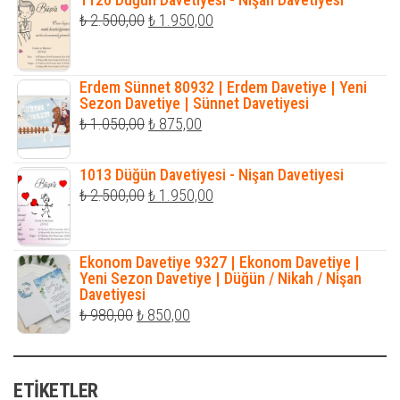
₺ 600,00.
fiyat:
Orijinal
Şu
₺
2.500,00
₺
1.950,00
₺ 450,00.
fiyat:
andaki
₺ 2.500,00.
fiyat:
Erdem Sünnet 80932 | Erdem Davetiye | Yeni
₺ 1.950,00.
Sezon Davetiye | Sünnet Davetiyesi
Orijinal
Şu
₺
1.050,00
₺
875,00
fiyat:
andaki
₺ 1.050,00.
fiyat:
1013 Düğün Davetiyesi - Nişan Davetiyesi
Orijinal
Şu
₺
2.500,00
₺
1.950,00
₺ 875,00.
fiyat:
andaki
₺ 2.500,00.
fiyat:
Ekonom Davetiye 9327 | Ekonom Davetiye |
₺ 1.950,00.
Yeni Sezon Davetiye | Düğün / Nikah / Nişan
Davetiyesi
Orijinal
Şu
₺
980,00
₺
850,00
fiyat:
andaki
₺ 980,00.
fiyat:
ETIKETLER
₺ 850,00.