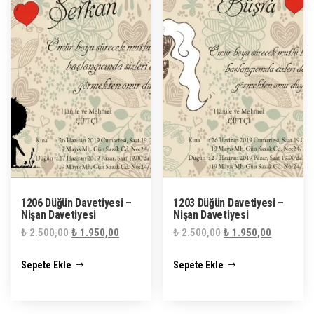
1206 Düğün Davetiyesi –
1203 Düğün Davetiyesi –
Nişan Davetiyesi
Nişan Davetiyesi
Orijinal
Şu
Orijinal
Şu
₺
2.500,00
₺
1.950,00
₺
2.500,00
₺
1.950,00
fiyat:
andaki
fiyat:
andaki
Sepete Ekle
Sepete Ekle
₺ 2.500,00.
fiyat:
₺ 2.500,00.
fiyat:
₺ 1.950,00.
₺ 1.950,0