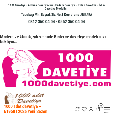
İçeriğe
1000 Davetiye - Ankara Davetiyecisi - Erdem Davetiye - Polen Davetiye - İklim
Davetiye Modelleri
atla
Tepebaşı Mh. Bayrak Sk. No:1 Keçiören / ANKARA
0312 360 04 04 - 0552 360 04 04
Modern ve klasik, şık ve sade Binlerce davetiye modeli sizi
bekliyor...
0
1000 adet davetiye –
₺1950 | 2026 Yeni Sezon