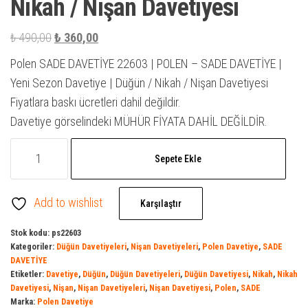
Nikah / Nişan Davetiyesi
Orijinal
Şu
₺
490,00
₺
360,00
fiyat:
andaki
Polen SADE DAVETİYE 22603 | POLEN – SADE DAVETİYE |
₺ 490,00.
fiyat:
Yeni Sezon Davetiye | Düğün / Nikah / Nişan Davetiyesi
₺ 360,00.
Fiyatlara baskı ücretleri dahil değildir.
Davetiye görselindeki MÜHÜR FİYATA DAHİL DEĞİLDİR.
SADE
Sepete Ekle
DAVETİYE
22603
Add to wishlist
|
Karşılaştır
Polen
Stok kodu:
ps22603
Davetiye
Kategoriler:
Düğün Davetiyeleri
,
Nişan Davetiyeleri
,
Polen Davetiye
,
SADE
|
DAVETİYE
Etiketler:
Davetiye
,
Düğün
,
Düğün Davetiyeleri
,
Düğün Davetiyesi
,
Nikah
,
Nikah
Davetiye
Davetiyesi
,
Nişan
,
Nişan Davetiyeleri
,
Nişan Davetiyesi
,
Polen
,
SADE
Model
Marka:
Polen Davetiye