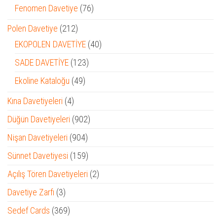
ürün
76
Fenomen Davetiye
76
ürün
212
Polen Davetiye
212
ürün
40
EKOPOLEN DAVETİYE
40
ürün
123
SADE DAVETİYE
123
ürün
49
Ekoline Kataloğu
49
ürün
4
Kına Davetiyeleri
4
ürün
902
Düğün Davetiyeleri
902
ürün
904
Nişan Davetiyeleri
904
ürün
159
Sünnet Davetiyesi
159
ürün
2
Açılış Tören Davetiyeleri
2
ürün
3
Davetiye Zarfı
3
ürün
369
Sedef Cards
369