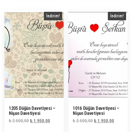
İndirim!
İndirim!
1205 Düğün Davetiyesi –
1016 Düğün Davetiyesi –
Nişan Davetiyesi
Nişan Davetiyesi
Orijinal
Şu
Orijinal
Şu
₺
2.500,00
₺
1.950,00
₺
2.500,00
₺
1.950,00
fiyat:
andaki
fiyat:
andaki