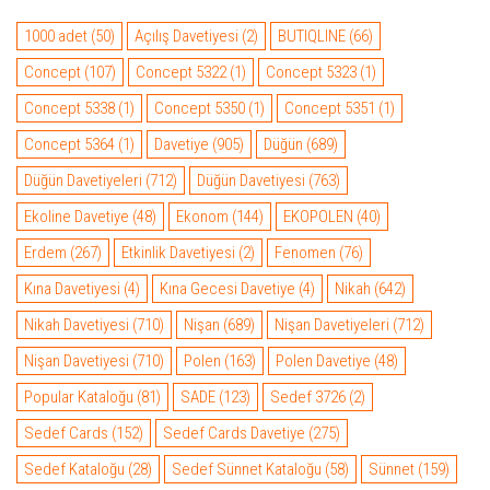
1000 adet
(50)
Açılış Davetiyesi
(2)
BUTIQLINE
(66)
Concept
(107)
Concept 5322
(1)
Concept 5323
(1)
Concept 5338
(1)
Concept 5350
(1)
Concept 5351
(1)
Concept 5364
(1)
Davetiye
(905)
Düğün
(689)
Düğün Davetiyeleri
(712)
Düğün Davetiyesi
(763)
Ekoline Davetiye
(48)
Ekonom
(144)
EKOPOLEN
(40)
Erdem
(267)
Etkinlik Davetiyesi
(2)
Fenomen
(76)
Kına Davetiyesi
(4)
Kına Gecesi Davetiye
(4)
Nikah
(642)
Nikah Davetiyesi
(710)
Nişan
(689)
Nişan Davetiyeleri
(712)
Nişan Davetiyesi
(710)
Polen
(163)
Polen Davetiye
(48)
Popular Kataloğu
(81)
SADE
(123)
Sedef 3726
(2)
Sedef Cards
(152)
Sedef Cards Davetiye
(275)
Sedef Kataloğu
(28)
Sedef Sünnet Kataloğu
(58)
Sünnet
(159)