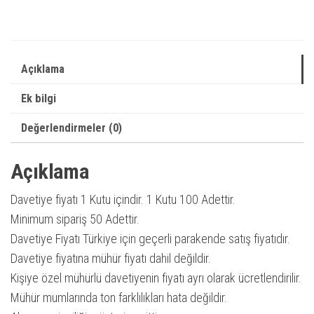
|
Yeni
Sezon
Açıklama
Davetiye
|
Ek bilgi
Düğün
Değerlendirmeler (0)
/
Nikah
Açıklama
/
Nişan
Davetiye fiyatı 1 Kutu içindir. 1 Kutu 100 Adettir.
Davetiyesi
Minimum sipariş 50 Adettir.
adet
Davetiye Fiyatı Türkiye için geçerli parakende satış fiyatıdır.
Davetiye fiyatına mühür fiyatı dahil değildir.
Kişiye özel mühürlü davetiyenin fiyatı ayrı olarak ücretlendirilir.
Mühür mumlarında ton farklılıkları hata değildir.