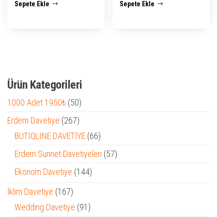
Sepete Ekle
Sepete Ekle
₺ 2.500,00.
fiyat:
₺ 2.500,00.
fiyat:
₺ 1.950,00.
₺ 1.950,0
Ürün Kategorileri
50
1000 Adet 1950₺
50
ürün
267
Erdem Davetiye
267
ürün
66
BUTIQLINE DAVETİYE
66
ürün
57
Erdem Sünnet Davetiyeleri
57
ürün
144
Ekonom Davetiye
144
ürün
167
İklim Davetiye
167
ürün
91
Wedding Davetiye
91