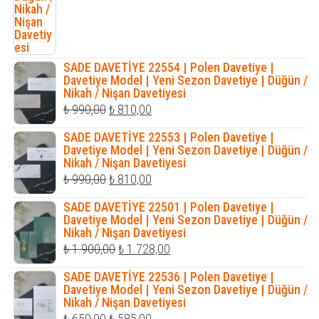
SADE DAVETİYE 22554 | Polen Davetiye |
Davetiye Model | Yeni Sezon Davetiye | Düğün /
Nikah / Nişan Davetiyesi
Orijinal
Şu
₺
990,00
₺
810,00
fiyat:
andaki
SADE DAVETİYE 22553 | Polen Davetiye |
₺ 990,00.
fiyat:
Davetiye Model | Yeni Sezon Davetiye | Düğün /
Nikah / Nişan Davetiyesi
₺ 810,00.
Orijinal
Şu
₺
990,00
₺
810,00
fiyat:
andaki
SADE DAVETİYE 22501 | Polen Davetiye |
₺ 990,00.
fiyat:
Davetiye Model | Yeni Sezon Davetiye | Düğün /
Nikah / Nişan Davetiyesi
₺ 810,00.
Orijinal
Şu
₺
1.900,00
₺
1.728,00
fiyat:
andaki
SADE DAVETİYE 22536 | Polen Davetiye |
₺ 1.900,00.
fiyat:
Davetiye Model | Yeni Sezon Davetiye | Düğün /
Nikah / Nişan Davetiyesi
₺ 1.728,00.
Orijinal
Şu
₺
650,00
₺
585,00