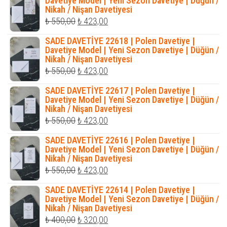
Davetiye Model | Yeni Sezon Davetiye | Düğün /
Nikah / Nişan Davetiyesi
₺ 423,00.
Orijinal
Şu
₺
550,00
₺
423,00
fiyat:
andaki
SADE DAVETİYE 22618 | Polen Davetiye |
₺ 550,00.
fiyat:
Davetiye Model | Yeni Sezon Davetiye | Düğün /
Nikah / Nişan Davetiyesi
₺ 423,00.
Orijinal
Şu
₺
550,00
₺
423,00
fiyat:
andaki
SADE DAVETİYE 22617 | Polen Davetiye |
₺ 550,00.
fiyat:
Davetiye Model | Yeni Sezon Davetiye | Düğün /
Nikah / Nişan Davetiyesi
₺ 423,00.
Orijinal
Şu
₺
550,00
₺
423,00
fiyat:
andaki
SADE DAVETİYE 22616 | Polen Davetiye |
₺ 550,00.
fiyat:
Davetiye Model | Yeni Sezon Davetiye | Düğün /
Nikah / Nişan Davetiyesi
₺ 423,00.
Orijinal
Şu
₺
550,00
₺
423,00
fiyat:
andaki
SADE DAVETİYE 22614 | Polen Davetiye |
₺ 550,00.
fiyat:
Davetiye Model | Yeni Sezon Davetiye | Düğün /
Nikah / Nişan Davetiyesi
₺ 423,00.
Orijinal
Şu
₺
400,00
₺
320,00