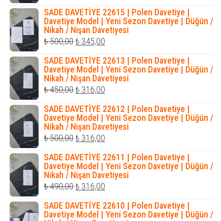
fiyat:
andaki
SADE DAVETİYE 22615 | Polen Davetiye |
₺ 400,00.
fiyat:
Davetiye Model | Yeni Sezon Davetiye | Düğün /
Nikah / Nişan Davetiyesi
₺ 320,00.
Orijinal
Şu
₺
500,00
₺
345,00
fiyat:
andaki
SADE DAVETİYE 22613 | Polen Davetiye |
₺ 500,00.
fiyat:
Davetiye Model | Yeni Sezon Davetiye | Düğün /
Nikah / Nişan Davetiyesi
₺ 345,00.
Orijinal
Şu
₺
450,00
₺
316,00
fiyat:
andaki
SADE DAVETİYE 22612 | Polen Davetiye |
₺ 450,00.
fiyat:
Davetiye Model | Yeni Sezon Davetiye | Düğün /
Nikah / Nişan Davetiyesi
₺ 316,00.
Orijinal
Şu
₺
500,00
₺
316,00
fiyat:
andaki
SADE DAVETİYE 22611 | Polen Davetiye |
₺ 500,00.
fiyat:
Davetiye Model | Yeni Sezon Davetiye | Düğün /
Nikah / Nişan Davetiyesi
₺ 316,00.
Orijinal
Şu
₺
490,00
₺
316,00
fiyat:
andaki
SADE DAVETİYE 22610 | Polen Davetiye |
₺ 490,00.
fiyat:
Davetiye Model | Yeni Sezon Davetiye | Düğün /