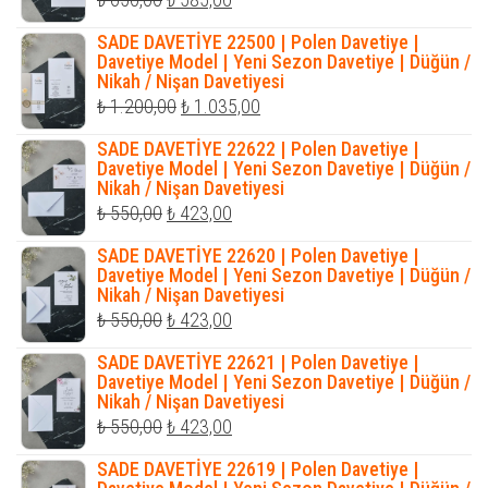
fiyat:
andaki
SADE DAVETİYE 22500 | Polen Davetiye |
₺ 650,00.
fiyat:
Davetiye Model | Yeni Sezon Davetiye | Düğün /
Nikah / Nişan Davetiyesi
₺ 585,00.
Orijinal
Şu
₺
1.200,00
₺
1.035,00
fiyat:
andaki
SADE DAVETİYE 22622 | Polen Davetiye |
₺ 1.200,00.
fiyat:
Davetiye Model | Yeni Sezon Davetiye | Düğün /
Nikah / Nişan Davetiyesi
₺ 1.035,00.
Orijinal
Şu
₺
550,00
₺
423,00
fiyat:
andaki
SADE DAVETİYE 22620 | Polen Davetiye |
₺ 550,00.
fiyat:
Davetiye Model | Yeni Sezon Davetiye | Düğün /
Nikah / Nişan Davetiyesi
₺ 423,00.
Orijinal
Şu
₺
550,00
₺
423,00
fiyat:
andaki
SADE DAVETİYE 22621 | Polen Davetiye |
₺ 550,00.
fiyat:
Davetiye Model | Yeni Sezon Davetiye | Düğün /
Nikah / Nişan Davetiyesi
₺ 423,00.
Orijinal
Şu
₺
550,00
₺
423,00
fiyat:
andaki
SADE DAVETİYE 22619 | Polen Davetiye |
₺ 550,00.
fiyat: