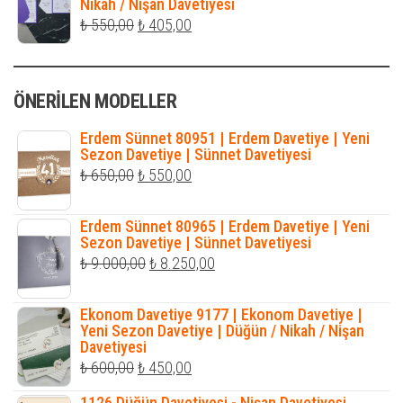
Nikah / Nişan Davetiyesi
₺ 316,00.
Orijinal
Şu
₺
550,00
₺
405,00
fiyat:
andaki
₺ 550,00.
fiyat:
ÖNERILEN MODELLER
₺ 405,00.
Erdem Sünnet 80951 | Erdem Davetiye | Yeni
Sezon Davetiye | Sünnet Davetiyesi
Orijinal
Şu
₺
650,00
₺
550,00
fiyat:
andaki
₺ 650,00.
fiyat:
Erdem Sünnet 80965 | Erdem Davetiye | Yeni
Sezon Davetiye | Sünnet Davetiyesi
₺ 550,00.
Orijinal
Şu
₺
9.000,00
₺
8.250,00
fiyat:
andaki
₺ 9.000,00.
fiyat:
Ekonom Davetiye 9177 | Ekonom Davetiye |
Yeni Sezon Davetiye | Düğün / Nikah / Nişan
₺ 8.250,00.
Davetiyesi
Orijinal
Şu
₺
600,00
₺
450,00
fiyat:
andaki
1126 Düğün Davetiyesi - Nişan Davetiyesi