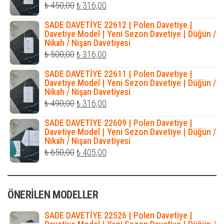
Orijinal
Şu
₺
450,00
₺
316,00
fiyat:
andaki
SADE DAVETİYE 22612 | Polen Davetiye |
₺ 450,00.
fiyat:
Davetiye Model | Yeni Sezon Davetiye | Düğün /
Nikah / Nişan Davetiyesi
₺ 316,00.
Orijinal
Şu
₺
500,00
₺
316,00
fiyat:
andaki
SADE DAVETİYE 22611 | Polen Davetiye |
₺ 500,00.
fiyat:
Davetiye Model | Yeni Sezon Davetiye | Düğün /
Nikah / Nişan Davetiyesi
₺ 316,00.
Orijinal
Şu
₺
490,00
₺
316,00
fiyat:
andaki
SADE DAVETİYE 22609 | Polen Davetiye |
₺ 490,00.
fiyat:
Davetiye Model | Yeni Sezon Davetiye | Düğün /
Nikah / Nişan Davetiyesi
₺ 316,00.
Orijinal
Şu
₺
650,00
₺
405,00
fiyat:
andaki
₺ 650,00.
fiyat:
ÖNERILEN MODELLER
₺ 405,00.
SADE DAVETİYE 22526 | Polen Davetiye |