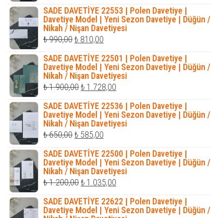
fiyat:
andaki
SADE DAVETİYE 22553 | Polen Davetiye |
₺ 990,00.
fiyat:
Davetiye Model | Yeni Sezon Davetiye | Düğün /
Nikah / Nişan Davetiyesi
₺ 810,00.
Orijinal
Şu
₺
990,00
₺
810,00
fiyat:
andaki
SADE DAVETİYE 22501 | Polen Davetiye |
₺ 990,00.
fiyat:
Davetiye Model | Yeni Sezon Davetiye | Düğün /
Nikah / Nişan Davetiyesi
₺ 810,00.
Orijinal
Şu
₺
1.900,00
₺
1.728,00
fiyat:
andaki
SADE DAVETİYE 22536 | Polen Davetiye |
₺ 1.900,00.
fiyat:
Davetiye Model | Yeni Sezon Davetiye | Düğün /
Nikah / Nişan Davetiyesi
₺ 1.728,00.
Orijinal
Şu
₺
650,00
₺
585,00
fiyat:
andaki
SADE DAVETİYE 22500 | Polen Davetiye |
₺ 650,00.
fiyat:
Davetiye Model | Yeni Sezon Davetiye | Düğün /
Nikah / Nişan Davetiyesi
₺ 585,00.
Orijinal
Şu
₺
1.200,00
₺
1.035,00
fiyat:
andaki
SADE DAVETİYE 22622 | Polen Davetiye |
₺ 1.200,00.
fiyat:
Davetiye Model | Yeni Sezon Davetiye | Düğün /