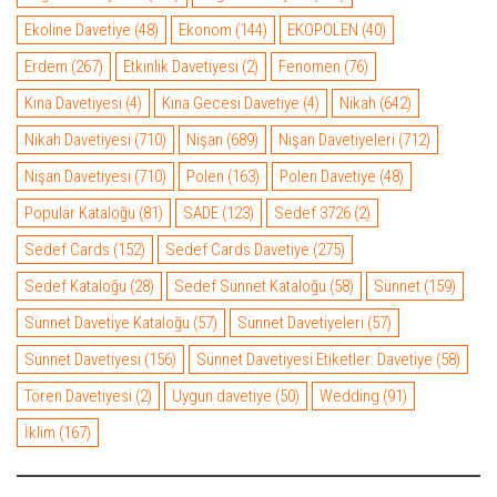
Ekoline Davetiye
(48)
Ekonom
(144)
EKOPOLEN
(40)
Erdem
(267)
Etkinlik Davetiyesi
(2)
Fenomen
(76)
Kına Davetiyesi
(4)
Kına Gecesi Davetiye
(4)
Nikah
(642)
Nikah Davetiyesi
(710)
Nişan
(689)
Nişan Davetiyeleri
(712)
Nişan Davetiyesi
(710)
Polen
(163)
Polen Davetiye
(48)
Popular Kataloğu
(81)
SADE
(123)
Sedef 3726
(2)
Sedef Cards
(152)
Sedef Cards Davetiye
(275)
Sedef Kataloğu
(28)
Sedef Sünnet Kataloğu
(58)
Sünnet
(159)
Sünnet Davetiye Kataloğu
(57)
Sünnet Davetiyeleri
(57)
Sünnet Davetiyesi
(156)
Sünnet Davetiyesi Etiketler: Davetiye
(58)
Tören Davetiyesi
(2)
Uygun davetiye
(50)
Wedding
(91)
İklim
(167)