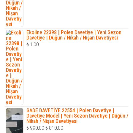
Ekoline 22398 | Polen Davetiye | Yeni Sezon
Davetiye | Düğün / Nikah / Nişan Davetiyesi
₺
1,00
SADE DAVETİYE 22554 | Polen Davetiye |
Davetiye Model | Yeni Sezon Davetiye | Düğün /
Nikah / Nişan Davetiyesi
Orijinal
Şu
₺
990,00
₺
810,00