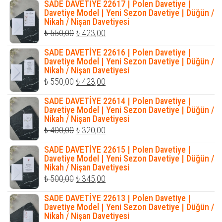
SADE DAVETİYE 22617 | Polen Davetiye |
₺ 550,00.
fiyat:
Davetiye Model | Yeni Sezon Davetiye | Düğün /
Nikah / Nişan Davetiyesi
₺ 423,00.
Orijinal
Şu
₺
550,00
₺
423,00
fiyat:
andaki
SADE DAVETİYE 22616 | Polen Davetiye |
₺ 550,00.
fiyat:
Davetiye Model | Yeni Sezon Davetiye | Düğün /
Nikah / Nişan Davetiyesi
₺ 423,00.
Orijinal
Şu
₺
550,00
₺
423,00
fiyat:
andaki
SADE DAVETİYE 22614 | Polen Davetiye |
₺ 550,00.
fiyat:
Davetiye Model | Yeni Sezon Davetiye | Düğün /
Nikah / Nişan Davetiyesi
₺ 423,00.
Orijinal
Şu
₺
400,00
₺
320,00
fiyat:
andaki
SADE DAVETİYE 22615 | Polen Davetiye |
₺ 400,00.
fiyat:
Davetiye Model | Yeni Sezon Davetiye | Düğün /
Nikah / Nişan Davetiyesi
₺ 320,00.
Orijinal
Şu
₺
500,00
₺
345,00
fiyat:
andaki
SADE DAVETİYE 22613 | Polen Davetiye |
₺ 500,00.
fiyat:
Davetiye Model | Yeni Sezon Davetiye | Düğün /
Nikah / Nişan Davetiyesi
₺ 345,00.