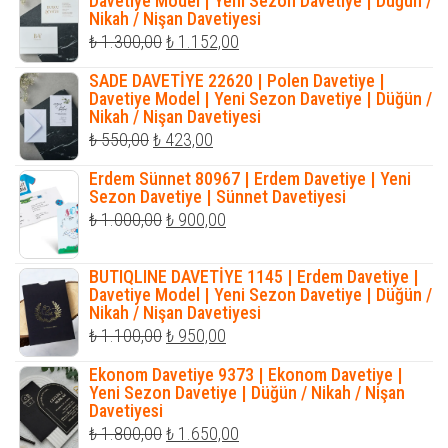
Davetiye Model | Yeni Sezon Davetiye | Düğün /
Nikah / Nişan Davetiyesi
Orijinal
Şu
₺
1.300,00
₺
1.152,00
fiyat:
andaki
SADE DAVETİYE 22620 | Polen Davetiye |
₺ 1.300,00.
fiyat:
Davetiye Model | Yeni Sezon Davetiye | Düğün /
Nikah / Nişan Davetiyesi
₺ 1.152,00.
Orijinal
Şu
₺
550,00
₺
423,00
fiyat:
andaki
Erdem Sünnet 80967 | Erdem Davetiye | Yeni
₺ 550,00.
fiyat:
Sezon Davetiye | Sünnet Davetiyesi
Orijinal
Şu
₺
1.000,00
₺
900,00
₺ 423,00.
fiyat:
andaki
₺ 1.000,00.
fiyat:
BUTIQLINE DAVETİYE 1145 | Erdem Davetiye |
Davetiye Model | Yeni Sezon Davetiye | Düğün /
₺ 900,00.
Nikah / Nişan Davetiyesi
Orijinal
Şu
₺
1.100,00
₺
950,00
fiyat:
andaki
Ekonom Davetiye 9373 | Ekonom Davetiye |
₺ 1.100,00.
fiyat:
Yeni Sezon Davetiye | Düğün / Nikah / Nişan
Davetiyesi
₺ 950,00.
Orijinal
Şu
₺
1.800,00
₺
1.650,00