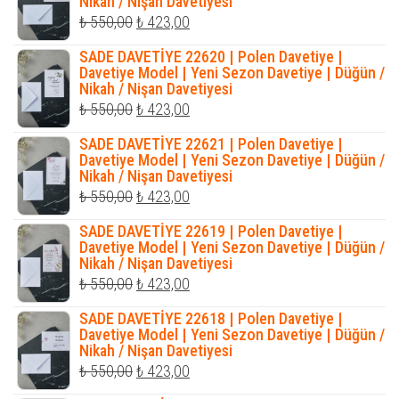
Nikah / Nişan Davetiyesi
₺ 1.035,00.
Orijinal
Şu
₺
550,00
₺
423,00
fiyat:
andaki
SADE DAVETİYE 22620 | Polen Davetiye |
₺ 550,00.
fiyat:
Davetiye Model | Yeni Sezon Davetiye | Düğün /
Nikah / Nişan Davetiyesi
₺ 423,00.
Orijinal
Şu
₺
550,00
₺
423,00
fiyat:
andaki
SADE DAVETİYE 22621 | Polen Davetiye |
₺ 550,00.
fiyat:
Davetiye Model | Yeni Sezon Davetiye | Düğün /
Nikah / Nişan Davetiyesi
₺ 423,00.
Orijinal
Şu
₺
550,00
₺
423,00
fiyat:
andaki
SADE DAVETİYE 22619 | Polen Davetiye |
₺ 550,00.
fiyat:
Davetiye Model | Yeni Sezon Davetiye | Düğün /
Nikah / Nişan Davetiyesi
₺ 423,00.
Orijinal
Şu
₺
550,00
₺
423,00
fiyat:
andaki
SADE DAVETİYE 22618 | Polen Davetiye |
₺ 550,00.
fiyat:
Davetiye Model | Yeni Sezon Davetiye | Düğün /
Nikah / Nişan Davetiyesi
₺ 423,00.
Orijinal
Şu
₺
550,00
₺
423,00
fiyat:
andaki