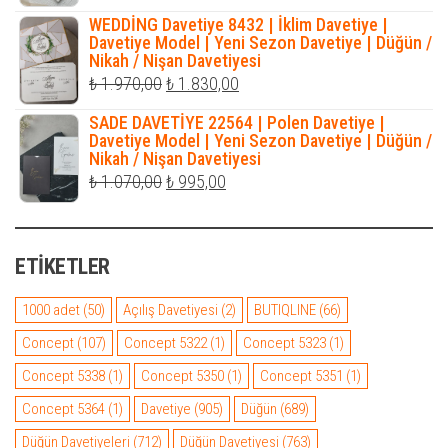
fiyat:
andaki
WEDDİNG Davetiye 8432 | İklim Davetiye |
₺ 1.800,00.
fiyat:
Davetiye Model | Yeni Sezon Davetiye | Düğün /
Nikah / Nişan Davetiyesi
₺ 1.650,00.
Orijinal
Şu
₺
1.970,00
₺
1.830,00
fiyat:
andaki
SADE DAVETİYE 22564 | Polen Davetiye |
₺ 1.970,00.
fiyat:
Davetiye Model | Yeni Sezon Davetiye | Düğün /
Nikah / Nişan Davetiyesi
₺ 1.830,00.
Orijinal
Şu
₺
1.070,00
₺
995,00
fiyat:
andaki
₺ 1.070,00.
fiyat:
ETIKETLER
₺ 995,00.
1000 adet
(50)
Açılış Davetiyesi
(2)
BUTIQLINE
(66)
Concept
(107)
Concept 5322
(1)
Concept 5323
(1)
Concept 5338
(1)
Concept 5350
(1)
Concept 5351
(1)
Concept 5364
(1)
Davetiye
(905)
Düğün
(689)
Düğün Davetiyeleri
(712)
Düğün Davetiyesi
(763)