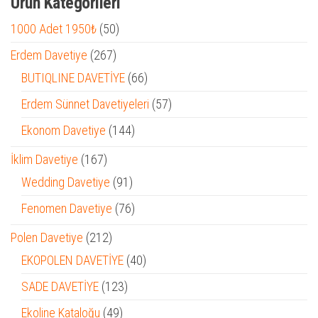
Ürün Kategorileri
50
1000 Adet 1950₺
50
ürün
267
Erdem Davetiye
267
ürün
66
BUTIQLINE DAVETİYE
66
ürün
57
Erdem Sünnet Davetiyeleri
57
ürün
144
Ekonom Davetiye
144
ürün
167
İklim Davetiye
167
ürün
91
Wedding Davetiye
91
ürün
76
Fenomen Davetiye
76
ürün
212
Polen Davetiye
212
ürün
40
EKOPOLEN DAVETİYE
40
ürün
123
SADE DAVETİYE
123
ürün
49
Ekoline Kataloğu
49