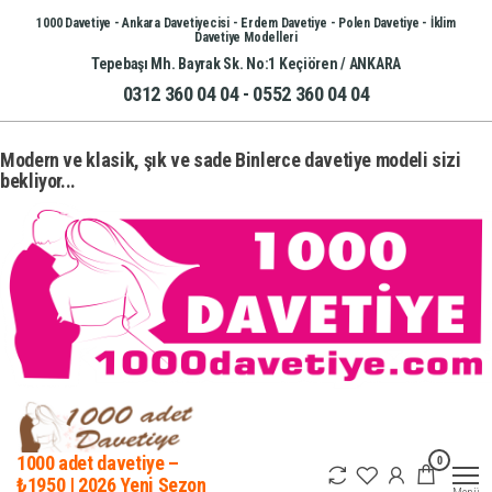
İçeriğe
1000 Davetiye - Ankara Davetiyecisi - Erdem Davetiye - Polen Davetiye - İklim
Davetiye Modelleri
atla
Tepebaşı Mh. Bayrak Sk. No:1 Keçiören / ANKARA
0312 360 04 04 - 0552 360 04 04
Modern ve klasik, şık ve sade Binlerce davetiye modeli sizi
bekliyor...
0
1000 adet davetiye –
₺1950 | 2026 Yeni Sezon