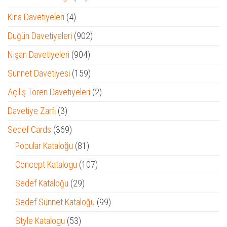
ürün
4
Kına Davetiyeleri
4
ürün
902
Düğün Davetiyeleri
902
ürün
904
Nişan Davetiyeleri
904
ürün
159
Sünnet Davetiyesi
159
ürün
2
Açılış Tören Davetiyeleri
2
ürün
3
Davetiye Zarfı
3
ürün
369
Sedef Cards
369
ürün
81
Popular Kataloğu
81
ürün
107
Concept Katalogu
107
ürün
29
Sedef Kataloğu
29
ürün
99
Sedef Sünnet Kataloğu
99
ürün
53
Style Katalogu
53