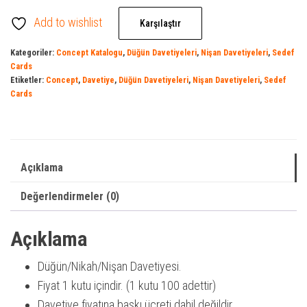
Add to wishlist
Karşılaştır
Kategoriler:
Concept Katalogu
,
Düğün Davetiyeleri
,
Nişan Davetiyeleri
,
Sedef
Cards
Etiketler:
Concept
,
Davetiye
,
Düğün Davetiyeleri
,
Nişan Davetiyeleri
,
Sedef
Cards
Açıklama
Değerlendirmeler (0)
Açıklama
Düğün/Nikah/Nişan Davetiyesi.
Fiyat 1 kutu içindir. (1 kutu 100 adettir)
Davetiye fiyatına baskı ücreti dahil değildir.