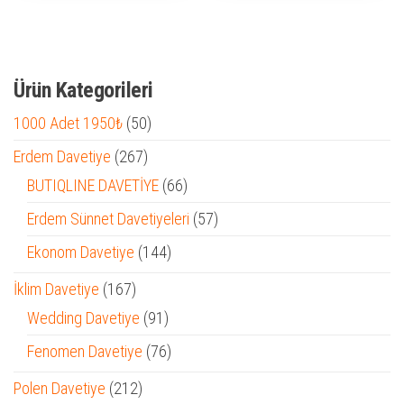
Ürün Kategorileri
50
1000 Adet 1950₺
50
ürün
267
Erdem Davetiye
267
ürün
66
BUTIQLINE DAVETİYE
66
ürün
57
Erdem Sünnet Davetiyeleri
57
ürün
144
Ekonom Davetiye
144
ürün
167
İklim Davetiye
167
ürün
91
Wedding Davetiye
91
ürün
76
Fenomen Davetiye
76
ürün
212
Polen Davetiye
212