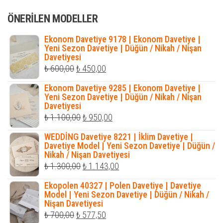
₺ 650,00.
fiyat:
ÖNERILEN MODELLER
₺ 405,00.
Ekonom Davetiye 9178 | Ekonom Davetiye |
Yeni Sezon Davetiye | Düğün / Nikah / Nişan
Davetiyesi
Orijinal
Şu
₺
600,00
₺
450,00
fiyat:
andaki
Ekonom Davetiye 9285 | Ekonom Davetiye |
₺ 600,00.
fiyat:
Yeni Sezon Davetiye | Düğün / Nikah / Nişan
Davetiyesi
₺ 450,00.
Orijinal
Şu
₺
1.100,00
₺
950,00
fiyat:
andaki
WEDDİNG Davetiye 8221 | İklim Davetiye |
₺ 1.100,00.
fiyat:
Davetiye Model | Yeni Sezon Davetiye | Düğün /
Nikah / Nişan Davetiyesi
₺ 950,00.
Orijinal
Şu
₺
1.300,00
₺
1.143,00
fiyat:
andaki
Ekopolen 40327 | Polen Davetiye | Davetiye
₺ 1.300,00.
fiyat:
Model | Yeni Sezon Davetiye | Düğün / Nikah /
Nişan Davetiyesi
₺ 1.143,00.
Orijinal
Şu
₺
700,00
₺
577,50