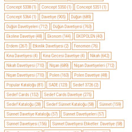
Concept 5338
(1)
Concept 5350
(1)
Concept 5351
(1)
Concept 5364
(1)
Davetiye
(905)
Düğün
(689)
Düğün Davetiyeleri
(712)
Düğün Davetiyesi
(763)
Ekoline Davetiye
(48)
Ekonom
(144)
EKOPOLEN
(40)
Erdem
(267)
Etkinlik Davetiyesi
(2)
Fenomen
(76)
Kına Davetiyesi
(4)
Kına Gecesi Davetiye
(4)
Nikah
(642)
Nikah Davetiyesi
(710)
Nişan
(689)
Nişan Davetiyeleri
(712)
Nişan Davetiyesi
(710)
Polen
(163)
Polen Davetiye
(48)
Popular Kataloğu
(81)
SADE
(123)
Sedef 3726
(2)
Sedef Cards
(152)
Sedef Cards Davetiye
(275)
Sedef Kataloğu
(28)
Sedef Sünnet Kataloğu
(58)
Sünnet
(159)
Sünnet Davetiye Kataloğu
(57)
Sünnet Davetiyeleri
(57)
Sünnet Davetiyesi
(156)
Sünnet Davetiyesi Etiketler: Davetiye
(58)