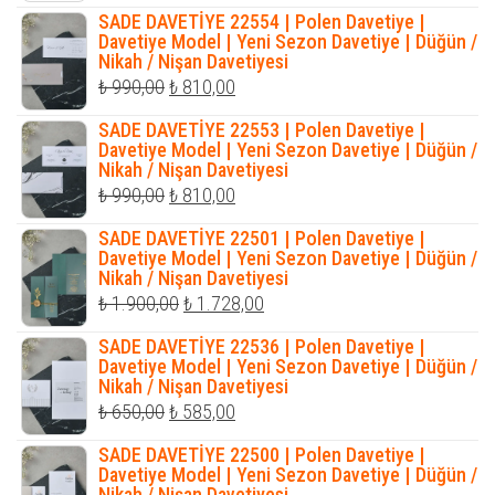
SADE DAVETİYE 22554 | Polen Davetiye |
Davetiye Model | Yeni Sezon Davetiye | Düğün /
Nikah / Nişan Davetiyesi
Orijinal
Şu
₺
990,00
₺
810,00
fiyat:
andaki
SADE DAVETİYE 22553 | Polen Davetiye |
₺ 990,00.
fiyat:
Davetiye Model | Yeni Sezon Davetiye | Düğün /
Nikah / Nişan Davetiyesi
₺ 810,00.
Orijinal
Şu
₺
990,00
₺
810,00
fiyat:
andaki
SADE DAVETİYE 22501 | Polen Davetiye |
₺ 990,00.
fiyat:
Davetiye Model | Yeni Sezon Davetiye | Düğün /
Nikah / Nişan Davetiyesi
₺ 810,00.
Orijinal
Şu
₺
1.900,00
₺
1.728,00
fiyat:
andaki
SADE DAVETİYE 22536 | Polen Davetiye |
₺ 1.900,00.
fiyat:
Davetiye Model | Yeni Sezon Davetiye | Düğün /
Nikah / Nişan Davetiyesi
₺ 1.728,00.
Orijinal
Şu
₺
650,00
₺
585,00
fiyat:
andaki
SADE DAVETİYE 22500 | Polen Davetiye |
₺ 650,00.
fiyat:
Davetiye Model | Yeni Sezon Davetiye | Düğün /
Nikah / Nişan Davetiyesi