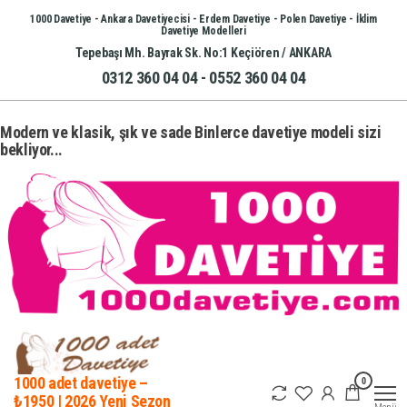
İçeriğe
1000 Davetiye - Ankara Davetiyecisi - Erdem Davetiye - Polen Davetiye - İklim
Davetiye Modelleri
atla
Tepebaşı Mh. Bayrak Sk. No:1 Keçiören / ANKARA
0312 360 04 04 - 0552 360 04 04
Modern ve klasik, şık ve sade Binlerce davetiye modeli sizi
bekliyor...
0
1000 adet davetiye –
₺1950 | 2026 Yeni Sezon