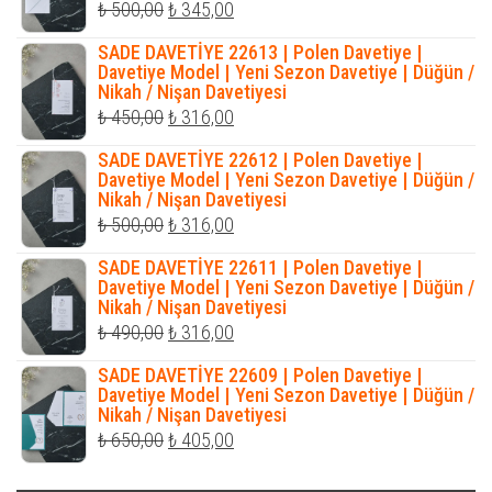
Orijinal
Şu
₺
500,00
₺
345,00
fiyat:
andaki
SADE DAVETİYE 22613 | Polen Davetiye |
₺ 500,00.
fiyat:
Davetiye Model | Yeni Sezon Davetiye | Düğün /
Nikah / Nişan Davetiyesi
₺ 345,00.
Orijinal
Şu
₺
450,00
₺
316,00
fiyat:
andaki
SADE DAVETİYE 22612 | Polen Davetiye |
₺ 450,00.
fiyat:
Davetiye Model | Yeni Sezon Davetiye | Düğün /
Nikah / Nişan Davetiyesi
₺ 316,00.
Orijinal
Şu
₺
500,00
₺
316,00
fiyat:
andaki
SADE DAVETİYE 22611 | Polen Davetiye |
₺ 500,00.
fiyat:
Davetiye Model | Yeni Sezon Davetiye | Düğün /
Nikah / Nişan Davetiyesi
₺ 316,00.
Orijinal
Şu
₺
490,00
₺
316,00
fiyat:
andaki
SADE DAVETİYE 22609 | Polen Davetiye |
₺ 490,00.
fiyat:
Davetiye Model | Yeni Sezon Davetiye | Düğün /
Nikah / Nişan Davetiyesi
₺ 316,00.
Orijinal
Şu
₺
650,00
₺
405,00
fiyat:
andaki