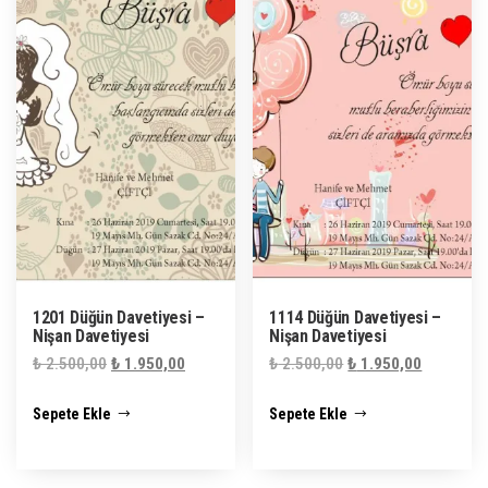
1201 Düğün Davetiyesi –
1114 Düğün Davetiyesi –
Nişan Davetiyesi
Nişan Davetiyesi
Orijinal
Şu
Orijinal
Şu
₺
2.500,00
₺
1.950,00
₺
2.500,00
₺
1.950,00
fiyat:
andaki
fiyat:
andaki
Sepete Ekle
Sepete Ekle
₺ 2.500,00.
fiyat:
₺ 2.500,00.
fiyat:
₺ 1.950,00.
₺ 1.950,0