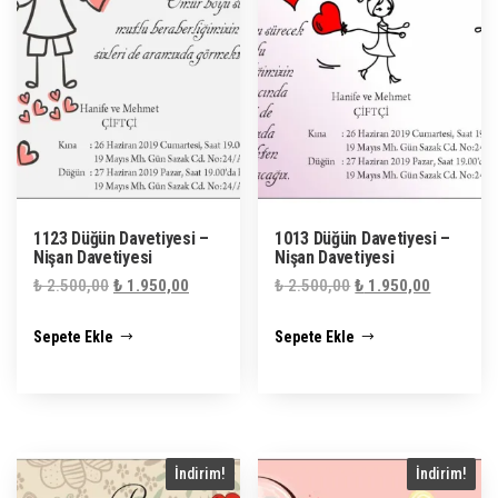
1123 Düğün Davetiyesi –
1013 Düğün Davetiyesi –
Nişan Davetiyesi
Nişan Davetiyesi
Orijinal
Şu
Orijinal
Şu
₺
2.500,00
₺
1.950,00
₺
2.500,00
₺
1.950,00
fiyat:
andaki
fiyat:
andaki
Sepete Ekle
Sepete Ekle
₺ 2.500,00.
fiyat:
₺ 2.500,00.
fiyat:
₺ 1.950,00.
₺ 1.950,0
İndirim!
İndirim!