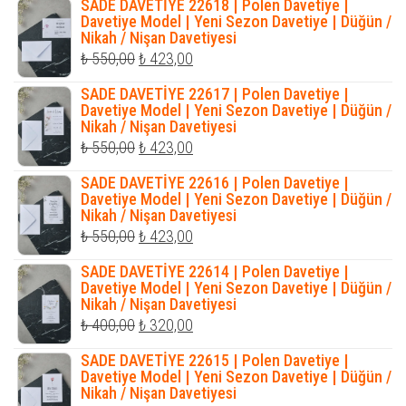
SADE DAVETİYE 22618 | Polen Davetiye |
₺ 550,00.
fiyat:
Davetiye Model | Yeni Sezon Davetiye | Düğün /
Nikah / Nişan Davetiyesi
₺ 423,00.
Orijinal
Şu
₺
550,00
₺
423,00
fiyat:
andaki
SADE DAVETİYE 22617 | Polen Davetiye |
₺ 550,00.
fiyat:
Davetiye Model | Yeni Sezon Davetiye | Düğün /
Nikah / Nişan Davetiyesi
₺ 423,00.
Orijinal
Şu
₺
550,00
₺
423,00
fiyat:
andaki
SADE DAVETİYE 22616 | Polen Davetiye |
₺ 550,00.
fiyat:
Davetiye Model | Yeni Sezon Davetiye | Düğün /
Nikah / Nişan Davetiyesi
₺ 423,00.
Orijinal
Şu
₺
550,00
₺
423,00
fiyat:
andaki
SADE DAVETİYE 22614 | Polen Davetiye |
₺ 550,00.
fiyat:
Davetiye Model | Yeni Sezon Davetiye | Düğün /
Nikah / Nişan Davetiyesi
₺ 423,00.
Orijinal
Şu
₺
400,00
₺
320,00
fiyat:
andaki
SADE DAVETİYE 22615 | Polen Davetiye |
₺ 400,00.
fiyat:
Davetiye Model | Yeni Sezon Davetiye | Düğün /
Nikah / Nişan Davetiyesi
₺ 320,00.