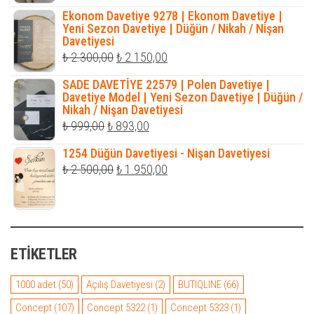
fiyat:
andaki
Ekonom Davetiye 9278 | Ekonom Davetiye |
₺ 700,00.
fiyat:
Yeni Sezon Davetiye | Düğün / Nikah / Nişan
Davetiyesi
₺ 577,50.
Orijinal
Şu
₺
2.300,00
₺
2.150,00
fiyat:
andaki
SADE DAVETİYE 22579 | Polen Davetiye |
₺ 2.300,00.
fiyat:
Davetiye Model | Yeni Sezon Davetiye | Düğün /
Nikah / Nişan Davetiyesi
₺ 2.150,00.
Orijinal
Şu
₺
999,00
₺
893,00
fiyat:
andaki
1254 Düğün Davetiyesi - Nişan Davetiyesi
₺ 999,00.
fiyat:
Orijinal
Şu
₺
2.500,00
₺
1.950,00
₺ 893,00.
fiyat:
andaki
₺ 2.500,00.
fiyat:
₺ 1.950,00.
ETIKETLER
1000 adet
(50)
Açılış Davetiyesi
(2)
BUTIQLINE
(66)
Concept
(107)
Concept 5322
(1)
Concept 5323
(1)