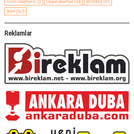
Tören Davetiyesi
(2)
Uygun davetiye
(50)
Wedding
(91)
İklim
(167)
Reklamlar