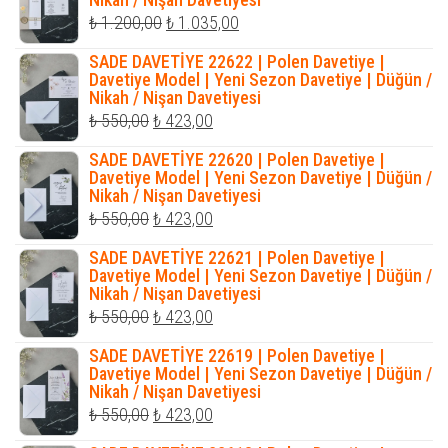
₺ 585,00.
Orijinal
Şu
₺
1.200,00
₺
1.035,00
fiyat:
andaki
SADE DAVETİYE 22622 | Polen Davetiye |
₺ 1.200,00.
fiyat:
Davetiye Model | Yeni Sezon Davetiye | Düğün /
Nikah / Nişan Davetiyesi
₺ 1.035,00.
Orijinal
Şu
₺
550,00
₺
423,00
fiyat:
andaki
SADE DAVETİYE 22620 | Polen Davetiye |
₺ 550,00.
fiyat:
Davetiye Model | Yeni Sezon Davetiye | Düğün /
Nikah / Nişan Davetiyesi
₺ 423,00.
Orijinal
Şu
₺
550,00
₺
423,00
fiyat:
andaki
SADE DAVETİYE 22621 | Polen Davetiye |
₺ 550,00.
fiyat:
Davetiye Model | Yeni Sezon Davetiye | Düğün /
Nikah / Nişan Davetiyesi
₺ 423,00.
Orijinal
Şu
₺
550,00
₺
423,00
fiyat:
andaki
SADE DAVETİYE 22619 | Polen Davetiye |
₺ 550,00.
fiyat:
Davetiye Model | Yeni Sezon Davetiye | Düğün /
Nikah / Nişan Davetiyesi
₺ 423,00.
Orijinal
Şu
₺
550,00
₺
423,00
fiyat:
andaki