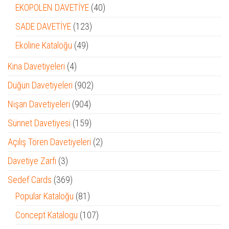
ürün
40
EKOPOLEN DAVETİYE
40
ürün
123
SADE DAVETİYE
123
ürün
49
Ekoline Kataloğu
49
ürün
4
Kına Davetiyeleri
4
ürün
902
Düğün Davetiyeleri
902
ürün
904
Nişan Davetiyeleri
904
ürün
159
Sünnet Davetiyesi
159
ürün
2
Açılış Tören Davetiyeleri
2
ürün
3
Davetiye Zarfı
3
ürün
369
Sedef Cards
369
ürün
81
Popular Kataloğu
81
ürün
107
Concept Katalogu
107
ürün