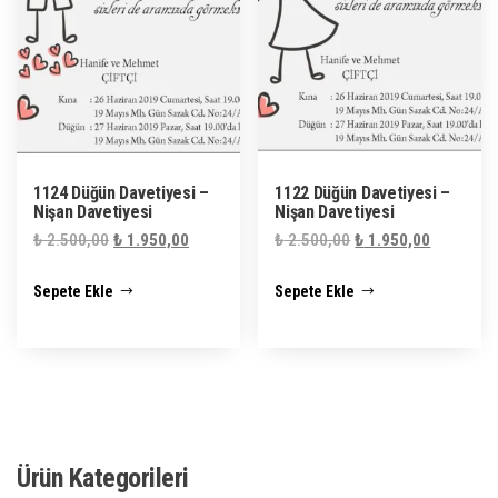
1124 Düğün Davetiyesi –
1122 Düğün Davetiyesi –
Nişan Davetiyesi
Nişan Davetiyesi
Orijinal
Şu
Orijinal
Şu
₺
2.500,00
₺
1.950,00
₺
2.500,00
₺
1.950,00
fiyat:
andaki
fiyat:
andaki
Sepete Ekle
Sepete Ekle
₺ 2.500,00.
fiyat:
₺ 2.500,00.
fiyat:
₺ 1.950,00.
₺ 1.950,0
Ürün Kategorileri