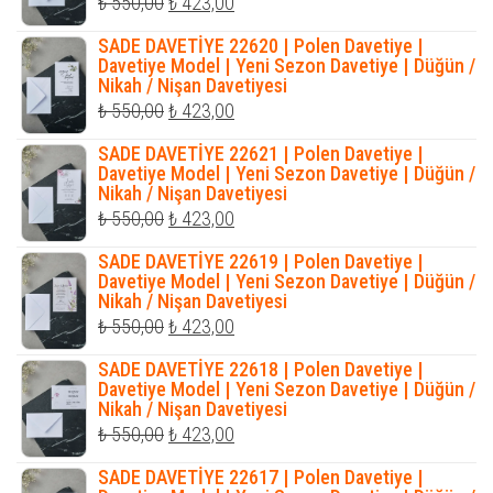
Orijinal
Şu
₺
550,00
₺
423,00
fiyat:
andaki
SADE DAVETİYE 22620 | Polen Davetiye |
₺ 550,00.
fiyat:
Davetiye Model | Yeni Sezon Davetiye | Düğün /
Nikah / Nişan Davetiyesi
₺ 423,00.
Orijinal
Şu
₺
550,00
₺
423,00
fiyat:
andaki
SADE DAVETİYE 22621 | Polen Davetiye |
₺ 550,00.
fiyat:
Davetiye Model | Yeni Sezon Davetiye | Düğün /
Nikah / Nişan Davetiyesi
₺ 423,00.
Orijinal
Şu
₺
550,00
₺
423,00
fiyat:
andaki
SADE DAVETİYE 22619 | Polen Davetiye |
₺ 550,00.
fiyat:
Davetiye Model | Yeni Sezon Davetiye | Düğün /
Nikah / Nişan Davetiyesi
₺ 423,00.
Orijinal
Şu
₺
550,00
₺
423,00
fiyat:
andaki
SADE DAVETİYE 22618 | Polen Davetiye |
₺ 550,00.
fiyat:
Davetiye Model | Yeni Sezon Davetiye | Düğün /
Nikah / Nişan Davetiyesi
₺ 423,00.
Orijinal
Şu
₺
550,00
₺
423,00
fiyat:
andaki
SADE DAVETİYE 22617 | Polen Davetiye |