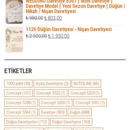
₺ 2.000,00.
fiyat:
WEDDİNG Davetiye 8307 | İklim Davetiye |
Davetiye Model | Yeni Sezon Davetiye | Düğün /
₺ 1.900,00.
Nikah / Nişan Davetiyesi
Orijinal
Şu
₺
980,00
₺
803,00
fiyat:
andaki
1126 Düğün Davetiyesi - Nişan Davetiyesi
₺ 980,00.
fiyat:
Orijinal
Şu
₺
2.500,00
₺
1.950,00
₺ 803,00.
fiyat:
andaki
₺ 2.500,00.
fiyat:
₺ 1.950,00.
ETIKETLER
1000 adet
(50)
Açılış Davetiyesi
(2)
BUTIQLINE
(66)
Concept
(107)
Concept 5322
(1)
Concept 5323
(1)
Concept 5338
(1)
Concept 5350
(1)
Concept 5351
(1)
Concept 5364
(1)
Davetiye
(905)
Düğün
(689)
Düğün Davetiyeleri
(712)
Düğün Davetiyesi
(763)