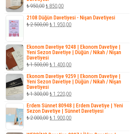
Orijinal
Şu
₺
950,00
₺
850,00
fiyat:
andaki
2108 Düğün Davetiyesi - Nişan Davetiyesi
₺ 950,00.
fiyat:
Orijinal
Şu
₺
2.500,00
₺
1.950,00
₺ 850,00.
fiyat:
andaki
₺ 2.500,00.
fiyat:
Ekonom Davetiye 9248 | Ekonom Davetiye |
₺ 1.950,00.
Yeni Sezon Davetiye | Düğün / Nikah / Nişan
Davetiyesi
Orijinal
Şu
₺
1.500,00
₺
1.400,00
fiyat:
andaki
Ekonom Davetiye 9259 | Ekonom Davetiye |
₺ 1.500,00.
fiyat:
Yeni Sezon Davetiye | Düğün / Nikah / Nişan
Davetiyesi
₺ 1.400,00.
Orijinal
Şu
₺
1.300,00
₺
1.220,00
fiyat:
andaki
Erdem Sünnet 80948 | Erdem Davetiye | Yeni
₺ 1.300,00.
fiyat:
Sezon Davetiye | Sünnet Davetiyesi
Orijinal
Şu
₺
2.000,00
₺
1.900,00
₺ 1.220,00.
fiyat:
andaki