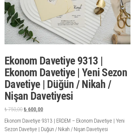
Ekonom Davetiye 9313 |
Ekonom Davetiye | Yeni Sezon
Davetiye | Düğün / Nikah /
Nişan Davetiyesi
Orijinal
Şu
₺
750,00
₺
600,00
fiyat:
andaki
Ekonom Davetiye 9313 | ERDEM – Ekonom Davetiye | Yeni
₺ 750,00.
fiyat:
Sezon Davetiye | Düğün / Nikah / Nişan Davetiyesi
₺ 600,00.