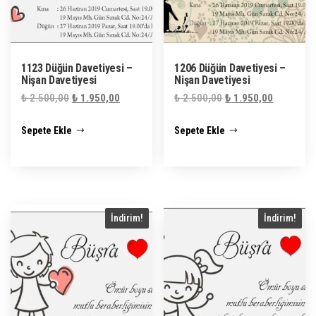
1123 Düğün Davetiyesi –
1206 Düğün Davetiyesi –
Nişan Davetiyesi
Nişan Davetiyesi
Orijinal
Şu
Orijinal
Şu
₺
2.500,00
₺
1.950,00
₺
2.500,00
₺
1.950,00
fiyat:
andaki
fiyat:
andaki
Sepete Ekle
Sepete Ekle
₺ 2.500,00.
fiyat:
₺ 2.500,00.
fiyat:
₺ 1.950,00.
₺ 1.950,0
İndirim!
İndirim!