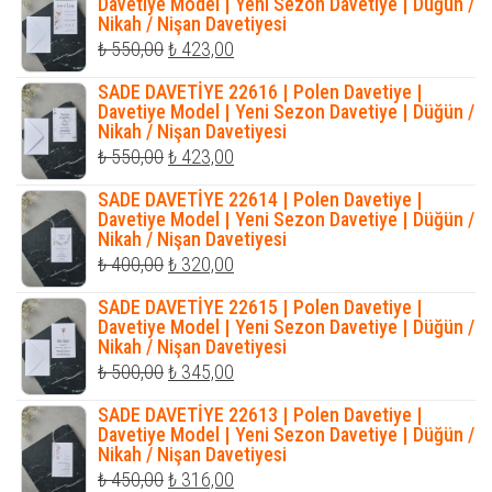
₺ 550,00.
fiyat:
Davetiye Model | Yeni Sezon Davetiye | Düğün /
Nikah / Nişan Davetiyesi
₺ 423,00.
Orijinal
Şu
₺
550,00
₺
423,00
fiyat:
andaki
SADE DAVETİYE 22616 | Polen Davetiye |
₺ 550,00.
fiyat:
Davetiye Model | Yeni Sezon Davetiye | Düğün /
Nikah / Nişan Davetiyesi
₺ 423,00.
Orijinal
Şu
₺
550,00
₺
423,00
fiyat:
andaki
SADE DAVETİYE 22614 | Polen Davetiye |
₺ 550,00.
fiyat:
Davetiye Model | Yeni Sezon Davetiye | Düğün /
Nikah / Nişan Davetiyesi
₺ 423,00.
Orijinal
Şu
₺
400,00
₺
320,00
fiyat:
andaki
SADE DAVETİYE 22615 | Polen Davetiye |
₺ 400,00.
fiyat:
Davetiye Model | Yeni Sezon Davetiye | Düğün /
Nikah / Nişan Davetiyesi
₺ 320,00.
Orijinal
Şu
₺
500,00
₺
345,00
fiyat:
andaki
SADE DAVETİYE 22613 | Polen Davetiye |
₺ 500,00.
fiyat:
Davetiye Model | Yeni Sezon Davetiye | Düğün /
Nikah / Nişan Davetiyesi
₺ 345,00.
Orijinal
Şu
₺
450,00
₺
316,00