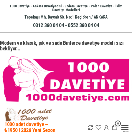
İçeriğe
1000 Davetiye - Ankara Davetiyecisi - Erdem Davetiye - Polen Davetiye - İklim
Davetiye Modelleri
atla
Tepebaşı Mh. Bayrak Sk. No:1 Keçiören / ANKARA
0312 360 04 04 - 0552 360 04 04
Modern ve klasik, şık ve sade Binlerce davetiye modeli sizi
bekliyor...
0
1000 adet davetiye –
₺1950 | 2026 Yeni Sezon