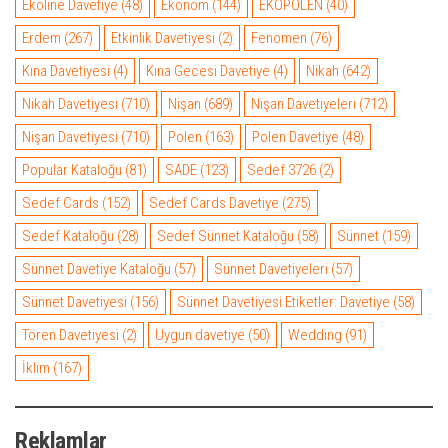
Ekoline Davetiye
(48)
Ekonom
(144)
EKOPOLEN
(40)
Erdem
(267)
Etkinlik Davetiyesi
(2)
Fenomen
(76)
Kına Davetiyesi
(4)
Kına Gecesi Davetiye
(4)
Nikah
(642)
Nikah Davetiyesi
(710)
Nişan
(689)
Nişan Davetiyeleri
(712)
Nişan Davetiyesi
(710)
Polen
(163)
Polen Davetiye
(48)
Popular Kataloğu
(81)
SADE
(123)
Sedef 3726
(2)
Sedef Cards
(152)
Sedef Cards Davetiye
(275)
Sedef Kataloğu
(28)
Sedef Sünnet Kataloğu
(58)
Sünnet
(159)
Sünnet Davetiye Kataloğu
(57)
Sünnet Davetiyeleri
(57)
Sünnet Davetiyesi
(156)
Sünnet Davetiyesi Etiketler: Davetiye
(58)
Tören Davetiyesi
(2)
Uygun davetiye
(50)
Wedding
(91)
İklim
(167)
Reklamlar