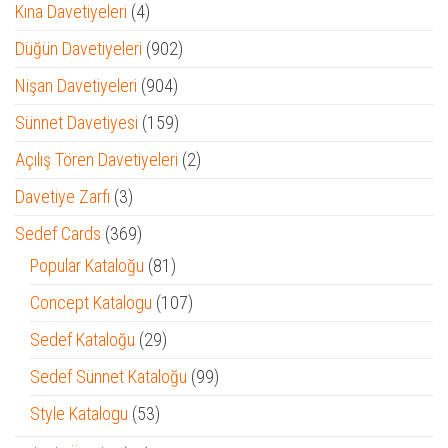
4
Kına Davetiyeleri
4
ürün
902
Düğün Davetiyeleri
902
ürün
904
Nişan Davetiyeleri
904
ürün
159
Sünnet Davetiyesi
159
ürün
2
Açılış Tören Davetiyeleri
2
ürün
3
Davetiye Zarfı
3
ürün
369
Sedef Cards
369
ürün
81
Popular Kataloğu
81
ürün
107
Concept Katalogu
107
ürün
29
Sedef Kataloğu
29
ürün
99
Sedef Sünnet Kataloğu
99
ürün
53
Style Katalogu
53
ürün