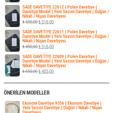
fiyat:
andaki
SADE DAVETİYE 22612 | Polen Davetiye |
₺ 450,00.
fiyat:
Davetiye Model | Yeni Sezon Davetiye | Düğün /
Nikah / Nişan Davetiyesi
₺ 316,00.
Orijinal
Şu
₺
500,00
₺
316,00
fiyat:
andaki
SADE DAVETİYE 22611 | Polen Davetiye |
₺ 500,00.
fiyat:
Davetiye Model | Yeni Sezon Davetiye | Düğün /
Nikah / Nişan Davetiyesi
₺ 316,00.
Orijinal
Şu
₺
490,00
₺
316,00
fiyat:
andaki
SADE DAVETİYE 22609 | Polen Davetiye |
₺ 490,00.
fiyat:
Davetiye Model | Yeni Sezon Davetiye | Düğün /
Nikah / Nişan Davetiyesi
₺ 316,00.
Orijinal
Şu
₺
650,00
₺
405,00
fiyat:
andaki
₺ 650,00.
fiyat:
ÖNERILEN MODELLER
₺ 405,00.
Ekonom Davetiye 9356 | Ekonom Davetiye |
Yeni Sezon Davetiye | Düğün / Nikah / Nişan
Davetiyesi