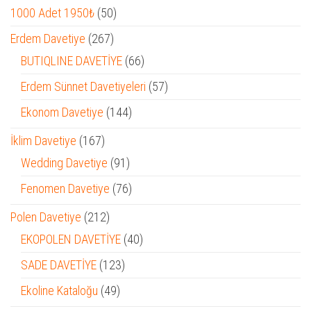
50
1000 Adet 1950₺
50
ürün
267
Erdem Davetiye
267
ürün
66
BUTIQLINE DAVETİYE
66
ürün
57
Erdem Sünnet Davetiyeleri
57
ürün
144
Ekonom Davetiye
144
ürün
167
İklim Davetiye
167
ürün
91
Wedding Davetiye
91
ürün
76
Fenomen Davetiye
76
ürün
212
Polen Davetiye
212
ürün
40
EKOPOLEN DAVETİYE
40
ürün
123
SADE DAVETİYE
123
ürün
49
Ekoline Kataloğu
49
ürün