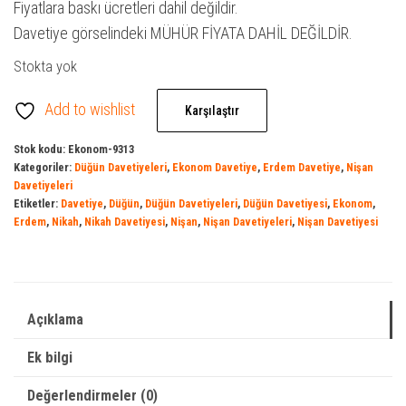
Fiyatlara baskı ücretleri dahil değildir.
Davetiye görselindeki MÜHÜR FİYATA DAHİL DEĞİLDİR.
Stokta yok
Add to wishlist
Karşılaştır
Stok kodu:
Ekonom-9313
Kategoriler:
Düğün Davetiyeleri
,
Ekonom Davetiye
,
Erdem Davetiye
,
Nişan
Davetiyeleri
Etiketler:
Davetiye
,
Düğün
,
Düğün Davetiyeleri
,
Düğün Davetiyesi
,
Ekonom
,
Erdem
,
Nikah
,
Nikah Davetiyesi
,
Nişan
,
Nişan Davetiyeleri
,
Nişan Davetiyesi
Açıklama
Ek bilgi
Değerlendirmeler (0)