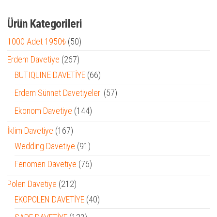
Ürün Kategorileri
50
1000 Adet 1950₺
50
ürün
267
Erdem Davetiye
267
ürün
66
BUTIQLINE DAVETİYE
66
ürün
57
Erdem Sünnet Davetiyeleri
57
ürün
144
Ekonom Davetiye
144
ürün
167
İklim Davetiye
167
ürün
91
Wedding Davetiye
91
ürün
76
Fenomen Davetiye
76
ürün
212
Polen Davetiye
212
ürün
40
EKOPOLEN DAVETİYE
40
ürün
123