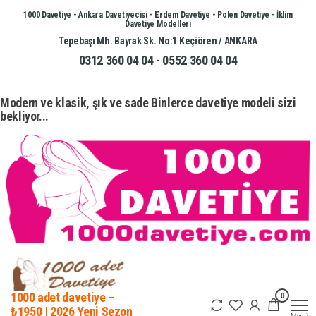
İçeriğe
1000 Davetiye - Ankara Davetiyecisi - Erdem Davetiye - Polen Davetiye - İklim
Davetiye Modelleri
atla
Tepebaşı Mh. Bayrak Sk. No:1 Keçiören / ANKARA
0312 360 04 04 - 0552 360 04 04
Modern ve klasik, şık ve sade Binlerce davetiye modeli sizi
bekliyor...
0
1000 adet davetiye –
₺1950 | 2026 Yeni Sezon