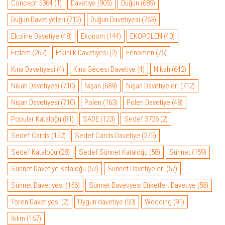
Concept 5364
(1)
Davetiye
(905)
Düğün
(689)
Düğün Davetiyeleri
(712)
Düğün Davetiyesi
(763)
Ekoline Davetiye
(48)
Ekonom
(144)
EKOPOLEN
(40)
Erdem
(267)
Etkinlik Davetiyesi
(2)
Fenomen
(76)
Kına Davetiyesi
(4)
Kına Gecesi Davetiye
(4)
Nikah
(642)
Nikah Davetiyesi
(710)
Nişan
(689)
Nişan Davetiyeleri
(712)
Nişan Davetiyesi
(710)
Polen
(163)
Polen Davetiye
(48)
Popular Kataloğu
(81)
SADE
(123)
Sedef 3726
(2)
Sedef Cards
(152)
Sedef Cards Davetiye
(275)
Sedef Kataloğu
(28)
Sedef Sünnet Kataloğu
(58)
Sünnet
(159)
Sünnet Davetiye Kataloğu
(57)
Sünnet Davetiyeleri
(57)
Sünnet Davetiyesi
(156)
Sünnet Davetiyesi Etiketler: Davetiye
(58)
Tören Davetiyesi
(2)
Uygun davetiye
(50)
Wedding
(91)
İklim
(167)