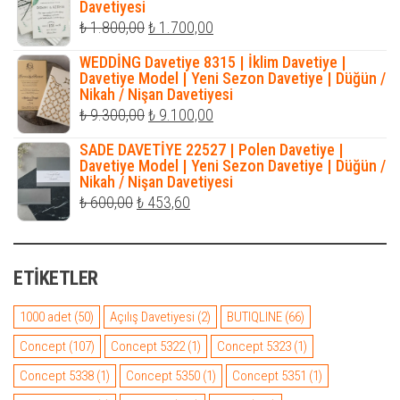
Davetiyesi
₺ 1.050,00.
Orijinal
Şu
₺
1.800,00
₺
1.700,00
fiyat:
andaki
WEDDİNG Davetiye 8315 | İklim Davetiye |
₺ 1.800,00.
fiyat:
Davetiye Model | Yeni Sezon Davetiye | Düğün /
Nikah / Nişan Davetiyesi
₺ 1.700,00.
Orijinal
Şu
₺
9.300,00
₺
9.100,00
fiyat:
andaki
SADE DAVETİYE 22527 | Polen Davetiye |
₺ 9.300,00.
fiyat:
Davetiye Model | Yeni Sezon Davetiye | Düğün /
Nikah / Nişan Davetiyesi
₺ 9.100,00.
Orijinal
Şu
₺
600,00
₺
453,60
fiyat:
andaki
₺ 600,00.
fiyat:
ETIKETLER
₺ 453,60.
1000 adet
(50)
Açılış Davetiyesi
(2)
BUTIQLINE
(66)
Concept
(107)
Concept 5322
(1)
Concept 5323
(1)
Concept 5338
(1)
Concept 5350
(1)
Concept 5351
(1)