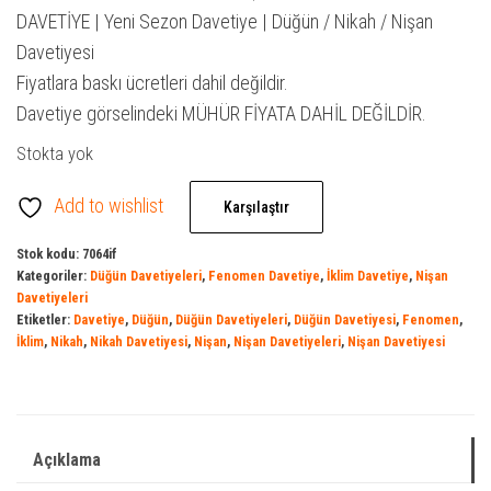
₺ 300,00.
fiyat:
DAVETİYE | Yeni Sezon Davetiye | Düğün / Nikah / Nişan
₺ 200,00.
Davetiyesi
Fiyatlara baskı ücretleri dahil değildir.
Davetiye görselindeki MÜHÜR FİYATA DAHİL DEĞİLDİR.
Stokta yok
Add to wishlist
Karşılaştır
Stok kodu:
7064if
Kategoriler:
Düğün Davetiyeleri
,
Fenomen Davetiye
,
İklim Davetiye
,
Nişan
Davetiyeleri
Etiketler:
Davetiye
,
Düğün
,
Düğün Davetiyeleri
,
Düğün Davetiyesi
,
Fenomen
,
İklim
,
Nikah
,
Nikah Davetiyesi
,
Nişan
,
Nişan Davetiyeleri
,
Nişan Davetiyesi
Açıklama