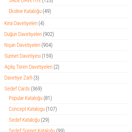
SADE DAVETİYE
123
ürün
49
Ekoline Kataloğu
49
ürün
4
Kına Davetiyeleri
4
ürün
902
Düğün Davetiyeleri
902
ürün
904
Nişan Davetiyeleri
904
ürün
159
Sünnet Davetiyesi
159
ürün
2
Açılış Tören Davetiyeleri
2
ürün
3
Davetiye Zarfı
3
ürün
369
Sedef Cards
369
ürün
81
Popular Kataloğu
81
ürün
107
Concept Katalogu
107
ürün
29
Sedef Kataloğu
29
ürün
99
Sedef Sünnet Kataloğu
99