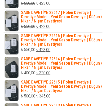
Orijinal
Şu
₺
550,00
₺
423,00
fiyat:
andaki
SADE DAVETİYE 22617 | Polen Davetiye |
₺ 550,00.
fiyat:
Davetiye Model | Yeni Sezon Davetiye | Düğün /
Nikah / Nişan Davetiyesi
₺ 423,00.
Orijinal
Şu
₺
550,00
₺
423,00
fiyat:
andaki
SADE DAVETİYE 22616 | Polen Davetiye |
₺ 550,00.
fiyat:
Davetiye Model | Yeni Sezon Davetiye | Düğün /
Nikah / Nişan Davetiyesi
₺ 423,00.
Orijinal
Şu
₺
550,00
₺
423,00
fiyat:
andaki
SADE DAVETİYE 22614 | Polen Davetiye |
₺ 550,00.
fiyat:
Davetiye Model | Yeni Sezon Davetiye | Düğün /
Nikah / Nişan Davetiyesi
₺ 423,00.
Orijinal
Şu
₺
400,00
₺
320,00
fiyat:
andaki
SADE DAVETİYE 22615 | Polen Davetiye |
₺ 400,00.
fiyat:
Davetiye Model | Yeni Sezon Davetiye | Düğün /
Nikah / Nişan Davetiyesi
₺ 320,00.
Orijinal
Şu
₺
500,00
₺
345,00
fiyat:
andaki
SADE DAVETİYE 22613 | Polen Davetiye |