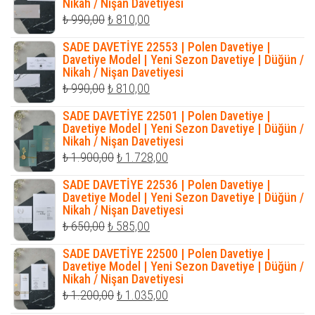
Nikah / Nişan Davetiyesi
Orijinal
Şu
₺
990,00
₺
810,00
fiyat:
andaki
SADE DAVETİYE 22553 | Polen Davetiye |
₺ 990,00.
fiyat:
Davetiye Model | Yeni Sezon Davetiye | Düğün /
Nikah / Nişan Davetiyesi
₺ 810,00.
Orijinal
Şu
₺
990,00
₺
810,00
fiyat:
andaki
SADE DAVETİYE 22501 | Polen Davetiye |
₺ 990,00.
fiyat:
Davetiye Model | Yeni Sezon Davetiye | Düğün /
Nikah / Nişan Davetiyesi
₺ 810,00.
Orijinal
Şu
₺
1.900,00
₺
1.728,00
fiyat:
andaki
SADE DAVETİYE 22536 | Polen Davetiye |
₺ 1.900,00.
fiyat:
Davetiye Model | Yeni Sezon Davetiye | Düğün /
Nikah / Nişan Davetiyesi
₺ 1.728,00.
Orijinal
Şu
₺
650,00
₺
585,00
fiyat:
andaki
SADE DAVETİYE 22500 | Polen Davetiye |
₺ 650,00.
fiyat:
Davetiye Model | Yeni Sezon Davetiye | Düğün /
Nikah / Nişan Davetiyesi
₺ 585,00.
Orijinal
Şu
₺
1.200,00
₺
1.035,00
fiyat:
andaki