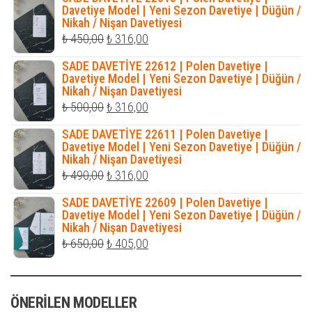
₺ 500,00.
fiyat:
Davetiye Model | Yeni Sezon Davetiye | Düğün /
Nikah / Nişan Davetiyesi
₺ 345,00.
Orijinal
Şu
₺
450,00
₺
316,00
fiyat:
andaki
SADE DAVETİYE 22612 | Polen Davetiye |
₺ 450,00.
fiyat:
Davetiye Model | Yeni Sezon Davetiye | Düğün /
Nikah / Nişan Davetiyesi
₺ 316,00.
Orijinal
Şu
₺
500,00
₺
316,00
fiyat:
andaki
SADE DAVETİYE 22611 | Polen Davetiye |
₺ 500,00.
fiyat:
Davetiye Model | Yeni Sezon Davetiye | Düğün /
Nikah / Nişan Davetiyesi
₺ 316,00.
Orijinal
Şu
₺
490,00
₺
316,00
fiyat:
andaki
SADE DAVETİYE 22609 | Polen Davetiye |
₺ 490,00.
fiyat:
Davetiye Model | Yeni Sezon Davetiye | Düğün /
Nikah / Nişan Davetiyesi
₺ 316,00.
Orijinal
Şu
₺
650,00
₺
405,00
fiyat:
andaki
₺ 650,00.
fiyat:
ÖNERILEN MODELLER
₺ 405,00.