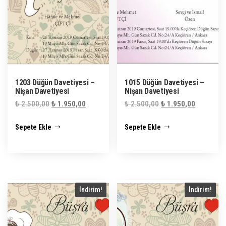
1203 Düğün Davetiyesi –
1015 Düğün Davetiyesi –
Nişan Davetiyesi
Nişan Davetiyesi
Orijinal
Şu
Orijinal
Şu
₺
2.500,00
₺
1.950,00
₺
2.500,00
₺
1.950,00
fiyat:
andaki
fiyat:
andaki
Sepete Ekle
Sepete Ekle
₺ 2.500,00.
fiyat:
₺ 2.500,00.
fiyat:
₺ 1.950,00.
₺ 1.950,0
İndirim!
İndirim!