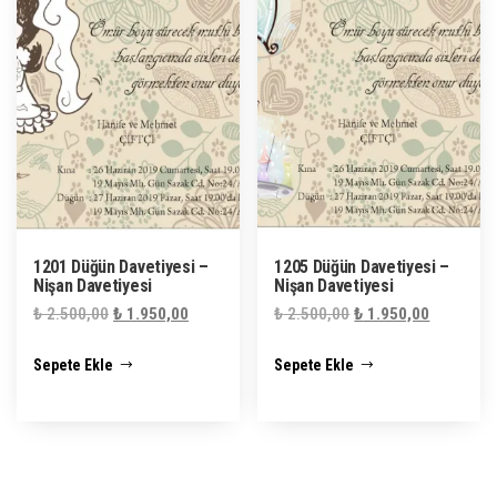
1201 Düğün Davetiyesi –
1205 Düğün Davetiyesi –
Nişan Davetiyesi
Nişan Davetiyesi
Orijinal
Şu
Orijinal
Şu
₺
2.500,00
₺
1.950,00
₺
2.500,00
₺
1.950,00
fiyat:
andaki
fiyat:
andaki
Sepete Ekle
Sepete Ekle
₺ 2.500,00.
fiyat:
₺ 2.500,00.
fiyat:
₺ 1.950,00.
₺ 1.950,0