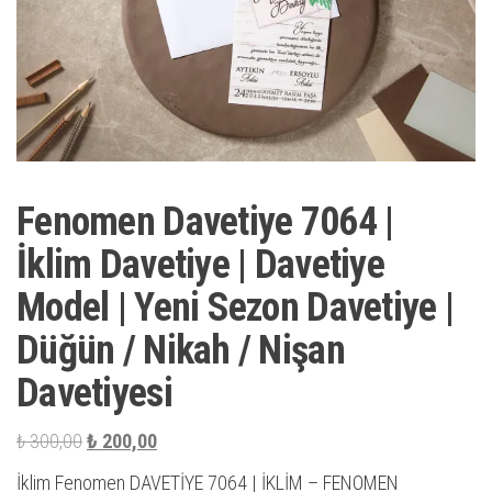
Fenomen Davetiye 7064 |
İklim Davetiye | Davetiye
Model | Yeni Sezon Davetiye |
Düğün / Nikah / Nişan
Davetiyesi
Orijinal
Şu
₺
300,00
₺
200,00
fiyat:
andaki
İklim Fenomen DAVETİYE 7064 | İKLİM – FENOMEN