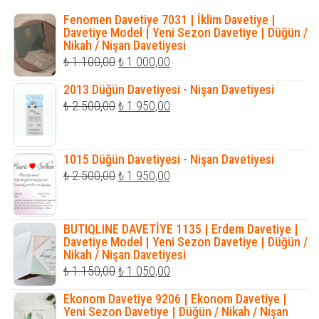
Fenomen Davetiye 7031 | İklim Davetiye |
Davetiye Model | Yeni Sezon Davetiye | Düğün /
Nikah / Nişan Davetiyesi
Orijinal
Şu
₺
1.100,00
₺
1.000,00
fiyat:
andaki
2013 Düğün Davetiyesi - Nişan Davetiyesi
₺ 1.100,00.
fiyat:
Orijinal
Şu
₺
2.500,00
₺
1.950,00
₺ 1.000,00.
fiyat:
andaki
₺ 2.500,00.
fiyat:
1015 Düğün Davetiyesi - Nişan Davetiyesi
₺ 1.950,00.
Orijinal
Şu
₺
2.500,00
₺
1.950,00
fiyat:
andaki
₺ 2.500,00.
fiyat:
BUTIQLINE DAVETİYE 1135 | Erdem Davetiye |
₺ 1.950,00.
Davetiye Model | Yeni Sezon Davetiye | Düğün /
Nikah / Nişan Davetiyesi
Orijinal
Şu
₺
1.150,00
₺
1.050,00
fiyat:
andaki
Ekonom Davetiye 9206 | Ekonom Davetiye |
₺ 1.150,00.
fiyat:
Yeni Sezon Davetiye | Düğün / Nikah / Nişan