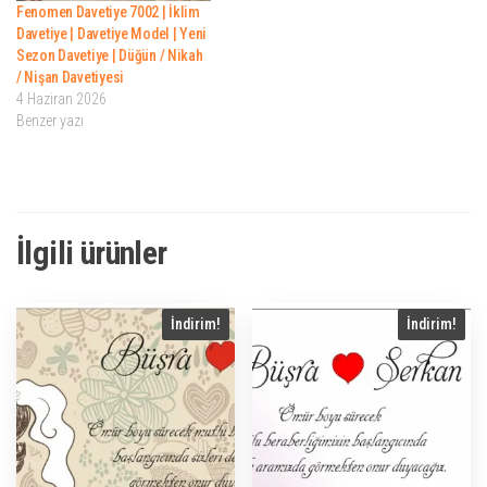
Fenomen Davetiye 7002 | İklim
Davetiye | Davetiye Model | Yeni
Sezon Davetiye | Düğün / Nikah
/ Nişan Davetiyesi
4 Haziran 2026
Benzer yazı
İlgili ürünler
İndirim!
İndirim!