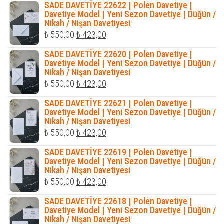
SADE DAVETİYE 22622 | Polen Davetiye |
₺ 1.200,00.
fiyat:
Davetiye Model | Yeni Sezon Davetiye | Düğün /
Nikah / Nişan Davetiyesi
₺ 1.035,00.
Orijinal
Şu
₺
550,00
₺
423,00
fiyat:
andaki
SADE DAVETİYE 22620 | Polen Davetiye |
₺ 550,00.
fiyat:
Davetiye Model | Yeni Sezon Davetiye | Düğün /
Nikah / Nişan Davetiyesi
₺ 423,00.
Orijinal
Şu
₺
550,00
₺
423,00
fiyat:
andaki
SADE DAVETİYE 22621 | Polen Davetiye |
₺ 550,00.
fiyat:
Davetiye Model | Yeni Sezon Davetiye | Düğün /
Nikah / Nişan Davetiyesi
₺ 423,00.
Orijinal
Şu
₺
550,00
₺
423,00
fiyat:
andaki
SADE DAVETİYE 22619 | Polen Davetiye |
₺ 550,00.
fiyat:
Davetiye Model | Yeni Sezon Davetiye | Düğün /
Nikah / Nişan Davetiyesi
₺ 423,00.
Orijinal
Şu
₺
550,00
₺
423,00
fiyat:
andaki
SADE DAVETİYE 22618 | Polen Davetiye |
₺ 550,00.
fiyat:
Davetiye Model | Yeni Sezon Davetiye | Düğün /
Nikah / Nişan Davetiyesi
₺ 423,00.