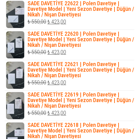
SADE DAVETİYE 22622 | Polen Davetiye |
₺ 1.200,00.
fiyat:
Davetiye Model | Yeni Sezon Davetiye | Düğün /
Nikah / Nişan Davetiyesi
₺ 1.035,00.
Orijinal
Şu
₺
550,00
₺
423,00
fiyat:
andaki
SADE DAVETİYE 22620 | Polen Davetiye |
₺ 550,00.
fiyat:
Davetiye Model | Yeni Sezon Davetiye | Düğün /
Nikah / Nişan Davetiyesi
₺ 423,00.
Orijinal
Şu
₺
550,00
₺
423,00
fiyat:
andaki
SADE DAVETİYE 22621 | Polen Davetiye |
₺ 550,00.
fiyat:
Davetiye Model | Yeni Sezon Davetiye | Düğün /
Nikah / Nişan Davetiyesi
₺ 423,00.
Orijinal
Şu
₺
550,00
₺
423,00
fiyat:
andaki
SADE DAVETİYE 22619 | Polen Davetiye |
₺ 550,00.
fiyat:
Davetiye Model | Yeni Sezon Davetiye | Düğün /
Nikah / Nişan Davetiyesi
₺ 423,00.
Orijinal
Şu
₺
550,00
₺
423,00
fiyat:
andaki
SADE DAVETİYE 22618 | Polen Davetiye |
₺ 550,00.
fiyat:
Davetiye Model | Yeni Sezon Davetiye | Düğün /
Nikah / Nişan Davetiyesi
₺ 423,00.