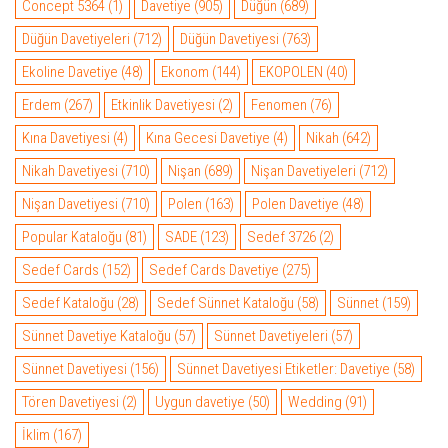
Concept 5364
(1)
Davetiye
(905)
Düğün
(689)
Düğün Davetiyeleri
(712)
Düğün Davetiyesi
(763)
Ekoline Davetiye
(48)
Ekonom
(144)
EKOPOLEN
(40)
Erdem
(267)
Etkinlik Davetiyesi
(2)
Fenomen
(76)
Kına Davetiyesi
(4)
Kına Gecesi Davetiye
(4)
Nikah
(642)
Nikah Davetiyesi
(710)
Nişan
(689)
Nişan Davetiyeleri
(712)
Nişan Davetiyesi
(710)
Polen
(163)
Polen Davetiye
(48)
Popular Kataloğu
(81)
SADE
(123)
Sedef 3726
(2)
Sedef Cards
(152)
Sedef Cards Davetiye
(275)
Sedef Kataloğu
(28)
Sedef Sünnet Kataloğu
(58)
Sünnet
(159)
Sünnet Davetiye Kataloğu
(57)
Sünnet Davetiyeleri
(57)
Sünnet Davetiyesi
(156)
Sünnet Davetiyesi Etiketler: Davetiye
(58)
Tören Davetiyesi
(2)
Uygun davetiye
(50)
Wedding
(91)
İklim
(167)