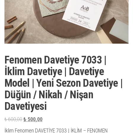
Fenomen Davetiye 7033 |
İklim Davetiye | Davetiye
Model | Yeni Sezon Davetiye |
Düğün / Nikah / Nişan
Davetiyesi
Orijinal
Şu
₺
600,00
₺
500,00
fiyat:
andaki
İklim Fenomen DAVETİYE 7033 | İKLİM – FENOMEN