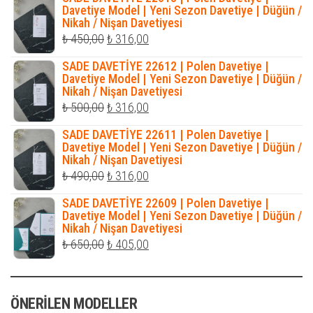
₺ 500,00.
fiyat:
Davetiye Model | Yeni Sezon Davetiye | Düğün /
Nikah / Nişan Davetiyesi
₺ 345,00.
Orijinal
Şu
₺
450,00
₺
316,00
fiyat:
andaki
SADE DAVETİYE 22612 | Polen Davetiye |
₺ 450,00.
fiyat:
Davetiye Model | Yeni Sezon Davetiye | Düğün /
Nikah / Nişan Davetiyesi
₺ 316,00.
Orijinal
Şu
₺
500,00
₺
316,00
fiyat:
andaki
SADE DAVETİYE 22611 | Polen Davetiye |
₺ 500,00.
fiyat:
Davetiye Model | Yeni Sezon Davetiye | Düğün /
Nikah / Nişan Davetiyesi
₺ 316,00.
Orijinal
Şu
₺
490,00
₺
316,00
fiyat:
andaki
SADE DAVETİYE 22609 | Polen Davetiye |
₺ 490,00.
fiyat:
Davetiye Model | Yeni Sezon Davetiye | Düğün /
Nikah / Nişan Davetiyesi
₺ 316,00.
Orijinal
Şu
₺
650,00
₺
405,00
fiyat:
andaki
₺ 650,00.
fiyat:
ÖNERILEN MODELLER
₺ 405,00.