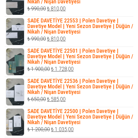
Nikah / Nişan Davetiyesi
Orijinal
Şu
₺
990,00
₺
810,00
fiyat:
andaki
SADE DAVETİYE 22553 | Polen Davetiye |
₺ 990,00.
fiyat:
Davetiye Model | Yeni Sezon Davetiye | Düğün /
Nikah / Nişan Davetiyesi
₺ 810,00.
Orijinal
Şu
₺
990,00
₺
810,00
fiyat:
andaki
SADE DAVETİYE 22501 | Polen Davetiye |
₺ 990,00.
fiyat:
Davetiye Model | Yeni Sezon Davetiye | Düğün /
Nikah / Nişan Davetiyesi
₺ 810,00.
Orijinal
Şu
₺
1.900,00
₺
1.728,00
fiyat:
andaki
SADE DAVETİYE 22536 | Polen Davetiye |
₺ 1.900,00.
fiyat:
Davetiye Model | Yeni Sezon Davetiye | Düğün /
Nikah / Nişan Davetiyesi
₺ 1.728,00.
Orijinal
Şu
₺
650,00
₺
585,00
fiyat:
andaki
SADE DAVETİYE 22500 | Polen Davetiye |
₺ 650,00.
fiyat:
Davetiye Model | Yeni Sezon Davetiye | Düğün /
Nikah / Nişan Davetiyesi
₺ 585,00.
Orijinal
Şu
₺
1.200,00
₺
1.035,00
fiyat:
andaki