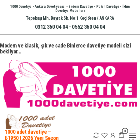
İçeriğe
1000 Davetiye - Ankara Davetiyecisi - Erdem Davetiye - Polen Davetiye - İklim
Davetiye Modelleri
atla
Tepebaşı Mh. Bayrak Sk. No:1 Keçiören / ANKARA
0312 360 04 04 - 0552 360 04 04
Modern ve klasik, şık ve sade Binlerce davetiye modeli sizi
bekliyor...
0
1000 adet davetiye –
₺1950 | 2026 Yeni Sezon