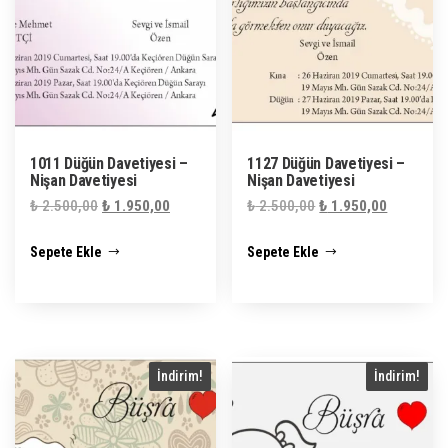
1011 Düğün Davetiyesi –
1127 Düğün Davetiyesi –
Nişan Davetiyesi
Nişan Davetiyesi
Orijinal
Şu
Orijinal
Şu
₺
2.500,00
₺
1.950,00
₺
2.500,00
₺
1.950,00
fiyat:
andaki
fiyat:
andaki
Sepete Ekle
Sepete Ekle
₺ 2.500,00.
fiyat:
₺ 2.500,00.
fiyat:
₺ 1.950,00.
₺ 1.950,0
İndirim!
İndirim!