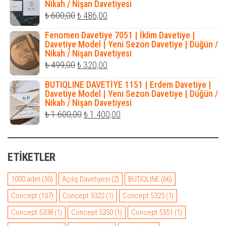
Nikah / Nişan Davetiyesi
₺ 5.490,00.
Orijinal
Şu
₺
600,00
₺
486,00
fiyat:
andaki
Fenomen Davetiye 7051 | İklim Davetiye |
₺ 600,00.
fiyat:
Davetiye Model | Yeni Sezon Davetiye | Düğün /
Nikah / Nişan Davetiyesi
₺ 486,00.
Orijinal
Şu
₺
499,00
₺
320,00
fiyat:
andaki
BUTIQLINE DAVETİYE 1151 | Erdem Davetiye |
₺ 499,00.
fiyat:
Davetiye Model | Yeni Sezon Davetiye | Düğün /
Nikah / Nişan Davetiyesi
₺ 320,00.
Orijinal
Şu
₺
1.600,00
₺
1.400,00
fiyat:
andaki
₺ 1.600,00.
fiyat:
ETIKETLER
₺ 1.400,00.
1000 adet
(50)
Açılış Davetiyesi
(2)
BUTIQLINE
(66)
Concept
(107)
Concept 5322
(1)
Concept 5323
(1)
Concept 5338
(1)
Concept 5350
(1)
Concept 5351
(1)