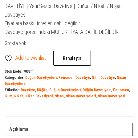
₺ 600,00.
fiyat:
DAVETİYE | Yeni Sezon Davetiye | Düğün / Nikah / Nişan
₺ 500,00.
Davetiyesi
Fiyatlara baskı ücretleri dahil değildir.
Davetiye görselindeki MÜHÜR FİYATA DAHİL DEĞİLDİR.
Stokta yok
Add to wishlist
Karşılaştır
Stok kodu:
7033if
Kategoriler:
Düğün Davetiyeleri
,
Fenomen Davetiye
,
İklim Davetiye
,
Nişan
Davetiyeleri
Etiketler:
Davetiye
,
Düğün
,
Düğün Davetiyeleri
,
Düğün Davetiyesi
,
Fenomen
,
İklim
,
Nikah
,
Nikah Davetiyesi
,
Nişan
,
Nişan Davetiyeleri
,
Nişan Davetiyesi
Açıklama