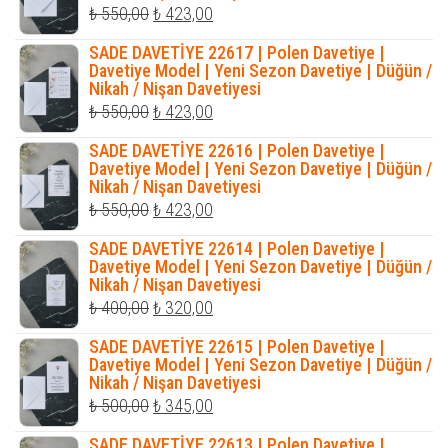
Orijinal
Şu
₺
550,00
₺
423,00
fiyat:
andaki
SADE DAVETİYE 22617 | Polen Davetiye |
₺ 550,00.
fiyat:
Davetiye Model | Yeni Sezon Davetiye | Düğün /
Nikah / Nişan Davetiyesi
₺ 423,00.
Orijinal
Şu
₺
550,00
₺
423,00
fiyat:
andaki
SADE DAVETİYE 22616 | Polen Davetiye |
₺ 550,00.
fiyat:
Davetiye Model | Yeni Sezon Davetiye | Düğün /
Nikah / Nişan Davetiyesi
₺ 423,00.
Orijinal
Şu
₺
550,00
₺
423,00
fiyat:
andaki
SADE DAVETİYE 22614 | Polen Davetiye |
₺ 550,00.
fiyat:
Davetiye Model | Yeni Sezon Davetiye | Düğün /
Nikah / Nişan Davetiyesi
₺ 423,00.
Orijinal
Şu
₺
400,00
₺
320,00
fiyat:
andaki
SADE DAVETİYE 22615 | Polen Davetiye |
₺ 400,00.
fiyat:
Davetiye Model | Yeni Sezon Davetiye | Düğün /
Nikah / Nişan Davetiyesi
₺ 320,00.
Orijinal
Şu
₺
500,00
₺
345,00
fiyat:
andaki
SADE DAVETİYE 22613 | Polen Davetiye |