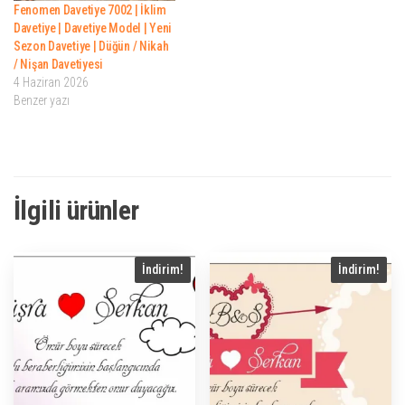
Fenomen Davetiye 7002 | İklim
Davetiye | Davetiye Model | Yeni
Sezon Davetiye | Düğün / Nikah
/ Nişan Davetiyesi
4 Haziran 2026
Benzer yazı
İlgili ürünler
İndirim!
İndirim!