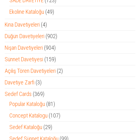
SADE DAVETİYE
123
ürün
49
Ekoline Kataloğu
49
ürün
4
Kına Davetiyeleri
4
ürün
902
Düğün Davetiyeleri
902
ürün
904
Nişan Davetiyeleri
904
ürün
159
Sünnet Davetiyesi
159
ürün
2
Açılış Tören Davetiyeleri
2
ürün
3
Davetiye Zarfı
3
ürün
369
Sedef Cards
369
ürün
81
Popular Kataloğu
81
ürün
107
Concept Katalogu
107
ürün
29
Sedef Kataloğu
29
ürün
99
Sedef Sünnet Kataloğu
99