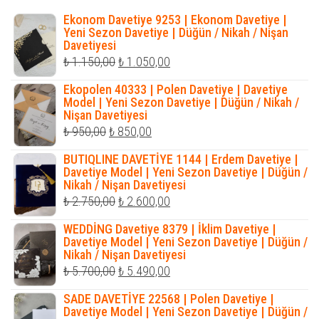
Ekonom Davetiye 9253 | Ekonom Davetiye |
Yeni Sezon Davetiye | Düğün / Nikah / Nişan
Davetiyesi
Orijinal
Şu
₺
1.150,00
₺
1.050,00
fiyat:
andaki
Ekopolen 40333 | Polen Davetiye | Davetiye
₺ 1.150,00.
fiyat:
Model | Yeni Sezon Davetiye | Düğün / Nikah /
Nişan Davetiyesi
₺ 1.050,00.
Orijinal
Şu
₺
950,00
₺
850,00
fiyat:
andaki
BUTIQLINE DAVETİYE 1144 | Erdem Davetiye |
₺ 950,00.
fiyat:
Davetiye Model | Yeni Sezon Davetiye | Düğün /
Nikah / Nişan Davetiyesi
₺ 850,00.
Orijinal
Şu
₺
2.750,00
₺
2.600,00
fiyat:
andaki
WEDDİNG Davetiye 8379 | İklim Davetiye |
₺ 2.750,00.
fiyat:
Davetiye Model | Yeni Sezon Davetiye | Düğün /
Nikah / Nişan Davetiyesi
₺ 2.600,00.
Orijinal
Şu
₺
5.700,00
₺
5.490,00
fiyat:
andaki
SADE DAVETİYE 22568 | Polen Davetiye |
₺ 5.700,00.
fiyat:
Davetiye Model | Yeni Sezon Davetiye | Düğün /