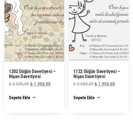
1202 Düğün Davetiyesi –
1122 Düğün Davetiyesi –
Nişan Davetiyesi
Nişan Davetiyesi
Orijinal
Şu
Orijinal
Şu
₺
2.500,00
₺
1.950,00
₺
2.500,00
₺
1.950,00
fiyat:
andaki
fiyat:
andaki
Sepete Ekle
Sepete Ekle
₺ 2.500,00.
fiyat:
₺ 2.500,00.
fiyat:
₺ 1.950,00.
₺ 1.950,0