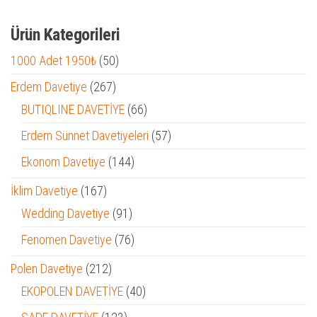
Ürün Kategorileri
50
1000 Adet 1950₺
50
ürün
267
Erdem Davetiye
267
ürün
66
BUTIQLINE DAVETİYE
66
ürün
57
Erdem Sünnet Davetiyeleri
57
ürün
144
Ekonom Davetiye
144
ürün
167
İklim Davetiye
167
ürün
91
Wedding Davetiye
91
ürün
76
Fenomen Davetiye
76
ürün
212
Polen Davetiye
212
ürün
40
EKOPOLEN DAVETİYE
40
ürün
123