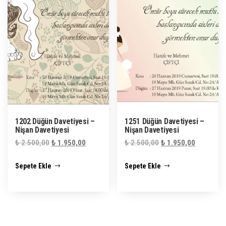
1202 Düğün Davetiyesi –
1251 Düğün Davetiyesi –
Nişan Davetiyesi
Nişan Davetiyesi
Orijinal
Şu
Orijinal
Şu
₺
2.500,00
₺
1.950,00
₺
2.500,00
₺
1.950,00
fiyat:
andaki
fiyat:
andaki
Sepete Ekle
Sepete Ekle
₺ 2.500,00.
fiyat:
₺ 2.500,00.
fiyat:
₺ 1.950,00.
₺ 1.950,0