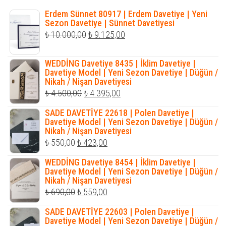
Erdem Sünnet 80917 | Erdem Davetiye | Yeni
Sezon Davetiye | Sünnet Davetiyesi
Orijinal
Şu
₺
10.000,00
₺
9.125,00
fiyat:
andaki
₺ 10.000,00.
fiyat:
WEDDİNG Davetiye 8435 | İklim Davetiye |
Davetiye Model | Yeni Sezon Davetiye | Düğün /
₺ 9.125,00.
Nikah / Nişan Davetiyesi
Orijinal
Şu
₺
4.500,00
₺
4.395,00
fiyat:
andaki
SADE DAVETİYE 22618 | Polen Davetiye |
₺ 4.500,00.
fiyat:
Davetiye Model | Yeni Sezon Davetiye | Düğün /
Nikah / Nişan Davetiyesi
₺ 4.395,00.
Orijinal
Şu
₺
550,00
₺
423,00
fiyat:
andaki
WEDDİNG Davetiye 8454 | İklim Davetiye |
₺ 550,00.
fiyat:
Davetiye Model | Yeni Sezon Davetiye | Düğün /
Nikah / Nişan Davetiyesi
₺ 423,00.
Orijinal
Şu
₺
690,00
₺
559,00
fiyat:
andaki
SADE DAVETİYE 22603 | Polen Davetiye |
₺ 690,00.
fiyat:
Davetiye Model | Yeni Sezon Davetiye | Düğün /