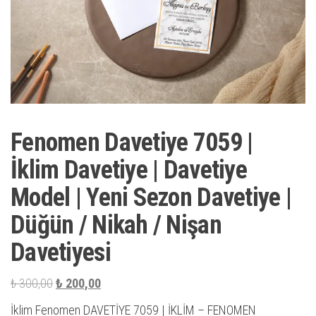
Fenomen Davetiye 7059 |
İklim Davetiye | Davetiye
Model | Yeni Sezon Davetiye |
Düğün / Nikah / Nişan
Davetiyesi
Orijinal
Şu
₺
300,00
₺
200,00
fiyat:
andaki
İklim Fenomen DAVETİYE 7059 | İKLİM – FENOMEN