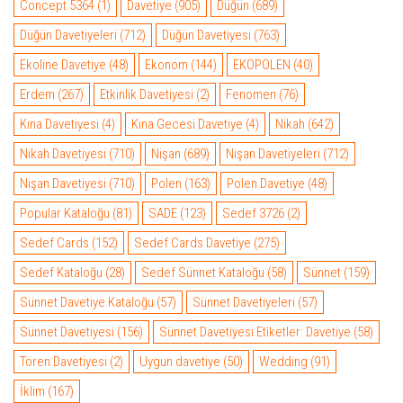
Concept 5364
(1)
Davetiye
(905)
Düğün
(689)
Düğün Davetiyeleri
(712)
Düğün Davetiyesi
(763)
Ekoline Davetiye
(48)
Ekonom
(144)
EKOPOLEN
(40)
Erdem
(267)
Etkinlik Davetiyesi
(2)
Fenomen
(76)
Kına Davetiyesi
(4)
Kına Gecesi Davetiye
(4)
Nikah
(642)
Nikah Davetiyesi
(710)
Nişan
(689)
Nişan Davetiyeleri
(712)
Nişan Davetiyesi
(710)
Polen
(163)
Polen Davetiye
(48)
Popular Kataloğu
(81)
SADE
(123)
Sedef 3726
(2)
Sedef Cards
(152)
Sedef Cards Davetiye
(275)
Sedef Kataloğu
(28)
Sedef Sünnet Kataloğu
(58)
Sünnet
(159)
Sünnet Davetiye Kataloğu
(57)
Sünnet Davetiyeleri
(57)
Sünnet Davetiyesi
(156)
Sünnet Davetiyesi Etiketler: Davetiye
(58)
Tören Davetiyesi
(2)
Uygun davetiye
(50)
Wedding
(91)
İklim
(167)