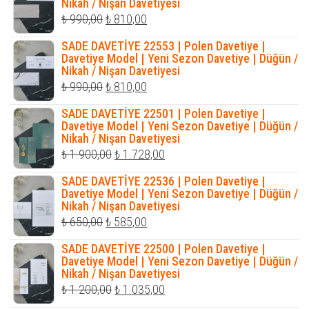
Nikah / Nişan Davetiyesi
Orijinal
Şu
₺
990,00
₺
810,00
fiyat:
andaki
SADE DAVETİYE 22553 | Polen Davetiye |
₺ 990,00.
fiyat:
Davetiye Model | Yeni Sezon Davetiye | Düğün /
Nikah / Nişan Davetiyesi
₺ 810,00.
Orijinal
Şu
₺
990,00
₺
810,00
fiyat:
andaki
SADE DAVETİYE 22501 | Polen Davetiye |
₺ 990,00.
fiyat:
Davetiye Model | Yeni Sezon Davetiye | Düğün /
Nikah / Nişan Davetiyesi
₺ 810,00.
Orijinal
Şu
₺
1.900,00
₺
1.728,00
fiyat:
andaki
SADE DAVETİYE 22536 | Polen Davetiye |
₺ 1.900,00.
fiyat:
Davetiye Model | Yeni Sezon Davetiye | Düğün /
Nikah / Nişan Davetiyesi
₺ 1.728,00.
Orijinal
Şu
₺
650,00
₺
585,00
fiyat:
andaki
SADE DAVETİYE 22500 | Polen Davetiye |
₺ 650,00.
fiyat:
Davetiye Model | Yeni Sezon Davetiye | Düğün /
Nikah / Nişan Davetiyesi
₺ 585,00.
Orijinal
Şu
₺
1.200,00
₺
1.035,00
fiyat:
andaki