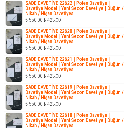
SADE DAVETİYE 22622 | Polen Davetiye |
₺ 1.200,00.
fiyat:
Davetiye Model | Yeni Sezon Davetiye | Düğün /
Nikah / Nişan Davetiyesi
₺ 1.035,00.
Orijinal
Şu
₺
550,00
₺
423,00
fiyat:
andaki
SADE DAVETİYE 22620 | Polen Davetiye |
₺ 550,00.
fiyat:
Davetiye Model | Yeni Sezon Davetiye | Düğün /
Nikah / Nişan Davetiyesi
₺ 423,00.
Orijinal
Şu
₺
550,00
₺
423,00
fiyat:
andaki
SADE DAVETİYE 22621 | Polen Davetiye |
₺ 550,00.
fiyat:
Davetiye Model | Yeni Sezon Davetiye | Düğün /
Nikah / Nişan Davetiyesi
₺ 423,00.
Orijinal
Şu
₺
550,00
₺
423,00
fiyat:
andaki
SADE DAVETİYE 22619 | Polen Davetiye |
₺ 550,00.
fiyat:
Davetiye Model | Yeni Sezon Davetiye | Düğün /
Nikah / Nişan Davetiyesi
₺ 423,00.
Orijinal
Şu
₺
550,00
₺
423,00
fiyat:
andaki
SADE DAVETİYE 22618 | Polen Davetiye |
₺ 550,00.
fiyat:
Davetiye Model | Yeni Sezon Davetiye | Düğün /
Nikah / Nişan Davetiyesi
₺ 423,00.