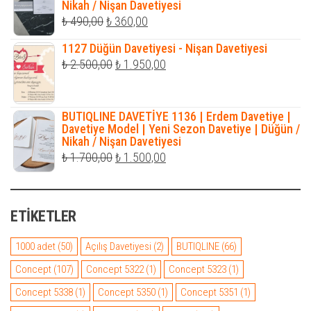
Nikah / Nişan Davetiyesi
₺ 559,00.
Orijinal
Şu
₺
490,00
₺
360,00
fiyat:
andaki
1127 Düğün Davetiyesi - Nişan Davetiyesi
₺ 490,00.
fiyat:
Orijinal
Şu
₺
2.500,00
₺
1.950,00
₺ 360,00.
fiyat:
andaki
₺ 2.500,00.
fiyat:
BUTIQLINE DAVETİYE 1136 | Erdem Davetiye |
₺ 1.950,00.
Davetiye Model | Yeni Sezon Davetiye | Düğün /
Nikah / Nişan Davetiyesi
Orijinal
Şu
₺
1.700,00
₺
1.500,00
fiyat:
andaki
₺ 1.700,00.
fiyat:
ETIKETLER
₺ 1.500,00.
1000 adet
(50)
Açılış Davetiyesi
(2)
BUTIQLINE
(66)
Concept
(107)
Concept 5322
(1)
Concept 5323
(1)
Concept 5338
(1)
Concept 5350
(1)
Concept 5351
(1)