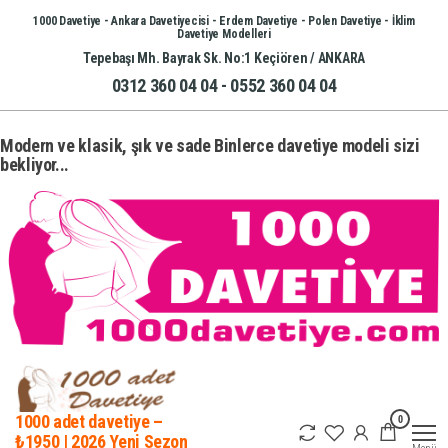
İçeriğe
1000 Davetiye - Ankara Davetiyecisi - Erdem Davetiye - Polen Davetiye - İklim
Davetiye Modelleri
atla
Tepebaşı Mh. Bayrak Sk. No:1 Keçiören / ANKARA
0312 360 04 04 - 0552 360 04 04
Modern ve klasik, şık ve sade Binlerce davetiye modeli sizi
bekliyor...
0
1000 adet davetiye –
₺1950 | 2026 Yeni Sezon