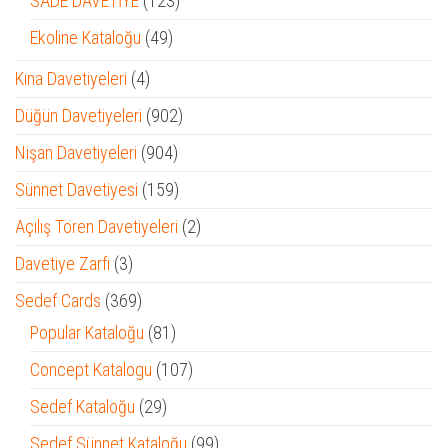
SADE DAVETİYE
123
ürün
49
Ekoline Kataloğu
49
ürün
4
Kına Davetiyeleri
4
ürün
902
Düğün Davetiyeleri
902
ürün
904
Nişan Davetiyeleri
904
ürün
159
Sünnet Davetiyesi
159
ürün
2
Açılış Tören Davetiyeleri
2
ürün
3
Davetiye Zarfı
3
ürün
369
Sedef Cards
369
ürün
81
Popular Kataloğu
81
ürün
107
Concept Katalogu
107
ürün
29
Sedef Kataloğu
29
ürün
99
Sedef Sünnet Kataloğu
99