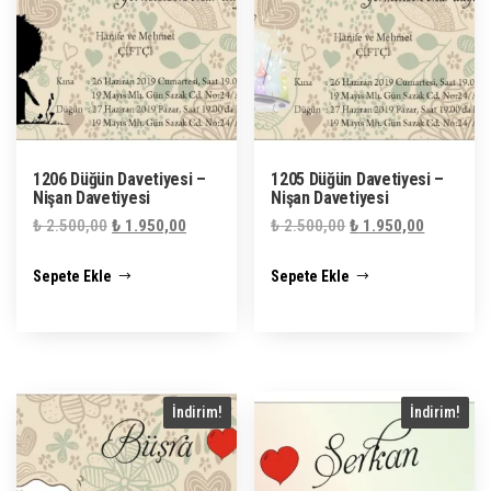
1206 Düğün Davetiyesi –
1205 Düğün Davetiyesi –
Nişan Davetiyesi
Nişan Davetiyesi
Orijinal
Şu
Orijinal
Şu
₺
2.500,00
₺
1.950,00
₺
2.500,00
₺
1.950,00
fiyat:
andaki
fiyat:
andaki
Sepete Ekle
Sepete Ekle
₺ 2.500,00.
fiyat:
₺ 2.500,00.
fiyat:
₺ 1.950,00.
₺ 1.950,0
İndirim!
İndirim!