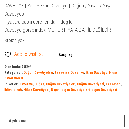
₺ 300,00.
fiyat:
DAVETİYE | Yeni Sezon Davetiye | Düğün / Nikah / Nişan
₺ 200,00.
Davetiyesi
Fiyatlara baskı ücretleri dahil değildir.
Davetiye görselindeki MÜHÜR FİYATA DAHİL DEĞİLDİR.
Stokta yok
Add to wishlist
Karşılaştır
Stok kodu:
7059if
Kategoriler:
Düğün Davetiyeleri
,
Fenomen Davetiye
,
İklim Davetiye
,
Nişan
Davetiyeleri
Etiketler:
Davetiye
,
Düğün
,
Düğün Davetiyeleri
,
Düğün Davetiyesi
,
Fenomen
,
İklim
,
Nikah
,
Nikah Davetiyesi
,
Nişan
,
Nişan Davetiyeleri
,
Nişan Davetiyesi
Açıklama