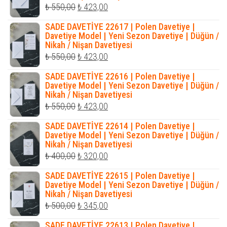
Orijinal
Şu
₺
550,00
₺
423,00
fiyat:
andaki
SADE DAVETİYE 22617 | Polen Davetiye |
₺ 550,00.
fiyat:
Davetiye Model | Yeni Sezon Davetiye | Düğün /
Nikah / Nişan Davetiyesi
₺ 423,00.
Orijinal
Şu
₺
550,00
₺
423,00
fiyat:
andaki
SADE DAVETİYE 22616 | Polen Davetiye |
₺ 550,00.
fiyat:
Davetiye Model | Yeni Sezon Davetiye | Düğün /
Nikah / Nişan Davetiyesi
₺ 423,00.
Orijinal
Şu
₺
550,00
₺
423,00
fiyat:
andaki
SADE DAVETİYE 22614 | Polen Davetiye |
₺ 550,00.
fiyat:
Davetiye Model | Yeni Sezon Davetiye | Düğün /
Nikah / Nişan Davetiyesi
₺ 423,00.
Orijinal
Şu
₺
400,00
₺
320,00
fiyat:
andaki
SADE DAVETİYE 22615 | Polen Davetiye |
₺ 400,00.
fiyat:
Davetiye Model | Yeni Sezon Davetiye | Düğün /
Nikah / Nişan Davetiyesi
₺ 320,00.
Orijinal
Şu
₺
500,00
₺
345,00
fiyat:
andaki
SADE DAVETİYE 22613 | Polen Davetiye |