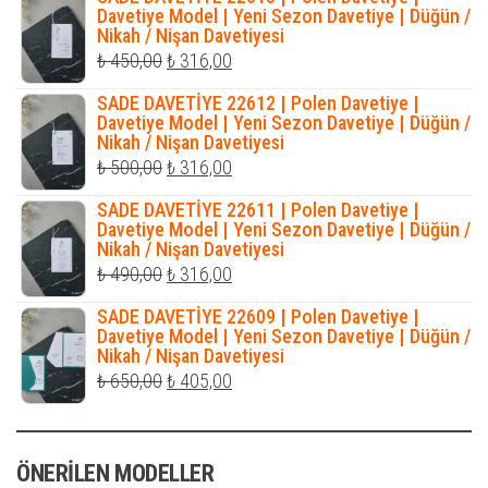
₺ 500,00.
fiyat:
Davetiye Model | Yeni Sezon Davetiye | Düğün /
Nikah / Nişan Davetiyesi
₺ 345,00.
Orijinal
Şu
₺
450,00
₺
316,00
fiyat:
andaki
SADE DAVETİYE 22612 | Polen Davetiye |
₺ 450,00.
fiyat:
Davetiye Model | Yeni Sezon Davetiye | Düğün /
Nikah / Nişan Davetiyesi
₺ 316,00.
Orijinal
Şu
₺
500,00
₺
316,00
fiyat:
andaki
SADE DAVETİYE 22611 | Polen Davetiye |
₺ 500,00.
fiyat:
Davetiye Model | Yeni Sezon Davetiye | Düğün /
Nikah / Nişan Davetiyesi
₺ 316,00.
Orijinal
Şu
₺
490,00
₺
316,00
fiyat:
andaki
SADE DAVETİYE 22609 | Polen Davetiye |
₺ 490,00.
fiyat:
Davetiye Model | Yeni Sezon Davetiye | Düğün /
Nikah / Nişan Davetiyesi
₺ 316,00.
Orijinal
Şu
₺
650,00
₺
405,00
fiyat:
andaki
₺ 650,00.
fiyat:
ÖNERILEN MODELLER
₺ 405,00.