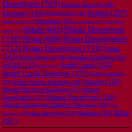
Davetiyesi
(763)
Ekoline Davetiye
(48)
Erdem
(267)
Ekonom
(144)
EKOPOLEN
(40)
Fenomen
(76)
Kına Davetiyesi
(4)
Kına Gecesi
Etkinlik Davetiyesi
(2)
Nikah
(642)
Nikah Davetiyesi
Davetiye
(4)
(710)
Nişan
(689)
Nişan Davetiyeleri
(712)
Nişan Davetiyesi
(710)
Polen
(163)
Popular Kataloğu
(81)
Polen Davetiye
(48)
SADE
(123)
Sedef Cards
(152)
Sedef 3726
(2)
Sedef Cards Davetiye
(275)
Sedef Kataloğu
Sünnet
(159)
Sedef Sünnet Kataloğu
(58)
(28)
Sünnet Davetiye Kataloğu
(57)
Sünnet
Sünnet Davetiyesi
(156)
Davetiyeleri
(57)
Sünnet Davetiyesi Etiketler: Davetiye
(58)
Tören
İklim
Wedding
(91)
Uygun davetiye
(50)
Davetiyesi
(2)
(167)