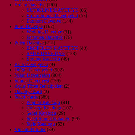
ürün
267
Erdem Davetiye
267
ürün
66
BUTIQLINE DAVETİYE
66
57
ürün
Erdem Sünnet Davetiyeleri
57
144
ürün
Ekonom Davetiye
144
167
ürün
İklim Davetiye
167
ürün
91
Wedding Davetiye
91
ürün
76
Fenomen Davetiye
76
212
ürün
Polen Davetiye
212
ürün
40
EKOPOLEN DAVETİYE
40
123
ürün
SADE DAVETİYE
123
49
ürün
Ekoline Kataloğu
49
4
ürün
Kına Davetiyeleri
4
ürün
902
Düğün Davetiyeleri
902
904
ürün
Nişan Davetiyeleri
904
159
ürün
Sünnet Davetiyesi
159
ürün
2
Açılış Tören Davetiyeleri
2
3
ürün
Davetiye Zarfı
3
ürün
369
Sedef Cards
369
ürün
81
Popular Kataloğu
81
ürün
107
Concept Katalogu
107
29
ürün
Sedef Kataloğu
29
ürün
99
Sedef Sünnet Kataloğu
99
53
ürün
Style Katalogu
53
39
ürün
Videolu Ürünler
39
ürün