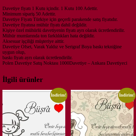
Davetiye fiyatı 1 Kutu içindir. 1 Kutu 100 Adettir.
Minimum sipariş 50 Adettir.
Davetiye Fiyatı Türkiye için geçerli parakende satış fiyatıdır.
Davetiye fiyatına mühür fiyatı dahil değildir.
Kişiye özel mühürlü davetiyenin fiyatı ayrı olarak ücretlendirilir.
Mühür mumlarında ton farklılıkları hata değildir.
Aksesuar işçiliği müşteriye aittir.
Davetiye Ofset, Varak Yaldız ve Serigraf Boya baskı tekniğine
uygun olup,
baskı fiyatı ayrı olarak ücretlendirilir.
Polen Davetiye Satış Noktası 1000Davetiye – Ankara Davetiyeci
İlgili ürünler
İndirim!
İndirim!