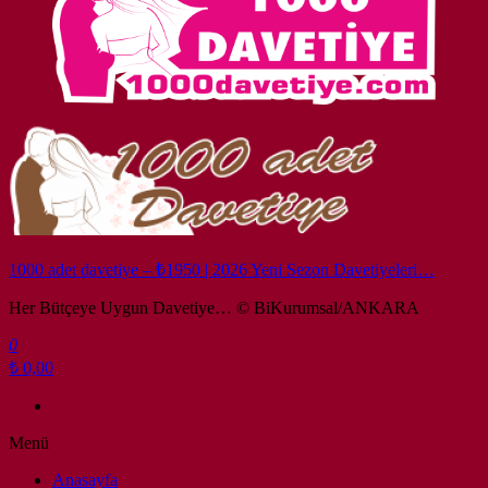
1000 adet davetiye – ₺1950 | 2026 Yeni Sezon Davetiyeleri…
Her Bütçeye Uygun Davetiye… © BiKurumsal/ANKARA
0
₺ 0,00
Menü
Anasayfa