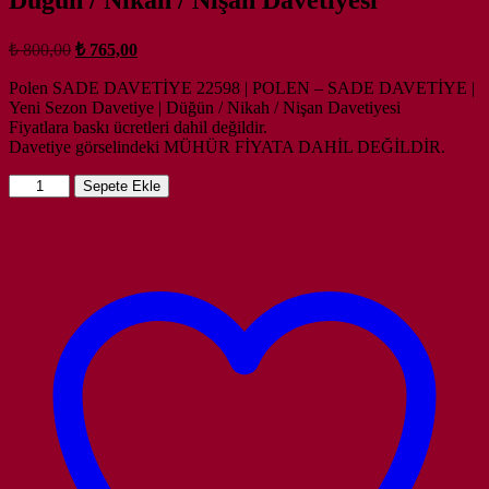
Orijinal
Şu
₺
800,00
₺
765,00
fiyat:
andaki
fiyat:
Polen SADE DAVETİYE 22598 | POLEN – SADE DAVETİYE |
₺ 800,00.
Yeni Sezon Davetiye | Düğün / Nikah / Nişan Davetiyesi
₺ 765,00.
Fiyatlara baskı ücretleri dahil değildir.
Davetiye görselindeki MÜHÜR FİYATA DAHİL DEĞİLDİR.
SADE
Sepete Ekle
DAVETİYE
22598
|
Polen
Davetiye
|
Davetiye
Model
|
Yeni
Sezon
Davetiye
|
Düğün
/