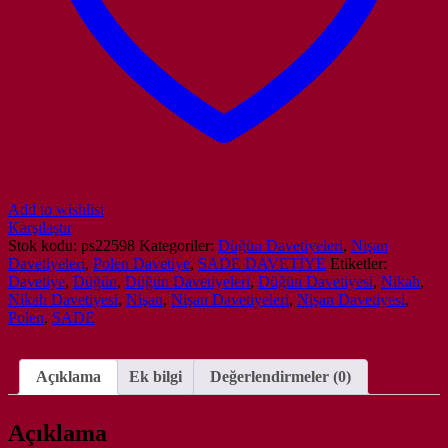
Nikah
/
Nişan
Davetiyesi
adet
Add to wishlist
Karşılaştır
Stok kodu:
ps22598
Kategoriler:
Düğün Davetiyeleri
,
Nişan
Davetiyeleri
,
Polen Davetiye
,
SADE DAVETİYE
Etiketler:
Davetiye
,
Düğün
,
Düğün Davetiyeleri
,
Düğün Davetiyesi
,
Nikah
,
Nikah Davetiyesi
,
Nişan
,
Nişan Davetiyeleri
,
Nişan Davetiyesi
,
Polen
,
SADE
Açıklama
Ek bilgi
Değerlendirmeler (0)
Açıklama