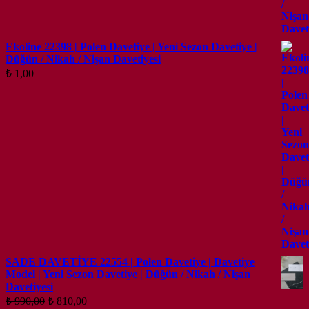
Ekoline 22398 | Polen Davetiye | Yeni Sezon Davetiye |
Düğün / Nikah / Nişan Davetiyesi
₺
1,00
SADE DAVETİYE 22554 | Polen Davetiye | Davetiye
Model | Yeni Sezon Davetiye | Düğün / Nikah / Nişan
Davetiyesi
Orijinal
Şu
₺
990,00
₺
810,00